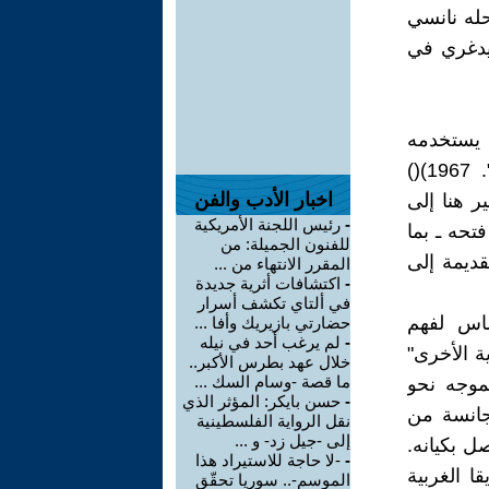
حله نانسي
يدغري في
ح يستخدمه
نانسي في إشارة إلى كتاب دريدا (1930-2004)() ("الكلام والظواهر". 1967)()
اخبار الأدب والفن
ر هنا إلى
-
رئيس اللجنة الأمريكية
تحه ـ بما
للفنون الجميلة: من
قديمة إلى
المقرر الانتهاء من ...
-
اكتشافات أثرية جديدة
في ألتاي تكشف أسرار
ساس لفهم
حضارتي بازيريك وأفا ...
-
لم يرغب أحد في نيله
اية الأخرى"
خلال عهد بطرس الأكبر..
ما قصة -وسام السك ...
موجه نحو
-
حسن بايكر: المؤثر الذي
تجانسة من
نقل الرواية الفلسطينية
إلى -جيل زد- و ...
ل بكيانه.
-
-لا حاجة للاستيراد هذا
ا الغربية
الموسم-.. سوريا تحقّق