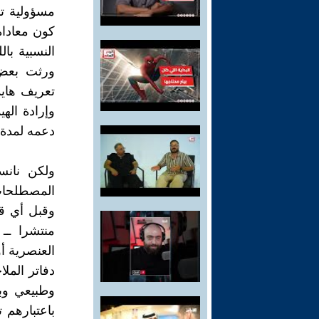
مسؤولية تبر
كون معاداة 
النسبية با
ورثت بعض 
تعريف هايد
وإرادة الهي
دعمه لمدة ث
ولكن نانس
المصطلحات 
وقبل أي قر
منتشرا ــ
العنصرية أ
دفاتر المل
وطبيعي وبا
باعتبارهم ت