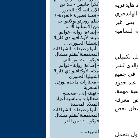
كلارا خانيس - ت: من
د هايدغرية
الإسبانية أكد الجبور ...
الهايدجري
-
قصة قصيرة -العودة- /
بقلم روبرتو بولانيو- ت:
 بقي غير
من الإسبانية أك ...
 للسامية
-
إضاءة: رواية -عوالم
ميتة- لأوكتافيو دي فاريا/
إشبيليا الجبوري ...
-
أنواع طبقات الشراكات
المجتمعية /بقلم ميشال
، وخاتمة وفصل تكميلي
فوكو -- ت: من الف ...
وداء، والذي نُشر
-
إضاءة: رواية -عوالم
ميتة- لأوكتافيو دي فاريا/
ة في جميع
إشبيليا الجبوري
-
مختارات ماجدة بورتل
 عند حدود
الشعرية
فية مهمة.
-
تهنئة إلى -صحيفة
صعاليك- بمناسبة أعياد
اض معرفة
الميلاد المجيدة
يضعان بعض
-
أنواع طبقات الشراكات
المجتمعية /بقلم ميشال
فوكو - ت: من الفر ...
المزيد.....
أول يتحمل