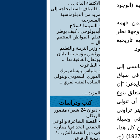
الاكتفاء الذاتي ...
ة (الوجود
-
قاليباف: لسنا بحاجة إلى
مزيد من الدبلوماسية
المسرحية
ضمن فهمه
-
السينما كسلاح
 وجهة نظر
أيديولوجي.. كيف يؤطر
فيلم -المواطن المنتقم-
ة تاريخية
ال ...
-
وزير التربية والتعليم
د.
ورئيس مؤسسة اليابان
يوقعان اتفاقية تعا ...
-
الطاغوت
انسي إلى
-
ماتياس يايسله يترك
 في سياق
الدوري السعودي ويتولى
القيادة الفنية لفري ...
يدغر: "إن
تعلق بنوع
المزيد.....
 أن تتولى
كتب ودراسات
تر تراوني
-
ديوان 24 شعر / منصور
الريكان
 في وسيلة
-
القصة الشاعرة والوعي
الجمعي الحداثي/ مقاربة
ن كل هذا،
في دور القصة الش ... /
تظهر القرابة بين اليهود و"الإنسان" كما يتجلى في "الوجود والزمان". (1927) (ح.
ربيحة الرفاعي