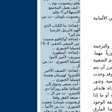
بقلم زيجمونت بوم ...
-
كيف يعمل المجتمع
الاستهلاكي؟/ بقلم
زيجمونت باومان - ت: من
الألمانية
ال ...
-
إضاءة؛ ما الكتاب الذي
ألهم غابرييل غارسيا
ماركيز؟
-
إضاءة: أوكتافيو سميث
-من المنفى الخفي- 4 -5 /
والترجمة
إشبيليا الجبوري ...
-
إضاءة: -أسطورة
اً. مهما.
سيزيف- لألبير كامو/
م الشعبية
إشبيليا الجبوري - ت: من
ال ...
رر أن يتم
-
إضاءة؛ -الصيف الأخير
 وقد وجدت
لكلينزوا- لهيرمان هيسه/
إشبيليا الجبوري ...
ية. وتدور
-
أنت تسعى وتتوق إلى
اة هايدغر
السلام/ بقلم روزاليا دي
كاسترو - ت: من ال ...
و ما إذا
-
صنعة الفقر وفقا
قة الوجود
لزيغمونت باومان/ شعوب
الجبوري - ت: من الألما ...
ا المأزق
-
هروب من الأرض/ بقلم