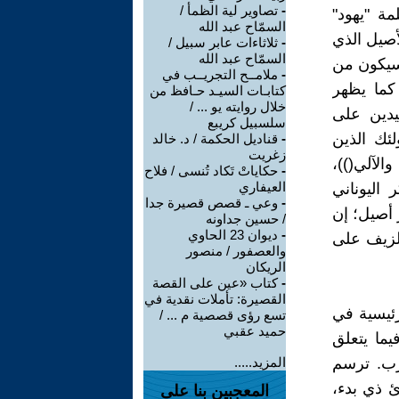
-
تصاوير لية الظمأ /
مة "يهود"
السمّاح عبد الله
أصيل الذي
-
ثلاثاءات عابر سبيل /
السمّاح عبد الله
سيكون من
-
ملامــح التجريــب في
كما يظهر
كتابـات السيـد حـافظ من
خلال روايته يو ... /
قيدين على
سلسبيل كريبع
لئك الذين
-
قناديل الحكمة / د. خالد
زغريت
الآلي())،
-
حكاياتْ تَكاد تُنسى / فلاح
العيفاري
 اليوناني
-
وعي ـ قصص قصيرة جدا
 أصيل؛ إن
/ حسين جداونه
-
ديوان 23 الحاوي
الزيف على
والعصفور / منصور
الريكان
-
كتاب «عين على القصة
القصيرة: تأملات نقدية في
رئيسية في
تسع رؤى قصصية م ... /
حميد عقبي
يما يتعلق
غرب. ترسم
المزيد.....
ئ ذي بدء،
المعجبين بنا على