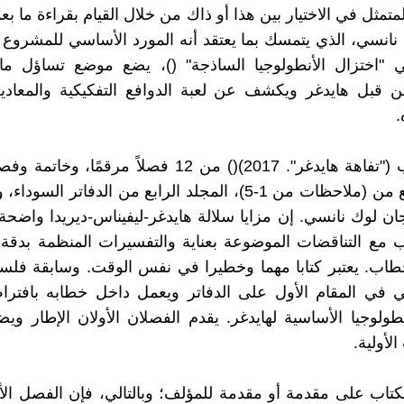
تمثل في الاختيار بين هذا أو ذاك من خلال القيام بقراءة ما بع
ن نانسي، الذي يتمسك بما يعتقد أنه المورد الأساسي للمشروع 
ي "اختزال الأنطولوجيا الساذجة" ()، يضع موضع تساؤل ما
قبل هايدغر ويكشف عن لعبة الدوافع التفكيكية والمعادية
.
يتكون كتاب ("تفاهة هايدغر". 2017)() من 12 فصلاً مرقمًا
حول مقطع من (ملاحظات من 1-5)، المجلد الرابع من الدفاتر الس
ان لوك نانسي. إن مزايا سلالة هايدغر-ليفيناس-ديريدا واضح
اب مع التناقضات الموضوعة بعناية والتفسيرات المنظمة بدقة
خطاب. يعتبر كتابا مهما وخطيرا في نفس الوقت. وسابقة فلس
سي في المقام الأول على الدفاتر ويعمل داخل خطابه بافتر
نطولوجيا الأساسية لهايدغر. يقدم الفصلان الأولان الإطار و
لأولية.
لكتاب على مقدمة أو مقدمة للمؤلف؛ وبالتالي، فإن الفصل ال