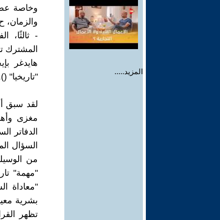
وخاصة عصر 
والزمان، ح. 388؛ ترقيم الصفحات في الطبعات الألمانية ال
- ثالثًا، 
المشترك تا
هايدغر بإي
المزيد.....
"تاريخيا" (
لقد سبق أن
مغزى وأهم
الدفاتر الس
السؤال المت
من الوسيلة
"مهمة" تار
"معاداة ال
بشرية معين