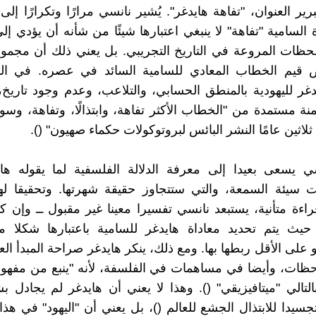
ير العنوان، "تفاهة هايدغر". يُشير نانسي مرارًا وتكرارًا إلى
السامية "تفاهة" لا ينبغي اعتبارها شيئًا من شأنه أن يؤدي إلى 
للحظات المروعة في التاريخ التجريبي. بل يعني ذلك أن مجمو
قيم الخطاب المعادي للسامية السائد في عصره. في الو
غر لليهودية بالمنطق الحسابي، والتلاعب، وعدم وجود تاريخ، 
منة مستمدة من "الخطاب الأكثر تفاهة، وابتذالًا، وتفاهة، وسوءً
لاثين عامًا النشر البائس لبروتوكولات حكماء صهيون" ().
ي يسعى بعيدا إلى معرفة الدلالة الفلسفية لما يقوله هاي
سيئة السمعة، والتي ستتجاوز حقيقة شهرتها. وتحقيقا لهذه
اءة متأنية، يستبعد نانسي تفسيرا معينا غير مقبول ــ وإن كا
 حيث يتم تحديد معاداة هايدغر للسامية باعتبارها شكلا 
و على الأقل ربطها بها. ومع ذلك، ينكر هايدغر صراحة المبدأ ا
احظات، وأيضا في مساهمات في الفلسفة، لأنه "ينبع من مفهو
لتالي "ميتافيزيقي" (). وهذا لا يعني أن هايدغر لم يجادل بش
جسيدا للابتذال الجشع للعالم ()، بل يعني أن "اليهود" في هذا 