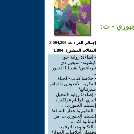
جبوري - ت:
إجمالي القراءات: 3,094,306
المقالات المنشورة: 1,804
-
إضاءة؛ رواية -دون
كيشوته- لميغيل دي
ثيربانتس/ إشبيليا الجبور
...
-
خلاصة كتاب -الحياة
الفكرية- لأنطونين دالماس
سيرتيانج/
-
إضاءة؛ رواية -النخيل
البري- لوليام فولكنر /
إشبيليا الجبوري ...
-
التعليم وانحدار الثقافة/
إشبيليا الجبوري ت: من
اليابانية أكد ...
-
التكنولوجيا الرقمية
وفقدان أخلاقيات الحوار/