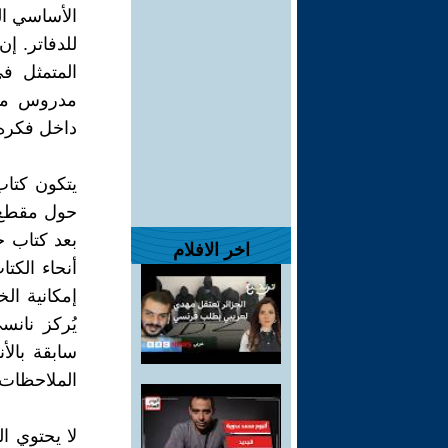
الأساسي الم
للدفاتر. إ
المتمثل ف
مدروس من 
داخل فكره
بعد كتاب ج
اخر الافلام
أنحاء الكت
إمكانية ال
يُركز نان
سابقة بالأ
الملاحظات ا
لا يحتوي ا