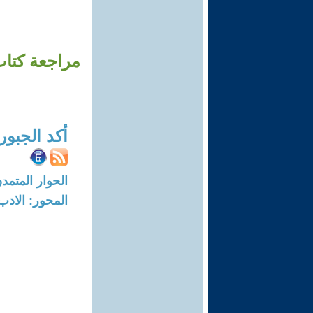
مراجعة كتاب
أكد الجبور
الحوار المتمدن-العدد: 8217 - 5
المحور: الادب