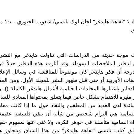
ب: "تفاهة هايدغر" لجان لوك نانسي/ شعوب الجبوري - ت: من 
ي
 موجة حديثة من الدراسات التي تناولت هايدغر مع النشر 
لدفاتر الملاحظات السوداء. وقد أثارت هذه الدفاتر جدلاً فوري
درجة أن فكر هايدغر كان موضوعاً للمناقشة في وسائل الإعلا
لغات الأوربية أو حتى قبل ظهور النشر للمجلد الأول. ومن المق
فاتر باعتبارها المجلدات الختامية لأعمال هايدغر الكاملة ()،
 مثيرة للاهتمام بشكل خاص فيما يتعلق بمحتواها المعادي للسام
ائدة لدى العديد من المعلقين والنقاد حول ما إذا كانت معاد
لسامية هي التزام شخصي من شأنه أن يبقي فلسفته عقيمة أ
ة السامية متأصلة في جوهر فكره، ولا غنى عنها لمفهوم حقي
لق كتاب نانسي "تفاهة هايدغر" من هذا السياق ويتجاوز هذ