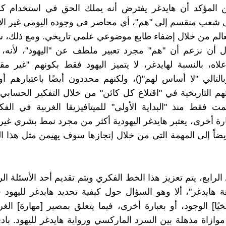
. من المؤكد أن هايدغر يفترض أنه يملك الحق في استخدام كل
ى شعب منقسم إلى "هم"، أي محاصر في وجوده اليومي غير ال
عالم من خلال إضفاء طابع موضوعي علمي تاريخي. ومع ذلك، 
ل أن نزعم أن "هم" مجرد تعبير ملطف عن "اليهود"، لأنه، 
علاه، بالنسبة لهايدغر، لا يتميز اليهود فقط بكونهم "غير م
بالتالي "لا أساس لهم"()، ولكنهم محددون أيضًا باعتبارهم أو
هم التاريخية في "اقتلاع كل كائن" من خلال التفكير الحسابي و
مت فقط منذ "البداية الأولى" للميتافيزيقا الغربية في الفكر
بارة أخرى، يعتبر هايدغر اليهودية أكثر من مجرد نمط بشري غير
يضاً إلى المهمة التي من خلال إنجازها سوف يهيمن مثل هذا 
لرابع، يتم تعزيز هذا الخط الفكري ويتم تقديم أحد الأسئلة ال
ة هايدغر"، ألا وهو السؤال حول كيفية تحديد هايدغر لليهود ف
يخيًا] الوجود، أو بعبارة أخرى، فيما يتعلق بمصير [مهارة] ال
موازاة مذهلة بين السرد الماركسي ورواية هايدغر لليهود. باد