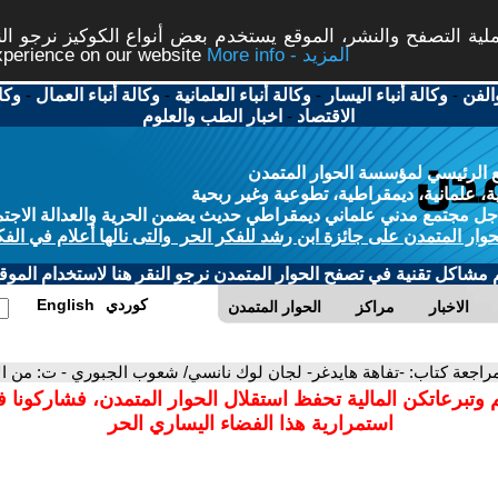
ة التصفح والنشر، الموقع يستخدم بعض أنواع الكوكيز نرجو النق
More info - المزيد
experience on our website
الفن
-
وكالة أنباء اليسار
-
وكالة أنباء العلمانية
-
وكالة أنباء العمال
-
وكا
الاقتصاد
-
اخبار الطب والعلوم
 الرئيسي لمؤسسة الحوار المتمدن
، علمانية، ديمقراطية، تطوعية وغير ربحية
ل مجتمع مدني علماني ديمقراطي حديث يضمن الحرية والعدالة الاجتم
حوار المتمدن على جائزة ابن رشد للفكر الحر والتى نالها أعلام في الفك
م مشاكل تقنية في تصفح الحوار المتمدن نرجو النقر هنا لاستخدام الموقع
كوردي
English
الاخبار
مراكز
الحوار المتمدن
مراجعة كتاب: -تفاهة هايدغر- لجان لوك نانسي/ شعوب الجبوري - ت: من الأ
 وتبرعاتكن المالية تحفظ استقلال الحوار المتمدن، فشاركونا 
استمرارية هذا الفضاء اليساري الحر