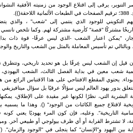
التنوير، يرقى إلى اقتلاع الوجود من زمنيته الأفقية النشواني
لاحقة()).
الفهم التكويني للوجود الذي ينتمي إلى "شعب" ، والذي يت
ريخًا مشتركًا "قصة" كأرضية مشتركة لهم. وكما تلخص نانسي
جاز، "يمكن اعتبار الشعب -الذي ليس عرقًا- قوة ذات بداي
). وبالتالي تم تأسيس المعاملة بالمثل بين الشعب والتاريخ والوجو
 قيل إن الشعب ليس عِرقًا بل هو تحديد تاريخي، وتتطرق ن
ية شعب معين في بداية الفصل الثالث، الشعب اليهودي،
وداء. يحتوي المقطع الافتتاحي على هذا الاقتباس الرائع من ها
علق بدور يهود العالم ليس سؤالًا عرقيًا بل سؤال ميتافيزيقي ي
 البشرية التي، نظرًا لكونها غير مقيدة على الإطلاق، يمكنها
يخية لاقتلاع جميع الكائنات من الوجود" (). وهذا ما يسميه بي
سامية التاريخية". وعليه، فإن كون المرء يهوديًا يعني كونه
ة، لا تشترط القرابة أو أي ظرف بيولوجي أو طبيعي آخر. وم