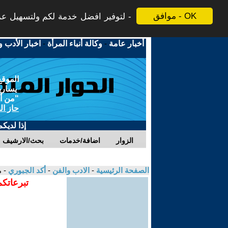
موافق - OK
لتوفير افضل خدمة لكم ولتسهيل عملي
أخبار عامة
-
وكالة أنباء المرأة
-
اخبار الأدب و
الموقع
يسارية
"من أج
حاز ال
إذا لديك
الزوار
اضافة/خدمات
بحث/الارشيف
الصفحة الرئيسية
-
الادب والفن
-
أكد الجبوري
- 
تبرعاتكم