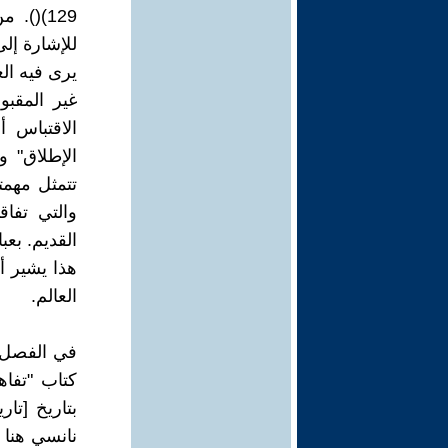
129)()
للإشارة إل
يرى فيه ال
غير المقبو
الاقتباس أ
الإطلاق" و
تتمثل مهمت
والتي تفاق
القديم. بع
هذا يشير أ
العالم.
في الفصل ا
كتاب "تفاه
بتاريخ [تار
نانسي هنا 