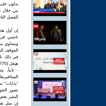
يدلون على 
من خلال تح
الفصل الثان
إن أول هذه
ويساوي بين
الموقف الن
في ذلك نانس
هيغل (1770 - 1831)() وما بعده. و
- ثانياً،
الميتافيزيقا
"بدايات" 
تصور الجوه
البشر بغض ا
إن مثل هذا