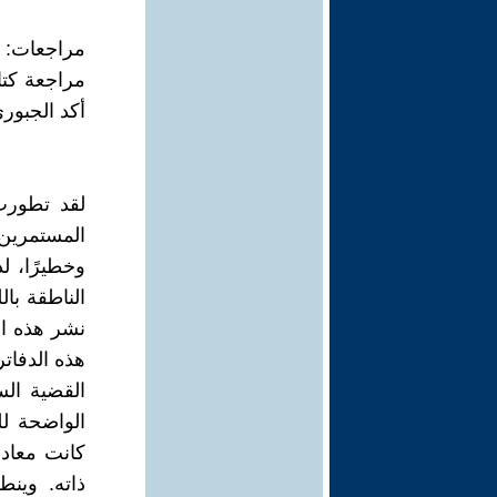
مراجعات:
مراجعة كتا
أكد الجبور
لقد تطورت
المستمرين 
وخطيرًا، ل
الناطقة بال
نشر هذه الد
هذه الدفاتر
القضية الس
الواضحة ل
كانت معادا
ذاته. وينط