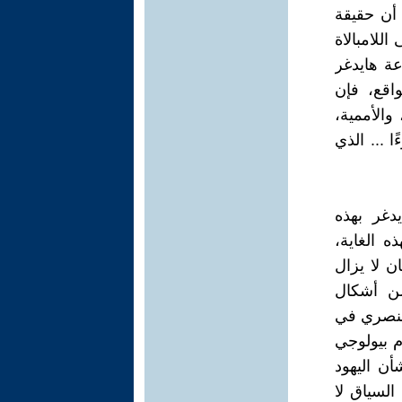
 أن حقيقة
اللامبالاة
عة هايدغر
اقع، فإن
والأممية،
ا ... الذي
دغر بهذه
 الغاية،
ن لا يزال
من أشكال
لعنصري في
م بيولوجي
أن اليهود
السياق لا