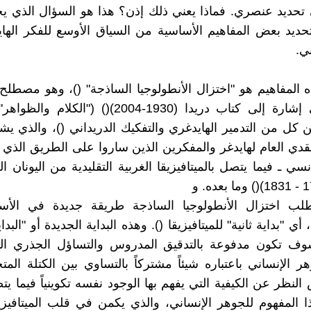
تحديد عنصري. فماذا يعني ذلك إذن؟ هذا هو السؤال الذي ي
ديد بعض المفاهيم الأساسية من السياق الأوسع للفكر الها
ي.
 المفاهيم هو "اختزال الأنطولوجيا الساذجة" ()، وهو مصطل
 كل من التدمير الهايدغري والتفكيك الدريداني ()، والذي يشي
قدي العام لهايدغر والمفكرين الذين ساروا على الطريق الذي ف
ي ـ فيما يتصل بالميتافيزيقا الغربية التقليدية من اليونان ال
 يتطلب اختزال الأنطولوجيا الساذجة طريقة جديدة في الأ
، أي "بداية ثانية" للميتافيزيقا (). وهذه البداية الجديدة أو "البد
سوف تكون مدفوعة بالتدقيق المدروس والتساؤل الجذري ال
ر الإنساني باعتباره شيئاً مشتركاً بالتساوي بين الكتلة الم
لنظر عن الكيفية التي يفهم بها الوجود نفسه تكوينياً فيما يتص
 المفهوم للجوهر الإنساني، والذي يكمن في قلب الميتافيزيق