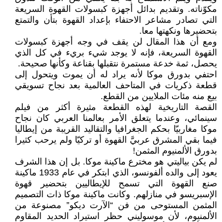
مكوّناته. وتقديم بدائل أجهزة كبسولات القهوة السريعة
التي تصادر مشاعر الاحتفاء بإعداد القهوة بتأن والتمتع
بتحضيرها ونكهتها معا.
ومع أن هذا المقال لن يقف في وجه أجهزة كبسولات
القهوة السريعة، فإنه لا يوجد شيء بريء في كل الذي
يحصل، ثمة خدعة مستمرة نتقبلها بقناعة وكأنها صحيحة.
احتفي بدورق موكا لأنه يراد له أن يموت ويتحول إلى
قطعة ذكريات في المتاحف العالمية بعد نجاح تسويقي
بيع منه مئات الملايين من القطع.
القصة التاريخية لهذه القطعة مثيرة أكثر من فيلم
سينمائي، وعندما يتعلق الأمر بعالمنا العربي كان نجاح
موكا مغاربيّا بحكم الجغرافيا والتقاليد القريبة من إيطاليا
فيما بقي المشرق عربيَّ القهوة أو تركيّا ولم يرحب كثيرا
بدورق الألمنيوم المثمن!
لم يكن بياليتي هو مخترع ماكينة موكا. بل إن هذا الشرف
يعود إلى والده ألفونسو، الذي ابتكر في عام 1933 ماكينة
صنع القهوة التي تسمح للإيطاليين بتحضير قهوة
الإسبريسو في منازلهم. وكانت ماكينة موكا ذات التصميم
المثمن المستوحى من فن “الآرت ديكو” مصنوعة من
الألمنيوم، لأن موسوليني حظر استيراد الحديد المقاوم