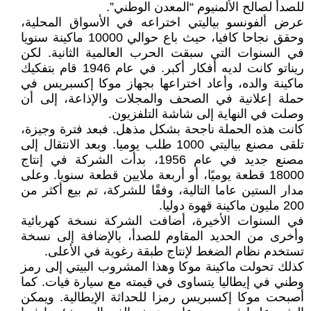
للصدأ لصالح الألمنيوم “المعدن الوطني”.
عرض ألفونسو بياليتي اختراعه في الأسواق المحلية،
وحقق نجاحا كافيا، حيث باع حوالي 10000 ماكينة سنويا
في السنوات التي سبقت الحرب العالمية الثانية. لكن
ريناتو كانت لديه أفكار أكبر. في عام 1946 قام بتفكيك
ماكينة والده، وأعاد اختراعها بجهاز موكا إكسبريس في
حملة إعلانية في الصحف والمجلات والإذاعة، إلى أن
وصلت في النهاية إلى شاشة التلفزيون.
كانت هذه الحملة ناجحة بشكل مذهل. فبعد فترة وجيزة،
تلقى مصنع بياليتي 1000 طلب يوميا. وبعد الانتقال إلى
مصنع جديد في عام 1956، بدأت الشركة في إنتاج
18000 قطعة يوميًا، أو أربعة ملايين قطعة سنويا. وعلى
مدار الستين عاما التالية، وفقًا للشركة، تم بيع أكثر من
200 مليون ماكينة قهوة دوليا.
في السنوات الأخيرة، أضافت الشركة نسخة كهربائية
وأخرى من الحديد المقاوم للصدأ، بالإضافة إلى نسخة
تستخدم نظام الضغط لإنتاج طبقة رغوية في الأعلى.
كذلك تحولت ماكينة موكا وهذا المشروب البيتي إلى رمز
وطني في إيطاليا يتساوى في قيمته مع سيارة فيات. كما
أصبحت موكا إكسبريس رمزا للحداثة الإيطالية. ويمكن