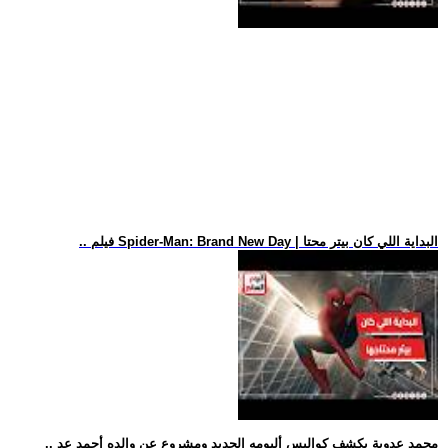
.. فيلم Spider-Man: Brand New Day | البداية اللي كان بيتر محتا
.. محمد عدوية يكشف كواليس ألبومه الجديد ومشروع عن والده أحمد عد