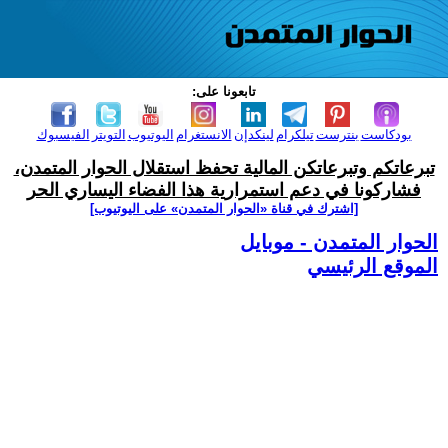
تابعونا على:
بودكاست
بنترست
تيلكرام
لينكدإن
الانستغرام
اليوتيوب
التويتر
الفيسبوك
تبرعاتكم وتبرعاتكن المالية تحفظ استقلال الحوار المتمدن،
فشاركونا في دعم استمرارية هذا الفضاء اليساري الحر
[اشترك في قناة ‫«الحوار المتمدن» على اليوتيوب]
الحوار المتمدن - موبايل
الموقع الرئيسي