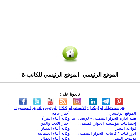
الموقع الرئيسي
الموقع الرئيسي للكاتب-ة
|
تابعونا على:
بنترست
تيلكرام
لينكدإن
الانستغرام
RSS
اليوتيوب
التويتر
الفيسبوك
الموقع الرئيسي
أخبار عامة
هيئة ادارة الحوار المتمدن - للإتصال بنا
وكالة أنباء المرأة
إحصائيات مؤسسة الحوار المتمدن
اخبار الأدب والفن
قواعد النشر
وكالة أنباء اليسار
ابرز كتاب / كاتبات الحوار المتمدن
وكالة أنباء العلمانية
يوتيوب التمدن
وكالة أنباء العمال