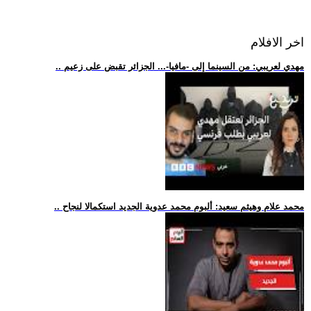
اخر الافلام
.. مهدي لعريبي: من السينما إلى -مافيا-... الجزائر تقبض على زعيم
.. محمد علام وهيثم سعيد: ألبوم محمد عدوية الجديد استكمالا لنجاح