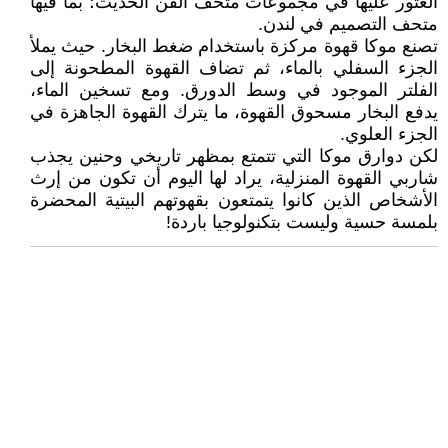
العثور عليها في مجموعات متحف الفن الحديث؛ بما فيها
متحف التصميم في لندن.
تصنع موكا قهوة مركزة باستخدام ضغط البخار. حيث يملأ
الجزء السفلي بالماء، ثم تضاف القهوة المطحونة إلى
الفلتر الموجود في وسط الدورق. ومع تسخين الماء،
يدفع البخار مسحوق القهوة، ما يترك القهوة الجاهزة في
الجزء العلوي.
لكن دوارق موكا التي تتمتع بمظهر تاريخي وحنين يجذب
شاربي القهوة المنزلية، يراد لها اليوم أن تكون من إرث
الأشخاص الذين كانوا يتمتعون بقهوتهم البيتية المحضرة
بلمسة حسية وليست بتكنولوجيا باردة!