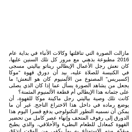
مازالت الصورة التي تناقلتها وكالات الأنباء في بداية عام
2016 مطبوعة بذهني مع مرور كل تلك السنين عليها،
كان نعش رجل الأعمال الإيطالي ريناتو بياليتي مسجى
في الكنيسة للصلاة عليه، بيد أن دورق قهوة “موكا
إكسبريس” المصنوع من الألمنيوم كان هو النعش! ما
يجعل من يشاهد الصورة يسأل عما إذا كان الذي يصلى
على جثمانه هذا الإيطالي أم قطعة الألمنيوم المثمنة؟
كانت تلك وصية بياليتي رجل ماكينة موكا للقهوة، أن
يوضع رماده في داخل هذا الاختراع الناجح. غير أن ما
يمكن أن نسميه التطور التكنولوجي يدفع قسرا اليوم هذا
الدورق إلى رفوف المتحف وإنهاء عصر كامل من تحضير
القهوة كمعادل للطعام البطيء والأخلاقي، والذي يطبخ
ويقدّم ويتم الاستمتاع به بما يكفي من الوقت لتذوّق