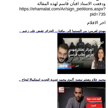
ودفعت الاستاذ افنان قاسم لهذه المقالة
https://ehamalat.com/Ar/sign_petitions.aspx?
pid=735
اخر الافلام
.. مهدي لعريبي: من السينما إلى -مافيا-... الجزائر تقبض على زعيم
.. محمد علام وهيثم سعيد: ألبوم محمد عدوية الجديد استكمالا لنجاح