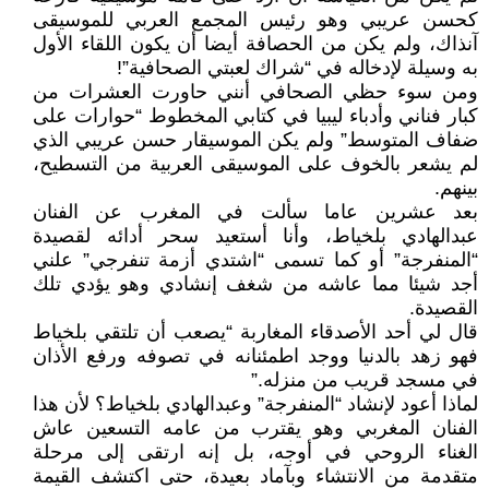
كحسن عريبي وهو رئيس المجمع العربي للموسيقى
آنذاك، ولم يكن من الحصافة أيضا أن يكون اللقاء الأول
به وسيلة لإدخاله في “شراك لعبتي الصحافية”!
ومن سوء حظي الصحافي أنني حاورت العشرات من
كبار فناني وأدباء ليبيا في كتابي المخطوط “حوارات على
ضفاف المتوسط” ولم يكن الموسيقار حسن عريبي الذي
لم يشعر بالخوف على الموسيقى العربية من التسطيح،
بينهم.
بعد عشرين عاما سألت في المغرب عن الفنان
عبدالهادي بلخياط، وأنا أستعيد سحر أدائه لقصيدة
“المنفرجة” أو كما تسمى “اشتدي أزمة تنفرجي” علني
أجد شيئا مما عاشه من شغف إنشادي وهو يؤدي تلك
القصيدة.
قال لي أحد الأصدقاء المغاربة “يصعب أن تلتقي بلخياط
فهو زهد بالدنيا ووجد اطمئنانه في تصوفه ورفع الأذان
في مسجد قريب من منزله.”
لماذا أعود لإنشاد “المنفرجة” وعبدالهادي بلخياط؟ لأن هذا
الفنان المغربي وهو يقترب من عامه التسعين عاش
الغناء الروحي في أوجه، بل إنه ارتقى إلى مرحلة
متقدمة من الانتشاء وبآماد بعيدة، حتى اكتشف القيمة