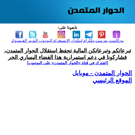
تابعونا على:
بودكاست
بنترست
تيلكرام
لينكدإن
الانستغرام
اليوتيوب
التويتر
الفيسبوك
تبرعاتكم وتبرعاتكن المالية تحفظ استقلال الحوار المتمدن،
فشاركونا في دعم استمرارية هذا الفضاء اليساري الحر
[اشترك في قناة ‫«الحوار المتمدن» على اليوتيوب]
الحوار المتمدن - موبايل
الموقع الرئيسي