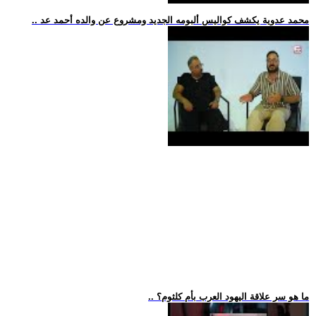
.. محمد عدوية يكشف كواليس ألبومه الجديد ومشروع عن والده أحمد عد
.. ما هو سر علاقة اليهود العرب بأم كلثوم؟