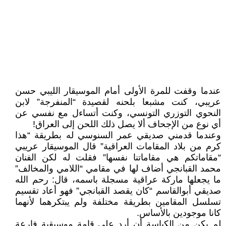
عندما وقفت للمرة الأولى أمام الموسيقار الليبي حسن
عريبي، كنت مشبعا بلحنه لقصيدة “المنفرجة” لابن
النحوي التوزري التونسي، وكنت أتساءل مع نفسي عن
أي نوع من الإجحاف ألا يصل ذلك اللحن إلى العراق!
وعندما قدمني صديقي عمر السنوسي له بطريقة “هذا
كرم من بلاد المقامات العراقية” قال الموسيقار عريبي
“مقاماتكم هي مقاماتنا نفسها” فقلت له لكن الفنان
محمد القبانجي أضاف لها في مقامي “اللامي والمخالف”
ما يجعلها ماركة عراقية مسجلة باسمه، قال: رحم الله
صديقي أبوالقاسم “كان يقصد القبانجي” فهو أعاد تقسيم
تسلسل المقامين بطريقة مختلفة ولم يبتكرهما لأنهما
كانا موجودين بالأساس.
لم يكن من الكياسة أن أرد على قامة موسيقية فارعة