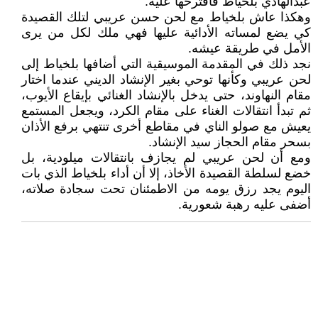
عبدالهادي بلخياط فاقترحها عليه.
وهكذا عاش بلخياط مع لحن حسن عريبي لتلك القصيدة
كي يضع لمساته الأدائية عليها فهي ملك لكل من يرى
الأمل في طريقة عيشه.
نجد ذلك في المقدمة الموسيقية التي أضافها بلخياط إلى
لحن عريبي وكأنها توحي بغير الإنشاد الديني عندما اختار
مقام النهاوند، حتى يدخل بالإنشاد الغنائي بإيقاع الأيوب،
ثم تبدأ انتقالات الغناء على مقام الكرد، ويجعل المستمع
يعيش مع صولو الناي في مقاطع أخرى تنتهي برفع الأذان
بسحر مقام الحجاز سيد الإنشاد.
ومع أن لحن عريبي لم يجازف بانتقالات ميلودية، بل
خضع لسلطة القصيدة الأخاذ، إلا أن أداء بلخياط الذي بات
اليوم يجد رزق يومه من الاطمئنان تحت سجادة صلاته،
أضفى عليه رهبة شعورية.