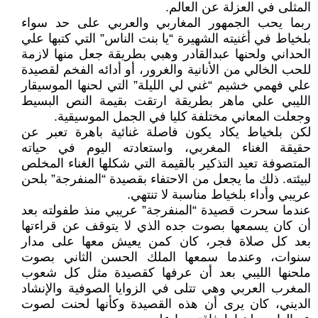
المثلى في العزلة عن العالم.
ربما يحب الجمهور المغاربي والعربي على حد سواء
بلخياط في أغنيته الشهيرة “يا بنت الناس” التي كتبها علي
الحداني ولحنها عبدالقادر وهبي بطريقة جعل منها لازمة
للحب الخالي من الأنانية والغرور، أو أدائه الفخم لقصيدة
علي فهمي خشيم “غني لي الليلة” التي لحنها الموسيقار
الليبي علي ماهر بطريقة ارتقت بقيمة النص البسيط
وجعلت المعاني مختلفة كليا في الجمل الموسيقية.
لكن بلخياط يكاد يكون فاصلة غنائية باهرة تعبر عن
حقيقة الغناء المغربي، واستعادته اليوم في حياته
المتصوفة تعيد التذكير بالقيمة التي شكلها الغناء المخلص
لبيئته. ذلك ما يجعل من الاحتفاء بقصيدة “المنفرجة” بلحن
عريبي وأداء بلخياط مناسبة لا تنتهي.
عندما سحرت قصيدة “المنفرجة” عريبي منذ طفولته بعد
أن كان يسمعها بصوت جده الذي لا يتوقف عن قراءتها
بعد كل صلاة فجر، كان كمن يعيش معها على مدار
سنوات، وعندما سمعها الملك الحسن الثاني بصوت
ملحنها الليبي بعد أن عرفها كقصيدة مثل كل شعوب
المغرب العربي وهي تتلى في الزوايا الصوفية والإنشاد
الديني، كان يرى أن هذه القصيدة وكأنها لحنت لصوت