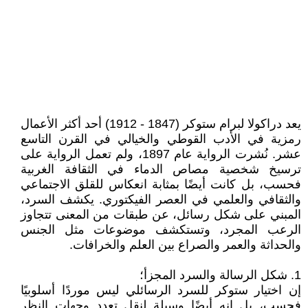
يعد دراكولا لبرام ستوكر (1847 - 1912) أحد أكثر الأعمال
رمزية في الأدب القوطي والخيالي في القرن التاسع
عشر. نُشرت الرواية عام 1897، ولم تعمل الرواية على
ترسيخ شخصية مصاص الدماء في الثقافة الغربية
فحسب، بل كانت أيضًا بمثابة انعكاس للقلق الاجتماعي
والثقافي والعلمي في العصر الفيكتوري. يكشف السرد،
المبني على شكل رسائل، عن طبقات من المعنى تتجاوز
الرعب المجرد، وتستكشف موضوعات مثل الجنس
والحداثة والعمر والصراع بين العلم والخرافات.
1. شكل الرسالة والسرد المجزأ؛
إن اختيار ستوكر للسرد الرسائلي ليس موردًا أسلوبيًا
فحسب، بل إنه أيضًا وسيلة لنقل تعدد وجهات النظر