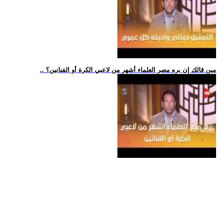
.. مين قالك إن بره مصر العلماء أشهر من لاعبي الكرة أو الفنانين؟