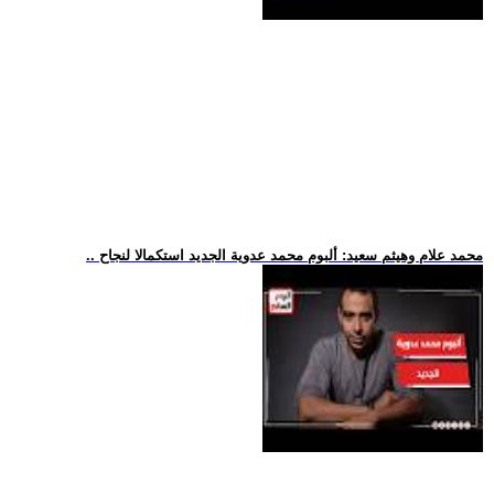
.. محمد علام وهيثم سعيد: ألبوم محمد عدوية الجديد استكمالا لنجاح