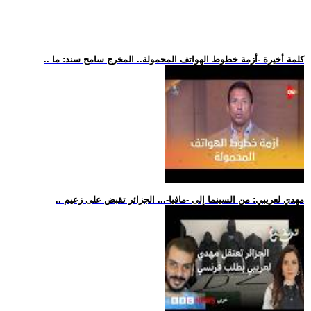
.. كلمة أخيرة -أزمة خطوط الهواتف المحمولة.. المخرج سامح سند: ما
.. مهدي لعريبي: من السينما إلى -مافيا-... الجزائر تقبض على زعيم