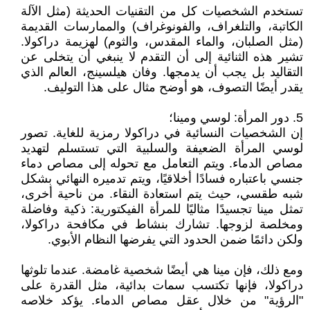
تستخدم الشخصيات كل من التقنيات الحديثة (مثل الآلة
الكاتبة، والتلغراف، والفونوغراف) والممارسات القديمة
(مثل الصلبان، والماء المقدس، والثوم) لهزيمة دراكولا.
تشير هذه الثنائية إلى أن التقدم لا ينبغي أن يتخلى عن
التقاليد بل يجب أن يدمجها. وفان هيلسينج، العالم الذي
يقدر أيضًا التصوف، هو أوضح مثال على هذا التوليف.
5. دور المرأة: لوسي ومينا؛
إن الشخصيات النسائية في دراكولا رمزية للغاية. تصور
لوسي المرأة الضعيفة والسلبية التي تستسلم لتهديد
مصاص الدماء. ويتم التعامل مع تحوله إلى مصاص دماء
جنسي باعتباره فسادًا أخلاقيًا، ويتم تدميره النهائي بشكل
شبه طقسي، حيث يتم استعادة النقاء. من ناحية أخرى،
تمثل مينا تجسيدًا مثاليًا للمرأة الفيكتورية: ذكية وفاضلة
ومخلصة لزوجها. تشارك بنشاط في مكافحة دراكولا،
ولكن دائمًا ضمن الحدود التي يفرضها النظام الأبوي.
ومع ذلك، فإن مينا هي أيضًا شخصية غامضة. عندما تلوثها
دراكولا، فإنها تكتسب سمات بدائية، مثل القدرة على
"الرؤية" من خلال عقل مصاص الدماء. يؤكد خلاصه