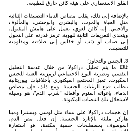
القلق الاستعماري على هيئة كائن خارق للطبيعة.
بالإضافة إلى ذلك، يقلب مصاص الدماء التصنيفات الثنائية
مثل الحياة والموت، والبشري والوحشي، والمألوف
والأجنبي. إنه كائن لغوي، يعمل على هامش المقبول،
ويتحدى التعريفات الثابتة للهوية. ترمز قدرته على التحول
إلى ضباب أو ذئب أو خفاش إلى طلاقته ومقاومته
للتصنيف.
3. الجنس والتجاوز؛
غالبًا ما يتم تحليل دراكولا من خلال عدسة التحليل
النفسي ونظرية النوع الاجتماعي لرمزيته الغنية للجنس
المكبوت. تميز المجتمع الفيكتوري بأخلاقيات بيوريتانية
تتطلب قمع الرغبات الجنسية. ومع ذلك، فإن مصاص
الدماء، بإغوائه المنوم وأفعاله "شرب الدم"، هو وسيلة
لاستغلال تلك النبضات المكبوتة.
إن هجمات دراكولا على نساء مثل لوسي ويستنرا ومينا
هاركر مليئة بالإثارة الجنسية. إن فعل مص الدم،
الموصوف بمصطلحات حسية مكثفة، هو استعارة