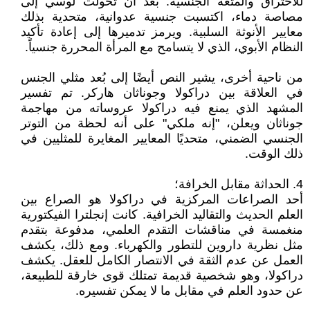
للاختراق والمتعة الجنسية. بعد أن تحولت لوسي إلى
مصاصة دماء، اكتسبت جنسية عدوانية، متحدية بذلك
معايير الأنوثة السلبية. ويرمز تدميرها إلى إعادة تأكيد
النظام الأبوي، الذي لا يتسامح مع المرأة المحررة جنسياً.
من ناحية أخرى، يشير النص أيضًا إلى بُعد مثلي الجنس
في العلاقة بين دراكولا وجوناثان هاركر. تم تفسير
المشهد الذي يمنع فيه دراكولا عروساته من مهاجمة
جوناثان ويعلن، "إنه ملكي" على أنه لحظة من التوتر
الجنسي الضمني، متحديًا المعايير المغايرة للمثليين في
ذلك الوقت.
4. الحداثة مقابل الخرافة؛
أحد الصراعات المركزية في دراكولا هو الصراع بين
العلم الحديث والتقاليد الخرافية. كانت إنجلترا الفيكتورية
منغمسة في مناقشات التقدم العلمي، مدفوعة بتقدم
مثل نظرية داروين للتطور والكهرباء. ومع ذلك، يكشف
العمل عن عدم الثقة في الانتصار الكامل للعقل. يكشف
دراكولا، وهو شخصية قديمة تمتلك قوى خارقة للطبيعة،
عن حدود العلم في مقابل ما لا يمكن تفسيره.