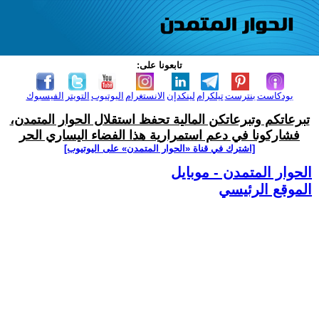
تابعونا على:
بودكاست
بنترست
تيلكرام
لينكدإن
الانستغرام
اليوتيوب
التويتر
الفيسبوك
تبرعاتكم وتبرعاتكن المالية تحفظ استقلال الحوار المتمدن،
فشاركونا في دعم استمرارية هذا الفضاء اليساري الحر
[اشترك في قناة ‫«الحوار المتمدن» على اليوتيوب]
الحوار المتمدن - موبايل
الموقع الرئيسي