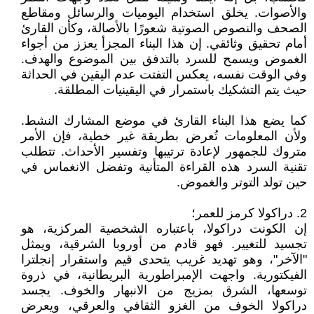
والأصوات. يخلق استخدام اليوميات والرسائل ومقاطع
الصحف والنصوص الصوتية شعورًا بالأصالة، وكأن القارئ
أمام تحقيق وثائقي. إن هذا البناء المجزأ يعزز من أجواء
الغموض ويسمح للسرد بالتدفق بين الموضوع والهدف.
وفي الوقت نفسه، يعكس التفتت عدم اليقين في الحداثة
حيث يتم التشكيك باستمرار في اليقينيات المطلقة.
كما يضع هذا البناء القارئ في موضع المشارك النشط.
ولأن المعلومات تُعرض بطريقة غير خطية، فإن الأمر
متروك للجمهور لإعادة ترتيبها وتفسير الأحداث. تتطلب
تقنية السرد هذه القراءة المتأنية وتفضل الانغماس في
حين تولد التوتر والغموض.
2. دراكولا كرمز للعمر؛
إن الكونت دراكولا، باعتباره الشخصية المركزية، هو
تجسيد للتغيير. فهو قادم من أوروبا الشرقية، ويمثل
"الآخر"، وهو تهديد غريب يتحدى قيم واستقرار إنجلترا
الفيكتورية. واجهت الإمبراطورية البريطانية، في ذروة
توسعها، الشرق بمزيج من الانبهار والخوف. يجسد
دراكولا الخوف من الغزو الثقافي والعرقي، ويعرض