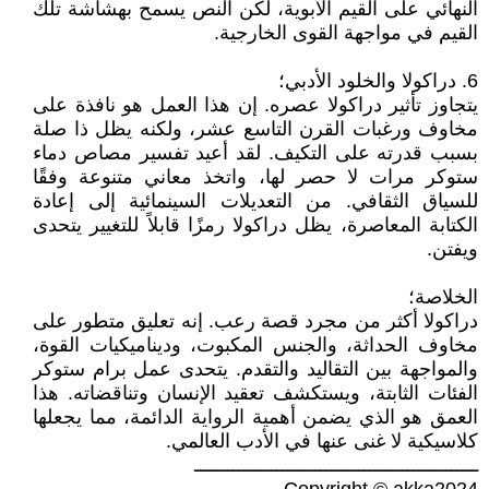
النهائي على القيم الأبوية، لكن النص يسمح بهشاشة تلك
القيم في مواجهة القوى الخارجية.
6. دراكولا والخلود الأدبي؛
يتجاوز تأثير دراكولا عصره. إن هذا العمل هو نافذة على
مخاوف ورغبات القرن التاسع عشر، ولكنه يظل ذا صلة
بسبب قدرته على التكيف. لقد أعيد تفسير مصاص دماء
ستوكر مرات لا حصر لها، واتخذ معاني متنوعة وفقًا
للسياق الثقافي. من التعديلات السينمائية إلى إعادة
الكتابة المعاصرة، يظل دراكولا رمزًا قابلاً للتغيير يتحدى
ويفتن.
الخلاصة؛
دراكولا أكثر من مجرد قصة رعب. إنه تعليق متطور على
مخاوف الحداثة، والجنس المكبوت، وديناميكيات القوة،
والمواجهة بين التقاليد والتقدم. يتحدى عمل برام ستوكر
الفئات الثابتة، ويستكشف تعقيد الإنسان وتناقضاته. هذا
العمق هو الذي يضمن أهمية الرواية الدائمة، مما يجعلها
كلاسيكية لا غنى عنها في الأدب العالمي.
ــــــــــــــــــــــــــــــــــــــــــــــــــــ