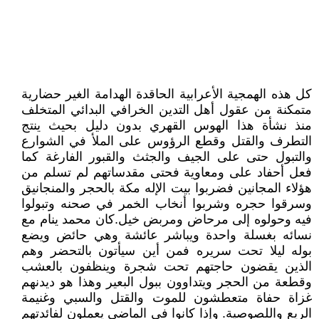
كل هذه الهمجية الأعرابية الحاقدة الهدامة الغير حضارية
متمكنة من عقول أهل التدين الخرافي البدائي المتخلف
منذ نشأة هذا الهوس القهري بدون دليل بحيث ينتج
التطرف والقتل وقطع الرؤوس على الملأ في الشوارع
والتبول حتى على الجيف والجثث والقبور الفارغة كما
فعل أحفاد على ومعاوية فحتى مقدساتهم لم تسلم من
هؤلاء المجانين فضربوا بيت الإله مكة بالحجر والمنجانيق
وسرقوا حجره وشربوا أنخاب الخمر في صحنه وتبولوا
فيه وحولوه إلى مرحاض ومربض خيل.كان محمد ينام مع
نسائه بغسلة واحدة ويباشر عائشة وهي حائض ويضع
بوله ليلا تحت سريره فمن أين سيأتون بالتحضر وهم
الذين يقضون حاجتهم تحت شجرة وينظفون بالعشب
وقطعة من الحجر ويتداوون ببول البعير وهذا هو ديدنهم
غزاة حفاة متعطشون للموت والقتل والسبي وغنيمة
الريع واللصوصية. وإذا كانوا في الماضي يعملون لفائدتهم