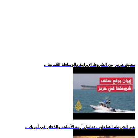
.. مضيق هرمز بين الشروط الإيرانية والوساطة العُمانية
.. عبر الخريطة التفاعلية.. تفاصل أزمة الأسلحة والذخائر في أمريك