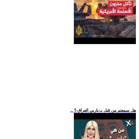
.. هل سمعتم من قبل بـ-باربي العراق-؟