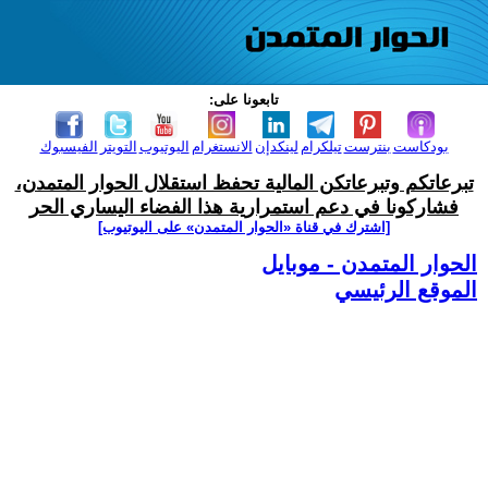
تابعونا على:
بودكاست
بنترست
تيلكرام
لينكدإن
الانستغرام
اليوتيوب
التويتر
الفيسبوك
تبرعاتكم وتبرعاتكن المالية تحفظ استقلال الحوار المتمدن،
فشاركونا في دعم استمرارية هذا الفضاء اليساري الحر
[اشترك في قناة ‫«الحوار المتمدن» على اليوتيوب]
الحوار المتمدن - موبايل
الموقع الرئيسي