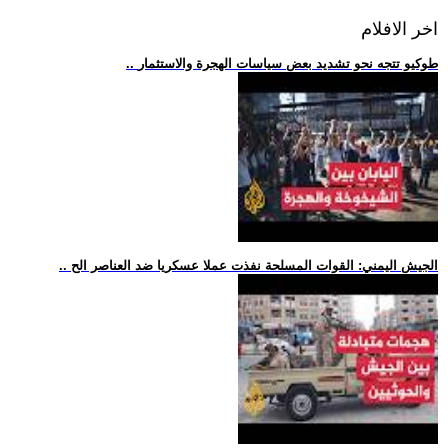
اخر الافلام
.. طوكيو تتجه نحو تشديد بعض سياسات الهجرة والاستثمار
.. الجيش اليمني: القوات المسلحة نفذت عملا عسكريا ضد العناصر الح