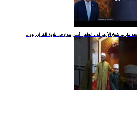
.. بعد تكريم شيخ الأزهر له.. الطفل أنس يبدع في تلاوة القرآن بدو