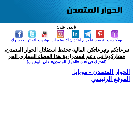
تابعونا على:
بودكاست
بنترست
تيلكرام
لينكدإن
الانستغرام
اليوتيوب
التويتر
الفيسبوك
تبرعاتكم وتبرعاتكن المالية تحفظ استقلال الحوار المتمدن،
فشاركونا في دعم استمرارية هذا الفضاء اليساري الحر
[اشترك في قناة ‫«الحوار المتمدن» على اليوتيوب]
الحوار المتمدن - موبايل
الموقع الرئيسي