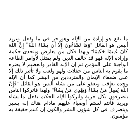
ما يقع هو إرادة من الإله وهو حر في ما يفعل ويريد
أليس هو القائل "وَمَا تَشَاءُونَ إِلَّا أَن يَشَاءَ اللَّهُ ۚ إِنَّ اللَّهَ
كَانَ عَلِيمًا حَكِيمًا" ولهذا فكل من يعارض ويتحدى حكمة
وإرادة الإله فهو قد خالف الدين ولم يمتثل لأوامر الطاعة
الواجبة على المؤمن ثم إن الإله القادر والعظيم لا يضره
ما يقوم به الناس من حفلات ولهو ولعب ولا تأثير ذلك إلا
على ضعفاء الإيمان والمترددين من البشر كما أن الإله
وحده يعاقب ويعفو على من يشاء أليس هو القائل "فَإِنَّ
اللَّهَ يُضِلُّ مَنْ يَشَاءُ وَيَهْدِي مَنْ يَشَاءُ" ولهذا فاتركوا الناس
يتصرفون بكل حرية واتركوا الإله الحكيم يفعل ما يشاء
ويريد فأنتم لستم أوصياء عليهم مادام هناك إله يسير
ويتصرف في كل شؤون البشر والكون إن كنتم حقيقة به
مؤمنون.