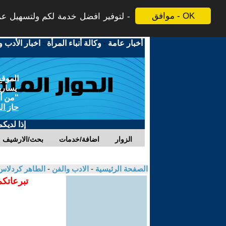
موافق - OK
لتوفير افضل خدمة لكم ولتسهيل عملي
أخبار عامة
-
وكالة أنباء المرأة
-
اخبار الأدب و
الموقع
يسارية
"من أج
حاز ال
إذا لديك
الزوار
اضافة/خدمات
بحث/الارشيف
الصفحة الرئيسية
-
الادب والفن
-
الطاهر كردلا
تبرعاتكم