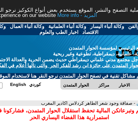
ة التصفح والنشر، الموقع يستخدم بعض أنواع الكوكيز نرجو النق
More info - المزيد
experience on our website
الفن
-
وكالة أنباء اليسار
-
وكالة أنباء العلمانية
-
وكالة أنباء العمال
-
وكا
الاقتصاد
-
اخبار الطب والعلوم
 الرئيسي لمؤسسة الحوار المتمدن
، علمانية، ديمقراطية، تطوعية وغير ربحية
ل مجتمع مدني علماني ديمقراطي حديث يضمن الحرية والعدالة الاجتم
حوار المتمدن على جائزة ابن رشد للفكر الحر والتى نالها أعلام في الفك
م مشاكل تقنية في تصفح الحوار المتمدن نرجو النقر هنا لاستخدام الموقع
كوردي
English
الاخبار
مراكز
الحوار المتمدن
س
- صفاقة وجود شعر الطاهر كردلاس اكادير المغرب
 وتبرعاتكن المالية تحفظ استقلال الحوار المتمدن، فشاركونا 
استمرارية هذا الفضاء اليساري الحر