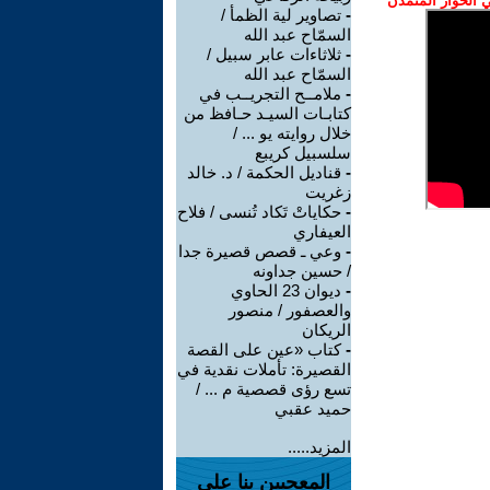
الحوار المتمدن
-
تصاوير لية الظمأ /
السمّاح عبد الله
-
ثلاثاءات عابر سبيل /
السمّاح عبد الله
-
ملامــح التجريــب في
كتابـات السيـد حـافظ من
خلال روايته يو ... /
سلسبيل كريبع
-
قناديل الحكمة / د. خالد
زغريت
-
حكاياتْ تَكاد تُنسى / فلاح
العيفاري
-
وعي ـ قصص قصيرة جدا
/ حسين جداونه
-
ديوان 23 الحاوي
والعصفور / منصور
الريكان
-
كتاب «عين على القصة
القصيرة: تأملات نقدية في
تسع رؤى قصصية م ... /
حميد عقبي
المزيد.....
المعجبين بنا على