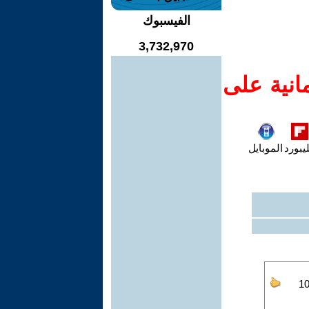
الفيسبوك
3,732,970
انية على
يبورد
الموبايل