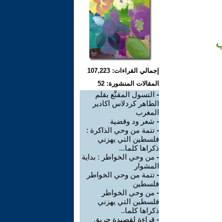
ب
إجمالي القراءات: 107,223
المقالات المنشورة: 52
-
التسول المقنَّع بقلم
الطاهر كردلاس اكادير
المغرب
-
شعر ود وقضية
-
تتمة من وحي الذاكرة :
فلسطين التي يهزني
ذكراها كلما...
-
من وحي الخواطر : بداية
المشوار
-
تتمة من وحي الخواطر
فلسطين
-
من وحي الخواطر
فلسطين التي يهزني
ذكراها كلما..
-
قراءة لقصيدة حريق