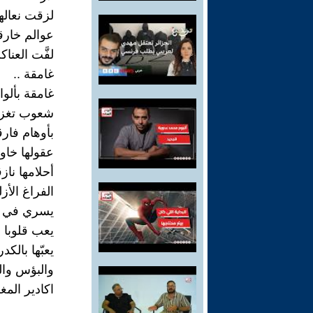
لزقت نعاله
عوالم خارق
لفَّت العنا
غامقة ..
غامقة بألوا
شعوب تغزل
بأوهام فارق
عقولها خاو
أحلامها نازق
الفراغ الأز
يسري في ا
يعب قلوبا خ
يعبّها بالكدر
والبؤس والش
اكادير الم