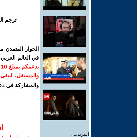
ترجم ال
الحوار المتمدن م
في العالم العربي
ب
والمستقل، ليبقى ص
والمشاركة في دع
ا‫
المزيد.....