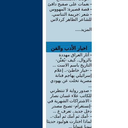
-
نغمات على صفيح دافئ
-
قصة قصيرة: المهووس
-
شعر :جريمة التناسي.
للشاعر الطاهر كردلاس
المزيد.....
اخبار الأدب والفن
-
آثار العراق مهددة
بالزوال.. كيف -يُقنَّن-
التاريخ باسم الاست ...
-
-خيار خاطئ-.. إعلام
إسرائيلي يهاجم فنانة
مصرية تخلت عن يهودي
...
-
صدور رواية لا تنتظرني
للكاتب علاء غسان نصار
-
الاشتراكات الشهرية في
-إنستغرام- تصبح مصدر
دخل جديد.. تعرف ع ...
-
-أمك ثم أمك ثم أمك-..
لماذا اختارت هوليود حديثا
نبويا عنوانا ...