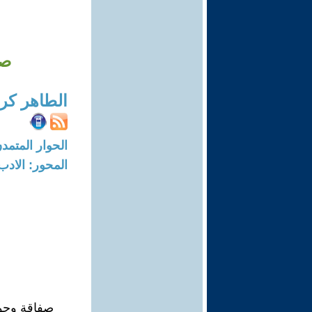
صف
الطاهر كر
الحوار المتمدن-العدد: 8184 - 24
المحور: الادب
صفاقة وجود