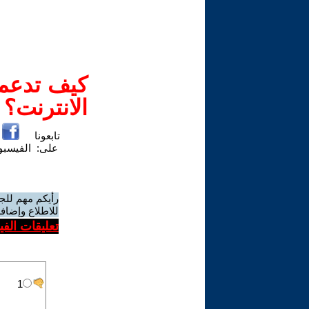
كيف تدعم-
الانترنت؟
تابعونا
على:
الفيسب
رأيكم مهم للج
للاطلاع وإضافة
تعليقات الف