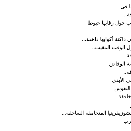
ا في
ة..
كب حول رقابها خيوطا
ن داكنة أكوابها داهقة...
 الوقت المقيت..
ة..
ية الوفاض
ة..
لي الأبدي
لنفوس
افقة..
وزيفرينيا المتحامقة الساحقة...
غرب