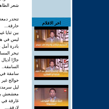
شعر الطاه
تتحدر دمعة
اخر الافلام
حارقة...
بين ثنايا غي
ليس في هذه
بادرة أمل ب
تبخر المسا
جارَّا أذيال 
السامقة..
سامقة في 
خوالج غير و
ليل سرمدي
معشعش ببو
غارقة في أ
لازقة....