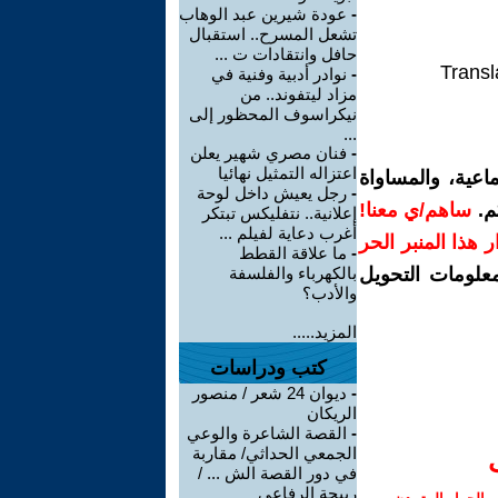
-
عودة شيرين عبد الوهاب
تشعل المسرح.. استقبال
حافل وانتقادات ت ...
Transl
-
نوادر أدبية وفنية في
مزاد ليتفوند.. من
نيكراسوف المحظور إلى
...
-
فنان مصري شهير يعلن
اعتزاله التمثيل نهائيا
اعية، والمساواة
-
رجل يعيش داخل لوحة
م.
ساهم/ي معنا!
إعلانية.. نتفليكس تبتكر
أغرب دعاية لفيلم ...
رار هذا المنبر الحر
-
ما علاقة القطط
معلومات التحويل
بالكهرباء والفلسفة
والأدب؟
المزيد.....
كتب ودراسات
-
ديوان 24 شعر / منصور
الريكان
-
القصة الشاعرة والوعي
الجمعي الحداثي/ مقاربة
في دور القصة الش ... /
ربيحة الرفاعي