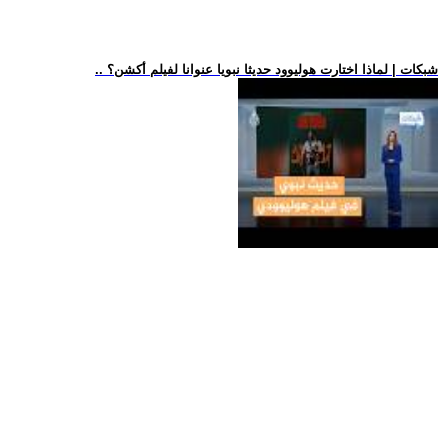
.. شبكات | لماذا اختارت هوليوود حديثا نبويا عنوانا لفيلم أكشن؟