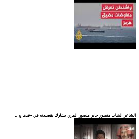
.. الشاعر الشاب منصور جابر منصور المري يشارك بقصيدته في «قدها ج