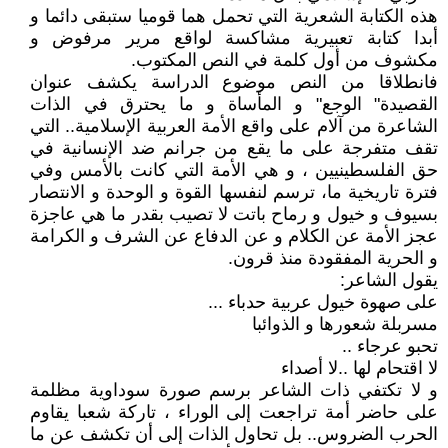
هذه الكتابة الشعرية التي تحمل هما قوميا ستبقى دائما و
أبدا كتابة تعبيرية مشاكسة لواقع مرير مرفوض و
مكشوف من أول كلمة في النص المكتوب.
فانطلاقا من النص موضوع الدراسة يكشف عنوان
القصيدة" الوجع" و المأساة و ما يحترق في الذات
الشاعرة من آلام على واقع الأمة العربية الإسلامية.. التي
تقف متفرجة على ما يقع من جرانم ضد الإنسانية في
حق الفلسطينيين ، و هي الأمة التي كانت بالأمس وفي
فترة تاريخية ما، ترسم لنفسها القوة و الوحدة و الانتصار
بسيوف و خيول و رماح باتت لا تصيب بقدر ما هي عاجزة
عجز الأمة عن الكلام و عن الدفاع عن الشرف و الكرامة
و الحرية المفقودة منذ قرون.
يقول الشاعر:
على صهوة خيول عربية حدباء ...
مسربلة شعورها و الذوائبا
تحبو عرجاء ..
لا اقتحام لها ..لا أصداء
و لا تكتفي ذات الشاعر برسم صورة سوداوية مظلمة
على حاضر أمة تراجعت إلى الوراء ، تاركة شعبا يقاوم
الحرب الضروس.. بل تحاول الذات إلى أن تكشف عن ما