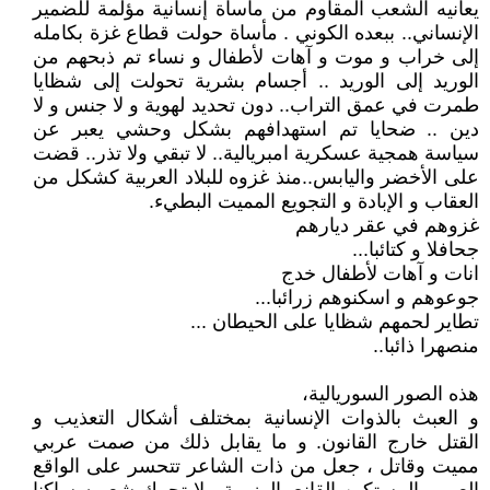
يعانيه الشعب المقاوم من مأساة إنسانية مؤلمة للضمير
الإنساني.. ببعده الكوني . مأساة حولت قطاع غزة بكامله
إلى خراب و موت و آهات لأطفال و نساء تم ذبحهم من
الوريد إلى الوريد .. أجسام بشرية تحولت إلى شظايا
طمرت في عمق التراب.. دون تحديد لهوية و لا جنس و لا
دين .. ضحايا تم استهدافهم بشكل وحشي يعبر عن
سياسة همجية عسكرية امبريالية.. لا تبقي ولا تذر.. قضت
على الأخضر واليابس..منذ غزوه للبلاد العربية كشكل من
العقاب و الإبادة و التجويع المميت البطيء.
غزوهم في عقر ديارهم
جحافلا و كتائبا...
انات و آهات لأطفال خدج
جوعوهم و اسكنوهم زرائبا...
تطاير لحمهم شظايا على الحيطان ...
منصهرا ذائبا..
هذه الصور السوريالية،
و العبث بالذوات الإنسانية بمختلف أشكال التعذيب و
القتل خارج القانون. و ما يقابل ذلك من صمت عربي
مميت وقاتل ، جعل من ذات الشاعر تتحسر على الواقع