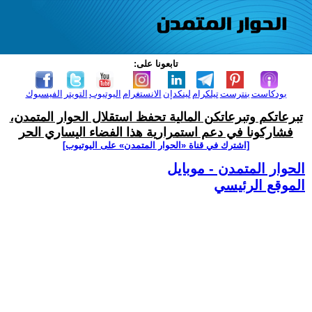
تابعونا على:
بودكاست
بنترست
تيلكرام
لينكدإن
الانستغرام
اليوتيوب
التويتر
الفيسبوك
تبرعاتكم وتبرعاتكن المالية تحفظ استقلال الحوار المتمدن،
فشاركونا في دعم استمرارية هذا الفضاء اليساري الحر
[اشترك في قناة ‫«الحوار المتمدن» على اليوتيوب]
الحوار المتمدن - موبايل
الموقع الرئيسي