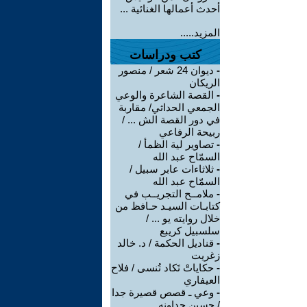
أحدث أعمالها الغنائية ...
المزيد.....
كتب ودراسات
-
ديوان 24 شعر / منصور
الريكان
-
القصة الشاعرة والوعي
الجمعي الحداثي/ مقاربة
في دور القصة الش ... /
ربيحة الرفاعي
-
تصاوير لية الظمأ /
السمّاح عبد الله
-
ثلاثاءات عابر سبيل /
السمّاح عبد الله
-
ملامــح التجريــب في
كتابـات السيـد حـافظ من
خلال روايته يو ... /
سلسبيل كريبع
-
قناديل الحكمة / د. خالد
زغريت
-
حكاياتْ تَكاد تُنسى / فلاح
العيفاري
-
وعي ـ قصص قصيرة جدا
/ حسين جداونه