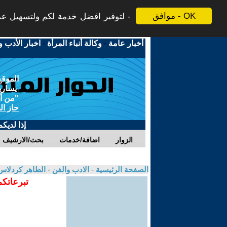
موافق - OK
لتوفير افضل خدمة لكم ولتسهيل عملي
أخبار عامة
-
وكالة أنباء المرأة
-
اخبار الأدب و
الموقع
يسارية
"من أج
حاز ال
إذا لديك
الزوار
اضافة/خدمات
بحث/الارشيف
الصفحة الرئيسية
-
الادب والفن
-
الطاهر كردلا
تبرعاتكم