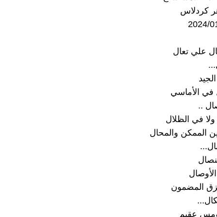
ر كردلاس
ال علي تعال
..
لجيد
ل في الأماسي
ال ..
ولا في الظلال
ين الممكن والمحال
ال...
نصال
الأوصال
مزق المضمون
ل...
ومس عقيم