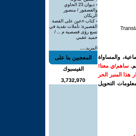
-
ديوان 23 الحاوي
والعصفور / منصور
الريكان
-
كتاب «عين على القصة
القصيرة: تأملات نقدية في
Transl
تسع رؤى قصصية م ... /
حميد عقبي
المزيد.....
اعية، والمساواة
المعجبين بنا على
م.
ساهم/ي معنا!
الفيسبوك
رار هذا المنبر الحر
3,732,970
معلومات التحويل