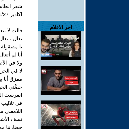
شعر الطاه
اكادير 2024/01/27
اخر الافلام
قالت لا تتع
تعال ، تعال.
يا مصقولة ا
أنا لم أتعا
ولا في الآص
لا في الحر 
ممزق أنا ب
خضَّني الخب
انغرست ال
في تلاليب 
اللامعنى 
نسف الأشكا
حضارتنا م