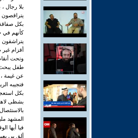
بلا رجال ، ب
يتراقصون 
بكل صفاقة 
كأنهم في 
يتراشقون با
أقزام غير ط
وتحت أنقا
طفل يبحث 
عن غيمة ، 
فتجيبه الري
بكل استعجا
بشظى لاه
بالاستئصال.
المشهد ملي
فيا أيها ال
ألق بي بعيد