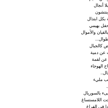
لا أنجال
ينتشون
بكل ابتذال
حفل بهيمي
لقيان والأموال
وال...
ض كالجبال
عن دمية
عن لقمة
اح الهوجاء
ل..
ب مليء
ىء بالسوريال
وقت اللامستساغ
ا في الفراغ