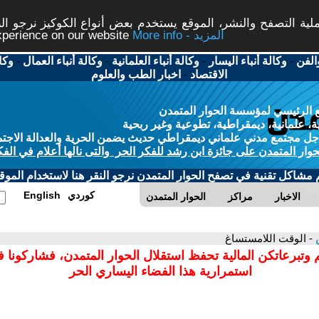
ة التصفح والنشر، الموقع يستخدم بعض أنواع الكوكيز نرجو النق
More info - المزيد
experience on our website
الفن
-
وكالة أنباء اليسار
-
وكالة أنباء العلمانية
-
وكالة أنباء العمال
-
وكا
الاقتصاد
-
اخبار الطب والعلوم
 الرئيسي لمؤسسة الحوار المتمدن
، علمانية، ديمقراطية، تطوعية وغير ربحية
ل مجتمع مدني علماني ديمقراطي حديث يضمن الحرية والعدالة الاجتم
حوار المتمدن على جائزة ابن رشد للفكر الحر والتى نالها أعلام في الفك
م مشاكل تقنية في تصفح الحوار المتمدن نرجو النقر هنا لاستخدام الموقع
كوردي
English
الاخبار
مراكز
الحوار المتمدن
س
- الوقت اللامستساغ
 وتبرعاتكن المالية تحفظ استقلال الحوار المتمدن، فشاركونا 
استمرارية هذا الفضاء اليساري الحر