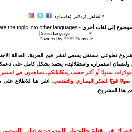
#الطاهر_كردلاس (هاشتاغ)
موضوع إلى لغات أخرى -
ate the topic into other languages
Powered by
Translate
شروع تطوعي مستقل يسعى لنشر قيم الحرية، العدالة الاجتم
. ولضمان استمراره واستقلاليته، يعتمد بشكل كامل على دعمك
دعمكم بمبلغ 10 دولارات سنويًا أو أكثر حسب إمكانياتكم، تساهمون في استم
وتًا قويًا للفكر اليساري والتقدمي
،
انقر هنا للاطلاع على 
م هذا المشروع
.
شترك في قناة «الحوار المتمدن» على اليوتيوب