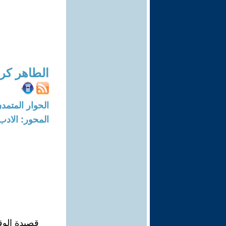
الطاهر كر
الحوار المتمدن-العدد: 7869 - 24
المحور: الادب
قصيدة الوق