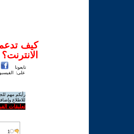
كيف تدعم-
الانترنت؟
تابعونا
على:
الفيسب
رأيكم مهم للج
للاطلاع وإضافة
تعليقات الف