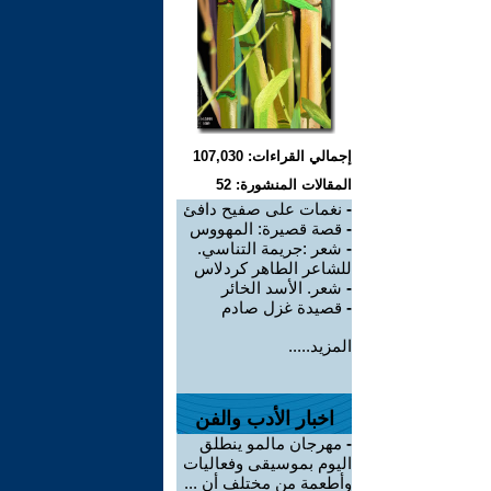
إجمالي القراءات: 107,030
المقالات المنشورة: 52
-
نغمات على صفيح دافئ
-
قصة قصيرة: المهووس
-
شعر :جريمة التناسي.
للشاعر الطاهر كردلاس
-
شعر. الأسد الخائر
-
قصيدة غزل صادم
المزيد.....
اخبار الأدب والفن
-
مهرجان مالمو ينطلق
اليوم بموسيقى وفعاليات
وأطعمة من مختلف أن ...