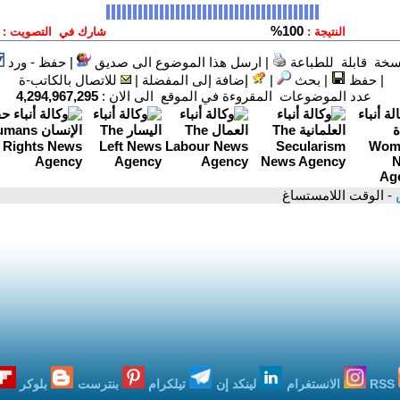
سخة قابلة للطباعة
|
ارسل هذا الموضوع الى صديق
|
حفظ - ورد
|
حفظ
|
بحث
|
إضافة إلى المفضلة
|
للاتصال بالكاتب-ة
عدد الموضوعات المقروءة في الموقع الى الان :
4,294,967,295
س
- الوقت اللامستساغ
RSS
الانستغرام
لينكد إن
تيلكرام
بنترست
بلوكر