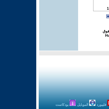
فليبورد
الموبايل
بودكاست