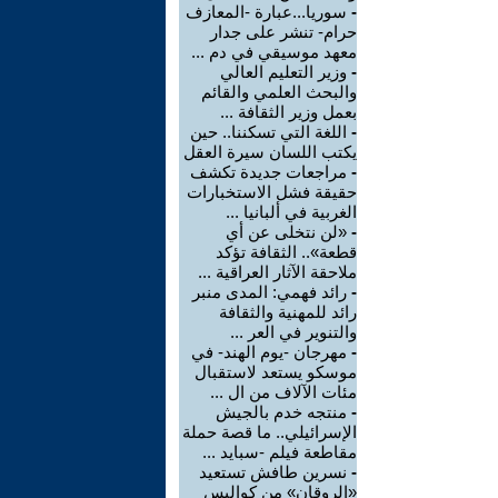
-
سوريا...عبارة -المعازف
حرام- تنشر على جدار
معهد موسيقي في دم ...
-
وزير التعليم العالي
والبحث العلمي والقائم
بعمل وزير الثقافة ...
-
اللغة التي تسكننا.. حين
يكتب اللسان سيرة العقل
-
مراجعات جديدة تكشف
حقيقة فشل الاستخبارات
الغربية في ألبانيا ...
-
«لن نتخلى عن أي
قطعة».. الثقافة تؤكد
ملاحقة الآثار العراقية ...
-
رائد فهمي: المدى منبر
رائد للمهنية والثقافة
والتنوير في العر ...
-
مهرجان -يوم الهند- في
موسكو يستعد لاستقبال
مئات الآلاف من ال ...
-
منتجه خدم بالجيش
الإسرائيلي.. ما قصة حملة
مقاطعة فيلم -سبايد ...
-
نسرين طافش تستعيد
«الروقان» من كواليس