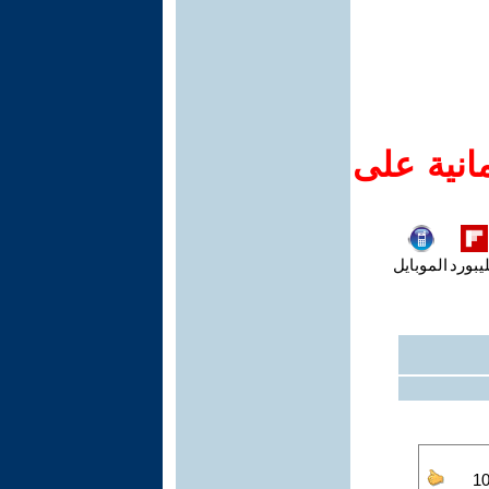
انية على
يبورد
الموبايل