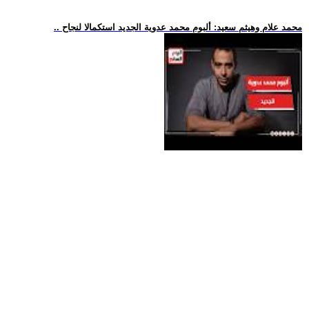
.. محمد علام وهيثم سعيد: ألبوم محمد عدوية الجديد استكمالا لنجاح