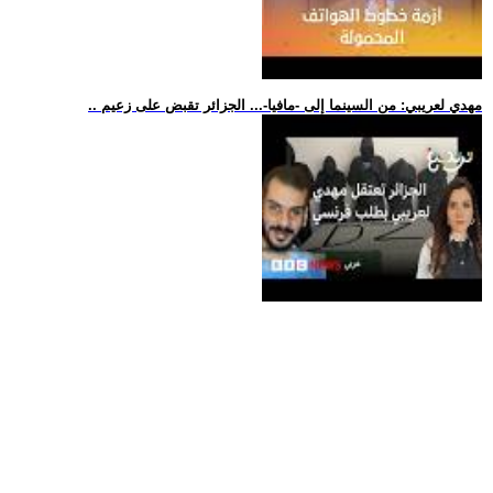
.. مهدي لعريبي: من السينما إلى -مافيا-... الجزائر تقبض على زعيم