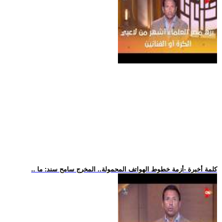
.. كلمة أخيرة -أزمة خطوط الهواتف المحمولة.. المخرج سامح سند: ما