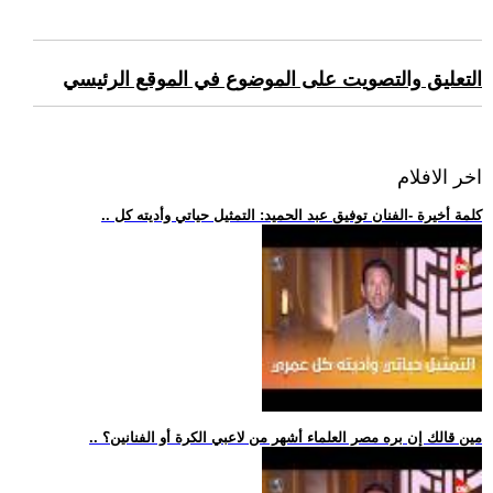
التعليق والتصويت على الموضوع في الموقع الرئيسي
اخر الافلام
.. كلمة أخيرة -الفنان توفيق عبد الحميد: التمثيل حياتي وأديته كل
.. مين قالك إن بره مصر العلماء أشهر من لاعبي الكرة أو الفنانين؟