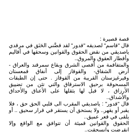
قصة قصيرة :
قال "قاسم" لصديقه "قدور" لقد قضَّني الحَنَق في مرقدي
ياصديقي من نقض الحقوق والقوانين وسحقها في أقاليم
وأقطار العقوق والمروق..
والمتفاقمة من أقصى الشرق وبقاع سمرقند والعراق -
أرض الشقاق- والقوقاز إلى أنفاق قمعستان
وقيرغيزستان القريبة من القوقاز . حتى إن الطبقات
المسحوقة برحيق الاسترقاق والتي تئن من تضييق
الأرزاق ، لا قبل لها بثقلها على الأعناق والأحداق
والأشداق..
قال "قدور" : ياصديقي المقرب الى قلبي الحق حق ، فلا
يقبر أو يقهر.. ولا يستحق أن يستقر في قرار سحيق .. أو
يلقى في قعر عميق..
الحقوق والقوانين قميئة أن تتوافق مع الواقع وإلا
انقرضت وانسحقت..