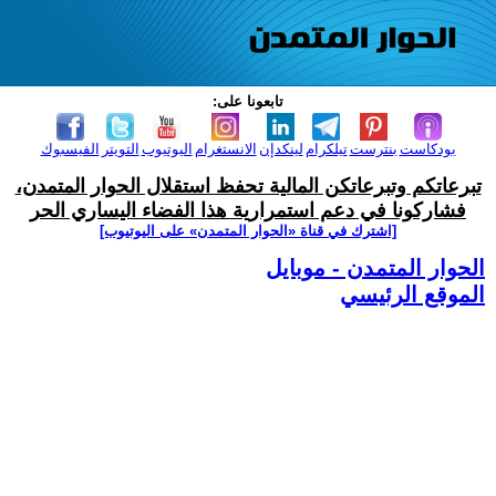
تابعونا على:
بودكاست
بنترست
تيلكرام
لينكدإن
الانستغرام
اليوتيوب
التويتر
الفيسبوك
تبرعاتكم وتبرعاتكن المالية تحفظ استقلال الحوار المتمدن،
فشاركونا في دعم استمرارية هذا الفضاء اليساري الحر
[اشترك في قناة ‫«الحوار المتمدن» على اليوتيوب]
الحوار المتمدن - موبايل
الموقع الرئيسي