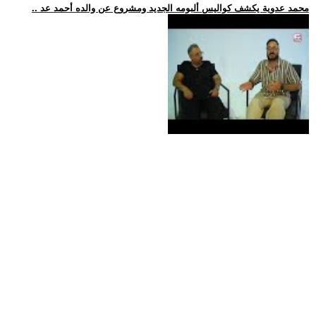
.. محمد عدوية يكشف كواليس ألبومه الجديد ومشروع عن والده أحمد عد