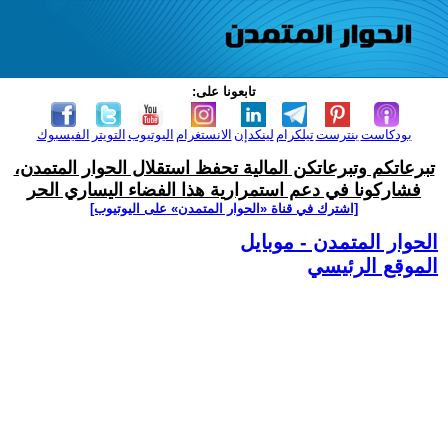
تابعونا على:
بودكاست
بنترست
تيلكرام
لينكدإن
الانستغرام
اليوتيوب
التويتر
الفيسبوك
تبرعاتكم وتبرعاتكن المالية تحفظ استقلال الحوار المتمدن،
فشاركونا في دعم استمرارية هذا الفضاء اليساري الحر
[اشترك في قناة ‫«الحوار المتمدن» على اليوتيوب]
الحوار المتمدن - موبايل
الموقع الرئيسي