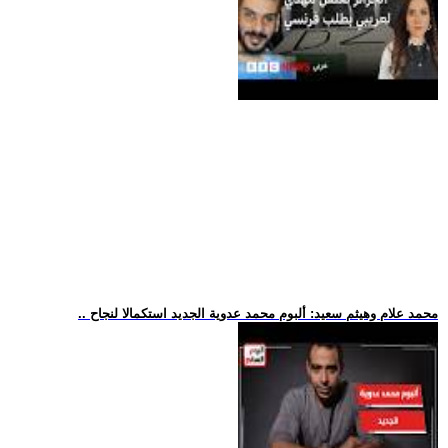
.. محمد علام وهيثم سعيد: ألبوم محمد عدوية الجديد استكمالا لنجاح