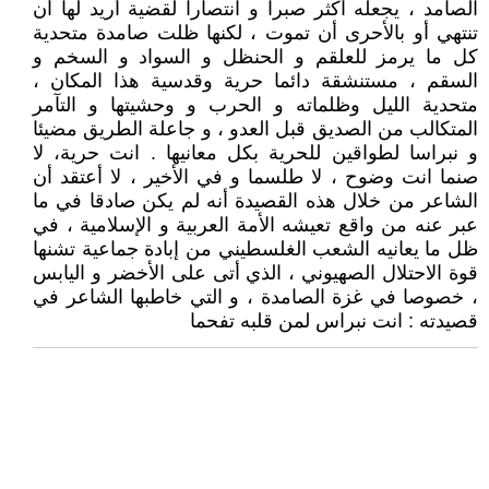
الصامد ، يجعله أكثر صبرا و انتصارا لقضية أريد لها أن
تنتهي أو بالأحرى أن تموت ، لكنها ظلت صامدة متحدية
كل ما يرمز للعلقم و الحنظل و السواد و السخم و
السقم ، مستنشقة دائما حرية وقدسية هذا المكان ،
متحدية الليل وظلماته و الحرب و وحشيتها و التآمر
المتكالب من الصديق قبل العدو ، و جاعلة الطريق مضيئا
و نبراسا لطواقين للحرية بكل معانيها . انت حرية، لا
صنما انت وضوح ، لا طلسما و في الأخير ، لا أعتقد أن
الشاعر من خلال هذه القصيدة أنه لم يكن صادقا في ما
عبر عنه من واقع تعيشه الأمة العربية و الإسلامية ، في
ظل ما يعانيه الشعب الغلسطيني من إبادة جماعية تشنها
قوة الاحتلال الصهيوني ، الذي أتى على الأخضر و اليابس
، خصوصا في غزة الصامدة ، و التي خاطبها الشاعر في
قصيدته : انت نبراس لمن قلبه تفحما