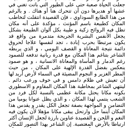
جعلت الحياة صعبة حتى على الطيور التي باتت تغني في
عشها أو هديرها دون أن تتحرك هنا أو هناك . و بالرغم
من هذا الطابع السوداوي ، فإن القصيدة انتقلت لتخاطب
المكان كطبيعة باسم المؤنث ، مؤكدة على أنه مكان
تظل فيه الروائح زكية و طيبة بكل ألوان الطبيعة بشكل
يجعل الأنفس البشرية الجريحة متدمرة من واقع قد
يكون مرتبطا بحرب إبادة ، تجد لنفسها علاجا لحروق
دائمة نتيجة المعاناة و القصف اليومي ، و الذي يربطه
الشاعر بتناغم هذا المكان مع قدرة ربانية تدفعه للصمود
رغم الدمار و المأساة والمعاناة الانسانية ، و هو صمود
ينعكس بفضل القدرة الإلهية على المكان ، من حيث
المطر الغزير و النجوم المضيئة في السماء لأرض أريد لها
أن تعيش في ظلام دامس و في خوف ورعب دائم .
لينتهي الشاعر بمخاطبة هذا المكان المقاوم و الاسطوري
بكونه مكانا يحتل مكانة عظمى بالنسبة لكل فرد من
الشعب ينتمي لهذا المكان ، و الذي يظل عنوانا يوميا من
التضامن و المواجهة بصفة تجعل الكل يقدر و يقدس هذا
المكان أينما حل وارتحل يبقى مكانا مؤهلا لأن يكون فيه
النغم و اللحن و القصيدة عناوين بارزة لجعل الإنسان أكثر
ارتباطا بالأرض المغتصبة. إن الشاعر بهذا التصور للمكان