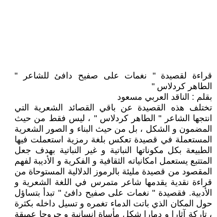
قراءة لقصيدة " نغمات على صفيح دافئ للشاعر "
الطاهر كردلاس "
بقلم : الناقد العربي مسعود
تختلف هذه القصيدة عن باقي القصائد الشعرية التي
انتجها الشاعر " الطاهر كردلاس " ، ليس فقط من حيث
المضمون و الشكل ، بل من حيث البناء و الصور الشعرية
المستعملة في قصيدة تعكس بلغة رمزية استعملت فيها
الطبيعة بكل مكوناتها النباتية و غير النباتية بهدف جعل
المتتبع يستعمل امكانياته الثقافية و الفكرية و الأديبة لفهم
المقصود من قصيدة مليئة بالرموز الدلالية المستوحاة من
قراءة نقدية يقدمها شاعر متمرس في اللغة الشعرية و
الأدبية. فقصيدة " نغمات على صفيح دافئ " تبدأ بتساؤل
حول المكان الذي باتت الدماء تغمره و تسيل داخله بكثرة
، تاركة آثارا و دمارا شكل مأساة إنسانية و جروحا عميقة