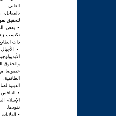
العلني.
بالمقابل،
لتحقيق نفوذ
▪︎ بعض الح
تكتسب زخم
ذات الطابع
▪︎ الأجيال
الأيديولوج
والحقوق الم
خصوصا مع ظ
الطائفية،
الدينية لصا
▪︎ التنافس
الإسلام ال
نفوذها.
▪︎ الولايات