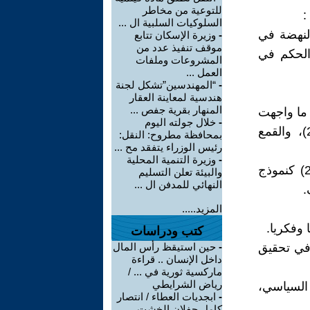
للتوعية من مخاطر
السلوكيات السلبية ال ...
لنهضة في
-
وزيرة الإسكان تتابع
موقف تنفيذ عدد من
الحكم في
المشروعات وملفات
العمل ...
-
“المهندسين”تشكل لجنة
هندسية لمعاينة العقار
المنهار بقرية جفص ...
 ما واجهت
-
خلال جولته اليوم
هذه الحركات تحديات كبيرة، مثل الإطاحة بالإخوان في مصر (2013)، والقمع
بمحافظة مطروح: النقل:
رئيس الوزراء يتفقد مح ...
-
وزيرة التنمية المحلية
تزامنا بعد ذلك ظهور التطرف العنيف، حيث ظهر تنظيم "داعش" (2014) كنموذج
والبيئة تعلن التسليم
النهائي للمدفن ال ...
.
المزيد.....
كتب ودراسات
في تحقيق
-
حين استيقظ رأس المال
داخل الإنسان .. قراءة
ماركسية ثورية في ... /
رياض الشرايطي
 السياسي،
-
ابجديات العطاء / انتصار
كامل جفلان الخشت