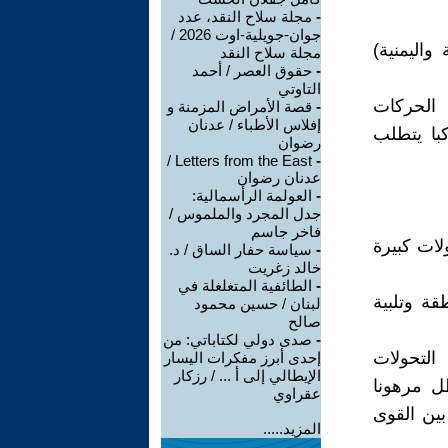
-
مجلة سلاح النقد، عدد
جوان-جويلية-اوت 2026 /
واليمنية)
مجلة سلاح النقد
-
حقوق العصر / أحمد
التاوتي
الحركات
-
قصة الأمراض المزمنة و
إفلاس الأطباء / عدنان
با يتطلب
رضوان
Letters from the East /
-
عدنان رضوان
-
العولمة الرأسمالية:
جدل المجرد والملموس /
فاخر جاسم
لات كبيرة
-
سياسة حفار الساق / د.
خالد زغريت
-
الطائفية المتغلغلة في
قة وتلبية
لبنان / حسين محمود
صالح
-
صدى دولي لكتاباتي: من
التحولات
إحدى أبرز مفكرات اليسار
الإيطالي إلى أ ... / رزكار
ظل مرهونا
عقراوي
بين القوى
المزيد.....