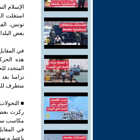
الإسلام السياسي بعد ا
استغلت ال
تونس، الف
بعض البلدا
في المقابل
المتجدد لل
متطرف للسل
■ التحولات الحديثة (ما بعد 2020
ركزت بعض 
مكاسب سيا
في المقابل
باعتباره تهد