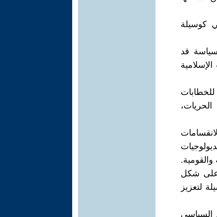
ي كوسيلة
سياسة قد
لإسلامية
للخطابات
 الحريات،
انقسامات
يولوجيات
والقومية.
 على شكل
لة لتعزيز
م السياسي