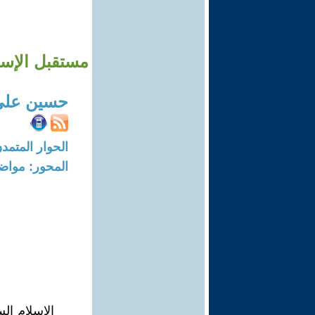
مستقبل الإسل
حسين علي
الحوار المتمدن-العدد: 8169 - 24
المحور: مواض
الإسلام ال