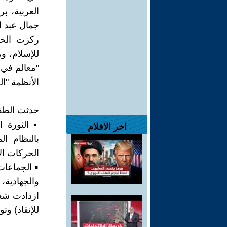
العربية، ب
جمال عبد ا
ركزت الحرك
للإسلام، و
"معالم في 
الأنظمة "الج
حدثت الطفرة
اخر الافلام
بالنظام ا
الحركات الإ
▪︎ الجماعات
والجهادية،
ازدادت شعب
للإنقاذ) وت