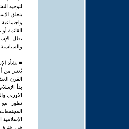
لتوجيه الن
يتعلق الإس
واجتماعية 
القائمة أو 
يظل الإسلا
والسياسية،
■ نشأة الإ
يُعتبر من 
القرن العش
بدأ الإسلا
الاوربي واله
المجتمعات،
الإسلامية ا
في فترة ال