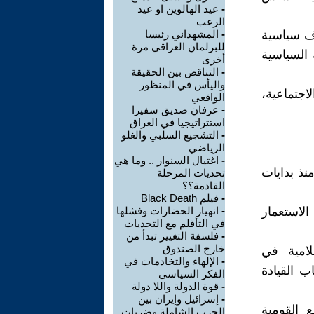
-
عيد الهالوين او عيد
الرعب
اف سياسية
-
المشهداني رئيسا
للبرلمان العراقي مرة
 السياسية
أخرى
-
التناقض بين الحقيقة
واليأس في المنظور
اجتماعية،
الواقعي
-
عرفان صديق سفيرا
استتراتيجيا في العراق
-
التشجيع السلبي والغلو
الرياضي
-
اغتيال السنوار .. وما هي
نذ بدايات
تحديات المرحلة
القادمة؟؟
-
فيلم Black Death
الاستعمار
-
انهيار الحضارات وفشلها
في التأقلم مع التحديات
-
فلسفة التغيير تبدأ من
خارج الصندوق
جع القيم الإسلامية في
-
الإلهاء والتخادمات في
ب القيادة
الفكر السياسي
-
قوة الدولة واللا دولة
-
إسرائيل وإيران بين
 القومية
الحرب الشاملة وضربات