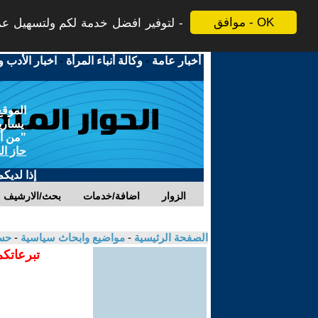
موافق - OK
لتوفير افضل خدمة لكم ولتسهيل عملي
أخبار عامة
-
وكالة أنباء المرأة
-
اخبار الأدب و
الموقع
يسارية
"من أج
حاز ال
إذا لديك
الزوار
اضافة/خدمات
بحث/الارشيف
الصفحة الرئيسية
-
مواضيع وابحاث سياسية
-
حس
تبرعاتكم