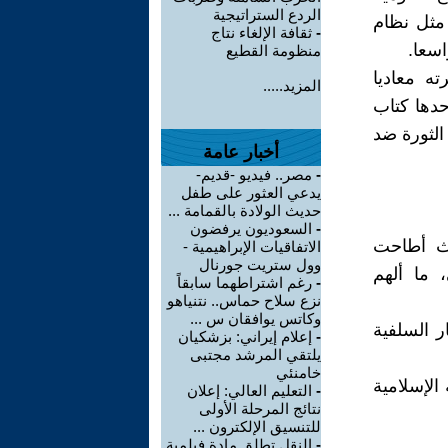
الردع الستراتيجية
 مثل نظام
-
ثقافة الإلغاء نتاج
سعا.
منظومة القطيع
ته معاديا
المزيد.....
حدها كتاب
الثورة ضد
أخبار عامة
-
مصر.. فيديو -قديم-
يدعي العثور على طفل
حديث الولادة بالقمامة ...
-
السعوديون يرفضون
ي، حيث أطاحت
الاتفاقيات الإبراهيمية -
وول ستريت جورنال
 ما ألهم
-
رغم اشتراطهما سابقاً
نزع سلاح حماس.. نتنياهو
وكاتس يوافقان س ...
ر السلفية
-
إعلام إيراني: بزشكيان
يلتقي المرشد مجتبى
خامنئي
الإسلامية
-
التعليم العالي: إعلان
نتائج المرحلة الأولى
للتنسيق الإلكترون ...
-
النقل تطلق مادة فيلمية