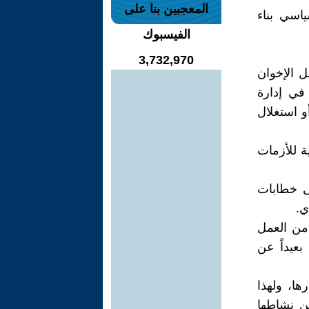
المعجبين بنا على
اسي بناء
الفيسبوك
3,732,970
ل الإخوان
في إدارة
أو استغلال
ة للأزمات
لى خطابات
ي.
 من العمل
بعيداً عن
ها، ولهذا
ن نشاطها