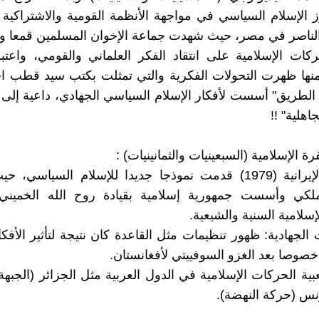
رز الإسلام السياسي في مواجهة الأنظمة القومية والاشتراكية
لناصر في مصر، حيث شهدت جماعة الإخوان المسلمين قمعا وا
ات الإسلامية على انتقاد الفكر العلماني والقومي، واعتبر
منها ظهرت التحولات الفكرية والتي تمثلت بكتب سيد قطب ا
الطريق" أسست لأفكار الإسلام السياسي الجهادي، داعية إلى 
اهلية" !!
 الإسلامية (السبعينيات والثمانينيات) :
▪︎ الثورة الإيرانية (1979) قدمت نموذجا جديدا للإسلام السياس
لملكي وأسست جمهورية إسلامية بقيادة روح الله الخميني،
سلامية السنية والشيعية.
 الجهادية: ظهور تنظيمات مثل القاعدة كان نتيجة لتأثير الأفكا
 خصوصا بعد الغزو السوفييتي لأفغانستان.
ية الحركات الإسلامية في الدول العربية مثل الجزائر (الجبهة 
ونس (حركة النهضة).