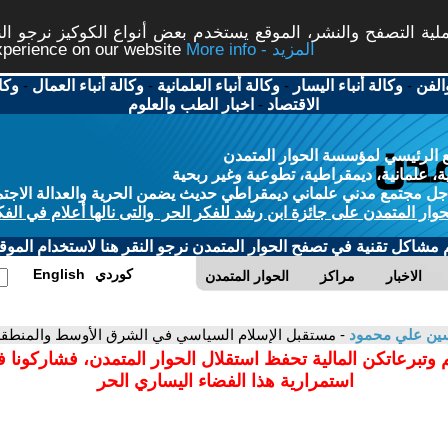
ة التصفح والنشر، الموقع يستخدم بعض أنواع الكوكيز نرجو النق
More info - المزيد
experience on our website
الفن
-
وكالة أنباء اليسار
-
وكالة أنباء العلمانية
-
وكالة أنباء العمال
-
وكا
الاقتصاد
-
اخبار الطب والعلوم
 الرئيسي لمؤسسة الحوار المتمدن
، علمانية، ديمقراطية، تطوعية وغير ربحية
ل مجتمع مدني علماني ديمقراطي حديث يضمن الحرية والعدالة الاجتم
حوار المتمدن على جائزة ابن رشد للفكر الحر والتى نالها أعلام في الفك
م مشاكل تقنية في تصفح الحوار المتمدن نرجو النقر هنا لاستخدام الموقع
كوردي
English
الاخبار
مراكز
الحوار المتمدن
ين علي محمود
- مستقبل الإسلام السياسي في الشرق الأوسط والمنطقة ا
 وتبرعاتكن المالية تحفظ استقلال الحوار المتمدن، فشاركونا 
استمرارية هذا الفضاء اليساري الحر