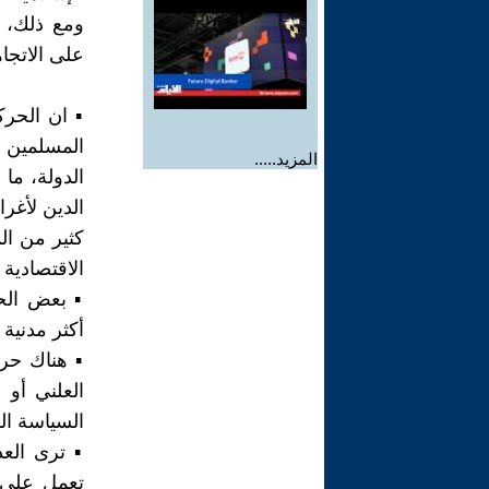
ومع ذلك، 
على الاتجاه
▪︎ ان الحر
المسلمين 
المزيد.....
الدولة، ما 
الدين لأغر
كثير من ال
الاقتصادية 
▪︎ بعض الح
أكثر مدنية 
▪︎ هناك حر
العلني أو 
السياسة ال
▪︎ ترى الع
تعمل على 