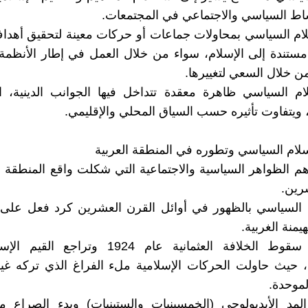
شاط السياسي والاجتماعي في المجتمعات.
لام السياسي بمحاولات جماعات أو حركات معينة لتحقيق أهد
مستندة إلى الإسلام، سواء من خلال العمل في إطار الأنظمة
من خلال السعي لتغييرها.
م السياسي ظاهرة معقدة تتداخل فيها الجوانب الدينية، ال
 ويتفاوت تأثيره حسب السياق المحلي والإقليمي.
سلام السياسي وتطوره في المنطقة العربية
أهم الظواهر السياسية والاجتماعية التي شكلت واقع المنطقة م
رين.
م السياسي بالظهور في أوائل القرن العشرين كرد فعل على 
يمنة الغربية.
تطور مع سقوط الخلافة العثمانية عام 1924 وترا
 حيث حاولت الحركات الإسلامية ملء الفراغ الذي تركه غيا
لموحدة.
مد الأيديولوجي (الخمسينيات والستينيات) وبدء الصراع مع