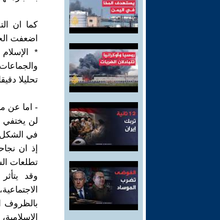
كما ان الت
اضعفت الحرك
* الإسلام
والجماعات
تحليلا دقيق
- اما عن م
لن يختفي ت
في الشكل 
إذ ان نجاح
تطلعات ال
وقد يتأثر
الاجتماعية
بالظروف ال
الإسلامية، 