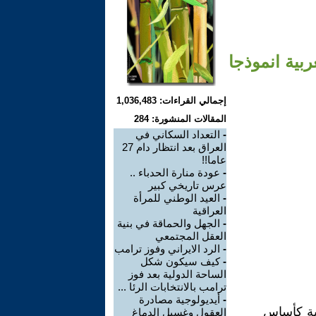
بية انموذجا
إجمالي القراءات: 1,036,483
المقالات المنشورة: 284
-
التعداد السكاني في
العراق بعد انتظار دام 27
عاما!!
-
عودة منارة الحدباء ..
عرس تاريخي كبير
-
العيد الوطني للمرأة
العراقية
-
الجهل والحماقة في بنية
العقل المجتمعي
-
الرد الايراني وفوز ترامب
-
كيف سيكون شكل
الساحة الدولية بعد فوز
ترامب بالانتخابات الرئا ...
-
أيديولوجية مصادرة
مية كأساس
العقول وغسيل الدماغ