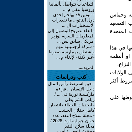
التداعيات تتواصل بألمانيا
وروسيا تنفي م ...
لله وحماس
-
-بوتين قد يهاجم إحدى
دول الناتو-.. ما تقديرات
 التصعيد
الاستخبارات ال ...
-
إلغاء تصريح الوصول إلى
 المتحدة
المعلومات السرية لوزير
أمريكي سابق بس ...
-
شركة أرجنتينية تتهم
ها في هذا
واشنطن بممارسة ضغوط
او أنظمة
-غير لائقة- لإلغاء م ...
لنزاع.
المزيد.....
 الولايات
كتب ودراسات
شروط أكثر
-
حين استيقظ رأس المال
داخل الإنسان .. قراءة
ماركسية ثورية في ... /
وطها على
رياض الشرايطي
-
ابجديات العطاء / انتصار
كامل جفلان الخشت
-
مجلة سلاح النقد، عدد
جوان-جويلية-اوت 2026 /
مجلة سلاح النقد
-
حقوق العصر / أحمد