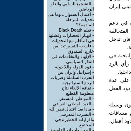
-
التشجيع السلبي والغلو
بنى إيران
الرياضي
-
اغتيال السنوار .. وما هي
تحديات المرحلة
ن في دعم
القادمة؟؟
-
فيلم Black Death
لمتحالفة
-
انهيار الحضارات وفشلها
 فإن تدخل
في التأقلم مع التحديات
-
فلسفة التغيير تبدأ من
.
خارج الصندوق
تيجية في
-
الإلهاء والتخادمات في
الفكر السياسي
رأي بالرد
-
قوة الدولة واللا دولة
خليا.
-
إسرائيل وإيران بين
الحرب الشاملة وضربات
 على عدة
الردع الستراتيجية
دود الفعل
-
ثقافة الإلغاء نتاج
منظومة القطيع
-
المواطن المستقر
-
العيد الوطني العراقي
ون وسيلة
-
ماذا بعد اغتيال نصر الله
ن مسافات
-
التسرب المدرسي
وإفرازاته الخطيرة في
ود أفعال،
المجتمع
-
البيجر واحداثه الغامضة