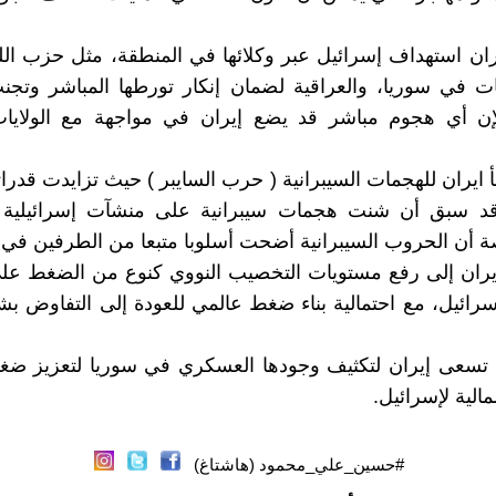
ران استهداف إسرائيل عبر وكلائها في المنطقة، مثل حزب ا
 في سوريا، والعراقية لضمان إنكار تورطها المباشر وتجنب
إن أي هجوم مباشر قد يضع إيران في مواجهة مع الولايات
أ ايران للهجمات السيبرانية ( حرب السايبر ) حيث تزايدت قدرات
قد سبق أن شنت هجمات سيبرانية على منشآت إسرائيلية 
ة أن الحروب السيبرانية أضحت أسلوبا متبعا من الطرفين في ا
 ايران إلى رفع مستويات التخصيب النووي كنوع من الضغط على
سرائيل، مع احتمالية بناء ضغط عالمي للعودة إلى التفاوض ب
ن تسعى إيران لتكثيف وجودها العسكري في سوريا لتعزيز ضغ
الية لإسرائيل.
#حسين_علي_محمود (هاشتاغ)