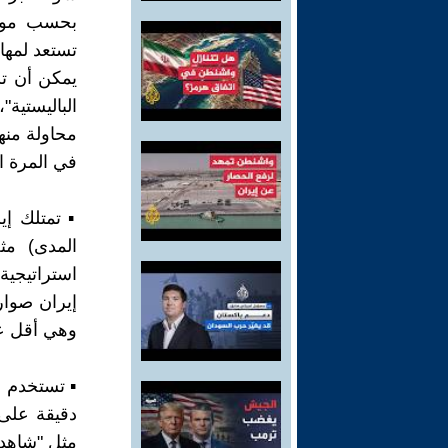
بحسب موقع
تستعد لمهاج
يمكن أن تس
الباليستية
محاولة منه
في المرة ا
▪︎ تمتلك إ
المدى) م
استراتيجية
إيران صوار
وهي أقل عر
▪︎ تستخدم 
دقيقة على
مثل "شاهد"