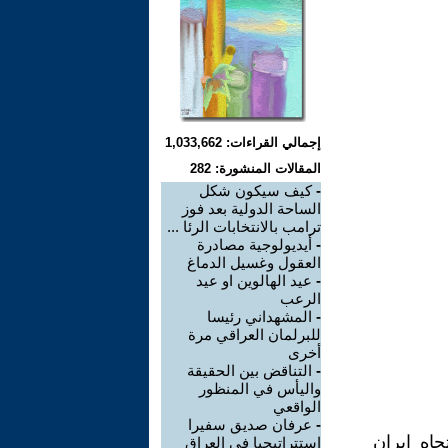
إجمالي القراءات: 1,033,662
المقالات المنشورة: 282
-
كيف سيكون شكل
الساحة الدولية بعد فوز
ترامب بالانتخابات الرئا ...
-
أيديولوجية مصادرة
العقول وغسيل الدماغ
-
عيد الهالوين او عيد
الرعب
-
المشهداني رئيسا
للبرلمان العراقي مرة
أخرى
-
التناقض بين الحقيقة
واليأس في المنظور
الواقعي
-
عرفان صديق سفيرا
أميركية تجاه إيران
استتراتيجيا في العراق