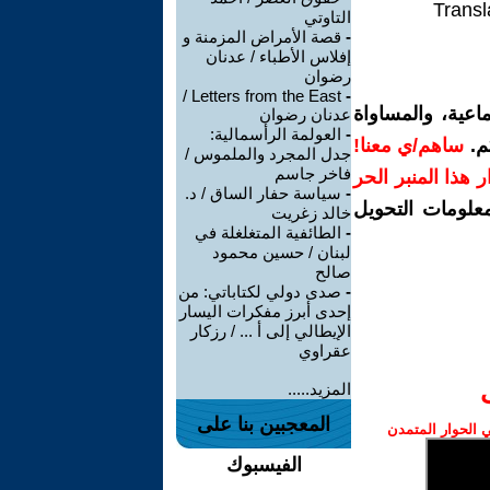
Transl
التاوتي
-
قصة الأمراض المزمنة و
إفلاس الأطباء / عدنان
رضوان
Letters from the East /
-
اعية، والمساواة
عدنان رضوان
-
العولمة الرأسمالية:
م.
ساهم/ي معنا!
جدل المجرد والملموس /
فاخر جاسم
رار هذا المنبر الحر
-
سياسة حفار الساق / د.
معلومات التحويل
خالد زغريت
-
الطائفية المتغلغلة في
لبنان / حسين محمود
صالح
-
صدى دولي لكتاباتي: من
إحدى أبرز مفكرات اليسار
الإيطالي إلى أ ... / رزكار
عقراوي
المزيد.....
المعجبين بنا على
الحوار المتمدن
الفيسبوك