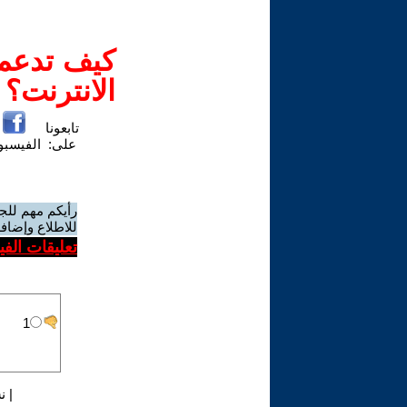
كيف تدعم-
الانترنت؟
تابعونا
على:
الفيسب
رأيكم مهم للج
للاطلاع وإضافة
تعليقات الف
|
ن