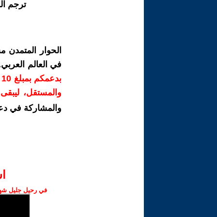
ترجم ال
الحوار المتمدن م
في العالم العربي
ب
والمستقل، ليبقى ص
والمشاركة في دع
ا‫
في رحيل جليل شهبا