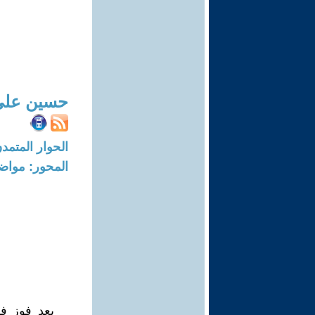
حسين علي
الحوار المتمدن-العدد: 8155 - 24
المحور: مواض