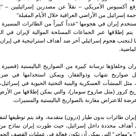
 أكسيوس الأمريكي – نقلاً عن مصدرين إسرائيليين – "
مة إسرائيل من الأراضي العراقية خلال الأيام المقبلة"
تخدم إيران في هجومها "عدداً كبيراً من الطائرات المسيرة 
"، يتم إطلاقها عبر الجماعات المسلحة الموالية لإيران في ا
ا لـتجنب هجوم إسرائيلي آخر ضد أهداف استراتيجية في إيرا
لماضية.
يران وحلفاؤها ترسانة كبيرة من الصواريخ الباليستية (قصير
ثل صواريخ شهاب وذوالفقار، ويمكن استخدامها في ضر
، مثل المنشآت العسكرية والبنية التحتية الحيوية في إسرائيل
يخ كروز (مثل صاروخ سومار)، والتي يمكن إطلاقها من الأرض 
ضة للاعتراض مقارنة بالصواريخ الباليستية والمسيرات.
إيران طائرات بدون طيار (درون) متقدمة، وقد يتم توظيفها لتن
 أهداف محددة داخل إسرائيل، حيث طورت إيران نماذج من 
 و"مهاجر" التي يمكن أن تكون فعالة في عمليات القصف الجو