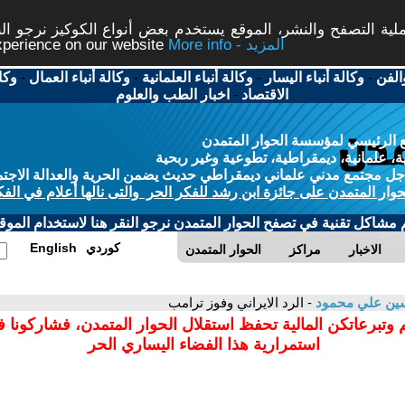
ة التصفح والنشر، الموقع يستخدم بعض أنواع الكوكيز نرجو النق
More info - المزيد
experience on our website
الفن
-
وكالة أنباء اليسار
-
وكالة أنباء العلمانية
-
وكالة أنباء العمال
-
وكا
الاقتصاد
-
اخبار الطب والعلوم
 الرئيسي لمؤسسة الحوار المتمدن
، علمانية، ديمقراطية، تطوعية وغير ربحية
ل مجتمع مدني علماني ديمقراطي حديث يضمن الحرية والعدالة الاجتم
حوار المتمدن على جائزة ابن رشد للفكر الحر والتى نالها أعلام في الفك
م مشاكل تقنية في تصفح الحوار المتمدن نرجو النقر هنا لاستخدام الموقع
كوردي
English
الاخبار
مراكز
الحوار المتمدن
ين علي محمود
- الرد الايراني وفوز ترامب
 وتبرعاتكن المالية تحفظ استقلال الحوار المتمدن، فشاركونا 
استمرارية هذا الفضاء اليساري الحر