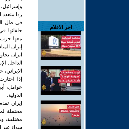
وإسرائيل، 
ردا متعدد ا
في ظل الت
اخر الافلام
حلفائها ف
معها حزب ا
إيران المب
ايران تحا
الداخل الإ
الايراني، 
إذا اختار
عوامل، أبر
الدولية.
إيران تقد
محتملة لم
مختلفة، وم
سواء عبر ا