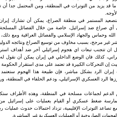
ما قد يزيد من التوترات في المنطقة، ومن المحتمل جدا أن تت
لأوجه.
صعيد المستمر في منطقة الصراع، يمكن أن تشارك إيرا
ي أي صراع ضد إسرائيل، خاصة من خلال الفصائل المسلحة ا
لله وحماس والجهاد الإسلامي والفصائل العراقية ومع ذلك،
اشر غير مرجح، بسبب مخاوف من توسيع الصراع ونتائجه الدولية
ول ان تتجنب تبعات اي هجوم إسرائيلي آخر ضد أهداف استرا
يراني، كذلك فان الوضع الداخلي في إيران يمكن أن نقول له 
حيث إن التحركات الكبيرة قد تعتمد على مدى استقرار الحكومة دا
ت إيران الرد بشكل مباشر، فإن طبيعة هذا الهجوم ستعتمد
زها الرد العسكري الإسرائيلي، ودعم الحلفاء في المنطقة، ور
م الدعم لجماعات مسلحة في المنطقة، وهذه الأطراف ستك
مارسة ضغط عسكري أو القيام بعمليات على إسرائيل م
ع تصاعد التوترات الإقليمية، تزداد احتمالات حدوث عمليات رد
لهجمات الصاروخية أو العمليات العسكرية غير المباشرة.