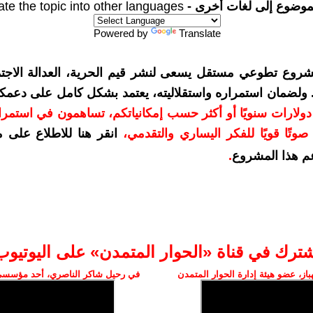
موضوع إلى لغات أخرى -
ate the topic into other languages
Powered by
Translate
شروع تطوعي مستقل يسعى لنشر قيم الحرية، العدالة الاجتم
. ولضمان استمراره واستقلاليته، يعتمد بشكل كامل على دعمك
دعمكم بمبلغ 10 دولارات سنويًا أو أكثر حسب إمكانياتكم، تساهمون في استم
وتًا قويًا للفكر اليساري والتقدمي
،
انقر هنا للاطلاع على 
م هذا المشروع
.
شترك في قناة «الحوار المتمدن» على اليوتيوب
ز، عضو هيئة إدارة الحوار المتمدن
في رحيل شاكر الناصري، أحد مؤسسي 