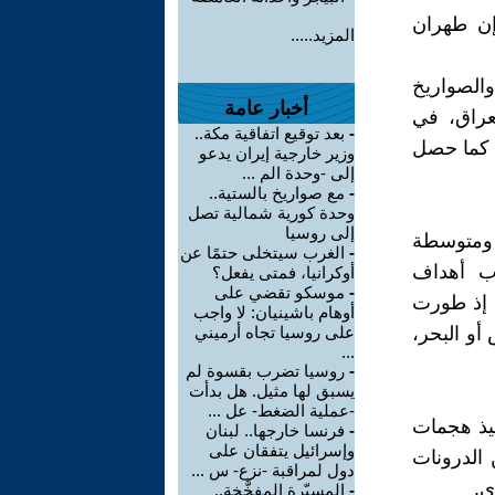
إن طهران
المزيد.....
والصواريخ
أخبار عامة
لعراق، في
-
بعد توقيع اتفاقية مكة..
ن كما حصل
وزير خارجية إيران يدعو
إلى -وحدة الم ...
-
مع صواريخ بالستية..
وحدة كورية شمالية تصل
إلى روسيا
ة ومتوسطة
-
الغرب سيتخلى حتمًا عن
ب أهداف
أوكرانيا، فمتى يفعل؟
-
موسكو تقضي على
، إذ طورت
أوهام باشينيان: لا واجب
أو البحر،
على روسيا تجاه أرميني
...
-
روسيا تضرب بقسوة لم
يسبق لها مثيل. هل بدأت
-عملية الضغط- عل ...
فيذ هجمات
-
فرنسا خارجها.. لبنان
وإسرائيل يتفقان على
الدرونات
دول لمراقبة -نزع- س ...
ي.
-
المسيّرة المفخَّخة..