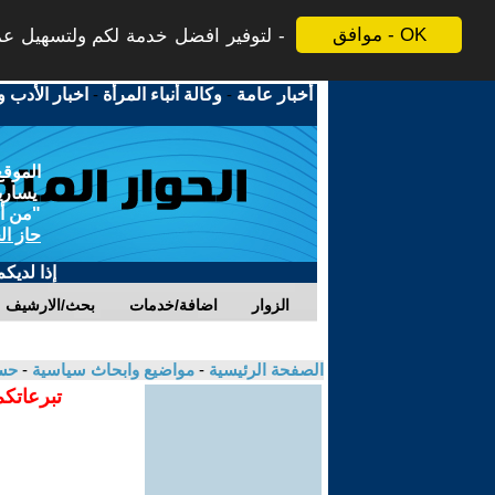
موافق - OK
لتوفير افضل خدمة لكم ولتسهيل عملي
أخبار عامة
-
وكالة أنباء المرأة
-
اخبار الأدب و
الموقع
يسارية
"من أج
حاز ال
إذا لديك
الزوار
اضافة/خدمات
بحث/الارشيف
الصفحة الرئيسية
-
مواضيع وابحاث سياسية
-
حس
تبرعاتكم