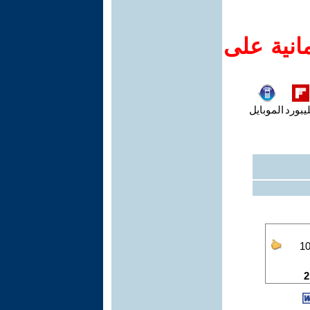
انية على
يبورد
الموبايل