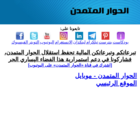
تابعونا على:
بودكاست
بنترست
تيلكرام
لينكدإن
الانستغرام
اليوتيوب
التويتر
الفيسبوك
تبرعاتكم وتبرعاتكن المالية تحفظ استقلال الحوار المتمدن،
فشاركونا في دعم استمرارية هذا الفضاء اليساري الحر
[اشترك في قناة ‫«الحوار المتمدن» على اليوتيوب]
الحوار المتمدن - موبايل
الموقع الرئيسي