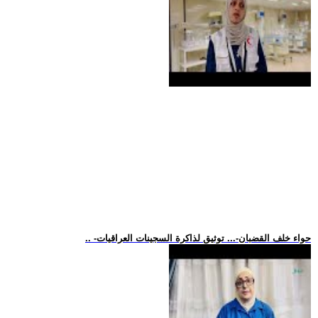
.. -حواء خلف القضبان-... توثيق لذاكرة السجينات العراقيات