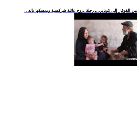
.. من القوقاز إلى كوباني... رحلة نزوح عائلة شركسية وتمسكها باله