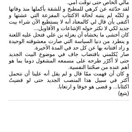
مالي الخاص حتى توفّت أمي.
لقد حدّثته عن كرهي للمطبخ و للشقة بأكملها منذ وفاتها
و لكنّه لم ينتبه لحالة الاكتئاب المفزعة التي عشتها و
اكتفى بأن قال لي كالمعتاد أنه لا يستطيع الآن شراء بيت
جديد لكي لا تكثر حوله الإشاعات و الأقاويل...
كان أخشى ما يخشاه أن يعزله بن علي فتحل عليه اللعنة
و ينطرد من دنيا السياسة التي صارت معشوقته الوحيدة
و زاد افتتانه بها عن كل حد في المدة الأخيرة.
صار يُكلمني باقتضاب جاف في موضوع البيت الجديد
حتى لا أكرّر طرحه على مسمعه المشغول دوما بما هو
أهم عنده من صحّتنا النفسية.
و كان أن فهمت ممّا قال و لم يقل أنه علينا أن نتحمل
أكثر في سبيل هذا المنصب الجديد حتى لو قضيتُ
اكتئابا... و قضى هو خوفا و ارتعابا.
(يتبع)