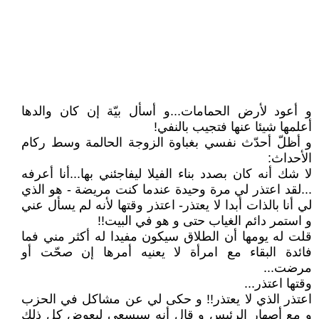
و أعود لأرض الحمامات...و أسأل بيّة إن كان والدها
أعلمها شيئا عنها فتجيب بالنفي!
و أظلّ أحدّث نفسي بغباوة الزوجة الحالمة وسط ركام
الأحداث:
لا شك أنه كان بصدد بناء الفيلا ليفاجئني بها...أنا أعرفه
...لقد اعتذر لي مرة وحيدة عندما كنت مريضة - هو الذي
لي أنا بالذات أبدا لا يعتذر- اعتذر وقتها لأنه لم يسأل عني
و استمر دائم الغياب حتى و هو في البيت!!
قلت له يومها أن الطلاق سيكون مفيدا له أكثر مني فما
فائدة البقاء مع امرأة لا يعنيه أمرها إن صحّت أو
مرضت...
وقتها اعتذر...
اعتذر الذي لا يعتذر!! و حكى لي عن مشاكل في الحزب
و مع أصهار الرئيس و قال أنه سيسعى ليعوض كل ذلك