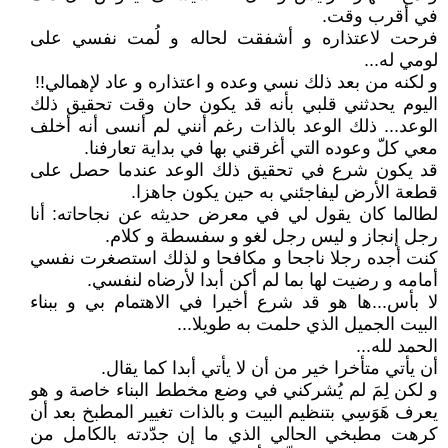
في أقرب وقت.
فرحت لاعتذاره و أشفقت لحاله و لُمت نفسي على
لومي له...
و لكنه من بعد ذلك نسي وعده و اعتذاره و عاد لإهمالي!!
اليوم يحدثني قلبي بأنه قد يكون حان وقت تحقيق ذلك
الوعد... ذلك الوعد بالذات رغم أنني لم أنسى أنه أخلف
معي كلّ وعوده التي أغرقني بها في بداية تعارفنا.
قد يكون شرع في تحقيق ذلك الوعد عندما حصل على
قطعة الأرض ليفاجئني به حين يكون جاهزا.
لطالما كان يقول لي في معرض حديثه عن نجاحاته: أنا
رجل إنجاز و ليس رجل لغو و سفسطة و كلام.
كنت أجده رجلا ناجحا و مكافحا و لذلك استصغرت نفسي
أمامه و رضيت لها بما لم أكن أبدا لأرضاه لنفسي.
لا بأس...ها هو قد شرع أخيرا في الاهتمام بي و ببناء
البيت الجميل الذي حلمت به طويلا...
الحمد لله...
أن يأتي متأخرا خير من أن لا يأتي أبدا كما يقال.
و لكن لِمَ لم يُشركني في وضع مخطط البناء خاصة و هو
يعرف هَوَسِي بتنظيم البيت و بالذات تغيير المطبخ بعد أن
كرهت مطبخي الحالي الذي ما إن جدّدته بالكامل من