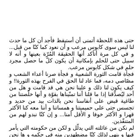
حتى هذه اللحظة أتمنى أن أستيقظ فأجد أن كل ما حدث
لنا ليس سوى كابوس مرعب و أن نعود كما كنّا من قبل...
و في كل مرة أتأكد أنها الحقيقة المُرّة بعينها و أنه لا
سبيل حتى للحلم بإمكانية أن يكون كلّ ما حصل مجرد
حلم في شكل كابوس مرعب.
فجأة قامت الثورة الشعبية و فجأة صرنا أعداء الشعب و
مصّاصي دمه، فما عاد لنا الحق في الفرح بهذه الثورة!! و
كيف يكون لنا ذلك و علينا نحن هي قد قامت و هل من
أحد ليُصدِّقنا إذا ما قلنا أننا تمنّيناها بقوّة و أنها خلّصتنا من
طاغية قبض على أنفاسنا نحن بالذات بيد من حديد و
تجسس حتى على حميميتنا و همساتنا و أننا معه كنا الأكثر
قهرا و الأكثر خوفا و الأقل أمنا... و إن كنّا نبدو لهم من
المتنفّذين.
لم نكن من عائلته التي يدلّل و لكن من حكومته التي يأمر
فيها و ينهى لذلك كنّا مضطهدين منه في حكمه و ها نحن