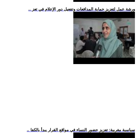
.. ورشة عمل لتعزيز حماية المدافعات وتفعيل دور الإعلام في تعز
.. سياسية مغربية: تعزيز حضور النساء في مواقع القرار يبدأ بالكفا