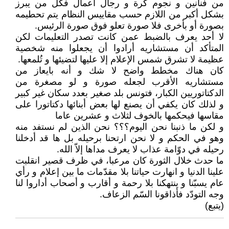
من فنانين و نجوم كرة و رجال أعمال فكل من يبرز
بشكل أكبر من اللازم حسب مقاييس النظام يتم تحطيمه
بصورة أو بأخرى فلا صورة تعلو فوق صورة الرئيس.
لا أحد يعرف بالضبط عمن كانت تصدر التعليمات لكن
المتأكد أن مستشاريه أرادوا أن يجعلوا منه شخصية
عظيمة لا تشرق شمس الإعلام إلا عليها لتضيئها و تُلمعها.
كان هناك مخطط واضح لا شك و أنه بايعاز من
مستشاريه الأقرب لجعله صورة و لو مصغرة من
الدكتاتوريين الكبار، فتونس بلد صغير بعدد سكان غير كبير
و لذلك كان يكفي أن يصنع لها بعض أبنائها دكتاتورا على
مقاسها فيحكمها بالخوف لثلاث و عشرين عاما
و لكن ما ذنبنا نحن اليوم؟؟؟ نحن الذين لم نستفد منه
وهو في الحكم و لا نحن ارتحنا برحيله بل ها قد أدخلنا
رحيله في دوّامة عذاب لا يعرف مداها إلاّ الله.
ما حدث خلال الثورة كان مرعبا، في ظرف قصير انقلبت
علينا الدنيا و انهارت حياتنا بلا مقدّمات ما بين إعلام و رأي
عام يسبّنا و ينتهكنا بلا رحمة و أقارب و أصحاب أداروا لنا
وجه التودّد فأذاقونا السّم الزعاف.
(يتبع)