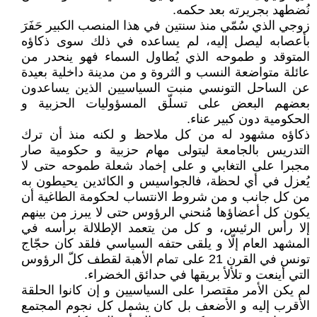
نُضطهد بجريرته بعد حكمه.
زوجي الذي سُمّي منذ سنتين في هذا المنصب الكبير حَفَرَ
بأعصابه ليصل إليه، لم يساعده في ذلك سوى ذكاؤه
المتوقد و طموحه الذي يُطاول السماء فهو ينحدر من
عائلة متواضعة النسب و الثروة و من مدينة داخلية بعيدة
عن الساحل التونسي منبت السياسيين الذين يساعدون
بعضهم البعض على تسلّق المسؤوليات الحزبية و
الحكومية دون كبير عناء.
ذكاؤه مشهود له من كل ملاحظ و لكنه منذ أن ترك
التدريس بالجامعة ليتولى مهام حزبية و حكومية صار
مجبرا على التغابي و على إخماد شعلة طموحه حتى لا
يُعزل في أي لحظة، فالجواسيس و الكائدين يحيطون به
من كل جانب و من شروط الانتساب لحكومة الطاغية أن
يكون كل أعضاؤها مُنحني الرؤوس حتى لا يبرز من بينهم
إلا رأس الرئيس، و كل من يتعمد الإطلالة برأسه في
المشهد العام إلّا و يلقى حتفه السياسي فلقد كان حجّاج
تونس في القرن 21 على تمام الأهبة لقطف كلّ الرؤوس
التي أينعت و تلألأ بريقها في حدائق الخضراء.
لم يكن الأمر مقتصرا على السياسيين و إن كانوا الحلقة
الأقرب إليه و الأضعف بل كان يشمل كل نجوم المجتمع