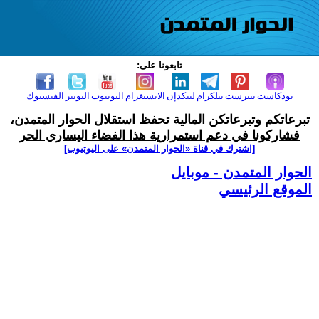
تابعونا على:
بودكاست
بنترست
تيلكرام
لينكدإن
الانستغرام
اليوتيوب
التويتر
الفيسبوك
تبرعاتكم وتبرعاتكن المالية تحفظ استقلال الحوار المتمدن،
فشاركونا في دعم استمرارية هذا الفضاء اليساري الحر
[اشترك في قناة ‫«الحوار المتمدن» على اليوتيوب]
الحوار المتمدن - موبايل
الموقع الرئيسي