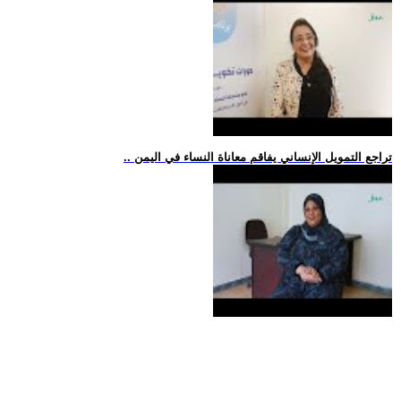
.. تراجع التمويل الإنساني يفاقم معاناة النساء في اليمن