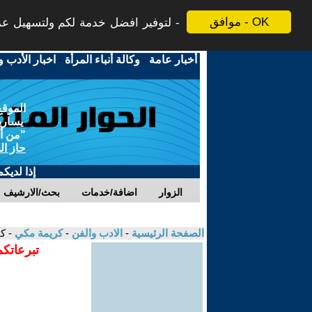
موافق - OK
لتوفير افضل خدمة لكم ولتسهيل عملي
أخبار عامة
-
وكالة أنباء المرأة
-
اخبار الأدب و
الموقع
يسارية
"من أج
حاز ال
إذا لديك
الزوار
اضافة/خدمات
بحث/الارشيف
الصفحة الرئيسية
-
الادب والفن
-
كريمة مكي
- ك
تبرعاتكم