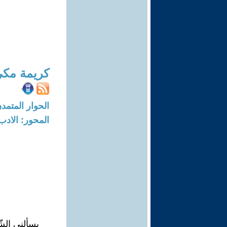
كريمة مك
الحوار المتمدن-العدد: 8092 - 4
المحور: الادب
يسألني الش