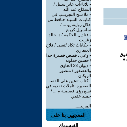
-
ثلاثاءات عابر سبيل /
السمّاح عبد الله
-
ملامــح التجريــب في
كتابـات السيـد حـافظ من
خلال روايته يو ... /
سلسبيل كريبع
-
قناديل الحكمة / د. خالد
زغريت
-
حكاياتْ تَكاد تُنسى / فلاح
العيفاري
-
وعي ـ قصص قصيرة جدا
/ حسين جداونه
-
ديوان 23 الحاوي
والعصفور / منصور
الريكان
-
كتاب «عين على القصة
القصيرة: تأملات نقدية في
تسع رؤى قصصية م ... /
حميد عقبي
المزيد.....
المعجبين بنا على
الفيسبوك