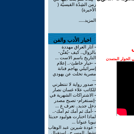
زمن الشِدّة القيسيّة (
الأخيرة)
المزيد.....
اخبار الأدب والفن
-
آثار العراق مهددة
بالزوال.. كيف -يُقنَّن-
التاريخ باسم الاست ...
الحوار المتمدن
-
-خيار خاطئ-.. إعلام
إسرائيلي يهاجم فنانة
مصرية تخلت عن يهودي
...
-
صدور رواية لا تنتظرني
للكاتب علاء غسان نصار
-
الاشتراكات الشهرية في
-إنستغرام- تصبح مصدر
دخل جديد.. تعرف ع ...
-
-أمك ثم أمك ثم أمك-..
لماذا اختارت هوليود حديثا
نبويا عنوانا ...
-
عودة شيرين عبد الوهاب
تشعل المسرح.. استقبال