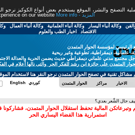
ة التصفح والنشر، الموقع يستخدم بعض أنواع الكوكيز نرجو النق
More info - المزيد
experience on our website
الفن
-
وكالة أنباء اليسار
-
وكالة أنباء العلمانية
-
وكالة أنباء العمال
-
وكا
الاقتصاد
-
اخبار الطب والعلوم
 الرئيسي لمؤسسة الحوار المتمدن
، علمانية، ديمقراطية، تطوعية وغير ربحية
ل مجتمع مدني علماني ديمقراطي حديث يضمن الحرية والعدالة الاجتم
حوار المتمدن على جائزة ابن رشد للفكر الحر والتى نالها أعلام في الفك
م مشاكل تقنية في تصفح الحوار المتمدن نرجو النقر هنا لاستخدام الموقع
كوردي
English
الاخبار
مراكز
الحوار المتمدن
يف حال الشِّعر بعدي؟
 وتبرعاتكن المالية تحفظ استقلال الحوار المتمدن، فشاركونا 
استمرارية هذا الفضاء اليساري الحر