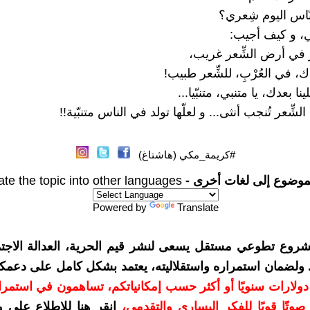
نّاس اليوم شِعري؟
بي، و كيف أجيب:
ر في أرض الشِّعر غريب،
ك، في العُرْبِ، للشِّعر طبيب!
ا بعدك، يا متنبي، متنبّيا...
ِّعر تُنجب أنثى... و لعلّها تولد في الناس متنبّية!!
#كريمة_مكي (هاشتاغ)
موضوع إلى لغات أخرى -
ate the topic into other languages
Powered by
Translate
شروع تطوعي مستقل يسعى لنشر قيم الحرية، العدالة الاجتم
. ولضمان استمراره واستقلاليته، يعتمد بشكل كامل على دعمك
دعمكم بمبلغ 10 دولارات سنويًا أو أكثر حسب إمكانياتكم، تساهمون في استم
وتًا قويًا للفكر اليساري والتقدمي
،
انقر هنا للاطلاع على 