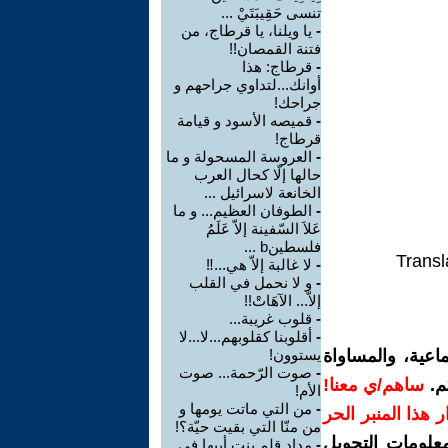
تنسى حَقِيبَتَيْ ...
-
يا ويلنا، يا قرطاج، من
فتنة القمصان!!
-
قرطاج: هذا
أوانك...لتداوي جراحهم و
جراحك!
-
قميصه الأسود و قيامة
قرطاج!
-
العروسة المسحولة و ما
حالها إلّا كحال العرب
الخانعة لاسرائيل ...
-
الطوفان العظيم... و ما
عَلاَ السّفينة إلاّ عَلَمُ
فلسطينb ...
Transl
-
لا غالبة إلاّ هي...‼
-
و لا نحمل في القلب
إلاّ... الآهَاتْ!!
-
قلوب غريبة...
-
أقلوبنا كقلوبهم...لا...لا
اعية، والمساواة
يستوون!
-
صوت الرّحمة... صوت
م.
ساهم/ي معنا!
الأم!
-
من التي ماتت يومها و
رار هذا المنبر الحر
من منّا التي بقيت حيّة؟!
معلومات التحويل
-
مِداد قلم بنت أبيها في