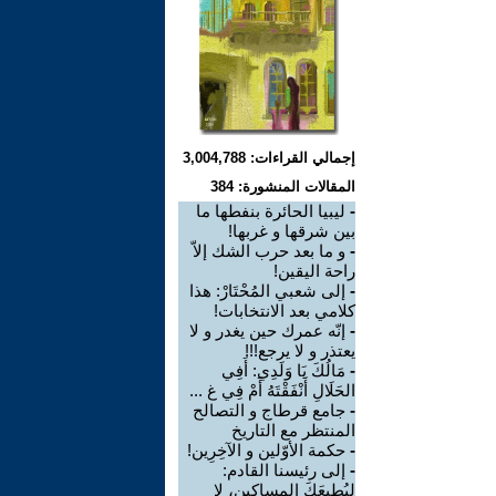
إجمالي القراءات: 3,004,788
المقالات المنشورة: 384
-
ليبيا الحائرة بنفطها ما
بين شرقها و غربها!
-
و ما بعد حرب الشك إلاّ
راحة اليقين!
-
إلى شعبي المُحْتَارْ: هذا
كلامي بعد الانتخابات!
-
إنّه عمرك حين يغدر و لا
يعتذر و لا يرجع!!!
-
مَالُكَ يَا وَلَدِي: أَفِي
الحَلَالِ أَنْفَقْتَهُ أَمْ فِي غ ...
-
جامع قرطاج و التصالح
المنتظر مع التاريخ
-
حكمة الأوّلين و الآخِرِين!
-
إلى رئيسنا القادم:
لِيُطِيعَكَ المساكين، لا