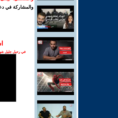
والمشاركة في دع
ا‫
في رحيل جليل شهبا