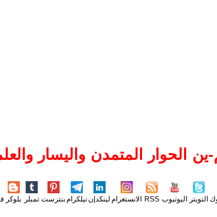
ين الحوار المتمدن واليسار والعلم
وك
التويتر
اليوتيوب
RSS
الانستغرام
لينكدإن
تيلكرام
بنترست
تمبلر
بلوكر
فل