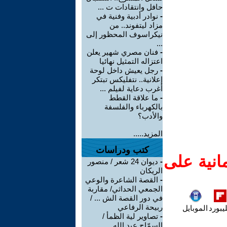
حافل وانتقادات ت ...
-
نوادر أدبية وفنية في
مزاد ليتفوند.. من
نيكراسوف المحظور إلى
...
-
فنان مصري شهير يعلن
اعتزاله التمثيل نهائيا
-
رجل يعيش داخل لوحة
إعلانية.. نتفليكس تبتكر
أغرب دعاية لفيلم ...
-
ما علاقة القطط
بالكهرباء والفلسفة
والأدب؟
المزيد.....
كتب ودراسات
انية على
-
ديوان 24 شعر / منصور
الريكان
-
القصة الشاعرة والوعي
الجمعي الحداثي/ مقاربة
في دور القصة الش ... /
ربيحة الرفاعي
يبورد
الموبايل
-
تصاوير لية الظمأ /
السمّاح عبد الله