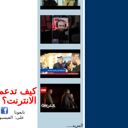
كيف تدعم-
الانترنت؟
تابعونا
على:
الفيسب
المزيد.....