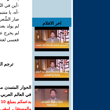
-أين في ال
-آه، يا متن
صار الشِّع
اخر الافلام
لم يولد بعد
لم يخرج علين
فعسى لغة الش
ترجم ال
الحوار المتمدن م
في العالم العربي
ب
والمستقل، ليبقى ص