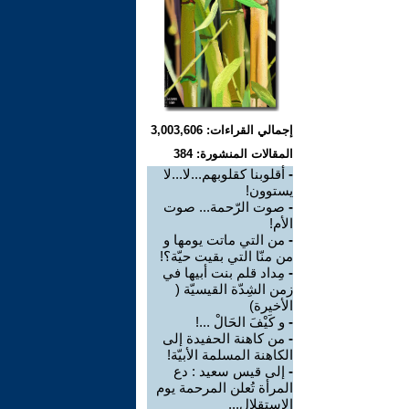
إجمالي القراءات: 3,003,606
المقالات المنشورة: 384
-
أقلوبنا كقلوبهم...لا...لا
يستوون!
-
صوت الرّحمة... صوت
الأم!
-
من التي ماتت يومها و
من منّا التي بقيت حيّة؟!
-
مِداد قلم بنت أبيها في
زمن الشِدّة القيسيّة (
الأخيرة)
-
و كَيْفَ الحَالْ ...!
-
من كاهنة الحفيدة إلى
الكاهنة المسلمة الأبيّة!
-
إلى قيس سعيد : دع
المرأة تُعلن المرحمة يوم
الاستقلال...