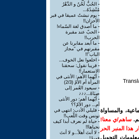
-
الحُبُّ لَحْنٌ و الدَّهْرُ
مُنْشِدُهُ...
-
يوم نبشتُ عميقا في قبر
الأحزان!!
-
ما أصدق لغة السّماء!
-
الحبّ عند مقبرة
الحرب!!
-
ما أبعد مقابرنا عن
مقبرتهم في ʺمجاز
البابʺ!!
-
اخلعوا نعل الخوف...
-
قريبا نقول: سحقنا
الاستعمار!!
-
أيّهما الأهم: الأنثى في
Transl
المرأة أم الأمّ (2/3)
-
سيعود العُمر إلى
صِبَاهْ...♪♪♪
-
أيّهما أهم: دور الأنثى
أم... دور الأمّ؟؟
اعية، والمساواة
-
قليلي الأدب: انتهى في
تونس وقت اللّعب!!
م.
ساهم/ي معنا!
-
حياة لم نعرف أبدا كيف
نحياها!!
رار هذا المنبر الحر
-
لا أنتَ أهلاً...و لا أنتَ
معلومات التحويل
فهيمْ!