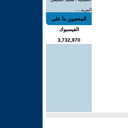
المزيد.....
المعجبين بنا على
الفيسبوك
3,732,970