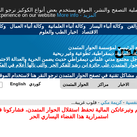
ة التصفح والنشر، الموقع يستخدم بعض أنواع الكوكيز نرجو النق
More info - المزيد
experience on our website
الفن
-
وكالة أنباء اليسار
-
وكالة أنباء العلمانية
-
وكالة أنباء العمال
-
وكا
الاقتصاد
-
اخبار الطب والعلوم
 الرئيسي لمؤسسة الحوار المتمدن
، علمانية، ديمقراطية، تطوعية وغير ربحية
ل مجتمع مدني علماني ديمقراطي حديث يضمن الحرية والعدالة الاجتم
حوار المتمدن على جائزة ابن رشد للفكر الحر والتى نالها أعلام في الفك
م مشاكل تقنية في تصفح الحوار المتمدن نرجو النقر هنا لاستخدام الموقع
كوردي
English
الاخبار
مراكز
الحوار المتمدن
نفسية
-
كريمة مكي
- قلوب غريبة...
 وتبرعاتكن المالية تحفظ استقلال الحوار المتمدن، فشاركونا 
استمرارية هذا الفضاء اليساري الحر