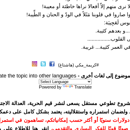
 نرى منهم إلاّ أفعالا نراها خاطئة أو معيبة!
صاروا في قلوبنا مَثَلاً في الودّ و الحنان و الطِّيبة!
س لَعَجِيبَة:
..و بعدهم كئيبة.
لقلوب................
العمر كئيبة... غريبة.
#كريمة_مكي (هاشتاغ)
موضوع إلى لغات أخرى -
ate the topic into other languages
Powered by
Translate
شروع تطوعي مستقل يسعى لنشر قيم الحرية، العدالة الاجتم
. ولضمان استمراره واستقلاليته، يعتمد بشكل كامل على دعمك
دعمكم بمبلغ 10 دولارات سنويًا أو أكثر حسب إمكانياتكم، تساهمون في استم
وتًا قويًا للفكر اليساري والتقدمي
،
انقر هنا للاطلاع على 