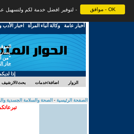
موافق - OK
لتوفير افضل خدمة لكم ولتسهيل عملي
أخبار عامة
-
وكالة أنباء المرأة
-
اخبار الأدب و
الموقع
يسارية
"من أج
حاز ال
إذا لديك
الزوار
اضافة/خدمات
بحث/الارشيف
الصفحة الرئيسية
-
الصحة والسلامة الجسدية وال
تبرعاتكم