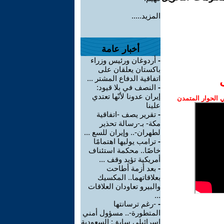
المزيد.....
أخبار عامة
-
أردوغان ورئيس وزراء
باكستان يعلقان على
اتفاقية الدفاع المشتر ...
-
النصف في بلا قيود:
إيران عدونا لأنّها تعتدي
الحوار المتمدن
علينا
-
تقرير يصف -اتفاقية
مكة- بـ-رسالة تحذير
لطهران-.. وإيران للسع ...
-
ترامب يوليها اهتمامًا
خاصًا.. محكمة استئناف
أمريكية تؤيد وقف ...
-
بعد أزمة أطاحت
بعلاقاتهما.. المكسيك
والبيرو تعاودان العلاقات
...
-
-رغم ترسانتها
المتطورة-.. مسؤول أمني
إسرائيلي سابق: السعودية