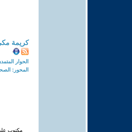
كريمة مك
الحوار المتمدن-العدد: 7978 - 24
المحور: الصح
مكتوب على ا