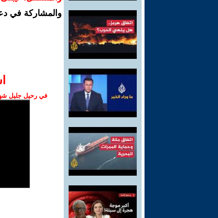
والمشاركة في دع
ا‫
في رحيل جليل شهبا