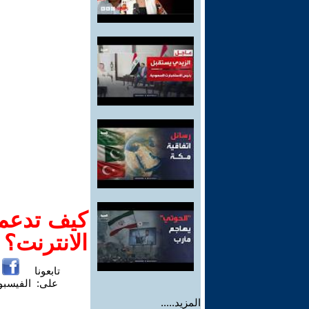
كيف تدعم-
الانترنت؟
تابعونا
على:
الفيسب
المزيد.....