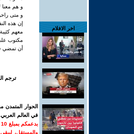
و هم معنا لا
و متى راحوا 
إن هذه النفو
اخر الافلام
معهم كئيبة.
مكتوب على ا
أن تمضي في 
ترجم ال
الحوار المتمدن م
في العالم العربي
ب
والمستقل، ليبقى ص