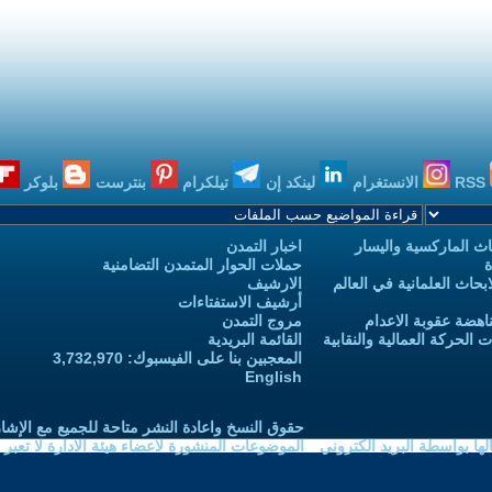
RSS
الانستغرام
لينكد إن
تيلكرام
بنترست
بلوكر
ث الماركسية واليسار
اخبار التمدن
ة
حملات الحوار المتمدن التضامنية
حاث العلمانية في العالم
الارشيف
أرشيف الاستفتاءات
اهضة عقوبة الاعدام
مروج التمدن
الحركة العمالية والنقابية
القائمة البريدية
المعجبين بنا على الفيسبوك: 3,732,970
English
حقوق النسخ واعادة النشر متاحة للجميع مع الإشا
ا بواسطة البريد الكتروني
الموضوعات المنشورة لاعضاء هيئة الادارة لا تعبر