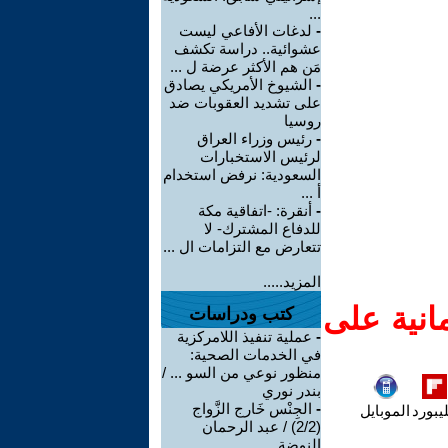
...
-
لدغات الأفاعي ليست
عشوائية.. دراسة تكشف
مَن هم الأكثر عرضة ل ...
-
الشيوخ الأمريكي يصادق
على تشديد العقوبات ضد
روسيا
-
رئيس وزراء العراق
لرئيس الاستخبارات
السعودية: نرفض استخدام
أ ...
-
أنقرة: -اتفاقية مكة
للدفاع المشترك- لا
تتعارض مع التزامات ال ...
المزيد.....
انية على
كتب ودراسات
-
عملية تنفيذ اللامركزية
في الخدمات الصحية:
منظور نوعي من السو ... /
بندر نوري
-
الجِنْس خَارج الزَّواج
يبورد
الموبايل
(2/2) / عبد الرحمان
النوضة