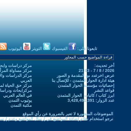
تابعونا على:
الفيسبوك
التويتر
اليوتيوب
أخر تحديث:
مركز دراسات وابحا
2026 / 8 / 7 - 21:03
مركز مساواة المرأ
عرض اخرعدد مع المقدمة و الصور
مركز الدراسات والاب
هيئة ادارة الحوار المتمدن - للإتصال بنا
العربي
إحصائيات مؤسسة الحوار المتمدن
مركز حق الحياة لمن
قواعد النشر
مركزابحاث ودراسات 
ابرز كتاب / كاتبات الحوار المتمدن
في العالم العربي
عدد الزوار: 3,428,491,391
يوتيوب التمدن
مكتبة التمدن
الموضوعات المنشورة لا تعبر بالضرورة عن رأي الموقع
نرجو استخدام نظام إضافة المواضيع في إرسال المواضيع وعدم إرساله