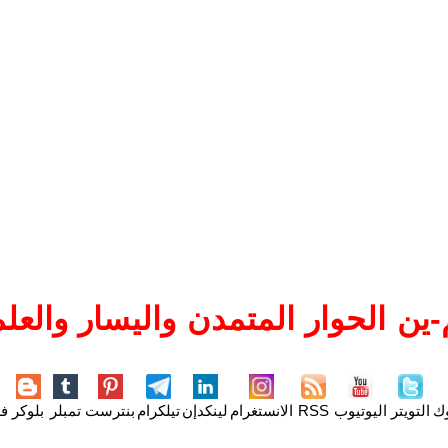
ين الحوار المتمدن واليسار والعلم
وك
التويتر
اليوتيوب
RSS
الانستغرام
لينكدإن
تيلكرام
بنترست
تمبلر
بلوكر
فل