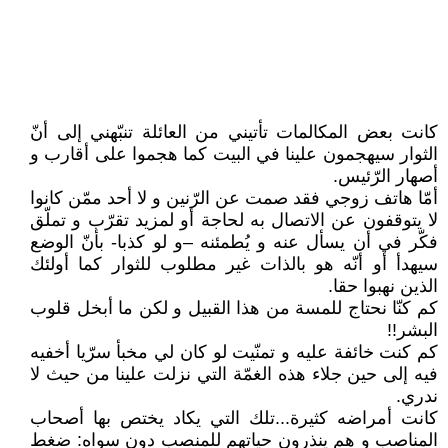
كانت بعض المكالمات تأتيني من العائلة تنبّهني إلى أنّ
الثوار سيهجمون علينا في البيت كما هجموا على أقارب و
أصهار الرّئيس.
أمّا هاتف زوجي فقد صمت عن الرّنين و لا أحد ممّن كانوا
لا يتوقفون عن الاتصال به لحاجة أو لمزيد تقرّب و تملّق
فكّر في أن يسأل عنه و يُطمئنه –و لو كذبا- بأنّ الوضع
سيهدأ أو أنّه هو بالذات غير مطلوب للثوار كما أولئك
الذين نهبوا حقا.
كم كنّا نحتاج للمسة من هذا القبيل و لكن ما أبخل قلوب
البشر!!
كم كنت خائفة عليه و تمنّيت لو كان لي مخبأ سرّيا أخفيه
فيه إلى حين جلاء هذه الغمّة التي نزلت علينا من حيث لا
ندري.
كانت أمراضه كثيرة...تلك التي يكاد يختص بها أصحاب
المناصب و هم ينذرون حياتهم للمنصب دون سواه: ضغط