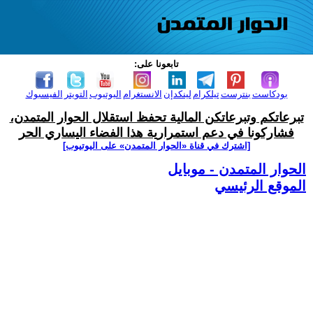
تابعونا على:
بودكاست
بنترست
تيلكرام
لينكدإن
الانستغرام
اليوتيوب
التويتر
الفيسبوك
تبرعاتكم وتبرعاتكن المالية تحفظ استقلال الحوار المتمدن،
فشاركونا في دعم استمرارية هذا الفضاء اليساري الحر
[اشترك في قناة ‫«الحوار المتمدن» على اليوتيوب]
الحوار المتمدن - موبايل
الموقع الرئيسي