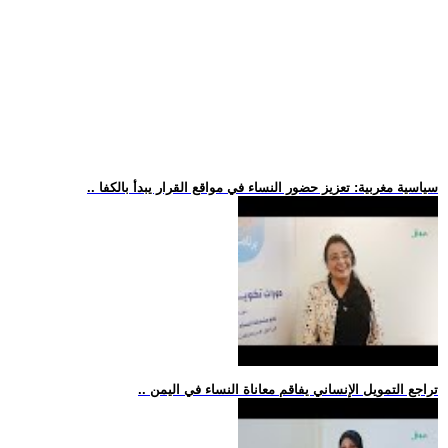
.. سياسية مغربية: تعزيز حضور النساء في مواقع القرار يبدأ بالكفا
.. تراجع التمويل الإنساني يفاقم معاناة النساء في اليمن