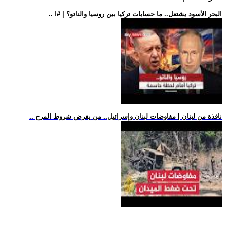
.. البحر الأسود يشتعل.. ما حسابات تركيا بين روسيا والناتو؟ | #ا
.. نافذة من لبنان | مفاوضات لبنان وإسرائيل.. من يفرض شروط المرح