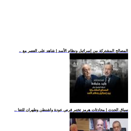
.. المصالح المشتركة بين إسرائيل ونظام الأسد | شاهد على العصر مع
.. سياق الحدث | محادثات هرمز تختبر فرص عودة واشنطن وطهران للتفا