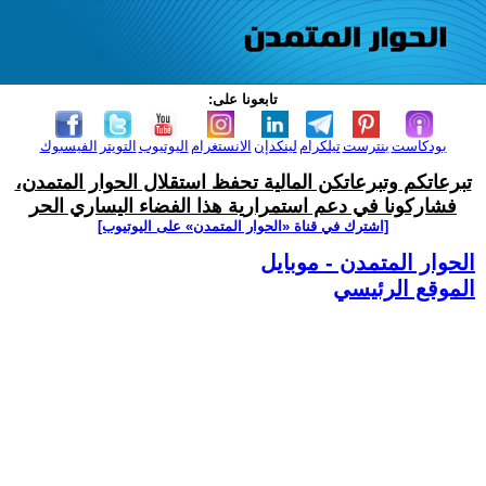
تابعونا على:
بودكاست
بنترست
تيلكرام
لينكدإن
الانستغرام
اليوتيوب
التويتر
الفيسبوك
تبرعاتكم وتبرعاتكن المالية تحفظ استقلال الحوار المتمدن،
فشاركونا في دعم استمرارية هذا الفضاء اليساري الحر
[اشترك في قناة ‫«الحوار المتمدن» على اليوتيوب]
الحوار المتمدن - موبايل
الموقع الرئيسي