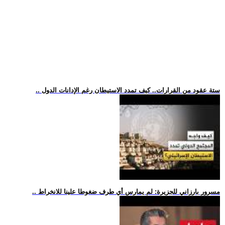
.. ستة عقود من القرارات.. كيف تمدد الاستيطان رغم الإدانات الدول
.. مسرور بارزاني للجزيرة: لم يمارس أي طرف ضغوطا علينا للانخراط