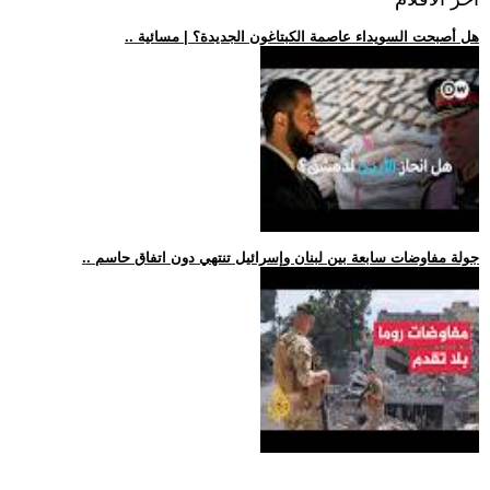
.. هل أصبحت السويداء عاصمة الكبتاغون الجديدة؟ | مسائية
.. جولة مفاوضات سابعة بين لبنان وإسرائيل تنتهي دون اتفاق حاسم