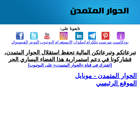
تابعونا على:
بودكاست
بنترست
تيلكرام
لينكدإن
الانستغرام
اليوتيوب
التويتر
الفيسبوك
تبرعاتكم وتبرعاتكن المالية تحفظ استقلال الحوار المتمدن،
فشاركونا في دعم استمرارية هذا الفضاء اليساري الحر
[اشترك في قناة ‫«الحوار المتمدن» على اليوتيوب]
الحوار المتمدن - موبايل
الموقع الرئيسي