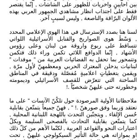
بين احايينٍ واخريات للظهور على الشاشات , إنّما يقتصر
فقط على اجتذاب انظار مشاهدي الجمهور العربي بهذه
الألوان البرّاقة والناصعة , وليس لسببٍ آخر.
لسنا هنا بصدد الإسترسال في هذا الهوى الإعلامي المحدد
, وَسْطَ هوى الصواريخ والقنابل الأسرائيلية اللواتي
تتساقط على ربوع واروقة من لبنان وعلى رؤوس
الأشهاد , إنّما الدوافع اللائي تكمن وراء ذلك فتكمن
وتتمحور بما تحفل به الفضائيات العربية من ” موفدات ”
لبنانيات يدخلن المعترك الحربي ومعظمهنّ لأول مرّة ,
ويقمن بتغطياتٍ اعلاميةٍ مُفصّلة ودقيقة في المناطق
الساخنة التي تتعرّض للقصف الأسرائيلي وديمومته
وخطورته حتى عليهنّ شخصيّاً .!
ملاحظاتنا الأولية المرصودة حول تلكُنّ الآنسات ” على ما
نعتقد وَربما وفق صورهنّ .! ” , فهنّ جميعاً يتمتّعنَ بقابلية
حُسن الإلقاء , ويتجنّبن التحدث باللهجة اللبنانية المحلية ,
كما يتمتّعن بقابلية التحادث بالفصحى السليمة وبكلّ
اعتبارات النحو والقواعد العربية , لكنّما الأهم من كلّ ذلك
او بموازاته هي حالة التأثير السيكولوجي عليهنّ , تحت