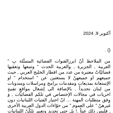
أكتوبر 9, 2024
() .
من الملاحظ أنّ ابرزالقنوات الفضائية المتمثّلة بِ ”
العربية , الجزيرة , والعربية الحدث ” وتتبعها وتعقبها
فضائيّاتٌ معتبرة من عدد من اقطار الخليج العربي , حيث
جميعهم او جميعهنّ لا يستغنين عن ” استخدام ” او
الإستعانة بمذيعات ومقدمات برامج ومراسلات ومندوبات
من لبنان تحديداً , بالإضافة الى إشغال مواقعٍ تقنيةٍ
اخريات في مجالات الإختصاص في تلكم الفضائيات , وَ
وِفق متطلبات المهنة … انّ اختيار الفتيات اللبنانيات دون
غيرهنّ ” على العموم ” من حوّاءات الدول العربية الأخرى
, فليس ذلك عبثاً .! بل حتى تجديد وتغيير تلكٌنّ اللبنانيات