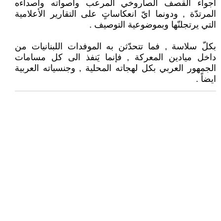
اجواء القصف الصاروخي المرعب واصواته واصداءه
المرتدّة , ودونما ايّ انعكاساتٍ على التقارير الأعلامية
التي يرتجلنّها وبموضوعية التوصيف .
بكلّ سلاسة , فما تتحدّثن به الموفدات اللبنانيات من
داخل ميادين المعركة , فإنما يَنفذ الى كل مسامات
الجمهور العربي بكل لهجاته المحلية , وجنسياته العربية
ايضاً .