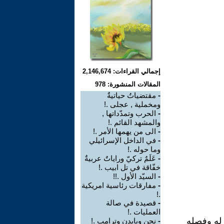
إجمالي القراءات: 2,146,674
المقالات المنشورة: 978
-
مقتضياتُ حياتيةٌ
ومخملية , عجلى .!
-
الحرب وتمدّداتها ,
والمشهد القائم .!
-
الى من يهمها الأمر .!
-
في الداخل الإسرائيلي
وما حوله .!
-
عَلَمٌ تركيّ وراياتٌ عربيةٌ
خفّاقة في تل ابيب .!
-
السيّد الأول .!!
-
مفارقات رئاسية امريكية
.!
-
قصيدة في صالة
العمليات .!
زله وفصله
-
نحن وبايدن وترامب .!