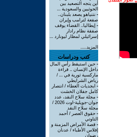
الحوار المتمدن
أين يتجه التصعيد بين
الحوثيين والسعودية ...
-
نتنياهو يصعد بلبنان..
صفعة لترامب وإيران
-
إيطاليا.. القضاء يوقف
صفقة نظام رادار
إسرائيلي لمطار ليونارد ...
المزيد.....
كتب ودراسات
-
حين استيقظ رأس المال
داخل الإنسان .. قراءة
ماركسية ثورية في ... /
رياض الشرايطي
-
ابجديات العطاء / انتصار
كامل جفلان الخشت
-
مجلة سلاح النقد، عدد
جوان-جويلية-اوت 2026 /
مجلة سلاح النقد
-
حقوق العصر / أحمد
التاوتي
-
قصة الأمراض المزمنة و
إفلاس الأطباء / عدنان
رضوان