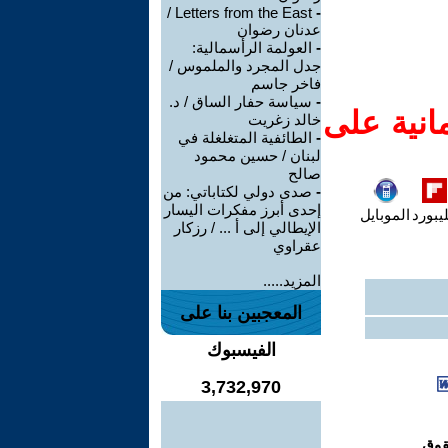
Letters from the East /
-
عدنان رضوان
-
العولمة الرأسمالية:
جدل المجرد والملموس /
فاخر جاسم
-
سياسة حفار الساق / د.
انية على
خالد زغريت
-
الطائفية المتغلغلة في
لبنان / حسين محمود
صالح
-
صدى دولي لكتاباتي: من
إحدى أبرز مفكرات اليسار
يبورد
الموبايل
الإيطالي إلى أ ... / رزكار
عقراوي
المزيد.....
المعجبين بنا على
الفيسبوك
3,732,970