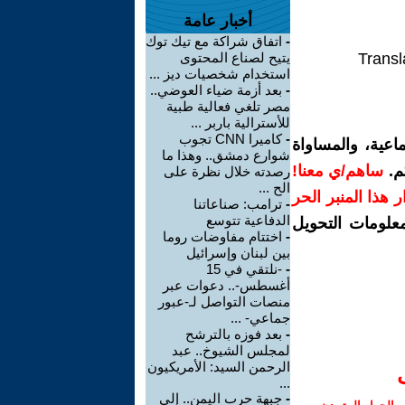
أخبار عامة
-
اتفاق شراكة مع تيك توك
Transl
يتيح لصناع المحتوى
استخدام شخصيات ديز ...
-
بعد أزمة ضياء العوضي..
مصر تلغي فعالية طبية
للأسترالية باربر ...
-
كاميرا CNN تجوب
اعية، والمساواة
شوارع دمشق.. وهذا ما
م.
ساهم/ي معنا!
رصدته خلال نظرة على
الح ...
رار هذا المنبر الحر
-
ترامب: صناعاتنا
الدفاعية تتوسع
معلومات التحويل
-
اختتام مفاوضات روما
بين لبنان وإسرائيل
-
-نلتقي في 15
أغسطس-.. دعوات عبر
منصات التواصل لـ-عبور
جماعي- ...
-
بعد فوزه بالترشح
لمجلس الشيوخ.. عبد
الرحمن السيد: الأمريكيون
...
-
جبهة حرب اليمن.. إلى