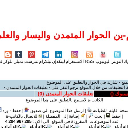
ين الحوار المتمدن واليسار والعلم
وك
التويتر
اليوتيوب
RSS
الانستغرام
لينكدإن
تيلكرام
بنترست
تمبلر
بلوكر
فل
ميع - شارك في الحوار والتعليق على الموضوع
 التعليقات من خلال الموقع نرجو النقر على - تعليقات الحوار المتمدن -
يسبوك (
)
تعليقات الحوار المتمدن (
0
)
الكاتب-ة لايسمح بالتعليق على هذا الموضوع
سخة قابلة للطباعة
|
ارسل هذا الموضوع الى صديق
|
حفظ - ورد
|
حفظ
|
بحث
|
إضافة إلى المفضلة
|
للاتصال بالكاتب-ة
عدد الموضوعات المقروءة في الموقع الى الان :
4,294,967,295