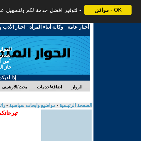
موافق - OK
لتوفير افضل خدمة لكم ولتسهيل عملي
أخبار عامة
-
وكالة أنباء المرأة
-
اخبار الأدب و
الموقع
يسارية
"من أج
حاز ال
إذا لديك
الزوار
اضافة/خدمات
بحث/الارشيف
الصفحة الرئيسية
-
مواضيع وابحاث سياسية
-
رائ
تبرعاتكم