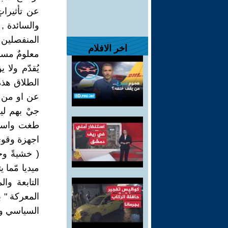
عن تأثيرات
والسائدة ,
المنفصلين ,
اخر الافلام
معلومٌ مسبقا
يُقدّم ولا 
الطلاق هذه 
عن او من ال
جيْ بهم ليح
طغت واستف
اجهزة وقوى 
( خشيةً وخو
ميديا مّما 
التابعة وا
المعركة " ب
السياسي وال