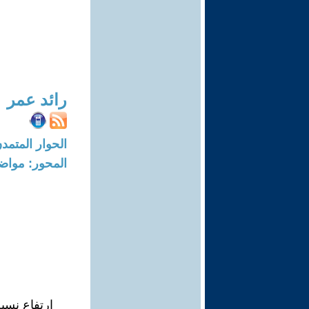
رائد عمر
الحوار المتمدن-العدد: 8093 - 4
المحور: مواض
ارتفاع نسب