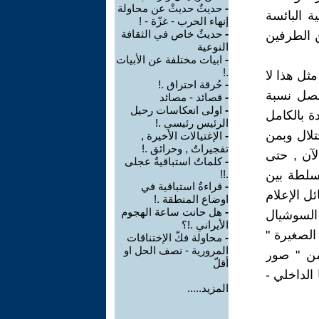
-
حديثٌ حديثْ عن محاولة
ة البائسة
إنهاء الحرب - غزّة - !
-
حديثٌ خاص في الثقافة
ن الطرفين
النوعية
-
ابيات مختلفة عن الأبيات
.!
مثل هذا لا
-
حُرقة احتراق .!
 تصل نسبة
-
قصائد - مصائد
-
اولى انعكاسات رحيل
ة بالكامل
الرئيس رئيسي .!
تلال وبمن
-
الإغتيالات الأخيرة ,
تفجيراتٌ , وحرائق .!
لآن , حتى
-
كلماتٌ استباقيةٌ عجلى
سلطة بين
.!!
-
قراءةٌ استباقية في
ل الإعلام
اوضاع المنطقة .!
-
هل حانت ساعة الهجوم
 السوشيال
الأيراني .!؟
 الصغيرة "
-
محاولة فكّ الإختناقات
المرورية - نصف الحل او
 من " صور
أقلّ
الداخلي -
المزيد.....