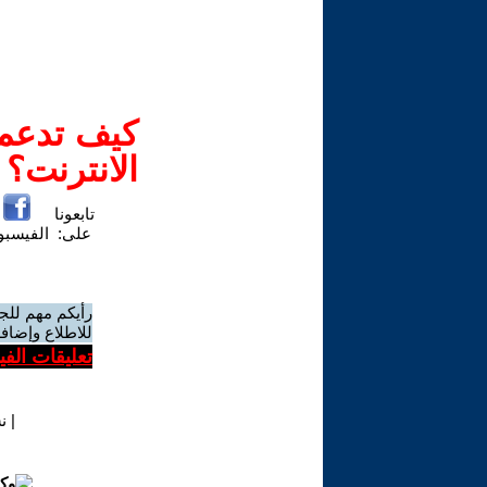
كيف تدعم-
الانترنت؟
تابعونا
على:
الفيسب
رأيكم مهم للج
للاطلاع وإضافة
تعليقات الف
|
ن