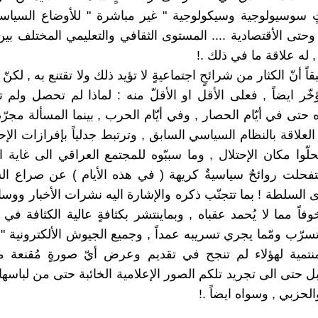
ٍ سوسيولوجية وسيكولوجية " غير مباشرة " للأوضاع السياسي
 وحتى الأقتصادية .... المستوى الثقافي والتعليمي المختلف بي
 له علاقة ما في ذلك .!
ً أنّ الكثار من شرائحٍ اجتماعيةٍ لا تؤيد ذلك ولا تقتنع به , لكنّ 
يؤخّر ايضاً , فعلى الأقل او الأقلّ منه : لماذا لم تحصل ولم
حتى في أيّام الحصار , وفي أيّام الحرب , بينما المسألة مجرّد
علاقة بالنظام السياسي السابق , وترتبط جدلياً بإفرازات الإح
لّوا مكان الإحتلال , وما سببّوه للمجتمع العراقي الى غاية ا
حلت روائحٌ سياسيةٌ كريهة ( في هذه الأيام ) عن صراع ال
السلطة ! بما تتجنّب ذكره والإشارة اليه نشرات الأخبار ووسائ
فاً مما لا يُحمد عقباه , وبماينتشر بكثافةٍ عالية الكثافة في
يتسرّب ومّما يجري تسريبه عمداً , وجميع الجيوش الألكترونية "
لمنتمية لهؤلاء لم تنجح في تقديم وعرض أيّ صورةٍ مُقنعة
ل حتى الى تجريد تلكم الصور الإعلامية الخائبة حتى من لباسها 
حزبي , وسواه ايضاً .!