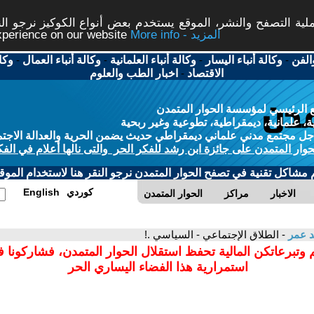
ة التصفح والنشر، الموقع يستخدم بعض أنواع الكوكيز نرجو النق
More info - المزيد
experience on our website
الفن
-
وكالة أنباء اليسار
-
وكالة أنباء العلمانية
-
وكالة أنباء العمال
-
وكا
الاقتصاد
-
اخبار الطب والعلوم
 الرئيسي لمؤسسة الحوار المتمدن
، علمانية، ديمقراطية، تطوعية وغير ربحية
ل مجتمع مدني علماني ديمقراطي حديث يضمن الحرية والعدالة الاجتم
حوار المتمدن على جائزة ابن رشد للفكر الحر والتى نالها أعلام في الفك
م مشاكل تقنية في تصفح الحوار المتمدن نرجو النقر هنا لاستخدام الموقع
كوردي
English
الاخبار
مراكز
الحوار المتمدن
د عمر
- الطلاق الإجتماعي - السياسي .!
 وتبرعاتكن المالية تحفظ استقلال الحوار المتمدن، فشاركونا 
استمرارية هذا الفضاء اليساري الحر