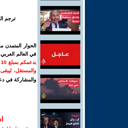
ترجم ال
الحوار المتمدن م
في العالم العربي
ب
والمستقل، ليبقى ص
والمشاركة في دع
ا‫