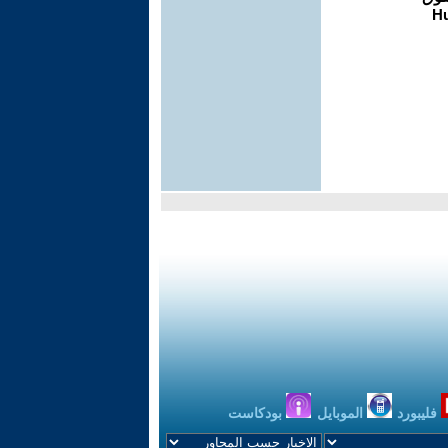
فليبورد
الموبايل
بودكاست