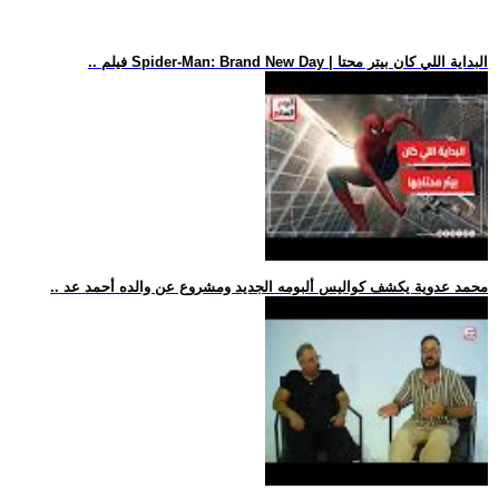
.. فيلم Spider-Man: Brand New Day | البداية اللي كان بيتر محتا
.. محمد عدوية يكشف كواليس ألبومه الجديد ومشروع عن والده أحمد عد