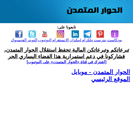
تابعونا على:
بودكاست
بنترست
تيلكرام
لينكدإن
الانستغرام
اليوتيوب
التويتر
الفيسبوك
تبرعاتكم وتبرعاتكن المالية تحفظ استقلال الحوار المتمدن،
فشاركونا في دعم استمرارية هذا الفضاء اليساري الحر
[اشترك في قناة ‫«الحوار المتمدن» على اليوتيوب]
الحوار المتمدن - موبايل
الموقع الرئيسي