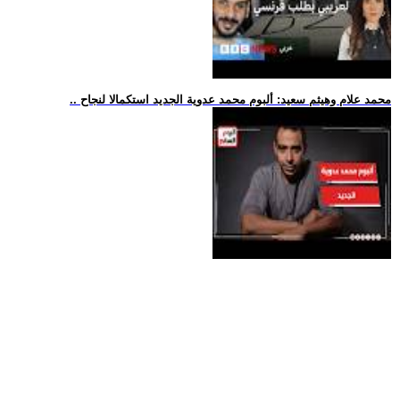
.. محمد علام وهيثم سعيد: ألبوم محمد عدوية الجديد استكمالا لنجاح