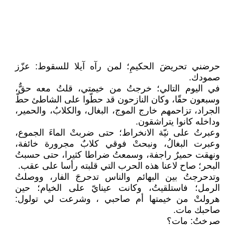
حرضني تحريضَ الحكيمِ؛ لمن رآه آيلا للسقوط: عزّز
صمودك.
في اليوم التالي؛ خرجتُ من خيمتي، قلتُ معه حقٌّ،
وسبعون حقّا، وكان النازحون قد حطّوا على الشاطئ حطّ
الجراد، تزاحمهم خارج الموج، البغال، والكلابُ، والحمير،
وداخله كانوا يتراشقون.
وعبرتُ على نيّة الانخراط؛ حتى ضربتْ الماءَ الجموع،
وعبرت البغالُ، ونبحتْ فوقي كلابٌ مجرورة خائفة،
ونهقت حميرٌ راجفة، وسمعتُ ضراطا كثيرا، حتى حسبتُ
البحر؛ صاح لاعنا هذه الحرب التي قلبته رأسا على عقب.
وتدحرجتُ بين البهائم والناس تدحرجَ الفار، ووصلتُ
الرمل؛ فاستلقيتُ، وكانت عينايّ على الخيام؛ حين
هرولتْ من خيمتها أم صاحبي ، وشرعت لي تولول:
صاحبك مات.
صرختُ: مات؟