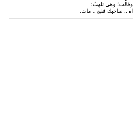
وقالت؛ وهي تلهثُ:
اه .. صاحبك فقع .. مات.