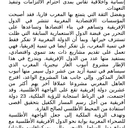
إنسانية وأخلاقية تقاس بمدى احترام الالتزامات وتنفيذ
التعهدات.
وبفضل الثقة التي يتمتع بها المغرب قاريا، فقد أصبحت
المؤسسات الاقتصادية المغربية تنتشر في الدول
الإفريقية وتساهم في بناء اقتصادها وتساعدها على
التحرر من قبضة الدول الاستعمارية السابقة التي ظلت
تستنزف خيراتها. وبما أن الدولة المغربية لا تفكر فقط
في تنمية المغرب، بل تفكر أيضا في تنمية إفريقيا، فهي
تعمل على تقديم مشاريع ذات بعد تنموي واقتصادي،
يستفيد منها عدد من الدول الإفريقية. ويندرج في هذا
الإطار مشروع أنبوب الغاز نيجيريا- المغرب الذي
سيساهم في تنمية أزيد من عشر دول سيمر منها أنبوب
الغاز المذكور. وإلى جانب هذا المشروع الواعد، اقترح
العاهل المغربي مشروعا عملاقا آخر يهم أكثر من
عشرين دولة إفريقية تقع على الواجهة الأطلسية. وقد
اجتمعت، في الرباط استجابة للرؤية الملكية، 23 دولة
أفريقية من أجل رسم المسار الكفيل بتحقيق أقصى
استفادة من المحيط الأطلسي لصالح القارة.
وتهدف الرؤية الملكية إلى جعل الواجهة الأطلسية
للصحراء المغربية بوابة نحو الدول الأفريقية الأطلسية مع
إدماج دول الساحل (النيجر، مالي، بوركينافاسو والشاد)