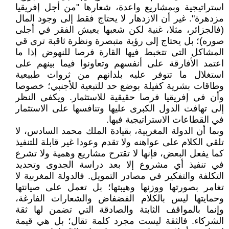
استراتيجية وبمشاريع واعدة، شعارها "من أجل إفريقيا
مزدهرة". غير أن الازدهار لا يحتاج فقط إلى وجود المال
(فالجزائر، مثلا، غنية لكن شعبها يعيش الفقر في أجلى
صوره)؛ بل يحتاج إلى رؤية متبصرة ونظرة ثاقبة ترى قي
المشاكل التي تتخبط فيها القارة فرصا للنهوض إذا ما
اعتمد الأفارقة على أنفسهم وتعاونوا فيما بينهم على
استغلال ما تتوفر عليه بلدانهم من ثروات طبيعية
وطاقات بشرية كفيلة بوضع حد للتبعية للأجنبي؛ خصوصا
وأن في إفريقيا فرصا حقيقية للاستثمار. ويكفي النظر
إلى تهافت الدول الكبرى عليها وتنافسها على الاستثمار
في القطاعات الاستراتيجية فيها.
وبما أن الدولة المغربية، بقيادة الملك محمد السادس، لا
تلقي الكلام على عواهنه ولا تقدم وعودا غير قابلة للتنفيذ
كما يفعل البعض، فإنها لا تقترح مشاريع وهمية ولا تشرع
في تنفيذ أي مشروع إلا بعد دراسة الجدوى وتحديد
التكلفة والتفكير في مصادر التمويل. فالدولة المغربية لا
تغامر بصورتها ووزنها وهيبتها؛ بل تعمل على صيانتها
وحمايتها ليس بالكلام الفضفاض والشعارات الفارغة،
وإنما بالمواقف الثابتة والصادقة التي تضمن لها ثقة
الشركاء. فالثقة ليست مجرد كلمة تقال؛ بل هي قيمة