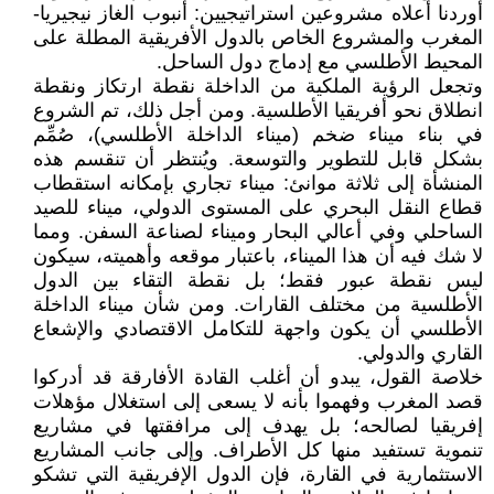
أوردنا أعلاه مشروعين استراتيجيين: أنبوب الغاز نيجيريا-
المغرب والمشروع الخاص بالدول الأفريقية المطلة على
المحيط الأطلسي مع إدماج دول الساحل.
وتجعل الرؤية الملكية من الداخلة نقطة ارتكاز ونقطة
انطلاق نحو أفريقيا الأطلسية. ومن أجل ذلك، تم الشروع
في بناء ميناء ضخم (ميناء الداخلة الأطلسي)، صُمِّم
بشكل قابل للتطوير والتوسعة. ويُنتظر أن تنقسم هذه
المنشأة إلى ثلاثة موانئ: ميناء تجاري بإمكانه استقطاب
قطاع النقل البحري على المستوى الدولي، ميناء للصيد
الساحلي وفي أعالي البحار وميناء لصناعة السفن. ومما
لا شك فيه أن هذا الميناء، باعتبار موقعه وأهميته، سيكون
ليس نقطة عبور فقط؛ بل نقطة التقاء بين الدول
الأطلسية من مختلف القارات. ومن شأن ميناء الداخلة
الأطلسي أن يكون واجهة للتكامل الاقتصادي والإشعاع
القاري والدولي.
خلاصة القول، يبدو أن أغلب القادة الأفارقة قد أدركوا
قصد المغرب وفهموا بأنه لا يسعى إلى استغلال مؤهلات
إفريقيا لصالحه؛ بل يهدف إلى مرافقتها في مشاريع
تنموية تستفيد منها كل الأطراف. وإلى جانب المشاريع
الاستثمارية في القارة، فإن الدول الإفريقية التي تشكو