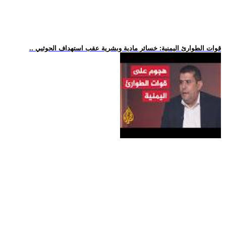
.. قوات الطوارئ اليمنية: خسائر مادية وبشرية عقب استهداف الحوثيي