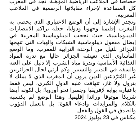
خصاصا في الملاعب الرياضية المؤهلة، تجد في المغرب
كل المساعدة لإجراء مقابلاتها الرسمية في الملاعب
المغربية.
وتجدر الإشارة إلى أن الوضع الاعتباري الذي يحظى به
المغرب إقليميا وجهويا ودوليا، جعله يراكم الانتصارات
الديبلوماسية، حيث نجحت الديبلوماسية المغربية في
إبطال مفعول ديبلوماسية الشيكات والهبات التي تنهجها
الجزائر للنيل من الوحدة الترابية للمغرب. وما الوضع
المأساوي الذي تعيشه الجزائر حاليا مع ندرة المواد
الغذائية الأساسية وندرة مياه الشرب إلا دليل على العته
والسفه في التدبير والتسيير. وكم أرثي لحال الجزائريين
غير المُبَرْدَعين الذين يرون أن المغرب الذي لا يملك لا
بترول ولا غاز، تتهافت عليه الدول الكبرى، ليس فقط
باعتباره بوابة لإفريقيا وجسرا نحو أوروبا؛ بل لكونه أيضا
شريكا موثوقا ورائدا إقليميا. وهذا الوضع لم يكتسبه
بالكلام والمزايدات وادعاء القوة؛ بل بالعمل الدؤوب
والصدق في القول والفعل.
مكناس في 23 يوليوز 2024