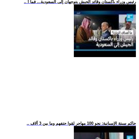
.. رئيس وزراء باكستان وقائد الجيش يتوجهان إلى السعودية... فما أ
.. حاكم سبتة الإسبانية: نحو 100 مهاجر لقوا حتفهم وما بين 3 آلاف