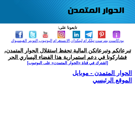
تابعونا على:
بودكاست
بنترست
تيلكرام
لينكدإن
الانستغرام
اليوتيوب
التويتر
الفيسبوك
تبرعاتكم وتبرعاتكن المالية تحفظ استقلال الحوار المتمدن،
فشاركونا في دعم استمرارية هذا الفضاء اليساري الحر
[اشترك في قناة ‫«الحوار المتمدن» على اليوتيوب]
الحوار المتمدن - موبايل
الموقع الرئيسي