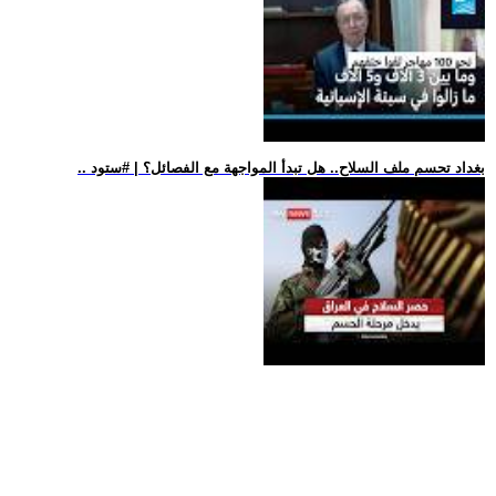
.. بغداد تحسم ملف السلاح.. هل تبدأ المواجهة مع الفصائل؟ | #ستود