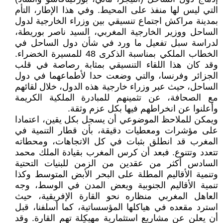
التي ليس لها منفذ على المحيط. وفي هذا الإطار، التأم
بمدينة مراكش اجتماع تنسيقي بين وزراء الخارجية لدول
الساحل ووزير الخارجية المغربي، السيد ناصر بوريطة،
لدراسة سبل تفعيل ما ورد في شأن دول الساحل في
الخطاب الملكي بمناسبة الذكرى 48 للمسيرة الخضراء.
وقد كان هذا اللقاء التنسيقي بمثابة رصاصة في قلب
الجزائر وفرنسا، والتي وضعت حدا لأطماعهما في دول
الساحل، حيث عبر وزراء خارجية هذه الدول، خلال لقائهم
مع الصحافة، عن تثمينهم للمبادرة الملكية الكريمة
وأعلنوا عن انخراطهم فيها بكل عزم وثقة.
ويمكن للملاحظ الموضوعي أن يسجل بكل يقين، اعتمادا
على مؤشرات ومعطيات دقيقة، بأن قطار التنمية في
المغرب قد انطلق بثبات في كل الاتجاهات، ومحطاته
تتعدد وتتنوع. فبعد أن كرس المغرب بقيادة الملك محمد
السادس أكثر من عقدين من الزمن للبنيات التحتية
وتنمية الأقاليم المطلة على البحر الأبض المتوسط وكذا
تنمية الأقاليم الجنوبية ويعض المدن في الوسط، وجه
العاهل المغربي منظاره نحو القارة الإفريقية، حيث
استرد مقعده في هياكلها المؤسساتية، كما أسلفنا، قبل
أن يعلن عن مشاريع استثمارية مهيكِلة تهم القارة. وقد