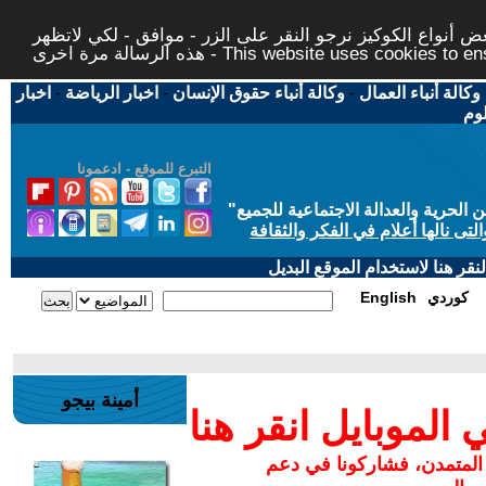
 أنواع الكوكيز نرجو النقر على الزر - موافق - لكي لاتظهر
This website uses cookies to ensure you ge
وكالة أنباء العمال
-
وكالة أنباء حقوق الإنسان
-
اخبار الرياضة
-
اخبار
لوم
التبرع للموقع - ادعمونا
حرية والعدالة الاجتماعية للجميع
"
تى نالها أعلام في الفكر والثقافة
قر هنا لاستخدام الموقع البديل
كوردي
English
أمينة بيجو
لموبايل انقر هنا
 المتمدن، فشاركونا في دعم