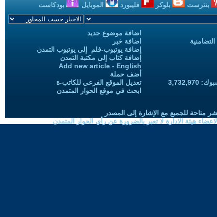
بنترست
بلوكر
فليبورد
الموبايل
بودكاست
اضافة موضوع جديد
التضامنية
اضافة خبر
إضافة يوتيوب-فلم إلى يوتيوب التمدن
إضافة كتاب إلى مكتبة التمدن
Add new article - English
أضف حملة
3,732,97
تعديل الموقع الفرعي للكاتب-ة
ابحث في موقع الحوار المتمدن
شر متاحة للجميع مع الإشارة إلى المصدر
ضاء هيئة الادارة لا تعبر بالضرورة عن رأي الحوار المتمدن