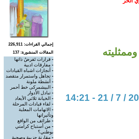
ي الحر
إجمالي القراءات: 226,911
ممثليته
المقالات المنشورة: 137
-
قرارات تَفرضُ ذاتها
-
مفارقات ادبية
-
أنجازات اشباه القيادات
-
تجاهل واستمرار متقصد
-
أنشطة ملونة
-
البيشمركى خط أحمر
-
تبادل الأدوار
-
الخيانة ثلاثي الأبعاد
-
لقاء قيادات المرحلة
-
الاتهامات المعلبة
وتأثيراتها
-
طرائف من الواقع
-
من أستباح كرامتي
بوطني؟
-
مقارنة حزبية وصحبة