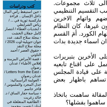
لى ثلاث مجموعات.
كتب ودراسات
ب التقسيم التنظيمي
-
حين استيقظ رأس المال
داخل الإنسان .. قراءة
هم واتهام الاخرين
ماركسية ثورية في ... /
ن غيرها، كان النظام
رياض الشرايطي
-
ابجديات العطاء / انتصار
م الكورد. أمَ القسم
كامل جفلان الخشت
-
مجلة سلاح النقد، عدد
 ان اسماء جديدة بدات
جوان-جويلية-اوت 2026 /
مجلة سلاح النقد
-
حقوق العصر / أحمد
التاوتي
لى الأخرين بتبريرات
-
قصة الأمراض المزمنة و
مل على اقناع تابعيه
إفلاس الأطباء / عدنان
رضوان
لة على قيادة المجلس
Letters from the East /
-
عدنان رضوان
 تساهم باظهار بعض
-
العولمة الرأسمالية:
جدل المجرد والملموس /
فاخر جاسم
-
سياسة حفار الساق / د.
مقالة ساهمت باتخاذ
خالد زغريت
 ساهموا بفشلها؟
-
الطائفية المتغلغلة في
لبنان / حسين محمود