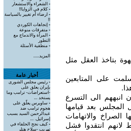
-
الشعراء والاستشعار
-
كلام في الزوايا!!
-
ارضاء أم تغيير بالسياسة
!!
-
إتجاهات الكوردي
-
متفرقات منوعة
-
المرأة والاندماج مع
التطور
-
منطقية الأسئلة
المزيد.....
هوة بتاخذ العقل مثل
أخبار عامة
لمت على المتابعين
-
رئيس مجلس الشورى
ذا.
بإيران يعلق على
-استعراضات- ترامب وما
 انبههم الى التسرع
يستخد ...
-
ساويرس يعلّق على
ل المجلس بعد قيامها
هجوم ترامب ضد
عبدالرحمن السيد بسبب
ا الصراخ والاتهامات
إسرائيل. ...
 لانهم انتقدوا فشل
-
كيف نجح الحلفاء في
تهريب -سلاح هتلر