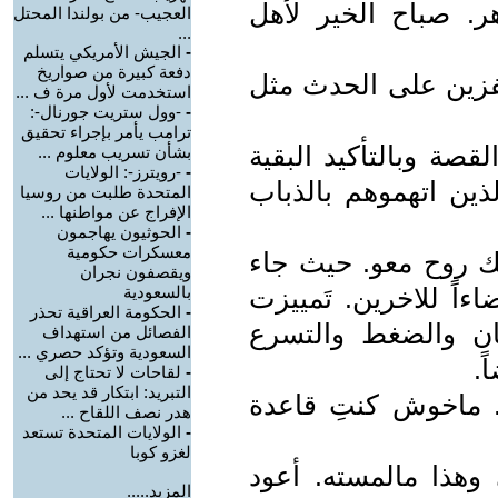
هر. صباح الخير لأهل
العجيب- من بولندا المحتل
...
-
الجيش الأمريكي يتسلم
دفعة كبيرة من صواريخ
قفزين على الحدث مثل
استخدمت لأول مرة ف ...
-
-وول ستريت جورنال-:
ترامب يأمر بإجراء تحقيق
قصة وبالتأكيد البقية
بشأن تسريب معلوم ...
-
-رويترز-: الولايات
ذين اتهموهم بالذباب
المتحدة طلبت من روسيا
الإفراج عن مواطنها ...
-
الحوثيون يهاجمون
معسكرات حكومية
عك روح معو. حيث جاء
ويقصفون نجران
ءاً للاخرين. تَمييزت
بالسعودية
-
الحكومة العراقية تحذر
جان والضغط والتسرع
الفصائل من استهداف
السعودية وتؤكد حصري ...
ً.
-
لقاحات لا تحتاج إلى
التبريد: ابتكار قد يحد من
. ماخوش كنتِ قاعدة
هدر نصف اللقاح ...
-
الولايات المتحدة تستعد
لغزو كوبا
وهذا مالمسته. أعود
المزيد.....