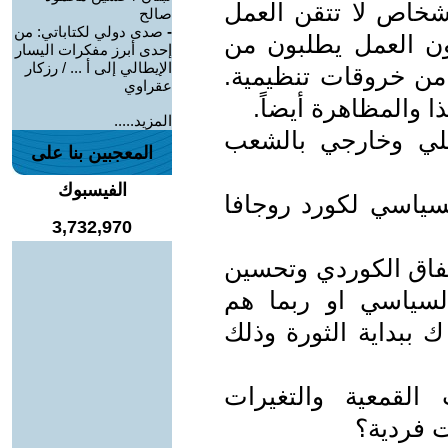
خاص لا تتقن العمل
صالح
-
صدى دولي لكتاباتي: من
نون العمل يطلبون من
إحدى أبرز مفكرات اليسار
الإيطالي إلى أ ... / رزكار
 من خروقات تنظيمية.
عقراوي
 والمظاهرة أيضاً.
المزيد.....
لي وخارجي بالشعب
المعجبين بنا على
الفيسبوك
سياسي لكورد روجافا
3,732,970
فاق الكوردي وتحسين
لسياسي او ربما هم
ببداية الثورة وذلك
القمعية والتغيرات
ت فردية؟