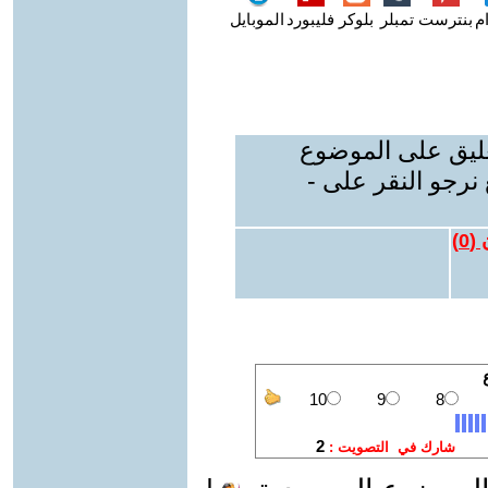
م
بنترست
تمبلر
بلوكر
فليبورد
الموبايل
عليق على الموضوع
نرجو النقر على -
 (
0
)