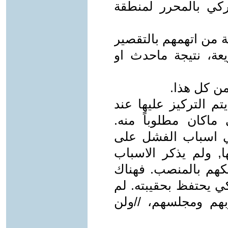
كي بالمحرر لمنطقة
ة من اتهمهم بالتقصير
عة، نتيجة ماحدث او
ن كل هذا.
م التركيز عليها عند
اكان مطلوباً منه.
ي اسباب الفشل على
, ولم يذكر الاسباب
كهم بالمنصب. فهناك
ي يحتفظ بحقيبته. لم
هم ومجلسهم، //ولن