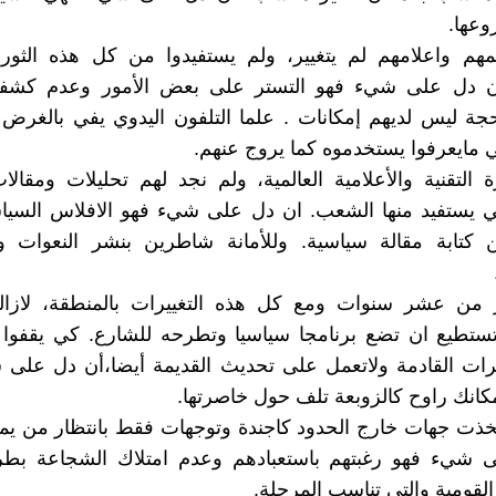
وعها.
هم واعلامهم لم يتغيير، ولم يستفيدوا من كل هذه الثورات
 ان دل على شيء فهو التستر على بعض الأمور وعدم كشفه
بحجة ليس لديهم إمكانات . علما التلفون اليدوي يفي بالغرض 
مايعرفوا يستخدموه كما يروج عنهم.
ة التقنية والأعلامية العالمية، ولم نجد لهم تحليلات ومقال
 يستفيد منها الشعب. ان دل على شيء فهو الافلاس السي
 كتابة مقالة سياسية. وللأمانة شاطرين بنشر النعوات و
ر من عشر سنوات ومع كل هذه التغييرات بالمنطقة، لازالت
تستطيع ان تضع برنامجا سياسيا وتطرحه للشارع. كي يقفوا 
يرات القادمة ولاتعمل على تحديث القديمة أيضا،أن دل على
كانك راوح كالزوبعة تلف حول خاصرتها.
تخذت جهات خارج الحدود كاجندة وتوجهات فقط بانتظار من يم
 شيء فهو رغبتهم باستعبادهم وعدم امتلاك الشجاعة بطرح
القومية والتي تناسب المرحلة.