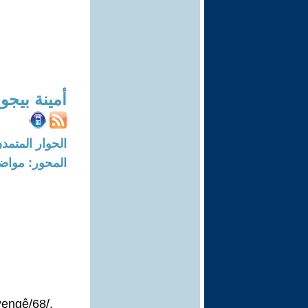
أمينة بيجو
الحوار المتمدن-العدد: 7975 - 24
المحور: مواض
./Şengê û Pengê/68