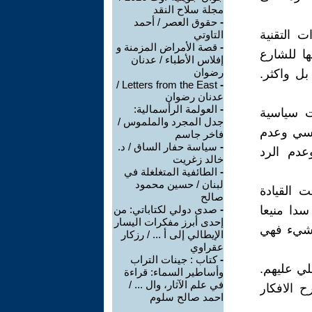
مجلة سلاح النقد
-
حقوق العصر / أحمد
 التقنية
التاوتي
-
قصة الأمراض المزمنة و
ا للشارع
إفلاس الأطباء / عدنان
رضوان
بل واكثر.
Letters from the East /
-
عدنان رضوان
-
العولمة الرأسمالية:
ات سياسية
جدل المجرد والملموس /
اسي وعدم
فاخر جاسم
-
سياسة حفار الساق / د.
عدم الرد
خالد زغريت
-
الطائفية المتغلغلة في
لبنان / حسين محمود
 القيادة
صالح
سدا منيعا
-
صدى دولي لكتاباتي: من
إحدى أبرز مفكرات اليسار
 شيء فهي
الإيطالي إلى أ ... / رزكار
عقراوي
-
كتاب : جينات التراب
لي عليهم.
وأساطير السماء: قراءة
في علم الآثار، وال ... /
 الافكار
احمد صالح سلوم