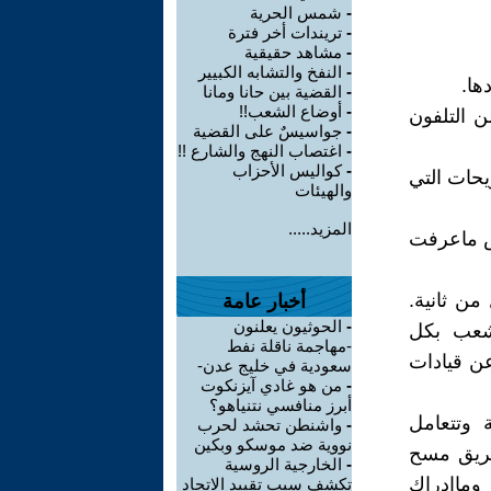
-
شمس الحرية
-
تريندات أخر فترة
-
مشاهد حقيقية
-
النفخ والتشابه الكبيير
ها.
-
القضية بين حانا ومانا
-
أوضاع الشعب!!
ن التلفون
-
جواسيسٌ على القضية
-
اغتصاب النهج والشارع !!
-
كواليس الأحزاب
حات التي
والهيئات
المزيد.....
بس ماعرفت
من ثانية.
أخبار عامة
-
الحوثيون يعلنون
لشعب بكل
-مهاجمة ناقلة نفط
عن قيادات
سعودية في خليج عدن-
-
من هو غادي آيزنكوت
أبرز منافسي نتنياهو؟
 وتتعامل
-
واشنطن تحشد لحرب
نووية ضد موسكو وبكين
طريق مسح
-
الخارجية الروسية
 وماادراك
تكشف سبب تقييد الاتحاد