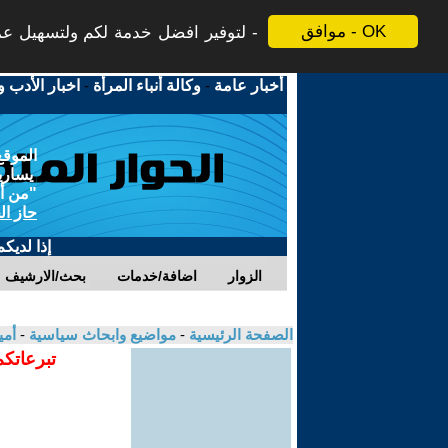
موافق - OK
لتوفير افضل خدمة لكم ولتسهيل عملي
أخبار عامة
-
وكالة أنباء المرأة
-
اخبار الأدب و
الموقع
يسارية
"من أج
حاز ال
إذا لديك
الزوار
اضافة/خدمات
بحث/الارشيف
الصفحة الرئيسية
-
مواضيع وابحاث سياسية
-
أمي
تبرعاتكم