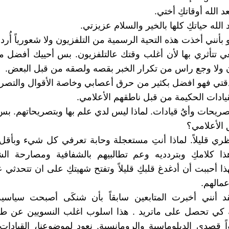
 الله أوقاتكِ أختي.
 الله حياتكِ كلها بالخير والسلام عزيزتي.
 بأنني أخذت هذه التحية الرسمية من التلفزيون ولا شعورياً أُردد
عي تتأثري بها لأن أغلب وقتك عالتلفزيون. بس أحييك أفضل م
 ولا وجع راس من تكرار الخبر بقصه ولصقه من قبل البعض.
تي فهو افضل بكثير من حرق أعصابي وخاصة الأقوال والتصري
قيادات الحكيمة من قبل ناطقهم الأعلامي.
 تصريحات وأيُ قيادات. لماذا ليس لدي علم بها وبتصريحاتهم. 
 الأعلامي؟
ظري قليلاً. لماذا أنتِ مستعجلة وحابة تعرفي كل شيء وبأقل 
هذا كلامكِ وبتردديه وعم تطالبيهم بالشفافية ومصارحة ا
ذا أحببت أن أدغدغ قلبكِ قليلاً وتفتح شهيتكِ على ان تتحدثي 
عمالهم.
قد أنني أخبرت المتابعين سابقاً بأن شنكَى أصبحت سياسية
ة كي تحصل على ماتريد . هذا اسلوب اغلب النسويين عن 
ً قصدي الدبلوماسية والرومانسية. نعود لموضوعنا، القيادات