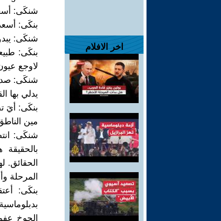
شنكَى: أسعد
بنكَى: أسعد
شنكَى: يبدو
اخر الافلام
بنكَى: طبي
لاوجع عيون
شنكَى: صدق
يدلي بها ال
بنكَى: أيَ
مين الناطق
شنكَى: انت
بالحقيقة 
الحقائق. له
المرحلة وأ
بنكَى: أعت
بدبلوماسي
الجوخ عفوا