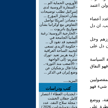
الأوروبي الحماية الم ...
لن اعتمد
-
السفارة الروسية لدى
إسرائيل تطلب توضيحات
بشأن احتجاز المؤرخ ...
عدد أعضاء
-
مصادر: أمريكا تواصل
التفاوض مع أوكرانيا بشأن
عب. ان دل
صواريخ باتريوت ...
-
الخارجية الروسية: رغبة
ألمانيا الجامحة في
وزهم وحل
التصعيد قد تقود ال ...
ان دل على
-
حكومة الزيدي تسعى
لتحييد الساحة العراقية
-
أزمة هرمز تعيد -تورك
ة السياسة
ستريم- إلى الواجهة
-
-الأصعب منذ الثورة-..
هو النفاق
ماذا قال بزشكيان عن
وضع إيران في الذكر ...
لمفصوليين
المزيد.....
 شيء فهو
كتب ودراسات
-
ابجديات العطاء / انتصار
كامل جفلان الخشت
يفة، ووضع
-
مجلة سلاح النقد، عدد
يطرة على
جوان-جويلية-اوت 2026 /