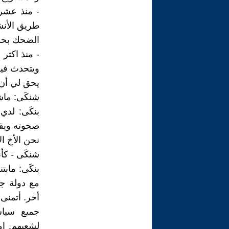
- منذ عشرا
طريق الأنش
الضحك بحق 
- منذ اكثر
ويتحدث فيه
يحق لي أن 
شنكَى: ماش
بنكَى: لدي
صحوته ويقو
نحن الأخ ال
شنكَى - كأ
بنكَى: ماب
مع دولة جا
أخر. أتمنى 
جميع سياس
لشعبهم. ام