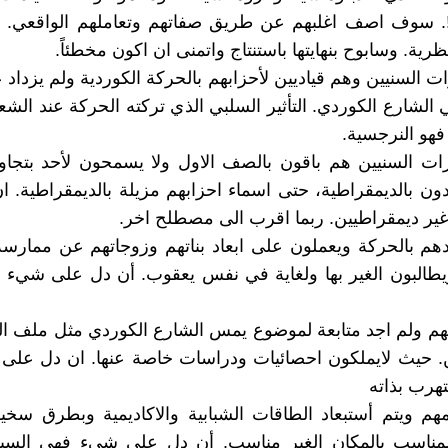
ت!. سوف اصف اغلبهم عن طريق صفاتهم وتعاملهم الواقعي. و
رية. وسابوح بنهايتها باستنتاج واتمنى ان اكون مخطئاً.
ت السنيين وهم قياديين لأحزابهم بالحركة الكوردية ولم يزداد 
 الشارع الكوردي. التأثير السلبي الذي تركته الحركة عند الش
هو النرجسية.
ات السنيين هم باقون بالصف الاول ولا يسمحون لأحد بتجا
دون بالديمقراطية، حتى اسماء احزابهم مزيلة بالديمقراطية. 
ر ديمقراطيين. ربما اقرب الى مصطلح اخر.
دهم بالحركة ويعملون على ابعاد بناتهم وزوجاتهم عن ممارس
طالبون الغير بها ولغاية في نفس يعقوب. أن دل على شيء ف
هم ولم اجد متابعة لموضوع يمس الشارع الكوردي مثل ملف ا
ن. حيث لايملكون احصائيات ودراسات خاصة عنها. ان دل على
تهرب بذاته
هم ويتم أستبعاد الطاقات الشبابية والاكاديمية وبطرق سخ
ناسب بالمكان الغير مناسب. أن دل على شيء فهي الس