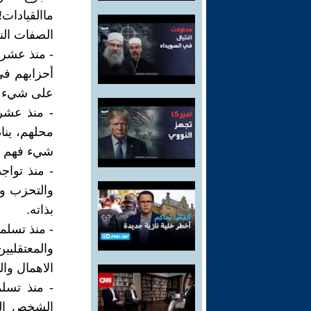
ماالقيادا
الصفات النظ
- منذ عشرا
أحزابهم في
على شيء ف
- منذ عشر
محلهم، ينا
شيء فهم غي
- منذ تواج
والتحزب وي
بذاته.
- منذ تسلم
والمعتقليي
الاهمال وال
- منذ تسلم
الشخص الم