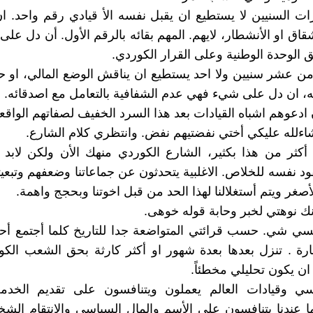
ت السنيين لا يستطيع ان يقبل نفسه الأ قيادي رقم واحد. 
قاق او الأنشطار، لايهم. المهم بقائه بالرقم الأول. أن دل عل
الوحدة الوطنية وعلى القرار الكوردي.
 من عشر سنيين ولا احد يستطيع ان يناقش الوضع المالي، او 
، ان دل على شيء فهي عدم الشفافية بالتعامل مع اصدقائه.
ادعوهم اشباه القيادات بعد هذا السرد الخفيف لصفاتهم الواقعي
اءلله عليكي أختي نفضتيهم نفض. وانتظري كلام الشارع.
 أكثر من هذا بكثير، الشارع الكوردي منهك الأن ولكن لابد
د نفسه للخلاص. الاغلبية يتحدثون عن جماعاتنا وضعفهم وتبعي
أصغر ويتم أستغلالنا لهذا الحد من قبل اخوتنا وبحجج واهمة.
نك نوهتي لخبر وحابة قوله خوهى.
تنسي شي. حسب قرائتي المتواضعة جدا للتاريخ كلما أجتمع أحد
رة . تنزل بعدها بعدة شهور او أكثر كارثة بحق الشعب الك
ان يكون تحليلي مخطئاً.
ي وقيادات العالم يعملون ويتنافسون على تقديم الخدم
ا عندنا يتنافسون على الأسم والمال السياسي والانتقام الشخ