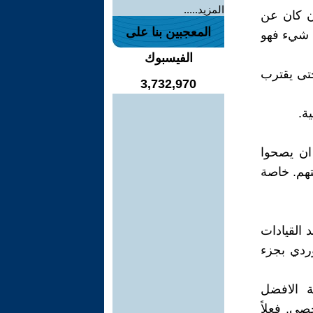
المزيد.....
ان كان عن
المعجبين بنا على
ى شيء فهو
الفيسبوك
حتى يقترب
3,732,970
ة.
 ان يصحوا
تهم. خاصة
 القيادات
وردي بجزء
ة الافضل
صي. فعلاً