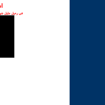
ا‫
في رحيل جليل شهبا