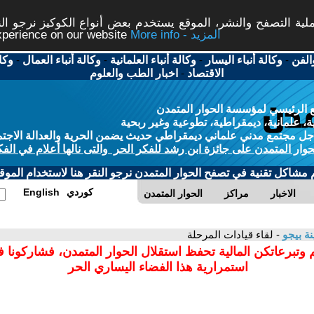
ة التصفح والنشر، الموقع يستخدم بعض أنواع الكوكيز نرجو النق
More info - المزيد
experience on our website
الفن
-
وكالة أنباء اليسار
-
وكالة أنباء العلمانية
-
وكالة أنباء العمال
-
وكا
الاقتصاد
-
اخبار الطب والعلوم
 الرئيسي لمؤسسة الحوار المتمدن
، علمانية، ديمقراطية، تطوعية وغير ربحية
ل مجتمع مدني علماني ديمقراطي حديث يضمن الحرية والعدالة الاجتم
حوار المتمدن على جائزة ابن رشد للفكر الحر والتى نالها أعلام في الفك
م مشاكل تقنية في تصفح الحوار المتمدن نرجو النقر هنا لاستخدام الموقع
كوردي
English
الاخبار
مراكز
الحوار المتمدن
نة بيجو
- لقاء قيادات المرحلة
 وتبرعاتكن المالية تحفظ استقلال الحوار المتمدن، فشاركونا 
استمرارية هذا الفضاء اليساري الحر