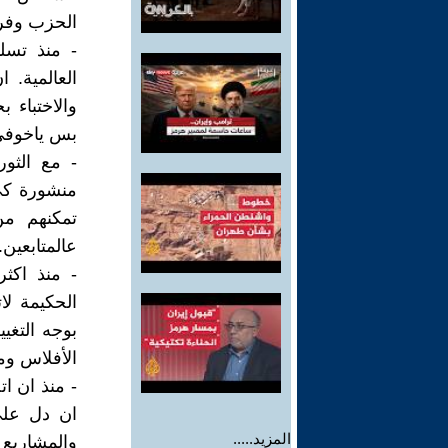
الحزب وفر
- منذ تسلم
العالمية.
والاختباء 
بس ياخوفي 
- مع الثور
منشورة كي
تمكنهم من
عالمتابعين.
- منذ اكث
الحكيمة لا
بوجه التغي
الأفلاس وم
- منذ ان ا
ان دل على
المزيد.....
والمشاريع 