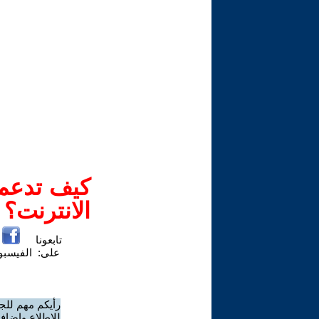
كيف تدعم-
الانترنت؟
تابعونا
على:
الفيسب
رأيكم مهم للج
للاطلاع وإضافة