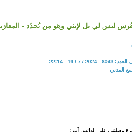
عُرس ليس لي بل لإبني وهو من يُحدّد - المعازي
20 / 7 / 19 - 22:14
مع المدني
ة وصلتني على الواتس آب :