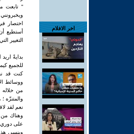
" تابعت مق
ويخبرونني
اختصار في 
اخر الافلام
أستطيع أن 
التغيير التي
بدايةً اريد
للجميع كيما
كنت قد نشر
ووسائط الإ
من خلاله ا
والمتنزّه ؛
نعم لقد لاقى
وهناك من عق
على دوري أن
وينسى هذا 