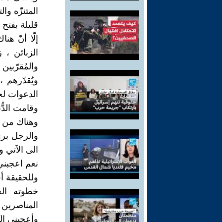
المتنزّه وا
قليلة بفتح 
إلّا أنّ ه
الزبائن ، 
والمُقرّبين
ويُقدّرهم
الدعوات لحض
وقامت الدُّ
وهناك من سل
والرجل بري
الى الآتي 
نعم اعجبني 
وللحقيقة أقو
خطوته الج
المناصرين 
وأعجبني الت