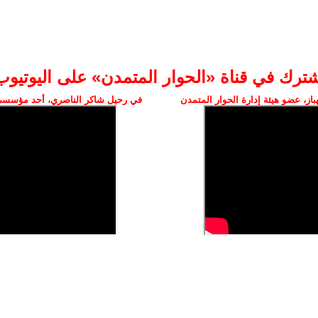
شترك في قناة «الحوار المتمدن» على اليوتيوب
ز، عضو هيئة إدارة الحوار المتمدن
في رحيل شاكر الناصري، أحد مؤسسي 