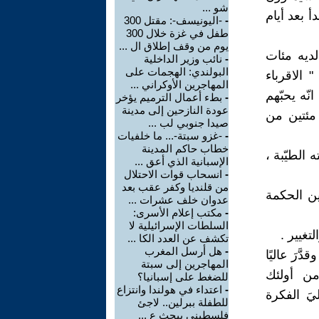
شو ...
أ بعد أيام
-
-اليونيسف-: مقتل 300
طفل في غزة خلال 300
يوم من وقف إطلاق ال ...
لديه مئات
-
نائب وزير الداخلية
البولندي: الهجمات على
 الاقرباء
المهاجرين الأوكراني ...
نّه يحبّهم
-
بطء أعمال الترميم يؤخر
عودة النازحين إلى مدينة
مئتين من
صيدا جنوبي لب ...
-
-غزو سبتة-... ما خلفيات
خطاب حاكم المدينة
 الطيّبة ،
الإسبانية الذي أعق ...
-
انسحاب قوات الاحتلال
من قلنديا وكفر عقب بعد
ين الحكمة
عدوان خلف عشرات ...
-
مكتب إعلام الأسرى:
السلطات الإسرائيلية لا
تغيير .
تكشف عن العدد الكا ...
-
هل أرسل المغرب
َّرَ عاليًا
المهاجرين إلى سبتة
من أولئك
للضغط على إسبانيا؟
-
اعتداء في هولندا وانتزاع
يَ الفكرة
للطفلة ببرلين.. لاجئ
فلسطيني يبحث ع ...