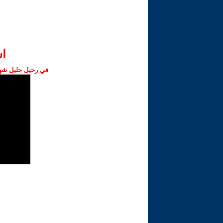
ا‫
في رحيل جليل شهبا