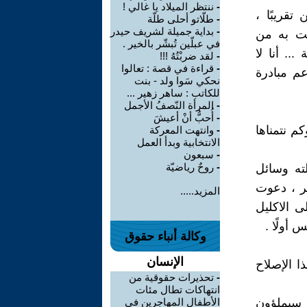
-
ننتظر الميلاد يا غالي !
تقريبًا ،
-
طلّاتو أحلى طلّة
-
بداية جميلة لشريف حيدر
مت به من
في عبلّين تُبشّر بالخير .
.. أنا لا
-
لقد ضربْتُهُ !!!
-
قراءة في قصة : تعالوا
م مبادرة
نحكي سَوا ولد - بنت
للكاتب : ساهر زهير ...
-
المرأة النّصفُ الأجمل
-
أُحبُّ أنْ أعيشَ
كم نتمناها
-
وانتهت المعركة
الانتخابية وبدأ العمل
-
سبعون
-
روحٌ رياضيّة
لته وسائل
ظر ، دعوت
المزيد.....
ى الاكليل
 أولًا .
وكالة أنباء حقوق
الإنسان
ا الإصلاح
-
تحذيرات حقوقية من
انتهاكات تطال مئات
ن سيملؤون
الأطفال المهاجرين في