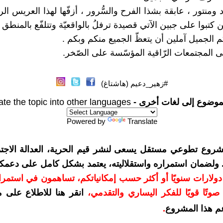
ومنتور ، عابقة بشذا الفرح والسُّرور ، أزفّها لهذا العريس الر
ن كتبوا على جبين الآتي قصيدة ترفلُ بالواقعيّة وتتلفّع بالمنطق .
 الجميل آملين أن يتعظّ الجميع منكم وبكم .
بنى المجتمعات الرّاقية المؤسّسة على الصّخر.
#زهير_دعيم (هاشتاغ)
موضوع إلى لغات أخرى -
ate the topic into other languages
Powered by
Translate
شروع تطوعي مستقل يسعى لنشر قيم الحرية، العدالة الاجتم
. ولضمان استمراره واستقلاليته، يعتمد بشكل كامل على دعمك
دعمكم بمبلغ 10 دولارات سنويًا أو أكثر حسب إمكانياتكم، تساهمون في استم
وتًا قويًا للفكر اليساري والتقدمي
،
انقر هنا للاطلاع على 
م هذا المشروع
.