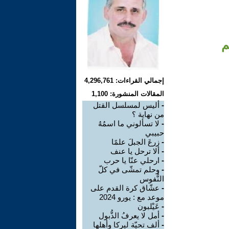
م
إجمالي القراءات: 4,296,761
المقالات المنشورة: 1,100
-
أليس لمسلسل القتل
من نهاية ؟
-
لا تسألوني ما اسمُهُ
حبيبي
-
زرعَ الجبلَ علمًا
-
ألا ترحل يا عنف
-
ارحلي عنّا يا حرب
-
وحلم تمشّى في كلّ
النُّفوس
-
عشّاق كرة القدم على
موعد مع : يورو 2024
-
عَيْلبون
-
أمل لا يعرفُ الذُّبول
-
ألف تحيّة ليركا وأهلها