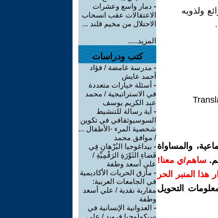
-
دمار واسع وعشرات
ائع ولذويه
الاعتقالات عقب انسحاب
الاحتلال من مخيم قلند ...
المزيد.....
كتب ودراسات
-
مدرسة غامضة / فؤاد
أحمد عايش
-
أسئلة خيارات متعددة
في الاستراتيجية / محمد
Transl
عبد الكريم يوسف
-
أية رسالة للتنشيط
السوسيوثقافي في تكوين
شخصية المرء -الأطفال ...
/ موافق محمد
اعية، والمساواة
-
بيداغوجيا البُرْهانِ فِي
فَضاءِ الثَوْرَةِ الرَقْمِيَّةِ /
م.
ساهم/ي معنا!
علي أسعد وطفة
-
مأزق الحريات الأكاديمية
رار هذا المنبر الحر
في الجامعات العربية:
معلومات التحويل
مقاربة نقدية / علي أسعد
وطفة
-
العدوانية الإنسانية في
سيكولوجيا فرويد / علي