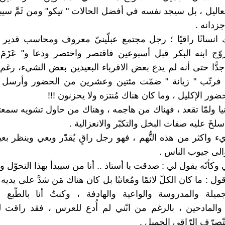
لتعاليل ، بل سيجد نفسه في أفضل الحالات " تيكو" ومن ثَمَّ سيبد
جزدانه .
ناك انسانًا راقيًا ؛ رجل مجتمع عبلّينيّ معروف ومحاسب قدير 
زوّج ابنه البكر قبل أسبوعين فاقتصر واختصر ودعا و" عَزَمَ "
 جدًّا حتى أنه لم يدع بعض الاقرباء البعيدين بعض الشيء، رغم ا
 ، فرتّب " زيانة " ضمّت مئتين وعشرين من الحضور وأرسل 
ور الإكليل ، وما كان هناك مُنتزه ولا يحزنون !!!
نيا ولمّا تقعد ، فهناك من هاجمه ، وهناك من حاول تشويه سمعته
خَ عليه صفات البخل والتكبّر والانعزالية .
ء واكثر من هذه التُّهم ، فهو رجل راقٍ يُقدّر ويعي وينظر بع
والى جيوب الناس .
وكأنّه يقول لي : صدقت يا أستاذ .. أنا من سيبدأ بهذا التحوّل وال
ل : ما كان الكلّ لائمًا ومُعاتبًا بل كان هناك مَن شدَّ على يديه وقد
ميلة والمدروسة والواعية والهادفة ، وكنتُ أنا بالطّبع 
والمادحين ، بالرغم من انّني لم أُدع للعرس ، فقد راقت ل
ّصرّف الرّاقي الجميل .