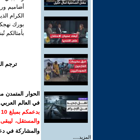
أضاميم ورد 
الكرام الذي
بورك نهجكم
بأمثالكم تُ
ترجم ال
الحوار المتمدن م
في العالم العربي
ب
والمستقل، ليبقى ص
والمشاركة في دع
المزيد.....