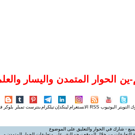
ين الحوار المتمدن واليسار والعلم
وك
التويتر
اليوتيوب
RSS
الانستغرام
لينكدإن
تيلكرام
بنترست
تمبلر
بلوكر
فل
ميع - شارك في الحوار والتعليق على الموضوع
 التعليقات من خلال الموقع نرجو النقر على - تعليقات الحوار المتمدن -