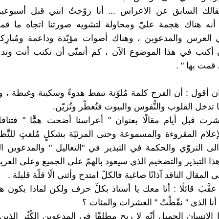
الك السابق عن الاعراس ... أنا زوّجتُ ابني قبل أسبوعين 
 أنه هناك هجمة عليّ ومحاولة لتشويه صورتنا اتجاه ما ق
العرس والمدعوين ، وهناك أصوات مؤيّدة وداعمة ومُبارِكة .
أكتب في هذا الموضوع الآن ، كم أتمنّى أن تكتب أنت وتدع
 قمت بها " .
 ان أقول : أن الفرح كلمة مُلوّنة تنقط هدوءً وسكينة وغبطة ، و
 تدخل القلوب والنُّفوس والبيوت فتُعطّر وتُزيّن.
ت قبل أيام مقالًا بعنوان " أعراسنا أضحت همًّا " فتناق
علام المقروءة والمسموعة وحتى المرئيّة بشكلٍ مُلفتٍ للنَّ
لى التروّي والحكمة في التبذير في "التعاليل " والمدعوين ال
 هذا التبذير والتضخيم الذي سيعود بالهمّ على الجميع وعلى العريس
 المقال الناقد آذانًا صاغية فالكلّ امتدح وأثنى الّا قلّة قليلة .
َّبَ قائلًا : أنا معك يا أستاذ بكلِّ حرف ولكن لماذا يكون هذ
ا الذي " نقّطْتُ " العشرات والمئات ؟
الانسان الجميل أنّه لا ربح مطلقًا في المدعوين الكُثُر الذي