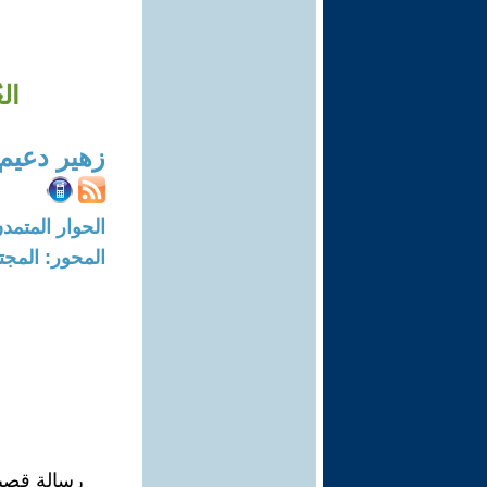
ال
زهير دعيم
الحوار المتمدن-العدد: 8043 - 24
المحور: المجت
رسالة قصير