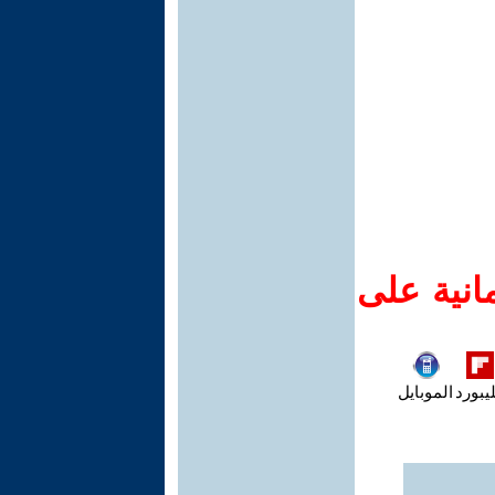
انية على
يبورد
الموبايل