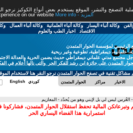
ة التصفح والنشر، الموقع يستخدم بعض أنواع الكوكيز نرجو النق
More info - المزيد
experience on our website
الفن
-
وكالة أنباء اليسار
-
وكالة أنباء العلمانية
-
وكالة أنباء العمال
-
وكا
الاقتصاد
-
اخبار الطب والعلوم
 الرئيسي لمؤسسة الحوار المتمدن
، علمانية، ديمقراطية، تطوعية وغير ربحية
ل مجتمع مدني علماني ديمقراطي حديث يضمن الحرية والعدالة الاجتم
حوار المتمدن على جائزة ابن رشد للفكر الحر والتى نالها أعلام في الفك
م مشاكل تقنية في تصفح الحوار المتمدن نرجو النقر هنا لاستخدام الموقع
كوردي
English
الاخبار
مراكز
الحوار المتمدن
- العُرس ليس لي بل لإبني وهو من يُحدّد - المعازيم
 وتبرعاتكن المالية تحفظ استقلال الحوار المتمدن، فشاركونا 
استمرارية هذا الفضاء اليساري الحر