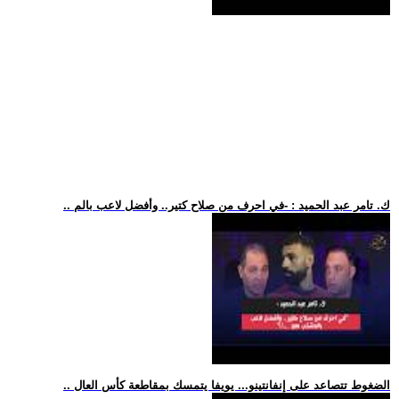
.. ك. تامر عبد الحميد : -في احرف من صلاح كتير.. وأفضل لاعب بالم
.. الضغوط تتصاعد على إنفانتينو... يويفا يتمسك بمقاطعة كأس العال