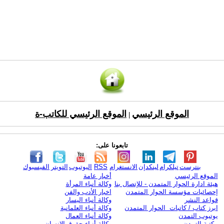
الموقع الرئيسي
الموقع الرئيسي للكاتب-ة
|
تابعونا على:
بنترست
تيلكرام
لينكدإن
الانستغرام
RSS
اليوتيوب
التويتر
الفيسبوك
الموقع الرئيسي
أخبار عامة
هيئة ادارة الحوار المتمدن - للإتصال بنا
وكالة أنباء المرأة
إحصائيات مؤسسة الحوار المتمدن
اخبار الأدب والفن
قواعد النشر
وكالة أنباء اليسار
ابرز كتاب / كاتبات الحوار المتمدن
وكالة أنباء العلمانية
يوتيوب التمدن
وكالة أنباء العمال
مكتبة التمدن
وكالة أنباء حقوق الإنسان