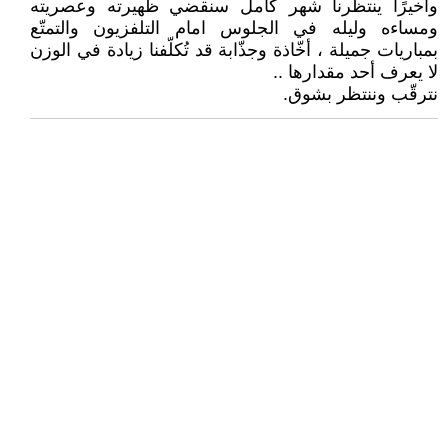
وأخيرًا ينتظرنا شهر كامل سنقضي ظهيرته وعصريته
ومساءه وليله في الجلوس امام التلفزيون والتمتّع
بمباريات جميلة ، أخّاذة وجذّابة قد تُكلّفنا زيادة في الوزن
لا يعرف أحد مقدارها ..
نترقّب وننتظر بشوق.