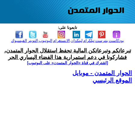
تابعونا على:
بودكاست
بنترست
تيلكرام
لينكدإن
الانستغرام
اليوتيوب
التويتر
الفيسبوك
تبرعاتكم وتبرعاتكن المالية تحفظ استقلال الحوار المتمدن،
فشاركونا في دعم استمرارية هذا الفضاء اليساري الحر
[اشترك في قناة ‫«الحوار المتمدن» على اليوتيوب]
الحوار المتمدن - موبايل
الموقع الرئيسي