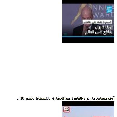
.. 10 آلاف متسابق ماراثون -القاهرة مهد الحضارة- بالفسطاط بحضور