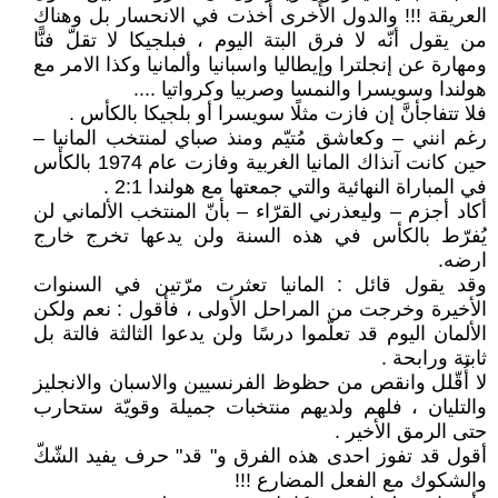
العريقة !!! والدول الأُخرى أخذت في الانحسار بل وهناك
من يقول أنّه لا فرق البتة اليوم ، فبلجيكا لا تقلّ فنًّا
ومهارة عن إنجلترا وإيطاليا واسبانيا وألمانيا وكذا الامر مع
هولندا وسويسرا والنمسا وصربيا وكرواتيا ....
فلا تتفاجأنَّ إن فازت مثلًا سويسرا أو بلجيكا بالكأس .
رغم انني – وكعاشق مُتيّم ومنذ صباي لمنتخب المانيا –
حين كانت آنذاك المانيا الغربية وفازت عام 1974 بالكأس
في المباراة النهائية والتي جمعتها مع هولندا 2:1 .
أكاد أجزم – وليعذرني القرّاء – بأنّ المنتخب الألماني لن
يُفرّط بالكأس في هذه السنة ولن يدعها تخرج خارج
ارضه.
وقد يقول قائل : المانيا تعثرت مرّتين في السنوات
الأخيرة وخرجت من المراحل الأولى ، فأقول : نعم ولكن
الألمان اليوم قد تعلّموا درسًا ولن يدعوا الثالثة فالتة بل
ثابتة ورابحة .
لا أُقّلل وانقص من حظوظ الفرنسيين والاسبان والانجليز
والتليان ، فلهم ولديهم منتخبات جميلة وقويّة ستحارب
حتى الرمق الأخير .
أقول قد تفوز احدى هذه الفرق و" قد" حرف يفيد الشّكّ
والشكوك مع الفعل المضارع !!!