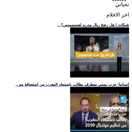
تحياتي
اخر الافلام
.. شبكات | هل رضخ ريال مدريد لفينيسيوس؟
.. إسبانيا: حزب يميني متطرف يطالب باستبعاد المغرب من استضافة مو