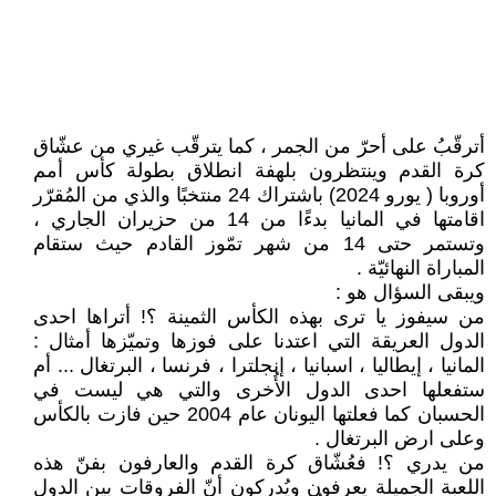
أترقّبُ على أحرّ من الجمر ، كما يترقّب غيري من عشّاق
كرة القدم وينتظرون بلهفة انطلاق بطولة كأس أمم
أوروبا ( يورو 2024) باشتراك 24 منتخبًا والذي من المُقرّر
اقامتها في المانيا بدءًا من 14 من حزيران الجاري ،
وتستمر حتى 14 من شهر تمّوز القادم حيث ستقام
المباراة النهائيّة .
ويبقى السؤال هو :
من سيفوز يا ترى بهذه الكأس الثمينة ؟! أتراها احدى
الدول العريقة التي اعتدنا على فوزها وتميّزها أمثال :
المانيا ، إيطاليا ، اسبانيا ، إنجلترا ، فرنسا ، البرتغال ... أم
ستفعلها احدى الدول الأُخرى والتي هي ليست في
الحسبان كما فعلتها اليونان عام 2004 حين فازت بالكأس
وعلى ارض البرتغال .
من يدري ؟! فعُشّاق كرة القدم والعارفون بفنّ هذه
اللعبة الجميلة يعرفون ويُدركون أنّ الفروقات بين الدول