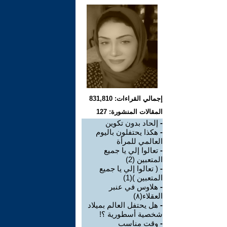
إجمالي القراءات: 831,810
المقالات المنشورة: 127
-
إلحاد بدون تكوين
-
هكذا يحتفلون باليوم
العالمي للمرأة
-
تعالوا إلي يا جميع
المتعبين (2)
-
( تعالوا إلي يا جميع
المتعبين )(1)
-
هلاوس في عنبر
العقلاء(٨)
-
هل يحتفل العالم بميلاد
شخصية أسطورية ؟!
-
وقت مناسب