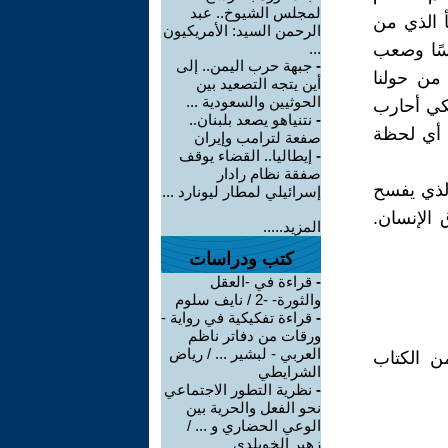
لمجلس الشيوخ.. عبد
 الذي من
الرحمن السيد: الأمريكيون
ئسًا وصعب
...
-
جبهة حرب اليمن.. إلى
من حولنا
أين يتجه التصعيد بين
الحوثيين والسعودية ...
لكي أحارب
-
نتنياهو يصعد بلبنان..
ي أي لحظة
صفعة لترامب وإيران
-
إيطاليا.. القضاء يوقف
صفقة نظام رادار
الذي يفسح
إسرائيلي لمطار ليونارد ...
 الإنسان.
المزيد.....
كتب ودراسات
-
قراءة في -العقل
والثورة- -2 / نايف سلوم
-
قراءة تفكيكية في رواية -
ورقات من دفاتر ناظم
العربي - لبشير ... / رياض
ن الكتاب
الشرايطي
-
نظرية التطور الاجتماعي
نحو الفعل والحرية بين
الوعي الحضاري و ... /
زهير الخويلدي