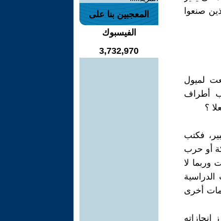
ذين صنعوا
المعجبين بنا على
الفيسبوك
3,732,970
عت لميول
ب أطراف
لا ؟
بير، فكتب
كة أو حرب
 وربما لا
الدراسية
ومات أخرى
ز إنجازاته