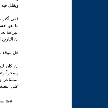
ويقلل فيه
ففي أكثر من
ما هو حسن
البراقة له.
إن التاريخ 
هل نتوقف يو
إن كان للب
وسحراً وتد
المشاعر وا
على التغلغل
#علا_مجد