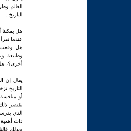
العالم وطر
التاريخ .
هل يمكننا أ
عندما نقرأ
هل وقعت ب
وطبيعة وع
أخرى؟، هل 
يقال إن ال
التاريخ تز
أو منافسة 
يقتصر ذلك
الذي يدرسه
ذات أهمية 
وبذلك فالتا