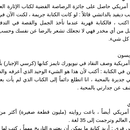
أمريكي حاصل على جائزة الرصاصة الفضية لكتاب الإثارة الع
 يجيب ديفيد بالداتشي قائلاً : لو كانت الكتابة جريمة ، لكنت الآن 
 اكتب ، فالكتابة قهرية عندما تأخذ الجمل والقصة في التد
فضل من أي مخدر فهي لا تجعلك تشعر بالرضا عن نفسك وحسب
 كل شيء.
ريسون
مريكية وصف النقاد في نيويورك تايمز كتابها (كرسي الإجبار) بأن
ن في الكتابة : أكتب لأن هذا هو الشيء الوحيد الذي أعرفه وال
 جديرة بالمحبة ، انا اتطلع دائماً إلى الكتاب الذي لم يأت بع
ف عن جدارتي بالمحبة .
الم وترجمت إلى 35 لغة .
ري : أريد كتابة ما يمكن أن يعتبره التاريخ مهماً ، كتب لها 