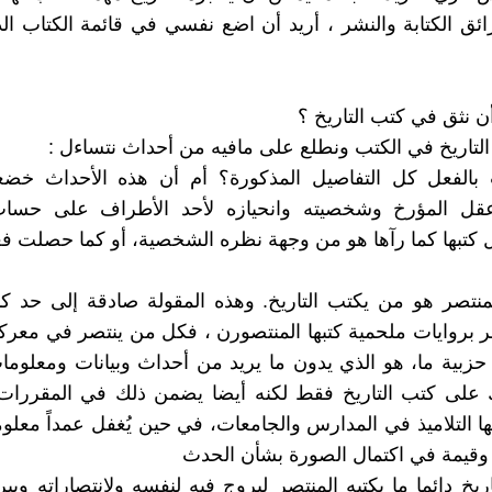
ائق الكتابة والنشر ، أريد أن اضع نفسي في قائمة الكتاب ال
ن نثق في كتب التاريخ ؟
 التاريخ في الكتب ونطلع على مافيه من أحداث نتساءل :
الفعل كل التفاصيل المذكورة؟ أم أن هذه الأحداث خض
قل المؤرخ وشخصيته وانحيازه لأحد الأطراف على حسا
كتبها كما رآها هو من وجهة نظره الشخصية، أو كما حصلت فع
منتصر هو من يكتب التاريخ. وهذه المقولة صادقة إلى حد ك
خر بروايات ملحمية كتبها المنتصورن ، فكل من ينتصر في معر
حزبية ما، هو الذي يدون ما يريد من أحداث وبيانات ومعلومات
 على كتب التاريخ فقط لكنه أيضا يضمن ذلك في المقررات 
ا التلاميذ في المدارس والجامعات، في حين يُغفل عمداً معل
وقيمة في اكتمال الصورة بشأن الحدث
ريخ دائما ما يكتبه المنتصر ليروج فيه لنفسه ولانتصاراته ويبر