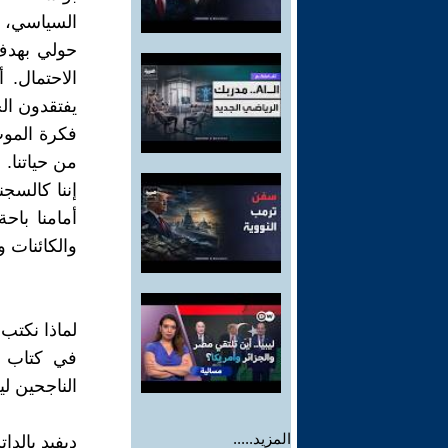
السياسي، 
حولي بهدف 
الاحتمال.
يفتقدون ال
فكرة الموت
من حياتنا.
إننا كالسج
أمامنا باح
والكائنات و
لماذا نكتب
في كتاب "
الناجحين لي
المزيد.....
ديفيد بالدا