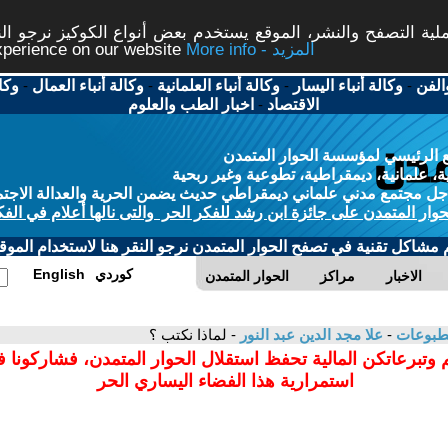
ة التصفح والنشر، الموقع يستخدم بعض أنواع الكوكيز نرجو النق
More info - المزيد
experience on our website
الفن
-
وكالة أنباء اليسار
-
وكالة أنباء العلمانية
-
وكالة أنباء العمال
-
وكا
الاقتصاد
-
اخبار الطب والعلوم
 الرئيسي لمؤسسة الحوار المتمدن
، علمانية، ديمقراطية، تطوعية وغير ربحية
ل مجتمع مدني علماني ديمقراطي حديث يضمن الحرية والعدالة الاجتم
حوار المتمدن على جائزة ابن رشد للفكر الحر والتى نالها أعلام في الفك
م مشاكل تقنية في تصفح الحوار المتمدن نرجو النقر هنا لاستخدام الموقع
كوردي
English
الاخبار
مراكز
الحوار المتمدن
مطبوعات
-
علا مجد الدين عبد النور
- لماذا نكتب ؟
 وتبرعاتكن المالية تحفظ استقلال الحوار المتمدن، فشاركونا 
استمرارية هذا الفضاء اليساري الحر