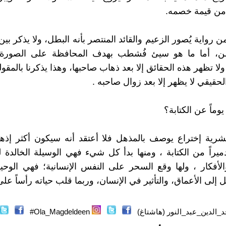
 من قيمة خصمه.
 رواية يُصور الزعيم والقائد المنتصر بأنه البطل، ولا يذكر بين 
، أما ما هو سيئ فُشطب بهدف المحافظة على الصورة 
 ولا تظهر هذه الحقائق إلا بعد ذهاب صاحبها، وهذا يذكرنا بالمقو
الحقيقي لا يظهر إلا بعد زوال صاحبه .
ماً عن الكتابة؟
شرية إختراع يوصف بالمذهل فلا أعتقد أنه سيكون أكثر إذهالاً 
ميراً من الكتابة ، ومنها بدأ كل شيء فهي الوسيلة الخالدة ل
لأفكار ، ولها وقع السحر على النفس الإنسانية؛ فهي الوحيد
 إلى الأعماق، والتأثير في الإنسان، وربما قلب حياته رأساً ع
_الدين_عبد_النور (هاشتاغ)
Ola_Magdeldeen#