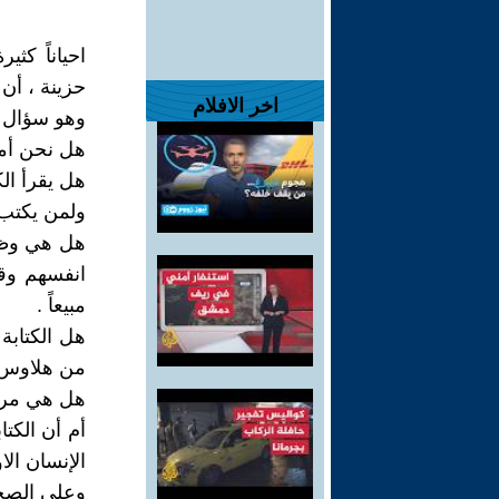
احياناً كث
حزينة ، أن 
اخر الافلام
وهو سؤال ل
هل نحن أمه
هل يقرأ الك
ولمن يكتب 
هل هي وظيف
انفسهم وقد
مبيعاً .
هل الكتابة
من هلاوس 
هل هي مرآة
أم أن الكت
الإنسان ال
وعلى الصخ