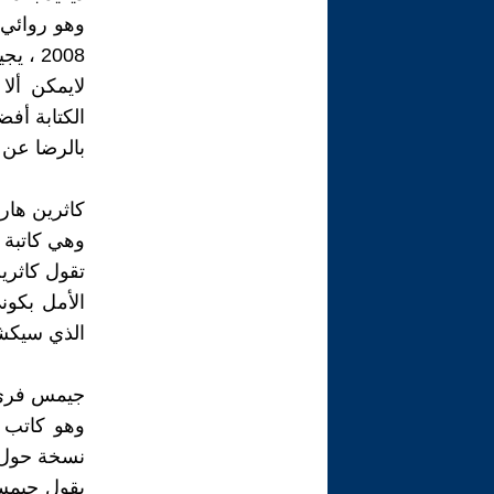
وهو روائي 
2008 ،
لايمكن ألا
الكتابة أ
بالرضا عن
كاثرين ها
وهي كاتبة أ
تقول كاثري
الأمل بكوني
الذي سيكش
جيمس فري
نسخة حول الع
يقول جيمس ف