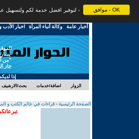
موافق - OK
لتوفير افضل خدمة لكم ولتسهيل عملي
أخبار عامة
-
وكالة أنباء المرأة
-
اخبار الأدب و
الموقع
يسارية
"من أج
حاز ال
إذا لديك
الزوار
اضافة/خدمات
بحث/الارشيف
الصفحة الرئيسية
-
قراءات في عالم الكتب و ال
تبرعاتكم