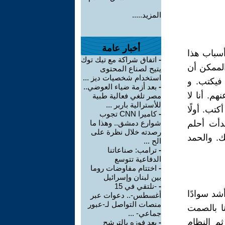
المزيد.....
أخبار عامة
أسباب هذا
-
اتفاق شراكة مع تيك توك
الممكن أن
يتيح لصناع المحتوى
استخدام شخصيات ديز ...
 فيكتب. و
-
بعد أزمة ضياء العوضي..
م. أنا لا
مصر تلغي فعالية طبية
للأسترالية باربر ...
تب. أولًا
-
كاميرا CNN تجوب
دأت أحلم
شوارع دمشق.. وهذا ما
رصدته خلال نظرة على
ك. والحمد
الح ...
-
ترامب: صناعاتنا
الدفاعية تتوسع
-
اختتام مفاوضات روما
بين لبنان وإسرائيل
-
-نلتقي في 15
شد سوادًا
أغسطس-.. دعوات عبر
منصات التواصل لـ-عبور
نا بالصمت
جماعي- ...
م النظام
-
بعد فوزه بالترشح