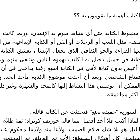
كتاب أهمية ما يقومون به ؟؟
حفوظ الكتابة مثل أي نشاط يقوم به الإنسان، وربما كانت 
ضة، مثل اللعب أو الرحلات أو الفن أو الكتابة الإبداعية، من 
ا القراءة والجو الثقافي الذي يجعل الإنسان يعشق الكتابة
لكتابة فن جميل يتصل به الكاتب بهموم الناس ويتلقى منهم وعنه
أعيش بدون كتابة لأنني في الكتابة اشبع رغبة بداخلي في أن أك
تمتاع الشخصي وبعد أن أخذت موضوع الكتابة مأخذ الجد، ب
لممكن أن يوصلني هذا النشاط إليها كالمجد والشهرة وغير ذل
اكثر مما تمنته.
ة السورية "حميدة نعنع" فتحدثت عن الكتابة قائلة :
ماذا أكتب فلا أجد أفضل مما قاله جوزيف كونراد: ثمة ظلام أ
ليل هو بلا شك ظلام الصمت. ولأننا منذ ولادتنا محكوم علي
سلطة، كل أشكال السلطة: الأب ثم القابلة، ثم المجتمع، ث