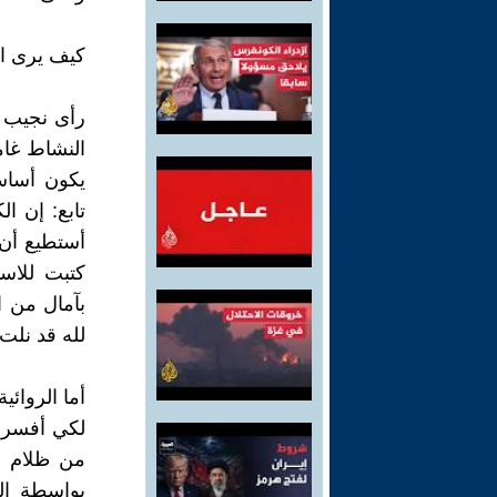
كيف يرى ال
رأى نجيب م
النشاط غام
يكون أساسه
تابع: إن ا
أستطيع أن 
كتبت للاس
بآمال من ا
لله قد نلت 
أما الروائي
لكي أفسر ل
من ظلام ال
بواسطة ال