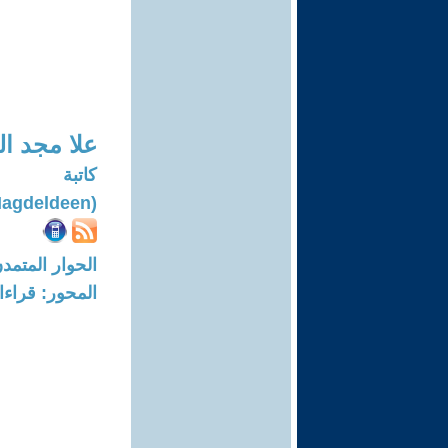
علا مجد ال
كاتبة
(Ola Magdeldeen)
الحوار المتمدن-العدد: 8019 - 24
المحور: قراء