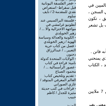
-
-فجر الفلسفة اليونانية
الميين في
قبل سقراط- استعراض
في السجن ،
نقدي للمقدمة-2 / نايف
سلوم
فق ، تكون
-
فلسفة البراكسيس عند
أنطونيو غرامشي في
 بل تشعر
مواجهة الاختزالية والا ... /
زهير الخويلدي
-
الكونية والعدالة وسياسة
الهوية / زهير الخويلدي
-
فصل من كتاب حرية
التعبير... / عبدالرزاق
ه فاتن .
دحنون
ذي يمنحني
-
الولايات المتحدة كدولة
نامية: قراءة في كتاب
د ، الكتاب
-عصور الرأسمالية ... /
محمود الصباغ
-
تقديم وتلخيص كتاب:
العالم المعرفي المتوقد /
غازي الصوراني
-
قراءات في كتب حديثة
وهو كاتب أمريكي أيضاً ، باعت روايته (مليون قطعة صغيرة) أكثر من 7 ملايين
مثيرة للجدل / كاظم
حبيب
معنى يغير
المزيد.....