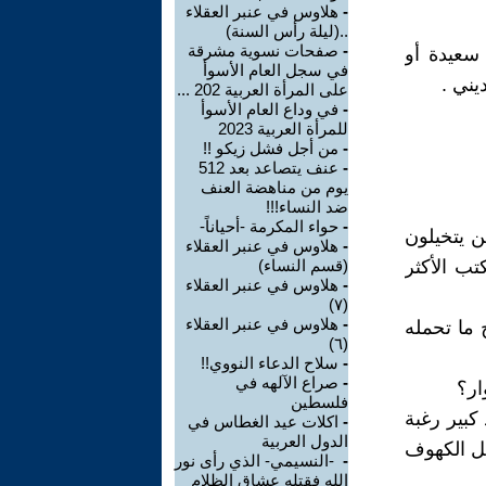
-
هلاوس في عنبر العقلاء
..(ليلة رأس السنة)
-
صفحات نسوية مشرقة
 سعيدة أو
في سجل العام الأسوأ
يني .
على المرأة العربية 202 ...
-
في وداع العام الأسوأ
للمرأة العربية 2023
-
من أجل فشل زيكو !!
-
عنف يتصاعد بعد 512
يوم من مناهضة العنف
ضد النساء!!!
-
حواء المكرمة -أحياناً-
ن يتخيلون
-
هلاوس في عنبر العقلاء
تب الأكثر
(قسم النساء)
-
هلاوس في عنبر العقلاء
(٧)
-
هلاوس في عنبر العقلاء
 ما تحمله
(٦)
-
سلاح الدعاء النووي!!
-
صراع الآلهه في
ار؟
فلسطين
كبير رغبة
-
اكلات عيد الغطاس في
الدول العربية
ل الكهوف
-
-النسيمي- الذي رأى نور
الله فقتله عشاق الظلام