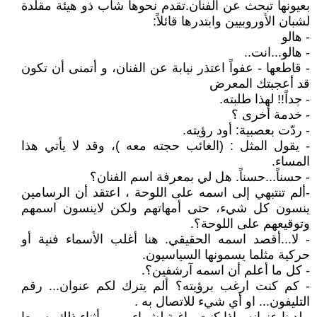
بعيونها تبحث عن الفنان.تقدم نحوها شاب ذو هيئة مقلدة
لشبان الأوروبيين وابتدرها قائلاً:
- هالو
- هالو...انت..
- قاطعها - عفواً اعتذر نيابة عن الفنان، و أتمنى أن تكون
قد أعجبتك المعرض
- جداً!! لهذا طلبته.
- خدمة أخرى ؟
- ردّت بعصبية: أود رؤيته.
- يقول المثل : (الغائب حجته معه )، وقد لا يأتي هذا
المساء.
- حسناً...حسناً. هل لي بمعرفة اسم الفنان؟
-ألم تنتبهي إلى اسمه على اللوحة ، اعتقد أن الرسامين
ينسون كل شيء، حتى أمهاتهم ولكن لاينسون اسمهم
وتوقيعهم على اللوحة؟.
- لا...أقصد اسمه الحقيقي. هنا أغلب الأسماء فنية أو
حركية مثلما يسمونها السياسيون.
- كل ما أعلم أن اسمه آرشفين؟.
- كم كنت ارغب برؤيته؟ ألم يترك لكم عنوان... رقم
التليفون... او أي شيء للاتصال به .