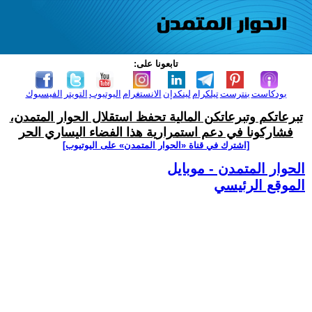
تابعونا على:
بودكاست
بنترست
تيلكرام
لينكدإن
الانستغرام
اليوتيوب
التويتر
الفيسبوك
تبرعاتكم وتبرعاتكن المالية تحفظ استقلال الحوار المتمدن،
فشاركونا في دعم استمرارية هذا الفضاء اليساري الحر
[اشترك في قناة ‫«الحوار المتمدن» على اليوتيوب]
الحوار المتمدن - موبايل
الموقع الرئيسي