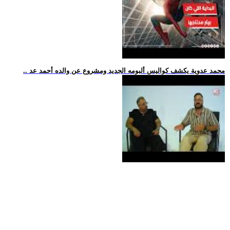
.. محمد عدوية يكشف كواليس ألبومه الجديد ومشروع عن والده أحمد عد