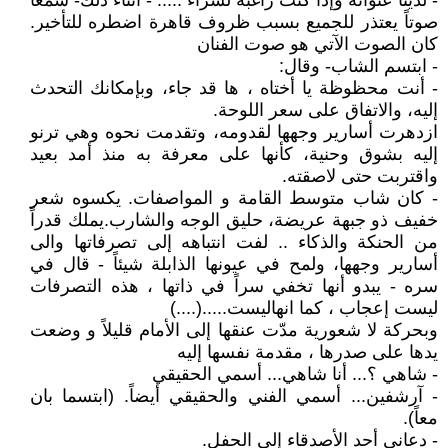
- لدينا عنوانه وإذا كنت راغبة لشراء ..... - أثناء ذلك- سمعا
صوتاً يعتذر للجميع بسبب ظروف قاهرة اضطره للتأخير.
كان الصوت الآتي هو صوت الفنان
- ابتسم الشاب- وقال:
- أنت محظوظة يا أختاه ، ها قد جاء، وبإمكانك التحدث
إليه، والاتفاق على سعر اللوحة.
ازدهرت أسارير وجهها لقدومه، وتقدمت نحوه وهي ترنو
إليه بشوق وحنية، كأنها على معرفة به منذ أمد بعيد
واقتربت حتى لاصقته.
- كان شاب متوسط القامة و المواصفات. يكسوه شعر
خفيف ذو جبهة عريضة، حليق الوجه والشارب.يملك قدراً
من الحنكة والذكاء .. لفت انتباهه إلى تصرفاتها والى
أسارير وجهها، ولمح في عيونها الذابلة شيئاً - قال في
سره - يبدو أنها تخفي سراً في ذاتها ، هذه التصرفات
ليست إعجاب ، كما انهاليست.....(....)
وبحركة لا شعورية مدّت عنقها إلى الأمام قليلاً و وضعت
يدها على صدرها ، مقدمة نفسها إليه
- شاهي ؟... أنا شاهي... أسمي الحقيقي
- آرشفين... أسمي الفني والحقيقي أيضاً. (ابتسما بان
معاً).
- دعاني أحد الأصدقاء إلى الحفل.