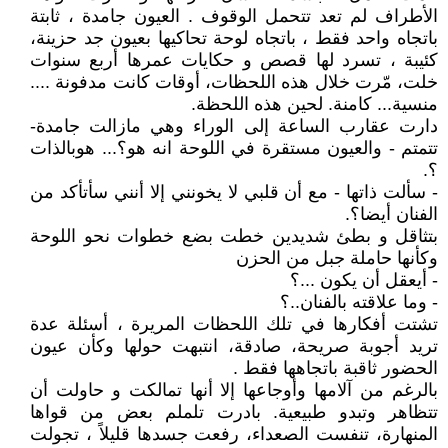
الأطراف لم تعد تتحمل الوقوف . العيون جامدة ، ثابتة
باتجاه واحد فقط ، باتجاه لوحة تحاكيها بعيون جد حزينة،
كئيبة ، تسرد لها قصص و حكايات عمرها أربع سنوات
خلت، مّرت خلال هذه اللحظات، أوقات كانت مدفونة ....
منسية... كامنة. لحين هذه اللحظة.
دارت عقارب الساعة إلى الوراء وهي مازالت جامدة-
تتمتم - والعيون مستقرة في اللوحة انه هو؟... هوبالذات
؟.
- سألت ذاتها - مع أن قلبي لا يخونني إلا أنني سأتأكد من
الفنان أيضا؟.
بتثاقل و بطئ شديدين خطت بضع خطوات نحو اللوحة
وكأنها حاملة جبل من الحزن
- أيعقل أن يكون ...؟
- وما علاقته بالفنان..؟
تشتت أفكارها في تلك اللحظات المريرة ، أسئلة عدة
تريد أجوبة صريحة، صادقة، انتبهت حولها وكأن عيون
الحضور ثاقبة باتجاهها فقط .
بالرغم من آلامها وأوجاعها إلا أنها تمالكت و حاولت أن
تتظاهر وتبدو طبيعية. بادرت تلملم بعض من قواها
المنهارة، تنفست الصعداء، رفعت جسدها قليلاً ، تجولت