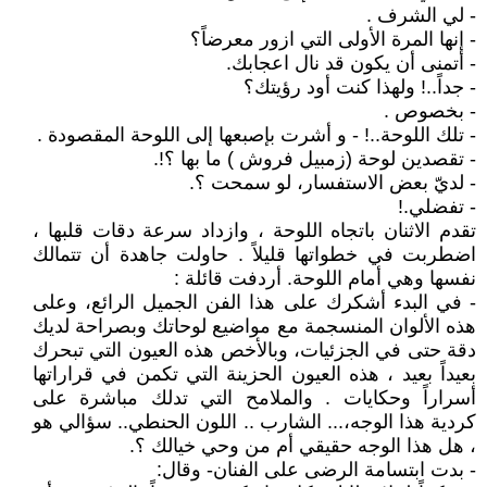
- لي الشرف .
- إنها المرة الأولى التي ازور معرضاً؟
- أتمنى أن يكون قد نال اعجابك.
- جداً..! ولهذا كنت أود رؤيتك؟
- بخصوص .
- تلك اللوحة..! - و أشرت بإصبعها إلى اللوحة المقصودة .
- تقصدين لوحة (زمبيل فروش ) ما بها ؟!.
- لديّ بعض الاستفسار، لو سمحت ؟.
- تفضلي.!
تقدم الاثنان باتجاه اللوحة ، وازداد سرعة دقات قلبها ،
اضطربت في خطواتها قليلاً . حاولت جاهدة أن تتمالك
نفسها وهي أمام اللوحة. أردفت قائلة :
- في البدء أشكرك على هذا الفن الجميل الرائع، وعلى
هذه الألوان المنسجمة مع مواضيع لوحاتك وبصراحة لديك
دقة حتى في الجزئيات، وبالأخص هذه العيون التي تبحرك
بعيداً بعيد ، هذه العيون الحزينة التي تكمن في قراراتها
أسراراً وحكايات . والملامح التي تدلك مباشرة على
كردية هذا الوجه،... الشارب .. اللون الحنطي.. سؤالي هو
، هل هذا الوجه حقيقي أم من وحي خيالك ؟.
- بدت ابتسامة الرضى على الفنان- وقال: