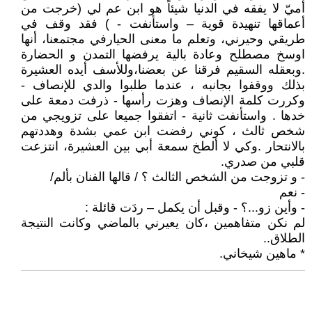
أميّ لا يفقه في الدنيا شيئاً هو ابن عم لي (خرجت من
أعماقها تنهيدة قوية – واستأنفت - ) فقد وقف في
طريقي وحيرني، وتعلم ما معنى الحيارفي مجتمعنا، أنها
اوسخ مصطلح وعادة بالية يرفضها التمدن و الحضارة
.وبعقله السقيم فرقنا عن بعضنا،وللأسف أيده العشيرة
بذلك ووقفوا بجانبه ، عندما طلبوا والدي للإنصاف -
وكررت كلمة الإنصاف وهزت رأسها - ذرفت دمعة على
خدها . واستأنفت ثانية - اتفقوا جميعا على تزويجي من
شخص ثالث ، كوني رفضت ابن عمي بشدة وهددتهم
بالانتحار .وكي لا ألطخ سمعة أبي بين العشيرة، انتزعت
قلبي من صدري.
- و تزوجت من الشخص الثالث ؟ / قالها الفنان بألم/
- نعم
- وأين زو...؟ - وقبل أن يكمل – ردَت قائلة :
لم نكن متفاهمين ،كان يعيرني بالماضي وكانت النتيجة
الطلاق..
* ماهين شيخاني.