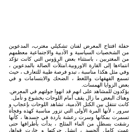
حفلة افتتاح المعرض لفنان تشكيلي مغترب، المدعوين
من الشخصيات السياسية و الأدبية والاجتماعية معظمهم
من المغتربين ، باستثناء بعض الرؤوس التي كانت تؤكد
انتماءها إلى القارة الاوروبية.امتلأت الصالة بالمدعوين ،
وفي مثل هكذا مناسبة ، تبدو فرصة طيبة للتعارف ، حيث
تسمع القهقهات واللغط ، الضحك والابتسامات و في
بعض الزوايا الهمسات.
يؤكدون للمشاهد على انهم قد انهوا جولتهم في المعرض.
وهناك البعض ما زال يقف أمام اللوحات بخشوع و تأمل.
كانت تنتقل بين الكتل الآدمية، تشاهد اللوحات بإعجاب و
سرور ، لأنها المرة الأولى التي تزور مناسبة كهذه وفجأة
تسمرت بمكانها وسرت رعشة باردة في جسدها ، كأنها
رشقت بسطلٍ من الماء المثلج ، بدأت بأطرافها حتى
عمت كامل الجسد ، انشل حركتها و خارت قواها،