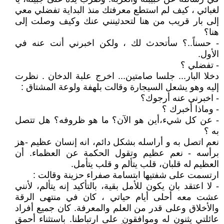
لغبائي ، كيف لم استطع معرفتك منذ البداية تفضلي معي
إلى بار قريب من هنا لتحدثينني عنك وكيف وصلت إلى
هنا؟
- حسناً..؟ سأتحدث لك ، ولكن اخبرني أنت عنه في
الأول.
- تفضلي ؟
دخلا البار... جلسا صامتين... اخرج علبة الدخان . نظرت
إليه وهو يشعل السيجارة وقالت بلهفة ولوعة المشتاق :
- اخبرني عنه أرجوك؟
- وماذا أخبرك ؟
- عن كل شيء،أين هو الآن؟ ما هو ظروفه؟ هل تتصل
به ؟
نعم اتصل به و أراسله بشكل دائم، انه إنسان عظيم -هز
برأسه - نعم عظيم وتقول الحكمة عن العظماء. أن
العظيم له قلبان، قلب يتألم و قلب يتأمل.
ارتسمت على شفتيها ابتسامة صفراء حزينة وقالت :
- لا اعتقد بان يكون للأمل بقية، بالتأكيد إنه يتألم، لأنني
عشت معه أحلى أيام حياتي ، كان في منتهى الرقة
والأخلاق وعلى قدر من العلم والمعرفة. كان جميع أفراد
عائلتي يثنون له وموافقون على ارتباطنا. باستثناء أحمق