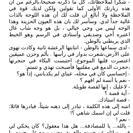
- شكراً لملاحظاتك، كل ما ذكرته صحيحاً،بالرغم من أن
هذه زيارتك الأولى كما تقولين ولكن لديك قوة في
الملاحظة ولا أبالغ أن قلت لك أن هذه اللوحة بالذات
غالية جداً لدي. وسأسر لك بان هذه العيون الحزينة وهذا
الوجه ليس من وحي خيالي ، بل هو وجه شاب غال
اعتبره أخي وصديقي وأستاذي في الرسم وهو الخيط
الذي يربطني بالوطن.
- لدى سماعها بالوطن - انتابتها الرعشة ثانية وكادت تهوى
على الأرض،شعرت بدوار في رأسها . بألم وحزن عميقين
اعتصرت قلبها الموجوع، احتبست البكاء في حنجرتها
،حجزت الدمع في مقلتيها فأصبحت تهذي و تتمتم:
- إحساسي كان في محله، عيناي لم يكذبانني، إذاً هو؟
- نعم يا آنسة لم افهم ؟
- لاعليك ، إنها لقصة طويلة.
- أية قصة ؟
- قصة استاذك.
انتبه إلى هذه الكلمة ، تبادر إلى ذهنه شيئاً، فبادرها قائلا:
قلت لي إن اسمك شاهي ؟!
- نعم !
- يالله... يا للمصادفة... هل هذا معقول؟ كان يحكي لي
في رسائله عن حبيبته والغربة. وضرب يده على جبينه، يا