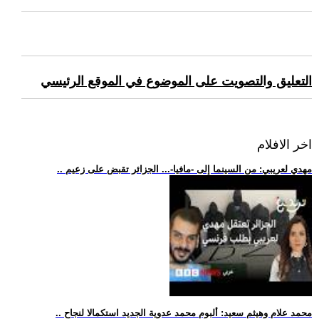
التعليق والتصويت على الموضوع في الموقع الرئيسي
اخر الافلام
.. مهدي لعريبي: من السينما إلى -مافيا-... الجزائر تقبض على زعيم
.. محمد علام وهيثم سعيد: ألبوم محمد عدوية الجديد استكمالا لنجاح