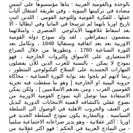
بالوحدة وبالقومية العربية : بناها مؤسسوها على اسسٍ
مضادة في تركيبتها البنيوية ، وفي طريقة اشتغال آليات
عملها ، للفكرة القومية وللتوحيد القومي : اللذين اثبت
تاريخ اوربا بانهما لم تترسخا في المانيا وفي ايطاليا - الًا
بعد اسقاط غلافيهما الآيدلوجي العنصري ، وامتلائهما
بمضمون ديمقراطي . لقد ولد نموذج دولة القومية
الاوربية بعد بعد اتفاقية وستفاليا 1648 ، وتكامل بعد
الثورة الصناعية 1760 ، وتطورها من خلال الصراع
الاستعماري على الاسواق والثروات الخارجية ، فهو
نموذج لا يمكن - بالنسبة للعرب الذين للآن يفضلون
المهارات الجسدية على السلاح التكنولوجي المتطور ،
ربما لانهم لم يلجوا بعد بوابة الثورة الصناعية - محاكاة
حروبه البينية او الخارجية [ وهو ما سقطت فيه تجربة
القوميين العرب ، ومن بعدهم الاسلاميين ] ، ولكن يمكن
الاستفادة مما توصل اليه نموذج القومية الاوربية من
نضوج عقلي باكتشافه لاهمية الانتخابات الدورية كبديل
عن العنف والحروب الاهلية في الوصول الى السلطة
السياسية . وبالمقارنة يكون نموذج السلطة الجديد في
اوربا : اكثر عقلانية - وهو يدير صراعاته الاجتماعية سلمياً
- من النماذج العربية في الحكم : فهو اكثر عقلانية من