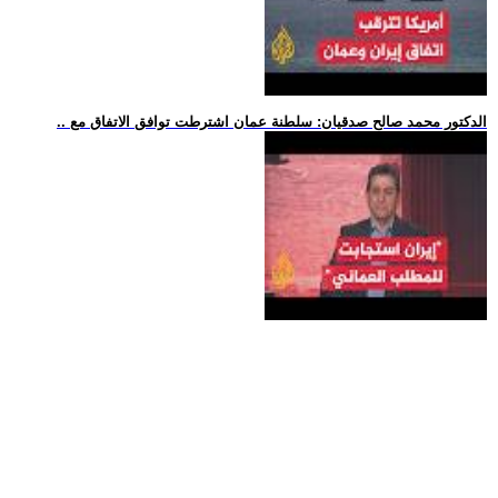
.. الدكتور محمد صالح صدقيان: سلطنة عمان اشترطت توافق الاتفاق مع