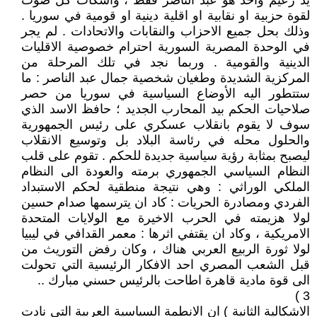
يد زعيم واحد هو عبد الناصر فقط ، واسكات كل صوت
لقوة حزبية او نقابية او اقلية دينية او قومية في سوريا .
وذلك بحل جميع الاحزاب والنقابات والاتحادات . لم يجر
في الوحدة المصرية السورية احترام خصوصية الاقليات
الدينية والقومية . وربما نجد في تلك المرحلة من
المركزية الشديدة وطغيان شخصية جمال عبد الناصر : ما
ستتطور اليه الأوضاع السياسية في سوريا من حصر
صلاحيات الحكم بيد المحارب الجديد ؛ حافظ الاسد الذي
سوف لا يقوم بانقلاب عسكري على رئيس الجمهورية
والحلول محله في رئاسة البلاد بل وتوسيع الانقلاب
ليصبح بمثابة رؤية سياسية جديدة للحكم . تقوم على قلب
النظام السياسي الجمهوري برمته والعودة الى النظام
الملكي الوراثي : وهي نتيجة منطقية لحكم الاستبداد
الفردي ومصادرة الحريات : كاد ان يترسمها صدام حسين
لولا هزيمته في الحرب الاخيرة مع الولايات المتحدة
الامريكية ، وكاد ان يقتفي اثرها : معمر القدافي في ليبيا
لولا ثورة الربيع العربي هناك ، وكان رفض التوريث من
قبل الشعب المصري احد الافكار الرئيسية التي تحولت
الى قوة مادية قاهرة اطاحت بالرئيس حسني مبارك ..
3 )
‎الاشكالية الثانية ) ان الانطمة السياسية العربية التي نادت