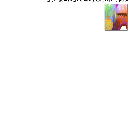
اليسار , الديمقراطية والعلمانية في المشرق العربي