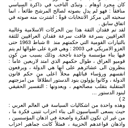
كان مجرد اوهام . وتبدّى الناخب في ذاكرة السياسي
منافقاً : فهو لم يدلِ بصوته لصالح المرشح طائعاً ، انما
سحبته الى مركز الانتخابات قوةٌ : اشترت منه صوته في
اتفاق سابق .
‎لقد تم فقدان الثقة هذا بين الحركات الاسلامية وغالبية
العراقيين بسرعة فاقت سرعة فقدان العراقيين للثقة
بالتيارات القومية التي حكمتهم منذ 8 شباط 1963 حتى
الغزو الامريكي في 2003 : وهي فترة على طوالها لم يتم
فيها بناء مؤسسة واحدة ناجحة. وذلك بسبب من كون
قوميو العراق ، طوال حكمهم الذي امتد لاربعين عاماً :
ينظرون الى عشائرهم على انها هي الدولة ، ويرفعون
انفسهم ورؤساء قبائلهم محلاً اعلى من حكم قانون
الدولة ، وكانوا يؤولون بنود الدستور انطلاقاً من امزجتهم
المتقلبة بتقلب مصالحهم ، ويعدونها : التفسير الحقيقي
لبنود الدستور …
2 )
‎وهذه واحدة من اشكاليات السياسة في العالم العربي :
حيث يسعى السياسيون الى بناء احزاب تتبنى فكرة ما ،
من غير ان تكون الفكرة واضحة في اذهان المؤسسين ،
واذهان قواعدهم الحزبية ، فمثلاً كانت جماهير احزاب