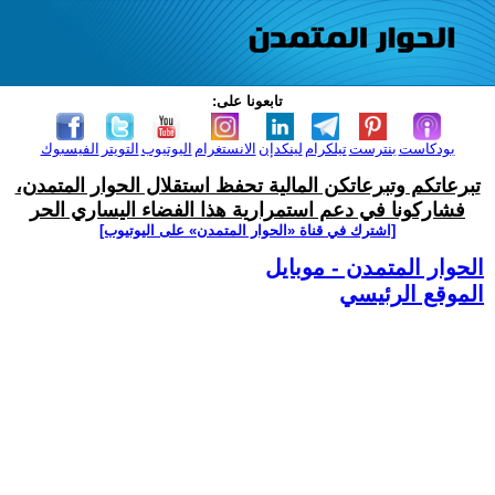
تابعونا على:
بودكاست
بنترست
تيلكرام
لينكدإن
الانستغرام
اليوتيوب
التويتر
الفيسبوك
تبرعاتكم وتبرعاتكن المالية تحفظ استقلال الحوار المتمدن،
فشاركونا في دعم استمرارية هذا الفضاء اليساري الحر
[اشترك في قناة ‫«الحوار المتمدن» على اليوتيوب]
الحوار المتمدن - موبايل
الموقع الرئيسي