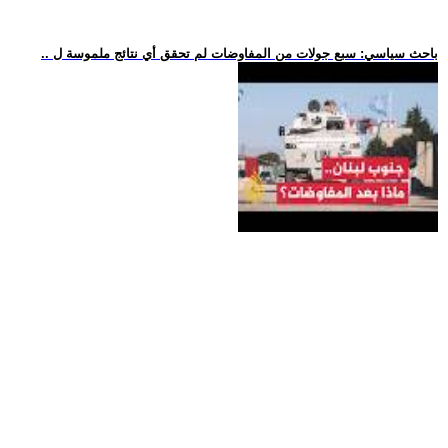
.. باحث سياسي: سبع جولات من المفاوضات لم تحقق أي نتائج ملموسة ل