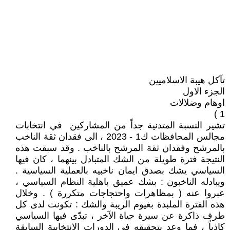
1 )
‎تشير النسبة المتدنية جداً من المشاركين في انتخابات
مجالس المحافظات ك1 - 2023 ، الى فقدان ثقة الناخب
بالمرشح وفقدان ثقة المرشح بالناخب . وقد سبقت هذه
النتيجة فترة طويلة من الشك المتبادل بينهما ، كان فيها
السياسي يشك بصدق ايمان ناخبيه بالعملية السياسية .
ويبادله الناخبون : بشك عميق باهلية النظام السياسي ،
عبروا عنه ( بمظاهرات واحتجاجات متكررة ) . وخلال
هذه الفترة الملبدة بغيوم الريبة والشك : تكونت لدى كل
طرف ذاكرة عن سيرة حياة الآخر ، تبدّى فيها السياسي
كاذباً ، فما وعد بتحقيقه في الدورات الانتخابية السابقة