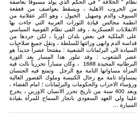
نظام " الخلافة " في الحكم الذي يولد مسبوقاً بعاصفة
من الحروب الاهلية ، ويسقط بعواصف من قعقعة
السيوف والدم وصهيل الخيول ، وهو اكثر عقلانية من
انظمة مجالس قيادة الثورات العربية التي جاءت بها
الانقلابات العسكرية ، وقد القى نظام القومية السياسي
على الملكية في بعض بلدان اوربا ، لكن جردها من
قداسة الدم وانهى وراثتها للسلطة ، ونقل جميع صلاحيات
السيادة الى البرلمانات الشعبية : مفتتحاً عصراً جديداً هو
عصر الشعوب : وقد تبلور هذا المسار بعد الثورة
البرطانيه المجيدة 1688 ، وكان مساراً تحررياً نالت فيه
المرأة مساواتها التامة مع الرجل وتمتع فيه الجنسان
بمساواة تامة مع رجال الكنيسة وملوك القصور العالية
ورؤساء الاحزاب والحكومات والبرلمانات ؛ امام القضاء ،
وبعد 400 سنة من تاريخ تحرر الانسان الاوربي ، يخرج
علينا ولي العهد السعودي بانجاز السماح للمرأة بقيادة
السيارة …