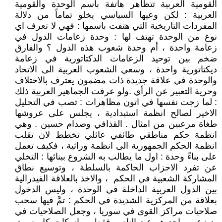
القومية العربية تتظاهر هاتفة باسم الوحدة والقومية
العربية : لكن وعيها السياسي يخلو تماماً من دلالة
المفردات التاريخية التي هتفت باسمها : فهي لا تعرف اي
نوع من الوحدة تهتف لها : وحدة زعامات الدول في
زعامة واحدة ، أم وحدة شعوب هذه الدول ؟ والفارق
ضخم بين توحيد الزعامات الدكتاتورية في زعامة
ديكتاتورية واحدة ، وسعي الشعوب العربية الى الاتحاد
والوحدة في علاقة جديدة ذات مضمون يعترف بالاختلاف
وحرية التعبير عن الرأي .ولو عرفت الجماهير العربية ذلك
: لما زجت نفسها في اتون مظاهرات : تصب في التحليل
الاخير لصالح انظمة استبدادية ، يجلس على عروشها
طغاة مرعبين من امثال . القذافي وصدام حسين . وهي
انظمة حكم مناطقي طائفي عائلي تخطط لان تقلب
انظمة الحكم الجمهورية الى انظمة وراثية ، فكيف تعمل
على بناءً وحدة : اول ما يطالب به الشروع ببنائها : التخلي
عن تفرد الاحزاب الحاكمة بالسلطة ، وتوسيع نطاق
المشاركة الشعبية في الحكم ، والاخذ بالعلاقة الفيدرالية
بين الدول العربية الداخلة في الوحدة ، وليس الدخول
بعلاقة من المركزية الشديدة في الحكم : تمَّ فيها سحب
صلاحيات مراكز القوى في سوريا ، وجعل الصلاحيات في