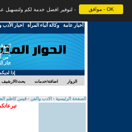
موافق - OK
لتوفير افضل خدمة لكم ولتسهيل عملي
أخبار عامة
-
وكالة أنباء المرأة
-
اخبار الأدب و
الموقع
يسارية
"من أج
حاز ال
إذا لديك
الزوار
اضافة/خدمات
بحث/الارشيف
الصفحة الرئيسية
-
الادب والفن
-
قيس كاظم الج
تبرعاتكم