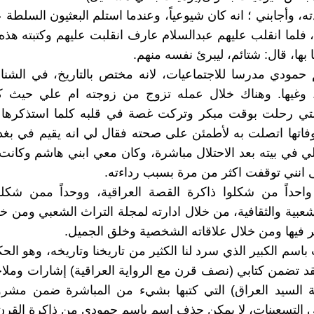
لما انقلب عليهم عبدالسلام عارف انقلبت عليهم وكتبته هذه 
بها، قال: شتائم، ليبرئ نفسه منهم.
حمودي مدرسا للاجتماعيات، لانه مختص بالتاريخ، في الشنا
.. وغيها. وهناك خلال عمله تزوج من زوجته ام علي حيث كا
التي رحلت بوقت مبكر وتركت غصة في قلبه كلما استذكرها ا
فاتها اتصلت به لأطمئن على صحته فقال لي انه يقيم في بغد
لي في بيته بعد الاحتلال مباشرة، وكان معي ابني هاشم وكا
ى انني توقفت اكثر من مرة بسبب رداءته.
احداً من شكلوا ذاكرة القصة العراقية، ووحداً ممن شكلوا
لشعبية والثقافية، من خلال ادارته لمجلة التراث الشعبي ومن خ
ر فيها ومن خلال علاقاته الشخصية وخلق الجميل.
سم الكبير الذي سرد لنا الكثير من تاريخنا وتاريخه، وهو الحك
قد تضمن كتابي (نصف قرن مع الرواية العراقية) إشارات وم
ة السيد العراق) التي كتبها بشيء من المباشرة ضمن مشروع
ي التسعينات، لا يمكن حذف اسم باسم حمودي من ذاكرة القر