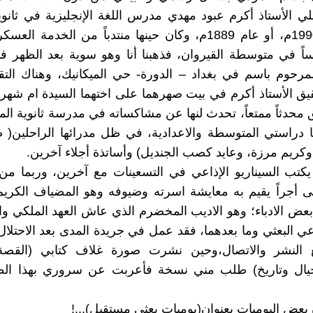
لي الأستاذ أكرم عبود مهدي مدرس اللغة الإنجليزية في ثانوي
نحو عام 1990م، أو عام 1889م، وكان حينها منتدباً من الخدمة ا
ساً في متوسطة القيروان، فذهبنا أنا وهو سوية بعد الظهر 
مرحوم باسم في بغداد – الدورة- حي الميكانيك، وهناك التق
ق الأستاذ أكرم في بيت صهرهما على اختهما السيدة ام شهر
محدثاً ممتعاً، تحدث لنها عن مشاكساته في مدرسة ثانوية ال
 دراستي المتوسطة والاعدادية، في ظل مدرائها الراحلين( ض
كريم مرزة، وعايد كصب الجنديل) وأساتذة أجلاء آخرين.
كتب السيناريو الإذاعي في التسعينات مع آخرين، وربما من
ى أجراً يقيم به معايشة اسرته وضيوفه وهو المضياف الكريم
بعض الادباء؛ وهو الاديب المخضرم الذي عاش العهد الملكي و
ي البعثي وما بعدهما، فقد عمل في جريدة المدى بعد الاحتلال
ع النشر والاتصال،وحين نشرت صورة غلاف كتابي (القصة 
جيال وتاريخ) طلب مني نسخة فأعربت عن سروري بهذا ال
بعض اليوميات بعنوان(يوميات بعثي مستقيل)...!