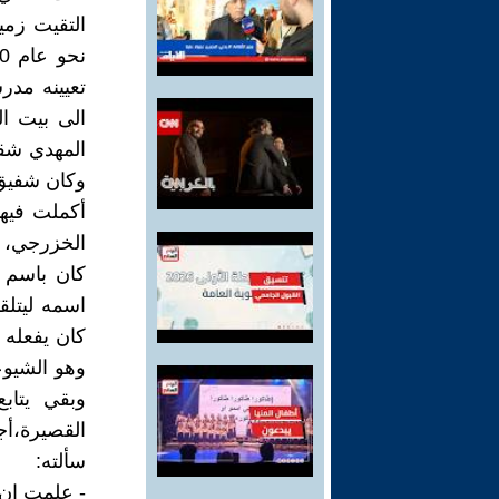
التقيت زمي
تعيينه مدر
الى بيت ال
المهدي شقي
وكان شفيق 
أكملت فيها
الخزرجي، و
كان باسم ي
اسمه ليتلق
كان يفعله 
وهو الشيوع
وبقي يتاب
القصيرة،أ
سألته:
- علمت ان 