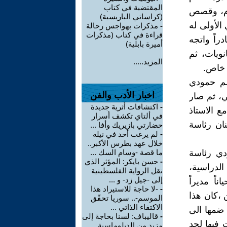
المقتضبة في كتاب
م،وقصص(تثنية الاقاصيص) لصلاح الدين الناهي الصادرة عام 1952م، وقصص
(كراساتي الباريسية)
 مجموعة حمودي الأولى له
-
مذكرات بهواجس رحالة
قراءة في كتاب (مذكرات
دراً واتجه
أميرة بابلية)
ويات، ثم
المزيد.....
 خاص.
سم حمودي
اخبار الأدب والفن
ي، ثم صار
-
اكتشافات أثرية جديدة
ع الاستاذ
في ألتاي تكشف أسرار
نان رئاسة
حضارتي بازيريك وأفا ...
-
لم يرغب أحد في نيله
خلال عهد بطرس الأكبر..
دي رئاسة
ما قصة -وسام السك ...
-
حسن بايكر: المؤثر الذي
الدراسية،
نقل الرواية الفلسطينية
إلى -جيل زد- و ...
اً مديراً
-
-لا حاجة للاستيراد هذا
 ،كان هذا
الموسم-.. سوريا تحقّق
الاكتفاء الذاتي ...
ضمها الى
-
قاليباف: لسنا بحاجة إلى
 فيها لحد
مزيد من الدبلوماسية