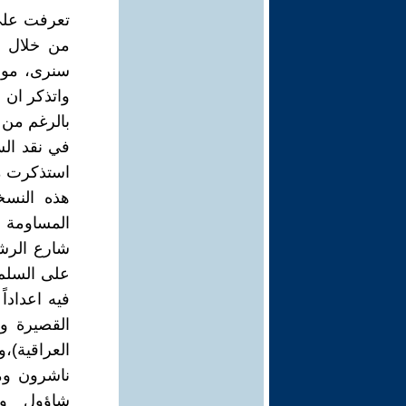
من خلال كت
سنرى، موج
واتذكر ان 
بالرغم من 
استذكرت مع
هذه النسخ
المساومة ا
شارع الرشي
على السلم 
فيه اعدادا
القصيرة وا
العراقية)،
ناشرون وم
شاؤول وخ