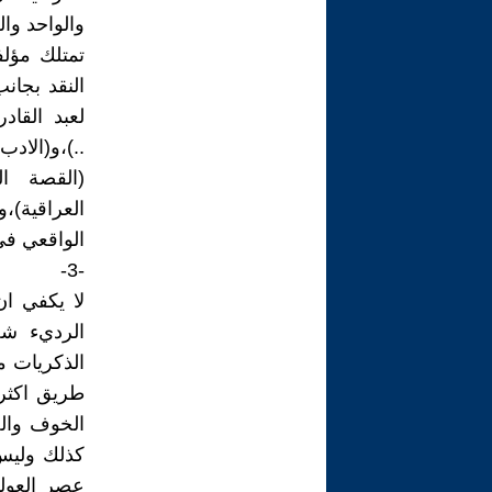
والواحد وال
تمتلك مؤلف
النقد بجا
لعبد القاد
..)،و(الاد
(القصة ال
العراقية)،
الواقعي في الرواية 
-3-
لا يكفي ان
الرديء شح
الذكريات م
طريق اكثر 
الخوف والح
كذلك وليس 
عصر العولم