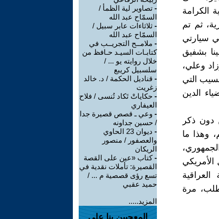
-
تصاوير لية الظمأ /
ة الكرامة
السمّاح عبد الله
لعسكرية، ثم تم
-
ثلاثاءات عابر سبيل /
السمّاح عبد الله
في سيارتي
-
ملامــح التجريــب في
ينا بشفيق
كتابـات السيـد حـافظ من
خلال روايته يو ... /
زاد وعلي،
سلسبيل كريبع
مسيب التي
-
قناديل الحكمة / د. خالد
زغريت
ياء الدين
-
حكاياتْ تَكاد تُنسى / فلاح
العيفاري
-
وعي ـ قصص قصيرة جدا
 دون ذكر
/ حسين جداونه
-
ديوان 23 الحاوي
، وهذا ما
والعصفور / منصور
الجمهوري،
الريكان
-
كتاب «عين على القصة
 الأمريكي
القصيرة: تأملات نقدية في
العراقية
تسع رؤى قصصية م ... /
حميد عقبي
طلب، مرة
المزيد.....
المعجبين بنا على