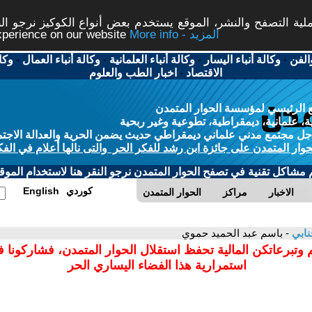
ة التصفح والنشر، الموقع يستخدم بعض أنواع الكوكيز نرجو النق
More info - المزيد
experience on our website
الفن
-
وكالة أنباء اليسار
-
وكالة أنباء العلمانية
-
وكالة أنباء العمال
-
وكا
الاقتصاد
-
اخبار الطب والعلوم
 الرئيسي لمؤسسة الحوار المتمدن
، علمانية، ديمقراطية، تطوعية وغير ربحية
ل مجتمع مدني علماني ديمقراطي حديث يضمن الحرية والعدالة الاجتم
حوار المتمدن على جائزة ابن رشد للفكر الحر والتى نالها أعلام في الفك
م مشاكل تقنية في تصفح الحوار المتمدن نرجو النقر هنا لاستخدام الموقع
كوردي
English
الاخبار
مراكز
الحوار المتمدن
نابي
- باسم عبد الحميد حموي
 وتبرعاتكن المالية تحفظ استقلال الحوار المتمدن، فشاركونا 
استمرارية هذا الفضاء اليساري الحر