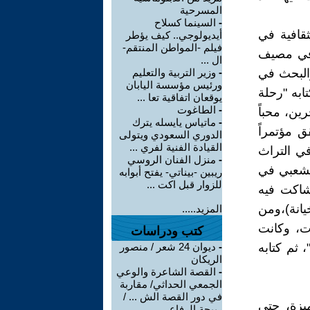
المسرحية
-
السينما كسلاح
قافية في
أيديولوجي.. كيف يؤطر
فيلم -المواطن المنتقم-
 في مصيف
ال ...
ار والبحث في
-
وزير التربية والتعليم
ورئيس مؤسسة اليابان
ابه "رحلة
يوقعان اتفاقية تعا ...
-
الطاغوت
رين، محباً
-
ماتياس يايسله يترك
ق مؤتمراً
الدوري السعودي ويتولى
القيادة الفنية لفري ...
عبية في التراث
-
منزل الفنان الروسي
الشعبي في
ريبين -بيناتي- يفتح أبوابه
للزوار قبل اكت ...
 شاكت فيه
يانة)،ومن
المزيد.....
ت، وكانت
كتب ودراسات
 ثم كتابه
-
ديوان 24 شعر / منصور
الريكان
-
القصة الشاعرة والوعي
الجمعي الحداثي/ مقاربة
في دور القصة الش ... /
زة، حتى
ربيحة الرفاعي