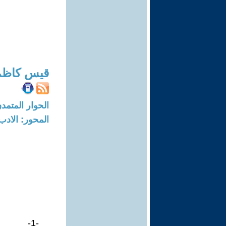
قيس كاظم 
الحوار المتمدن-العدد: 7981 - 24
المحور: الادب
-1-