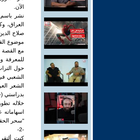
الآن.
نشر باسم 
العراق، وك
موضوع القص
مع القصة ال
للمعرفة وا
الشعبي في 
الشعر العر
بدراستي (حك
خلاله تطو
اسهاماته عن
"سحر الحقي
-2-
كنت ألتقي