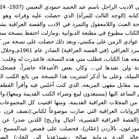
ابه (الوجه الثالث للمرآة) الذي حصلت عليه وقراته وهو ي
ة العبث واللامعقول والتمرد في الادب والقصة العراقية ب
الكتاب مطبوع في مطبعة الديوانية ،ومازلت احتفظ بنسخة منه
عوادي الزمن على مكتبتي، وبعد ذلك حصلت على نسخة من كتا
في نقد السرد العراقي (في القصة الع
ه هذا الكتاب، فطلب مني هذه النسخة، فاعتذرت له وقلت: ا
ة ولن تعيدها لي..، وكان بعض الأصدقاء حاضراً، فضح
لنبيلة، وعلى ما أذكر اشتريت هذا النسخة من بائع الكتب ا
د مقابل مقهى المربعة، الذي كنت أجلس فيه وأقرأ القطعة 
الساعد اليها (مستعدون لبيع وشراء الكتب القديمة وبيعها)،و
ً من المجلات العراقية القديمة، ومنها اقتنيت كل المجموعا
لروايات العراقية التي صارت موضوعاً لكتابي:(نصف قرن مع
و(القصة العراقية القصيرة، أجيال وتاريخ) اللذين صدرا عن 
وزعون، بالأردن (عمّان)، فحصلت على قصص عبدالمسيح وز
الد الدرة ورواية صالح رشيد(عدنا الى الخان) الصا