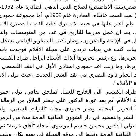
1947
(في الغاب) لعبد الصمد خانقاه، الصادرة عام 1952م، أما
فلم اعثر عليها في حينه، لانه ترك كتابة القصة القصيرة الا نا
، بعد ان عمل مدرسا للتاريخ في عدد من المتوسطات والثان
ل في الإذاعة والتلفزيون، وصار يكتب السيناريو الإذاعي بشكل
نينات كنت في بديات ترددي على مجلة الأقلام فوجدت با
تحريرها، وع رئيس تحريرها آنذاك الأستاذ الراحل طراد الكبيس
ريرها، وما زلت اعد حمودي استاذي الأول في النقد القصصي م
 الجبار داود البصري في نقد الشعر الحديث ،حيث تولى الاث
"الأقلام".
راد الكبيسي الى الخارج للعمل كملحق ثقافي، تولى حمو
 الأقلام، ثم بعد عودة الدكتور علي جعفر العلاق من الزمالة 
 لتحرير المجلة، وصار حمودي مجلة "التراث الشعبي، واحيان
النشر والتعضيد في دار الشؤون الثقافية العامة مدة من الزمن
تولي الدكتور محسن جاسم الموسوي لمجلة "آفاق عربية" ثم 
 الثقافية العامة ونقلها الى موقع المجلة في سبع بكار، وبقيت