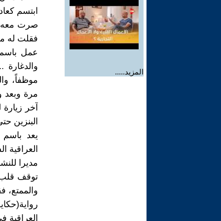
صرت معه، ف
فقلت له ما 
عمل باسم 
والدغارة 
المزيد.....
موظفاً، و
مرة وبعد و
آخر زيارة 
البنزين حت
يعد باسم و
العراقية ا
مديرا للنش
توقف قلب با
والممتع، ف
رواية(حكاي
العراقية ف