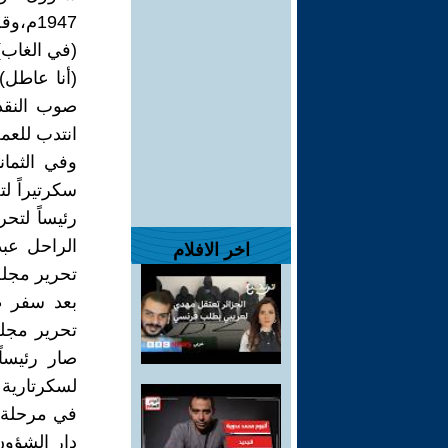
(أنا عاطل) 
صوب النقد
انتدب للعم
وفي الثما
سكرتيراً ل
رئيساً لتح
الراحل عبد
اخر الافلام
تحرير مجلة 
بعد سفر ط
تحرير مجلة
صار رئيساً
لسكرتارية 
في مرحلة 
دار الشؤون