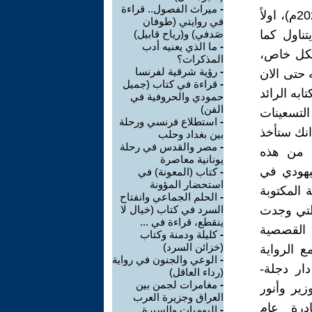
-
ميراث الفصول.. قراءة
تعرفت على الاديب الراحل باسم عبد الحميد حمودي النعيمي (1937- 2024م)، اولاً
في روايتي (طوفان
تناول كما
صَدفي) و(رياح قابيل)
-
ما الذي يعنيه أدب
شكل خاص،
المذكرات؟
-
رؤية شرقية لفرنسا
 حتى الان
-
قراءة في كتاب (جميل
به الرائد
حمودي والحروفية في
الفن)
راقية) الصادر عام 1961م،وخلال التسعينات
-
استطلاع فرنسي ورحلة
نك ستأخذ
بين بغداد وحلب
-
مصر والقدس في رحلة
ك من هذه
يونانية معاصرة
ليهودي في
-
كتاب (المعونة) في
استحضار المؤونة
المكتوبة
-
الحلم الجماعي وانفتاح
التي وجدت
السرد في كتاب (خيال لا
ينقطع، قراءة في ...
ت القصصية
-
كليلة ودمنة وكتاب
(خزائن السرد)
 الرواية
-
الوعي والجنون في رواية
دار دجلة-
(رداء العاقل)
-
مغامرات لجمن بين
ير وأنور
العراق وجزيرة العرب
درة عام
-
اليوميات والسيرة