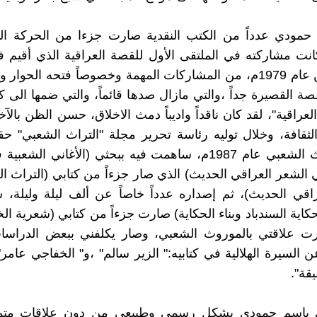
حمودي عدداً من الكتب النقدية صارت جزءا من الحركة الث
انت مشاركته في الملتقى الأول للقصة العراقية الذي أقيم
صلاح الدين عام 1979م، من المشاركات المهمة وخصوصاً فتحه الحو
ة القصيرة جداً ،والتي مازال صدها قائماً، والتي ضمها الى كت
عراقية"، لقد كان ناقداً واديباً دمث الاخلاق، حسن الظن بالآخ
لثقافة، وخلال توليه رئاسة تحرير مجلة "التراث الشعبي" حق
حول التراث الشعبي عام 1987م، ساهمت فيه ببحثي (الأغاني الش
الشعر العراقي الحديث) الذي صار جزءاً من كتابي (التراث 
اقي الحديث)، ثم إصداره عدداً خاصاً عن ألف ليلة وليلة،
اية السندباد وبناء الحكاية) صارت جزءاً من كتابي (شعرية الخ
رت علاقتي بالموروث الشعبي، وصار يكلفني ببعض الدراسا
 السيرة الهلالية في كتابيه:" الزير سالم" ،و" الخفاجي عامر"،
قة".
 باسم حمودي بشكل رسمي وطبيعي من دون علاقات متمي