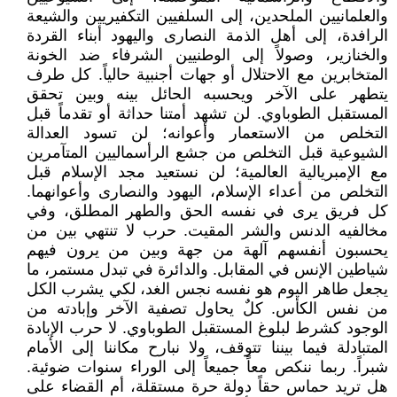
والعلمانيين الملحدين، إلى السلفيين التكفيريين والشيعة
الرافدة، إلى أهل الذمة النصارى واليهود أبناء القردة
والخنازير، وصولاً إلى الوطنيين الشرفاء ضد الخونة
المتخابرين مع الاحتلال أو جهات أجنبية حالياً. كل طرف
يتطهر على الآخر ويحسبه الحائل بينه وبين تحقق
المستقبل الطوباوي. لن تشهد أمتنا حداثة أو تقدماً قبل
التخلص من الاستعمار وأعوانه؛ لن تسود العدالة
الشيوعية قبل التخلص من جشع الرأسماليين المتآمرين
مع الإمبريالية العالمية؛ لن نستعيد مجد الإسلام قبل
التخلص من أعداء الإسلام، اليهود والنصارى وأعوانهما.
كل فريق يرى في نفسه الحق والطهر المطلق، وفي
مخالفيه الدنس والشر المقيت. حرب لا تنتهي بين من
يحسبون أنفسهم آلهة من جهة وبين من يرون فيهم
شياطين الإنس في المقابل. والدائرة في تبدل مستمر، ما
يجعل طاهر اليوم هو نفسه نجس الغد، لكي يشرب الكل
من نفس الكأس. كلٌ يحاول تصفية الآخر وإبادته من
الوجود كشرط لبلوغ المستقبل الطوباوي. لا حرب الإبادة
المتبادلة فيما بيننا تتوقف، ولا نبارح مكاننا إلى الأمام
شبراً. ربما ننكص معاً جميعاً إلى الوراء سنوات ضوئية.
هل تريد حماس حقاً دولة حرة مستقلة، أم القضاء على