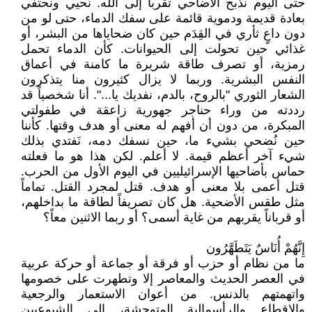
حتى اليوم نذبح الأضاحي تقرباً إلى الله. نُحيي ونحتفي
بعادة قديمة ودموية قائمة على سفك الدماء، حتى لو من
دون داعٍ ثأري في القِدَم حين كان ضحاياها من البشر، أو
غذائي حين تحولت إلى الحيوانات. كأن الدماء تحمل
رمزية، أو تصرف طاقة شريرة ما كامنة في أعماق
النفس البشرية. وربما لا يزال كثيرون منا يتذكرون
الشعار الثوري "بالروح، بالدم، نفديك يا...". أنا شخصياً قد
رددته من وراء حناجر جهورية زاعقة في طفولتي
المبكرة، من دون أن أفهم له معنى أو هدف وقتها. كأننا
حين نُضحي بشيء ما، حين نسفك دمه، نَفتدي بذلك
شيء آخر أعظم قيمة. لا أعلم. لكن هذا هو ما فعلته
حماس بأضاحيها الإسرائيليين في اليوم الأول من الحرب.
قتل أعمى بلا معنى أو هدف. قتل لمجرد القتل. تماماً
مثل طقس الأضحية. هل كان تصريفاً لطاقة ما بداخلهم،
أو قرباناً يقربهم من غاية أسمى؟ أو ربما الاثنين معاً؟
إِنَّهُمْ أُنَاسٌ يَتَطَهَّرُون
ما من نظام أو حزب أو فرقة أو جماعة أو حركة عربية
في العصر الحديث والمعاصر إلا وتطهرت على خصومها
واتهمتهم بالدنس. من أعوان الاستعمار والرجعية
والاقطاع والرأسمالية المتوحشة، إلى الشيوعيين