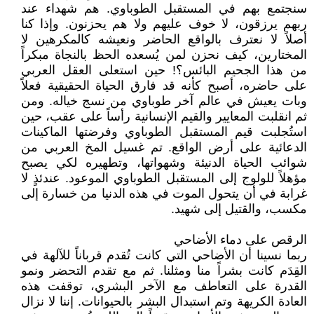
سنجتمع بهم في المستقبل الطوباوي. هم شهداء عند
ربهم يرزقون، لا خوف عليهم ولا هم يحزنون. وإذا كنا
أصلاً لا نعترف بالواقع الحاضر ونعيشه كالمكرهين لا
المختارين، كيف نحزن لمن يُسعده الحظ بالنجاة مبكراً
من هذا الجحيم البائس؟! حين استعلى العقل العربي
على حاضره، أصبح كأنه قد فارق الحياة الحقيقية فعلاً
وبات يعيش في عالم آخر طوباوي من نسج خياله. ومن
ثم انقلبت المعايير والقيم الإنسانية رأساً على عقب، حين
استُجلبت قيم المستقبل الطوباوي وفرضتها الماكينات
الدعائية على أرض الواقع. تم غسيل المخ العربي من
شوائب الحياة الدنيئة وشهواتها، وتطهيره لكي يصبح
مؤهلاً للولوج إلى المستقبل الطوباوي الموعود. عندئذٍ لا
غرابة في أن يتحول الموت في هذه الدنيا من خسارة إلى
مكسب، والقتيل إلى شهيد.
الرقص على دماء الأضاحي
ربما نسينا أن الأضاحي التي كانت تُقدم قرباناً للآلهة في
القِدَم كانت بشراً منا ومثلنا. ثم مع تقدم التحضر ونمو
القدرة على التعاطف مع الآخر البشري، توقفت هذه
العادة الكريهة وتم استبدال البشر بالحيوانات. إننا لا نزال