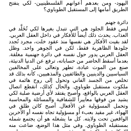
اليهود- ومن بعدهم أعوانهم الفلسطينيين- لكي ينفتح
الطريق أمامها إلى المستقبل الطوباوي؟
دائرة جهنم
ليس فقط الجلود هي التي تتبدل بغيرها لكي تُخَلَّد في
العذاب. يحدث ذلك أيضاً للأفكار في داخل العقل العربي.
لقد بقيت الأفكار هي نفسها منذ عقود خلت، مجرد تُجدد
جلودها الظاهرية فقط، لكن في الجوهر واحد. وظل
العقل العربي يدور حول نفسه في دائرة جهنمية مغلقة.
بعدما أسقط الحاضر من حساباته، ترفع عن الدنيا الدنيئة،
صنع من الموت عبادة، تطهر وتعالى على المخالفين
السياسيين والدينيين والطائفيين والمذهبيين، كأنه بذلك قد
تخلص من الجسد الفاني وتحول إلى روح هائمة في
ملكوت مستقبل طوباوي. والحال كذلك، انقطع اتصال
العقل العربي بالواقع، وأصبح يفتقد لأي أرضية صلبة لكي
يشيد من فوقها معاييراً للشفافية والمسائلة والمحاسبة
وتحمل المسؤولية عن الأفعال. أصبح كائن طلق في
الهواء، غير مقيد بعبء أو مسؤولية تجاه نفسه أو الآخرين
الواقعين تحت ولايته. كل ما يشغله هو أن يجتمع شمله
بمستقبله الطوباوي. وفي مثل هذا الوضع، ضاعت منه