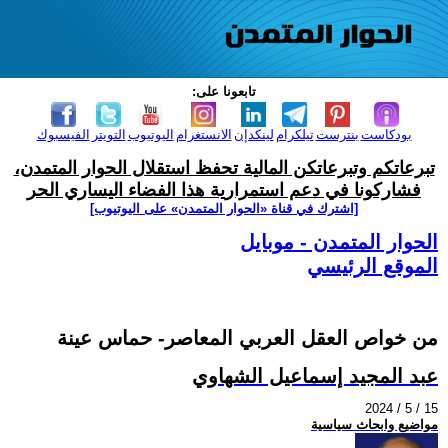
تابعونا على:
بودكاست
بنترست
تيلكرام
لينكدإن
الانستغرام
اليوتيوب
التويتر
الفيسبوك
تبرعاتكم وتبرعاتكن المالية تحفظ استقلال الحوار المتمدن،
فشاركونا في دعم استمرارية هذا الفضاء اليساري الحر
[اشترك في قناة ‫«الحوار المتمدن» على اليوتيوب]
الحوار المتمدن - موبايل
الموقع الرئيسي
من خواص العقل العربي المعاصر- حماس عينة
عبد المجيد إسماعيل الشهاوي
2024 / 5 / 15
مواضيع وابحاث سياسية