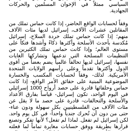
السياسي ممثلاً في الإخوان المسلمين والحركات
الجهادية.
وفقاً لحسابات الواقع الحاضر، إذا كانت حماس تملك من
المقاتلين عشرات الآلاف، إسرائيل لديها مئات الآلاف
منهم؛ إذا كانت حماس تملك خردة السلاح، إسرائيل
مُكدسة بأحدث الأسلحة وأكثرها ذكاءً وأشدها فتكاً على
مستوى العالم؛ وإذا كانت حماس تملك الكثيرين من
التنظيمات المسلحة التي تدعمها وتشاركها الغايات
نفسها، إسرائيل لديها تحالفاً عالمياً يضم بعضاً من أقوى
الدول وأكثرها تقدماً وعلى رأسهم الولايات المتحدة
الأمريكية. لذلك- وفقاً لحسابات المكسب والخسارة
الموضوعية المبنية على حقائق الأمر الواقع- إذا كانت
حماس وحلفائها قادرة على حصد أرواح 1000 إسرائيلي
في اليوم الواحد، تكون إسرائيل- قياساً بفارق الأعداد
والأسلحة والتحالفات- قادرة على حصد ما لا يقل عن
مئات الآلاف من الفلسطينيين بكل سهولة ودون عناء-
حتى من دون أن تُحرك جندياً واحداً- في كل يوم واحد.
لكن إسرائيل لم تفعل. لماذا لم تفعل؟ لأنها تفكر وتصنع
قرارها بطريقة ووفق حسابات مغايرة تماماً لما فعلته