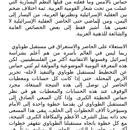
حماس بالأمس وما فعلته من قبلها النظم اليسارية التي
عملت من تحت شعار القومية العربية. ثمة اختلاف ضخم
بين العقلية الإسرائيلية ونظيرتها العربية، من اليسار إلى
اليمن، ومن الماضي حتى الحاضر. العقلية الإسرائيلية لا
تعنيني هنا. أُشير فقط إلى بعض الخصائص العامة
والشائعة للذهنية العربية.
الاستعلاء على الحاضر والاستغراق في مستقبل طوباوي
ربما ليس في العالم بأسره من هم أعلم بشراسة
إسرائيل وقسوتها الانتقامية أكثر من الفلسطينيين. لكن
هذه المعرفة اليومية الموضوعية والموثَّقة لم تُثني حماس
عن التخطيط لمستقبل طوباوي والتنفيذ لأجله- تحرير
الأرض المحتلة. حتى إذا كانت كل حسابات ومعطيات
الحاضر لن توصل إلى هذه النتيجة المبتغاة، مجرد
الوقوف عند هذه الحسابات والمعطيات هو في نظر
حماس الخطيئة الكبرى. وإذا كان السعي الصادق إلى
المستقبل الطوباوي لن يقدمنا خطوة واحدة إلى الأمام
وسيؤخرنا آلاف الخطوات إلى الخلف، يبقى هذا المسعى
بحد ذاته يمثل الشرف الأعظم والمكافأة الكبرى. النتيجة،
مع كل خطوة باتجاه مستقبلنا الطوباوي نتقهقر خطوات
أكثر عن حاضرنا البائس. الحاضر لا يساوي شيئاً. في