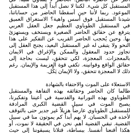
المستقبل كل شيء. لكننا لا نصل أبداً إلى هذا المستقبل
الموعود. ربما لأننا حين أسقطنا الحاضر من حساباتنا،
شيدنا المستقبل فوق أسس واهية؟ الاستغراق العميق
في المستقبل الطوباوي العظيم جعل العقل العربي
يترفع عن حقائق الحاضر الصغيرة ويستخف ويستهزئ
بها. وحين يُحجب الحاضر القريب عن التفكير على هذا
النحو ولا يتبقى له غير المستقبل البعيد، يجنح العقل إلى
تجاوز حدود المعقول والممكن والإغراق في الايمان
بالمعجزات. المعجزة، لكي تتحقق، ليست بحاجة إلى
حقائق الواقع وقوانينه. تكفي قوة العزيمة والإيمان. رغم
ذلك لا المعجزة تتحقق، ولا الإيمان يَكِّل.
الاستعلاء على الموت والاحتفاء بالشهادة
طالما كان الحاضر وحقائقه بهذه التفاهة والمستقبل
الطوباوي بهذه النورانية والقدسية في أعيننا وتفكيرنا،
يصبح الموت في سبيل القضية الكبرى المرادفة
للمستقبل الطوباوي عارضاً هزيلاً غير جدير حتى بالتوقف
لأخذه في الحسبان. لا يهم أبداً كم يموتون منا في سبيل
القضية. تبقي القضية أهم. نحن في الحقيقة لا نموت، أو
هكذا أقنعنا أنفسنا. ببساطة، قتلانا يسبقوننا إلى حيث