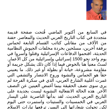
في السابع من أكتوبر الماضي فُتحت صفحة قديمة
متجددة في كتاب التاريخ العربي الحديث والمعاصر. حفنة
من الآلاف من مقاتلي كتائب القسام التابعة لحماس
برفقة آخرين، مسلحين بخردة مخلفات الجيوش النظامية
الحديثة، اقتحموا الدفاعات الإسرائيلية وقتلوا وأسروا في
يوم واحد نحو 1500 إسرائيلي وإسرائيلية من كل الأعمار.
لستُ معنياً هنا بالخوض فيما إذا كان ذلك يشكل جريمة أو
مقاومة مشروعة، خيانة أو بطولة أو غير ذلك. ما يعنيني
حقاً هو الحماس والنشوة وروح الانتصار والتشفي التي
غمرت أغلبية الشارع العربي، الذي في سكرة الفرحة لم
يرى سوى نصف الحقيقة بينما أغمض العينين عن النصف
الآخر. هذه الحالة الانفعالية النشوية ليست بجديدة على
التاريخ العربي الحديث. لقد بدأتها الناصرية على اليسار
العربي في الخمسينات والستينات واستمرت حتى اليوم
لكن تحولت شعاراتها إلى اليمين ترفعها تيارات الإسلام