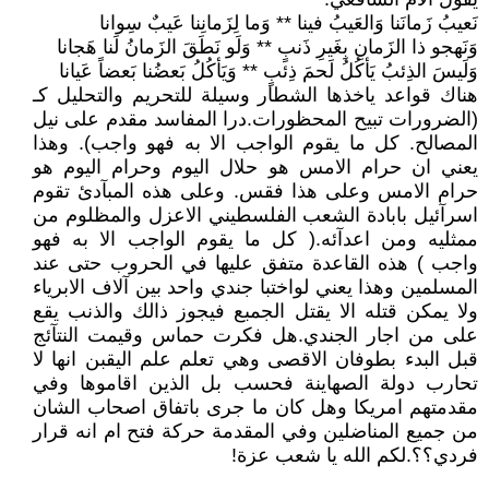
نَعيبُ زَمانَنا وَالعَيبُ فينا ** وَما لِزَمانِنا عَيبٌ سِوانا
وَنَهجو ذا الزَمانِ بِغَيرِ ذَنبٍ ** وَلَو نَطَقَ الزَمانُ لَنا هَجانا
وَلَيسَ الذِئبُ يَأكُلُ لَحمَ ذِئبٍ ** وَيَأكُلُ بَعضُنا بَعضاً عَيانا
هناك قواعد ياخذها الشطار وسيلة للتحريم والتحليل كـ
(الضرورات تبيح المحظورات.درا المفاسد مقدم على نيل
المصالح. كل ما يقوم الواجب الا به فهو واجب). وهذا
يعني ان حرام الامس هو حلال اليوم وحرام اليوم هو
حرام الامس وعلى هذا فقس. وعلى هذه المبآدئ تقوم
اسرآئيل بابادة الشعب الفلسطيني الاعزل والمظلوم من
ممثليه ومن اعدآئه.( كل ما يقوم الواجب الا به فهو
واجب ) هذه القاعدة متفق عليها في الحروب حتى عند
المسلمين وهذا يعني لواختبا جندي واحد بين آلاف الابرياء
ولا يمكن قتله الا يقتل الجمبع فيجوز ذالك والذنب يقع
على من اجار الجندي.هل فكرت حماس وقيمت النتآئج
قبل البدء بطوفان الاقصى وهي تعلم علم اليقبن انها لا
تحارب دولة الصهاينة فحسب بل الذين اقاموها وفي
مقدمتهم امريكا وهل كان ما جرى باتفاق اصحاب الشان
من جميع المناضلين وفي المقدمة حركة فتح ام انه قرار
فردي؟؟.لكم الله يا شعب عزة!