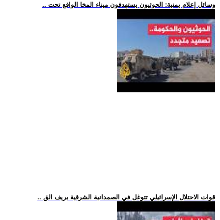
.. وسائل إعلام يمنية: الحوثيون يستهدفون ميناء المخا الواقع تحت
.. قوات الاحتلال الإسرائيلي تتوغل في الصمدانية الشرقية بريف الق