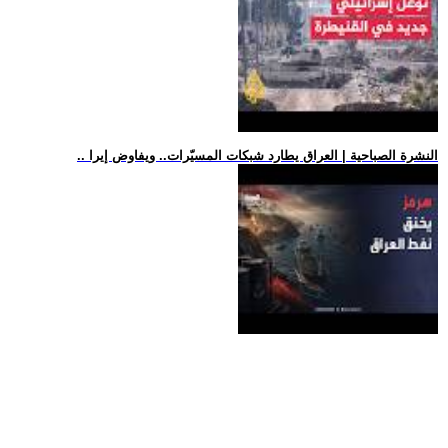
.. النشرة الصباحية | العراق يطارد شبكات المسيّرات.. ويفاوض إيرا