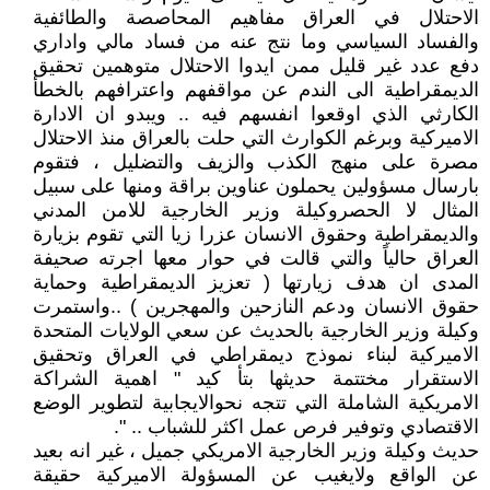
الاحتلال في العراق مفاهيم المحاصصة والطائفية
والفساد السياسي وما نتج عنه من فساد مالي واداري
دفع عدد غير قليل ممن ايدوا الاحتلال متوهمين تحقيق
الديمقراطية الى الندم عن مواقفهم واعترافهم بالخطأ
الكارثي الذي اوقعوا انفسهم فيه .. ويبدو ان الادارة
الاميركية وبرغم الكوارث التي حلت بالعراق منذ الاحتلال
مصرة على منهج الكذب والزيف والتضليل ، فتقوم
بارسال مسؤولين يحملون عناوين براقة ومنها على سبيل
المثال لا الحصروكيلة وزير الخارجية للامن المدني
والديمقراطية وحقوق الانسان عزرا زيا التي تقوم بزيارة
العراق حالياً والتي قالت في حوار معها اجرته صحيفة
المدى ان هدف زيارتها ( تعزيز الديمقراطية وحماية
حقوق الانسان ودعم النازحين والمهجرين ) ..واستمرت
وكيلة وزير الخارجية بالحديث عن سعي الولايات المتحدة
الاميركية لبناء نموذج ديمقراطي في العراق وتحقيق
الاستقرار مختتمة حديثها بتأ كيد " اهمية الشراكة
الامريكية الشاملة التي تتجه نحوالايجابية لتطوير الوضع
الاقتصادي وتوفير فرص عمل اكثر للشباب .. ".
حديث وكيلة وزير الخارجية الامريكي جميل ، غير انه بعيد
عن الواقع ولايغيب عن المسؤولة الاميركية حقيقة