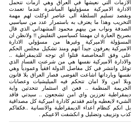
الازمات التي نعيشها في العراق وهي ازمات تتحمل
الادارة الاميركية مسؤوليتها المباشرة عندما تعمدت
وبقصد تسليم السلطة الى عناصر اوكلت لهم مهمة
التخريب وهذا ما يعترف به باستمرار عدد من سياسيي
الصدفة ونواب من بينهم محمود المشهداني الذي قال
بصريح العبارة ان مهمتنا كسياسيي التفليش !! ولانظن ان
المسؤولة الاميركية وغيرها من مسؤولي الادارة
الاميركية يعرفون جيداً انهم ومنذ تشكيل مجلس الحكم
على وفق المحاصصة قتلوا اي توجه للديمقراطية ..
والادارة الاميركية نفسها هي من شرعنت الفساد الذي
توغل وانتشر في كل مفاصل الدولة افقياً وعمودياً وهي
نفسها وبارداتها اشاعت الفوضى فصار العراق بلا قانون
وبلا امن ولا امان تتحكم فيه الميليشيات وعصابات
الجريمة المنظمة .. فعن اي استثمار تتحدثين واية
ديمقراطية تعززين واي امن تشجعون .. سيدتي فاقد
الشيء لايعطيه وانتم فقدتم كادارة اميركية كل مصداقية
بل انكم كنظام اعداء الديمقراطية والانسانية ..فكفاكم
كذب وتزييف وتضليل و انكشفت الاعيبكم .