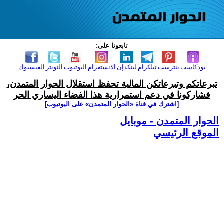
تابعونا على:
بودكاست
بنترست
تيلكرام
لينكدإن
الانستغرام
اليوتيوب
التويتر
الفيسبوك
تبرعاتكم وتبرعاتكن المالية تحفظ استقلال الحوار المتمدن،
فشاركونا في دعم استمرارية هذا الفضاء اليساري الحر
[اشترك في قناة ‫«الحوار المتمدن» على اليوتيوب]
الحوار المتمدن - موبايل
الموقع الرئيسي