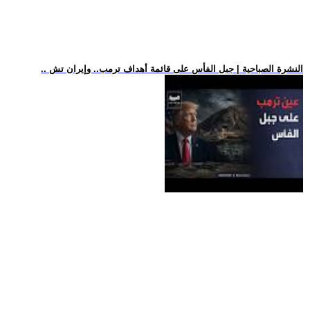
.. النشرة الصباحية | جبل الفأس على قائمة أهداف ترمب.. وإيران تش