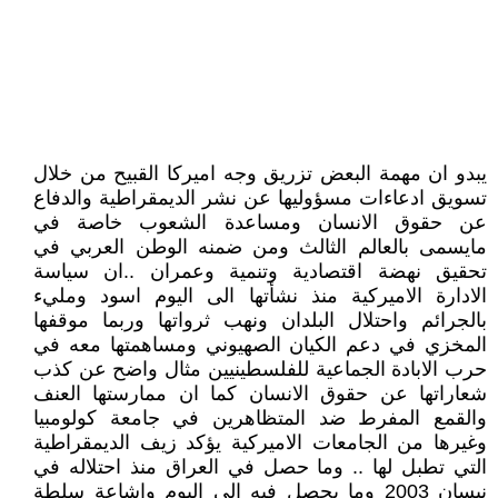
يبدو ان مهمة البعض تزريق وجه اميركا القبيح من خلال
تسويق ادعاءات مسؤوليها عن نشر الديمقراطية والدفاع
عن حقوق الانسان ومساعدة الشعوب خاصة في
مايسمى بالعالم الثالث ومن ضمنه الوطن العربي في
تحقيق نهضة اقتصادية وتنمية وعمران ..ان سياسة
الادارة الاميركية منذ نشأتها الى اليوم اسود ومليء
بالجرائم واحتلال البلدان ونهب ثرواتها وربما موقفها
المخزي في دعم الكيان الصهيوني ومساهمتها معه في
حرب الابادة الجماعية للفلسطينيين مثال واضح عن كذب
شعاراتها عن حقوق الانسان كما ان ممارستها العنف
والقمع المفرط ضد المتظاهرين في جامعة كولومبيا
وغيرها من الجامعات الاميركية يؤكد زيف الديمقراطية
التي تطبل لها .. وما حصل في العراق منذ احتلاله في
نيسان 2003 وما يحصل فيه الى اليوم واشاعة سلطة