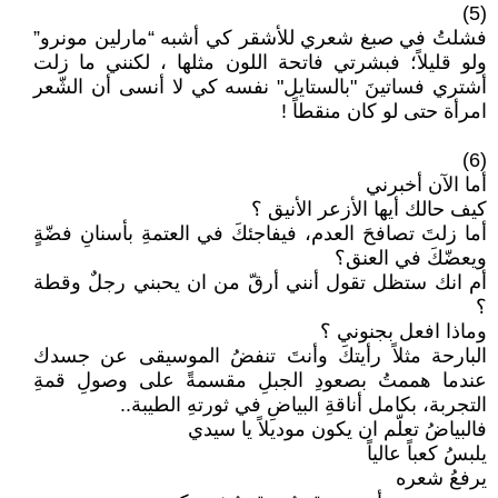
(5)
فشلتُ في صبغ شعري للأشقر كي أشبه “مارلين مونرو”
ولو قليلاً؛ فبشرتي فاتحة اللون مثلها ، لكنني ما زلت
أشتري فساتينَ "بالستايل" نفسه كي لا أنسى أن الشّعر
امرأة حتى لو كان منقطاً !
(6)
أما الآن أخبرني
كيف حالك أيها الأزعر الأنيق ؟
أما زلتَ تصافحَ العدم، فيفاجئكَ في العتمةِ بأسنانِ فضّةٍ
ويعضّكَ في العنق؟
أم انك ستظل تقول أنني أرقّ من ان يحبني رجلٌ وقطة
؟
وماذا افعل بجنوني ؟
البارحة مثلاً رأيتكَ وأنتَ تنفضُ الموسيقى عن جسدك
عندما هممتُ بصعودِ الجبلِ مقسمةً على وصولِ قمةِ
التجربة، بكامل أناقةِ البياضِ في ثورتهِ الطيبة..
فالبياضُ تعلّم ان يكون موديلاً يا سيدي
يلبسُ كعباً عالياً
يرفعُ شعره