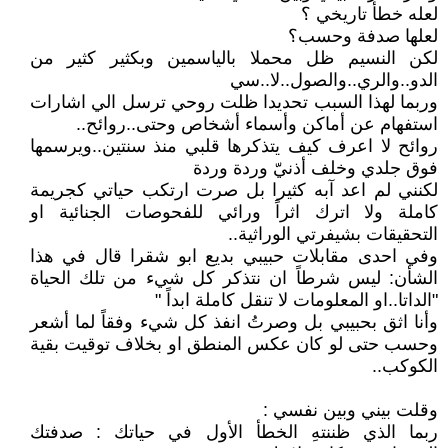
لعله خطأ تاريخي ؟
لعلها صدفة وحسب؟
لكن النسيم ظل محملا بالياسمين وبكثير كثير من
الدو..والري..والصول..لا..سي
وربما لهذا السبب تحديدا ظلت روحي ترسل الي اشارات
استفهام عن أماكن وأسماء أشخاص وحتى..روائح..
روائح لا اعرف كيف يتذكرها قلبي منذ سنتين..ويرسمها
فوق جلدي وخلف أذنيّ وردة وردة
لكنني لم اعد آبه كثيرا بل صرت ارتكب حياتي كجريمة
كاملة ولا اترك اثراً ورائي للفحوصات الجنائية او
التحقيقات بشيفرتي الوراثية..
وفي احدى مقابلات حبيبي بديع ابو شقرا قال في هذا
الشأن: ليس شرطاً ان نتذكر كل شيء من تلك الحياة
"الداتا..او المعلومات لا تنقل كاملة ابداً "
وأنا اثق بحبيبي بل وصرتُ انفذ كل شيء وفقاً لما أشعر
وحسب حتى لو كان عكس المنطق او بخلاف توقيت بقية
الكوكب..
وقلت بيني وبين نفسي :
ربما الذي ظننتهِ الخطأ الأول في حياتك : صدفتك