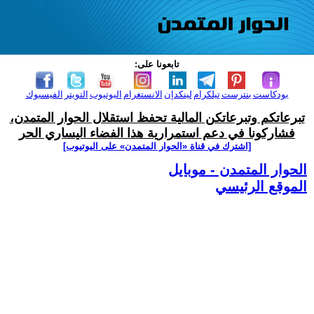
تابعونا على:
بودكاست
بنترست
تيلكرام
لينكدإن
الانستغرام
اليوتيوب
التويتر
الفيسبوك
تبرعاتكم وتبرعاتكن المالية تحفظ استقلال الحوار المتمدن،
فشاركونا في دعم استمرارية هذا الفضاء اليساري الحر
[اشترك في قناة ‫«الحوار المتمدن» على اليوتيوب]
الحوار المتمدن - موبايل
الموقع الرئيسي