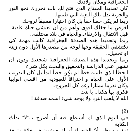
الجغرافية ومكان ولادتك
كان تحديدا المفتاح الذي فتح لكِ باب تحرركِ نحو النور
والحرية بدل تلك اللعنة التي ظننتها..
ربما لم يكن خطأ حقاً بل كان اختيارا مسبقاً لروحك
لغرض ما جعَلك اقوى وأهم من ان تعيشي حياة عادية..
قبل الانتقال والارتقاء..والحياة في بلاد مختلفة..
ربما وتحديدا هذه الصدفة الجغرافية كانت مهمة كي
تكتشفي الحقيقة وجها لوجه من مصدرها الأول دون زينة
او تجميل..
ربما وتحديدا هذه الصدفة الجغرافية شجعتك ودون ان
تنتبهي على الدراسة والتحقيق والبحث بكل شيء
الخطأ الذي ظننته خطأ لم يكن خطأ ابداً بل كان التدريب
الأول على الحياة و اختراقاً للعبودية من اقسى ابوابها
وكان تدريبا ممتازا رغم كل الجروح..
فكري بها هكذا.. يا بنت
الله لا يلعب النرد ولا يوجد شيء اسمه صدفة !
(2)
في اليوم الذي لم أستطع فيه أن أصرخ بـ-”لا” بدأتُ
الكتابة
ثمة من يظن أنّ الشعراء أمراء يعيشون في قلاعٍ مترفة