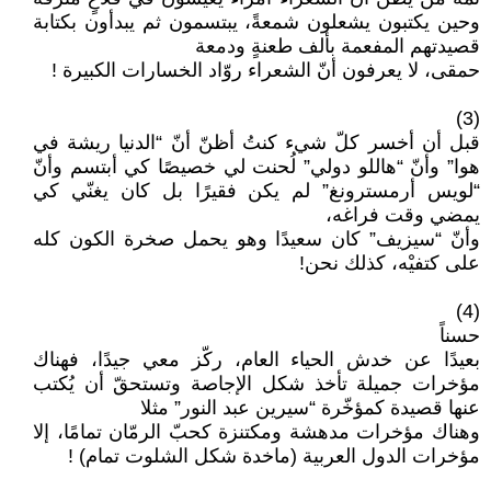
وحين يكتبون يشعلون شمعةً، يبتسمون ثم يبدأون بكتابة
قصيدتهم المفعمة بألف طعنةٍ ودمعة
حمقى، لا يعرفون أنّ الشعراء روّاد الخسارات الكبيرة !
(3)
قبل أن أخسر كلّ شيء كنتُ أظنّ أنّ “الدنيا ريشة في
هوا” وأنّ “هاللو دولي” لُحنت لي خصيصًا كي أبتسم وأنّ
“لويس أرمسترونغ” لم يكن فقيرًا بل كان يغنّي كي
يمضي وقت فراغه،
وأنّ “سيزيف” كان سعيدًا وهو يحمل صخرة الكون كله
على كتفيْه، كذلك نحن!
(4)
حسناً
بعيدًا عن خدش الحياء العام، ركّز معي جيدًا، فهناك
مؤخرات جميلة تأخذ شكل الإجاصة وتستحقّ أن يُكتب
عنها قصيدة كمؤخّرة “سيرين عبد النور” مثلا
وهناك مؤخرات مدهشة ومكتنزة كحبّ الرمّان تمامًا، إلا
مؤخرات الدول العربية (ماخدة شكل الشلوت تمام) !