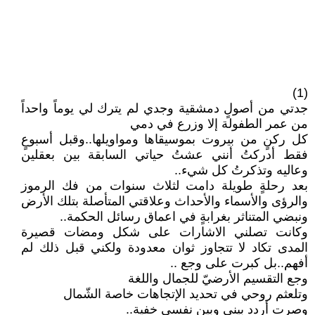
(1)
جدتي من أصولٍ دمشقية وجدي لم يترك لي يوماً واحداً
من عمر الطفولة إلا وزرع في دمي
كل ركنٍ من بيروت بموسيقاها ومواويلها..وقبل أسبوعٍ
فقط أدركتُ أنني عشتُ حياتي السابقة بين بعقلين
وعاليه وتذكرتُ كل شيء..
بعد رحلةٍ طويلة دامت لثلاث سنوات من فك الرموز
والرؤى والأسماء والأحداث وعلاقتي المتأصلة بتلك الأرض
ونبضي المتناثر بغرابةٍ في اعماق رسائل الحكمة..
وكانت تصلني الاشارات على شكل ومضات قصيرة
المدى تكاد لا تتجاوز ثوان معدودة ولكني قبل ذلك لم
أفهم..بل كبرت على وجع ..
وجع التقسيم الأرضيّ للجمال واللغة
وتلعثم روحي في تحديد الإتجاهات خاصة الشّمال
وصرت أردد بيني وبين نفسي خفية..