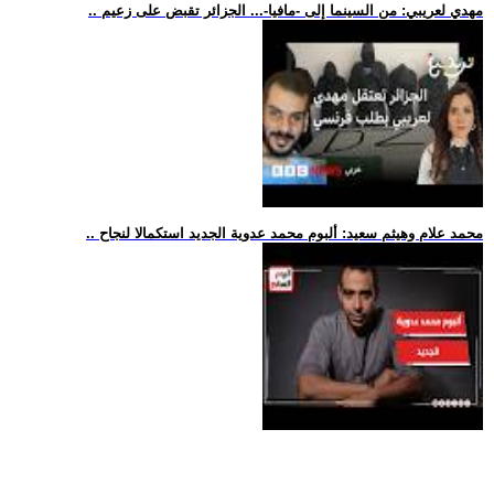
.. مهدي لعريبي: من السينما إلى -مافيا-... الجزائر تقبض على زعيم
.. محمد علام وهيثم سعيد: ألبوم محمد عدوية الجديد استكمالا لنجاح