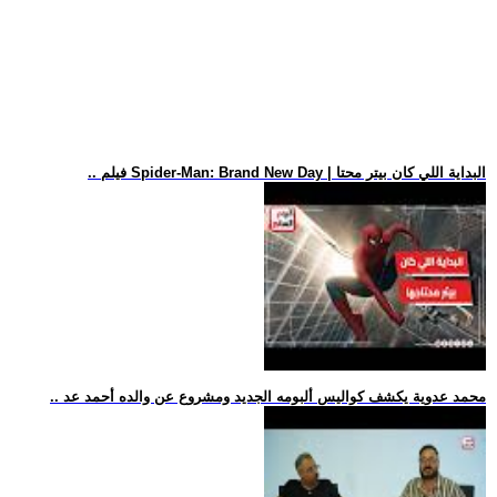
.. فيلم Spider-Man: Brand New Day | البداية اللي كان بيتر محتا
.. محمد عدوية يكشف كواليس ألبومه الجديد ومشروع عن والده أحمد عد