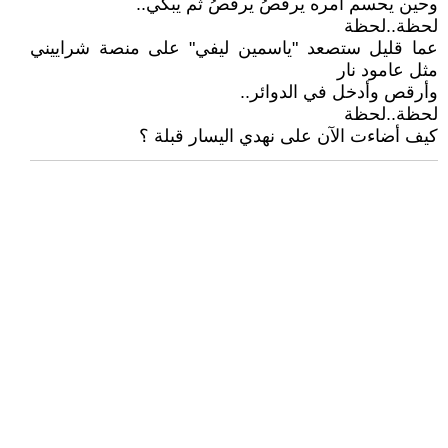
وحين يحسم أمره يرقصُ يرقصُ ثم يبكي..
لحظة..لحظة
عما قليل ستصعد "ياسمين ليفي" على منصة شراييني
مثل عامود نار
وأرقص وأدخل في الدوائر..
لحظة..لحظة
كيف أضاءت الآن على نهدي اليسار قبلة ؟