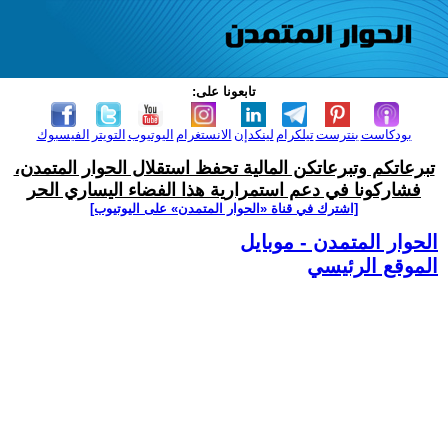
تابعونا على:
بودكاست
بنترست
تيلكرام
لينكدإن
الانستغرام
اليوتيوب
التويتر
الفيسبوك
تبرعاتكم وتبرعاتكن المالية تحفظ استقلال الحوار المتمدن،
فشاركونا في دعم استمرارية هذا الفضاء اليساري الحر
[اشترك في قناة ‫«الحوار المتمدن» على اليوتيوب]
الحوار المتمدن - موبايل
الموقع الرئيسي