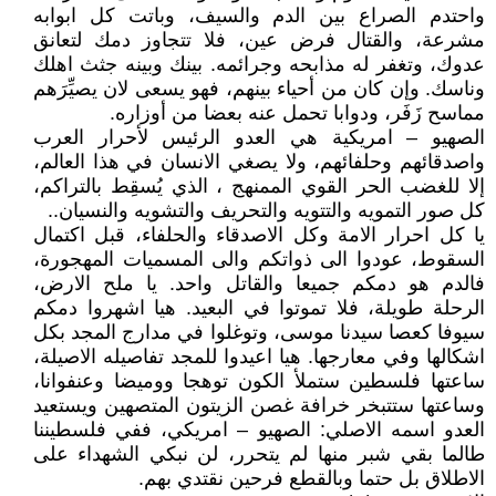
واحتدم الصراع بين الدم والسيف، وباتت كل ابوابه
مشرعة، والقتال فرض عين، فلا تتجاوز دمك لتعانق
عدوك، وتغفر له مذابحه وجرائمه. بينك وبينه جثث اهلك
وناسك. وإن كان من أحياء بينهم، فهو يسعى لان يصيِّرَهم
مماسح زَفَر، ودوابا تحمل عنه بعضا من أوزاره.
الصهيو – امريكية هي العدو الرئيس لأحرار العرب
واصدقائهم وحلفائهم، ولا يصغي الانسان في هذا العالم،
إلا للغضب الحر القوي الممنهج ، الذي يُسقِط بالتراكم،
كل صور التمويه والتتويه والتحريف والتشويه والنسيان..
يا كل احرار الامة وكل الاصدقاء والحلفاء، قبل اكتمال
السقوط، عودوا الى ذواتكم والى المسميات المهجورة،
فالدم هو دمكم جميعا والقاتل واحد. يا ملح الارض،
الرحلة طويلة، فلا تموتوا في البعيد. هيا اشهروا دمكم
سيوفا كعصا سيدنا موسى، وتوغلوا في مدارج المجد بكل
اشكالها وفي معارجها. هيا اعيدوا للمجد تفاصيله الاصيلة،
ساعتها فلسطين ستملأ الكون توهجا ووميضا وعنفوانا،
وساعتها ستتبخر خرافة غصن الزيتون المتصهين ويستعيد
العدو اسمه الاصلي: الصهيو – امريكي، ففي فلسطيننا
طالما بقي شبر منها لم يتحرر، لن نبكي الشهداء على
الاطلاق بل حتما وبالقطع فرحين نقتدي بهم.