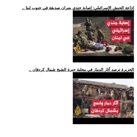
.. إذاعة الجيش الإسرائيلي: إصابة جندي بنيران صديقة في جنوب لبنا
.. الجزيرة ترصد آثار الدمار في محلية جبرة الشيخ شمال كردفان