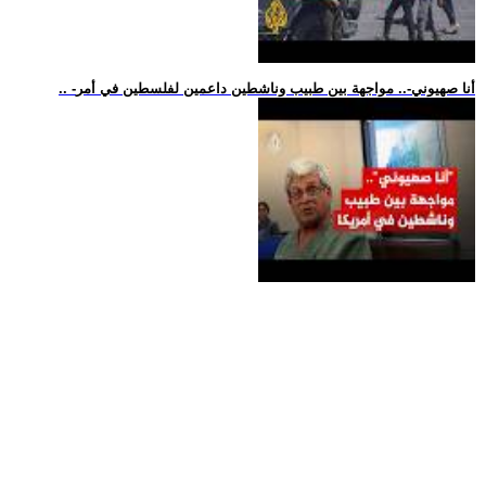
.. -أنا صهيوني-.. مواجهة بين طبيب وناشطين داعمين لفلسطين في أمر