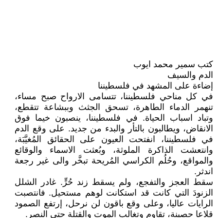
كتب سمير محمد ايوب
الدم والسيف
إضاءة على المشهد في فلسطيننا
في كل مناحي فلسطيننا، تتسامى الارواح صبح مساء،
تنهمر الدماء الطاهرة، تسحق الجثث وببشاعة تتقطع،
وتباد اسباب الحياة. في فلسطيننا، ينصبون خيما فوق
الانقاض، ويطالبون بالتأر والبدء من جديد. على وقع الدم
في فلسطيننا، انفتحت العيون على الحقائق المُغيَّبَة،
وانتعشت الذاكرة الملوثة، وبُعثت الاسماء والوقائع
والمواقع، وحُلُم الكراسي المُريحة تبخَّر والى غير رجعة
اندثر.
سقط العجز والتفجع، ولم يسقط زند حُرٍّ. غادر الشلل
الزنودَ التي كانت قد استكانت لوهم مستحيل. فانتصبت
الرايات عاليا، وعلى وقع باقون لن نرحل، إرتفع الصمود
قلاعا حصينة، تقاوم وتغالب الموت والقتلة حتى النصر.