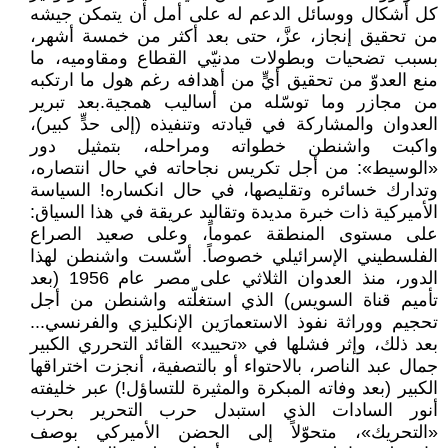
كل أشكال ووسائل الدعم له على أمل أن يتمكن جيشه
من تحقيق إنجاز، عزَّ، حتى بعد أكثر من خمسة أشهر،
بسبب تضحيات وبطولات مدنيّي القطاع ومقاوميه، ما
منع العدوّ من تحقيق أيٍّ من أهدافه رغم هول ما ارتكبه
من مجازر وما توسّله من أساليب همجية.بعد تبرير
العدوان والمشاركة في قيادته وتنفيذه (إلى حدٍّ كبير)،
واكبت واشنطن خطواته ومراحله، بتمثيل دور
«الوسيط»: من أجل تكريس نجاحاته في حال انتصاره،
وتدارك خسائره وتقليصها، في حال انكساره! السياسة
الأميركية ذات خبرة مديدة وتقاليد عريقة في هذا السياق:
على مستوى المنطقة عموماً، وعلى صعيد الصراع
الفلسطيني الإسرائيلي خصوصاً. أسّست واشنطن لهذا
الدور، منذ العدوان الثلاثي على مصر عام 1956 (بعد
تأميم قناة السويس) الذي استغلّته واشنطن من أجل
تحجيم ووراثة نفوذ الاستعمارَين الإنكليزي والفرنسي...
بعد ذلك، وإثر فشلها في «تحييد» القائد التحرري الكبير
جمال عبد الناصر، بالاحتواء أو بالتصفية، أنجزت اختراقها
الكبير (بعد وفاته المبكرة والمثيرة للتساؤل!) عبر خليفته
أنور السادات الذي استبدل حرب التحرير بحرب
«التحريك»، متحوّلاً إلى الحضن الأميركي بوصف