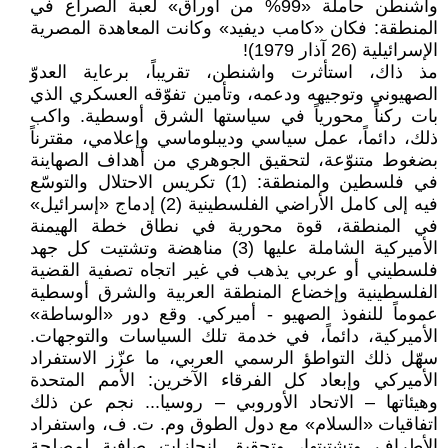
واشنطن حاملة «99% من أوراق» لعبة الصراع في
المنطقة: فكان «كامب ديفيد» وكانت المعاهدة المصرية
الإسرائيلية (26 آذار 1979)!
مذ ذاك، استأثرت واشنطن، تقريباً، برعاية العدوّ
الصهيوني وتوجيهه ودعمه، وتأمين تفوّقه العسكري الذي
بات ركناً محورياً في سياستها الشرق أوسطية. واكب
ذلك، دائماً، عمل سياسي وديبلوماسي وإعلامي، مقترناً
بضغوط متنوّعة، لتحقيق الجوهري من أهداف الصهاينة
في فلسطين والمنطقة: (1) تكريس الاحتلال والتوسّع
فيه إلى كامل الأراضي الفلسطينية (2) إدماج «إسرائيل»
في المنطقة، قوة محورية في نطاق خطة الهيمنة
الأميركية الشاملة عليها (3) مناهضة وتشتيت كل جهد
فلسطيني أو عربي يذهب في غير اتجاه تصفية القضية
الفلسطينية وإخضاع المنطقة العربية والشرق أوسطية
عموماً للنفوذ الصهيو - أميركي. وقع دور «الوساطة»
الأميركية، دائماً، في خدمة تلك السياسات والتوجهات.
سهّل ذلك التواطؤ الرسمي العربي، ما عزّز الاستفراد
الأميركي وإبعاد كل الفرقاء الآخرين: الأمم المتحدة
وهيئاتها – الاتحاد الأوروبي – روسيا... نجم عن ذلك
اتفاقيات «السلام» مع دول الطوق وم. ت. ف، واستفراد
الأطراف وتشتيتها، وتحقيق إنجازات صافية لمصلحة