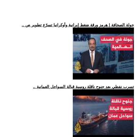
.. جولة الصحافة | هرمز ورقة ضغط إيرانية وأوكرانيا تسرّع تطوير ص
.. تسرب نفطي بعد جنوح ناقلة روسية قبالة السواحل العمانية