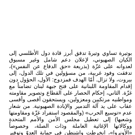
بوتيرة تساوي وتيرةَ تدفق أبرز قادة دول الأطلسي إلى
الكيان الصهيوني، لإعلان دعم شامل وغير مسبوق
لعدوانه على غزّة (بذريعة «حق الدفاع عن النفس»)،
تدفقت وفود غربية، من مسؤولين في تلك الدول، إلى
بيروت، ولا تزال. أمّا الهدف فمزدوج: الأول، الحؤول دون
إقدام المقاومة اللبنانية على فتح جبهة لبنان تضامناً مع
غزّة. الثاني، إحكام الحصار على القطاع وتصوير مقاومته
ومواطنيه مرتكبين ومعزولين، ويستحقون أقصى وأقسى
عقاب على يد آلة التدمير والإبادة الصهيونية. من شعار
عدم «توسيع الحرب» (والمقصود استفراد غزّة ومقاومتها
وشعبها) إلى تعطيل مجلس الأمن والأمم المتحدة
ووكالاتها الإغاثية العاملة وذات الصلة، وخصوصاً
«الأونروا»، انخرطت واشنطن في حماية العدوّ وتوفير