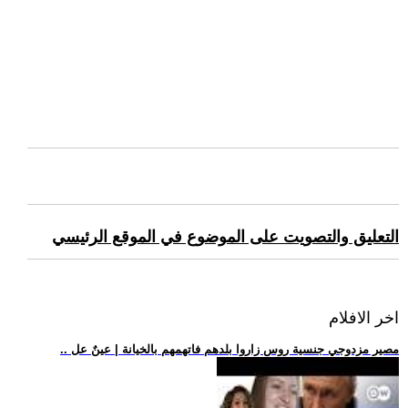
التعليق والتصويت على الموضوع في الموقع الرئيسي
اخر الافلام
.. مصير مزدوجي جنسية روس زاروا بلدهم فاتهمهم بالخيانة | عينٌ عل