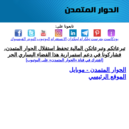
تابعونا على:
بودكاست
بنترست
تيلكرام
لينكدإن
الانستغرام
اليوتيوب
التويتر
الفيسبوك
تبرعاتكم وتبرعاتكن المالية تحفظ استقلال الحوار المتمدن،
فشاركونا في دعم استمرارية هذا الفضاء اليساري الحر
[اشترك في قناة ‫«الحوار المتمدن» على اليوتيوب]
الحوار المتمدن - موبايل
الموقع الرئيسي