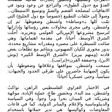
العدوّ مع «دول الطوق»، والتراجع عن وعود وبنود في
الاتفاقيات لمصلحة القضم والضمّ وتوسيع الاستيطان...
وصولاً إلى حلقات التطبيع (خصوصاً مع دول الخليج) التي
تمّت كلها بـ«وساطة» واشنطن وضغوطها. ثم إن
واشنطن، وفي مجرى محاولات بعض رؤسائها وإداراتها
لترسيخ مشروعها الإمبريالي العولمي وتعزيزه، أحلّت
الشرق الأوسط، أحياناً، في مقدمة اهتماماتها. وهي
صاغت للسيطرة على مصيره ومقدراته مشاريع محددة،
بدور محوري للكيان الصهيوني، وبتناغم مع تطلّعات بعض
قادته (ومنهم بيريز): «الشرق الأوسط الكبير» (بوش
الابن)، و«صفقة القرن»(ترامب)...
سمحت واشنطن، بمواقفها وعلاقاتها وضغوطها، بأن
يكون الصهاينةُ حاضرين على طرفَي الحدود والجبهات:
سياسياً، وحتى عسكرياً أحياناً!
في الاختبار الغزاوي الفلسطيني الراهن، تواكبُ
واشنطن، منذ البدء، وبحضور طاغٍ، عملية الإبادة، موجّهة
وشريكة: في الميدان بحراً وبراً وجواً، وفي السياسة
والديبلوماسية والإعلام والمنابر الدولية، كما في قاعات
المفاوضات وكواليسها. هي تدير حملاتها باستخدام