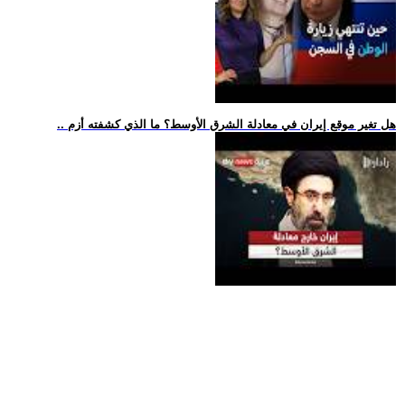
.. هل تغير موقع إيران في معادلة الشرق الأوسط؟ ما الذي كشفته أزم