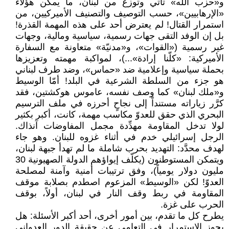
و«حزب الله» تأتي وتوزع من لبنان، ما يمكّن هؤلاء
«الإرهابيين»، حسب التوصيف والتصنيف الأميركيين، من
استمرار القتال! لم يعترض أحد على هذه المهمة القذرة!
بل إن الوفد التقى جهات رسمية، سياسية ومالية، وجهات
غير رسمية («القوات»، و«مدنيّة» متعاونة مع السفارة
الأميركية: «كلّنا إرادة»...)، لمواكبة مهمته وتعزيزها
بحملة سياسية وإعلامية ضد «حماس»، وضد طرف لبناني
هو جزء من السلطة الشرعية في البلد! أمّا الوسيط
و«ملك لبنان» كما وصف نفسه، عاموس هوكشتين، فقد
كرَّر زياراته مستنداً إلى نجاحٍ أحرزه في ملف الترسيم
البحري الذي حقق للعدوّ مكاسب مهمة، كانت، أكبر بكثير
لولا تدخل المقاومة مهدِّدة مجمل المفاوضات آنذاك.
الرجل إسرائيلي خدم في أثناء غزوه للبنان. وهو جاء
لهدف محدَّد: التهديد بحرب شاملة ما لم تهدأ جبهة لبنان،
ويتمكن المستوطنون (يكلّف إيواؤهم الدولة الصهيونية 30
مليون دولار يومياً)، وفق ترتيبات أمنية وآمنة لمصلحة
العدوّ! لكن «الوسيط» المزعوم اصطدم بصلابة موقف
المقاومة في ربط وقف النار في لبنان، أولاً، بوقف
الحرب على غزة.
يطرح كل ما تقدم، بين أمور أخرى، أحد أكبر الأسئلة: هل
يجوز الاستمرار في التعامي عن حقيقة الدور العدواني