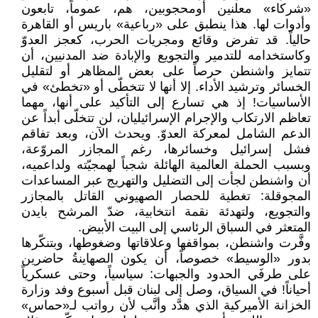
«شركاء» معلنين أومحجوبين، هم، عموماً، تابعون
وأدوات لها. هذا ينطبق على «رباعية» باريس أو القاهرة
حالياً. قد تفرض وقائع ومجريات الحرب، كعجز العدوّ
وكاستخدامه للتدمير والتجويع والإبادة ضد المدنيين، أن
تتمايز واشنطن حرصاً على بعض المظاهر أو لتقليل
الخسائر وترشيد الأداء. إلا أنها لا تتخطّى أو «تخطئ» في
الأساسيات! إذ هي تسارع إلى التأكيد على أنها، مهما
تعاظم الارتكاب والإجرام الإسرائيليان، لن تتخلّى أبداً عن
الدعم الشامل لمعركة العدوّ. ويحدث الآن، وبعد تفاقم
فشل إسرائيل وخسائرها، رغم المجازر المروّعة،
وبسبب الحملة العالمية الهائلة شجباً لهمجيّته ولداعميه،
أن واشنطن لجأت إلى التضليل والتهريج عبر المساعدات
المجوقلة: تغطية للحصار الصهيوني القاتل بالمجازر
والتجويع، ولتهدئة نقمة انتخابية، ضدّ المرشح بايدن
المتعثر في السباق الرئاسي إلى البيت الأبيض.
وفَّرت واشنطن، بمواقفها وعلاقاتها وضغوطها، وبتنكّرها
بدور «الوسيط» خصوصاً، أن يكون الصهاينةُ حاضرين
على طرفَي الحدود والجبهات: سياسياً، وحتى عسكرياً
أحياناً! في السياق، وصل إلى لبنان قبل أسبوع وفد وزارة
الخزانة الأميركية الذي هدَّد وأنَّب لأن رواتب لـ«حماس»