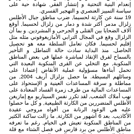
إنعدام البنية التحتية و إنتشار الفقر, شهادة حية على
سياسة التمييز العنصري و التهجير القسري.
19 سنة عن كارثة لحسيما, ضرب مناطق جبال الأطلس
زلزال مدمر أكثر شدة و دمار من زلزال لحسيما, أوقع
آلاف الضحايا بين القتلى و الجرحى و المشردين. و بما أن
الزلزال وقع في المجال الترابي الأمازيغوفوني مثله مثل
إقليم لحسيما, فكان تعامل السلطة معه هو تحصيل
الحاصل. منذ البداية سادت حالة التماطل و التأخير
بالسماح لفرق الإنقاذ لمباشرة عملها في بعض المناطق
المنكوبة, مع التخلي عن القرى المنكوبة البعيدة التي
تحمل أبناءها مسؤولية عملية الأنقاض إعتمادا على
وسائلهم البسيطة. ما حصل بزلزال أريف 2004, من
مماطلة و سرقة المساعدات العينية و الإستحواذ على
المساعدات المالية من طرف زمرة الفساد المعتادة على
نهب أملاك الشعب, لقد تكرر نفس السيناريو مع إمازيغن
الأطلس المتضررين من الكارثة الطبيعية, و كل ما حصلوا
عليه هي الوعود الرنانة من أفواه مروجي عقيدة
الأكاذيب. بعد 6 أشهور من الكارثة, ما زالت ساكنة الكثير
من المناطق المنكوبة تعيش في الخيام, رغم ما تعرفه
مناطق الأطلس من برد قارس في فصل الشتاء مع قلة