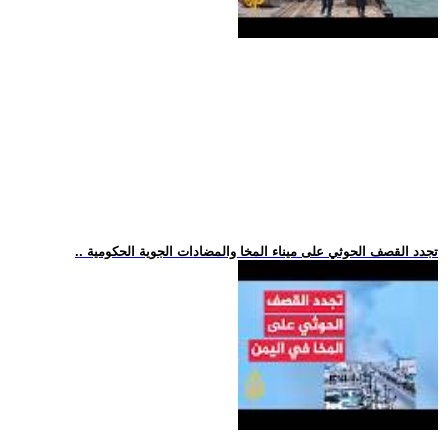
.. تجدد القصف الحوثي على ميناء المخا والمضادات الجوية الحكومية