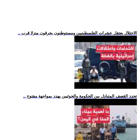
.. الاحتلال يعتقل عشرات الفلسطينيين ومستوطنون يحرقون منزلا قرب
.. تجدد القصف المتبادل بين الحكومة والحوثيين يهدد بمواجهة مفتوح