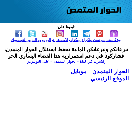
تابعونا على:
بودكاست
بنترست
تيلكرام
لينكدإن
الانستغرام
اليوتيوب
التويتر
الفيسبوك
تبرعاتكم وتبرعاتكن المالية تحفظ استقلال الحوار المتمدن،
فشاركونا في دعم استمرارية هذا الفضاء اليساري الحر
[اشترك في قناة ‫«الحوار المتمدن» على اليوتيوب]
الحوار المتمدن - موبايل
الموقع الرئيسي