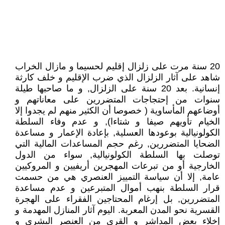
20 سنة مرت على زلزال إقليم لحسيما و مازال الخراب
شاهد على آثار الزلزال الذي ضرب الإقليم و خلف كارثة
إنسانية. بعد 20 سنة على الزلزال, و ما صاحبها طيلة
سنوات من إحتجاجات المتضررين على معاناتهم و
أوضاعهم المأساوية ( خصوصا أن الكثير منهم لم يجدوا إلا
الخيام تأويهم صيفا و شتاءا), و عدم وفاء السلطة
الكولونيالية بوعودها العسلية, بإعادة الإعمار و مساعدة
الضحايا المتضررين, رغم حجم المساعدات المالية التي
توصلت بها السلطة الكولونيالية, سواء من الدول
الخارجية أو من تبرعات المهجرين أريفيين و المروكيين
عامة, إلا أن سياسة التمييز العنصري هي من حسمت
قرار السلطة بنهب أموال المتبرعين و عدم مساعدة
المتضررين, بل إرغام المحتاجين الفقراء على الهجرة
القسرية نحو المدن المعربة. اليوم آثار المنازل المهدمة و
إخلاء بعض المداشر و القرى من العنصر البشري و