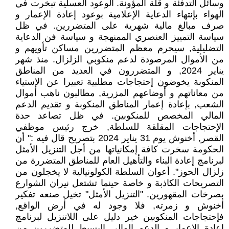
وسائل التدفئة و قلة المؤونة. الوعود العسلية تبخرت في
الهواء بإنتهاء الدعاية الإعلامية بوعود إعادة الإعمار و
صرف مبالغ مالية شهرية على المتضررين. في ظل
سياسة التمييز العنصري الممنهجة و سياسة فن الدعاية
التضليلية, سيحرم معظم المتضررين مساكن تأويهم و
من الأموال المرصودة لدعم منكوبي الزلزال. منذ شهر
يناير 2024, و المتضررون في العديد من المناطق
المنكوبة يخوضون إحتجاجات مطلبية تعبيرا عن الإستياء
من معاناتهم و أوضاعهم المزرية, مطالبون ناهب أموال
الشعب, بإعادة إعمار المناطق المنكوبة و تقديم الدعم
المالي المخصص للمنكوبين. في ظل تصاعد حدة
الإحتجاجات المقلقة للسلطة, خرج رئيس موظفي
القصر, أخنوش يوم 31 يناير 2024 بتصريح قال فيه :" أن
الحكومة سخرت كافة إمكانياتها من أجل التنزيل الأمثل
لبرنامج إعادة البناء والتأهيل العام للمناطق المتضررة من
زلزال الحوز". أعوان السلطة الكولونيالية لا يخجلون من
التصريحات الكاذبة و خاصة حينما تشتعل نيران الشوارع
بصرخات المقهورين. "التنزيل الأمثل" تخيل صنعه تفكير
أخنوش و زمرته, فلا وجود له في أرض الواقع,
فإحتجاجات المنكوبين خير دليل على اللاتنزيل لبرنامج
إعادة الإعمار و الدعم المالي البسيط للمتضررين من