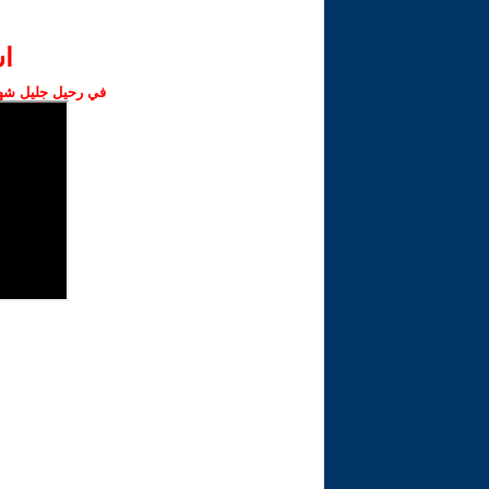
ا‫
في رحيل جليل شهبا