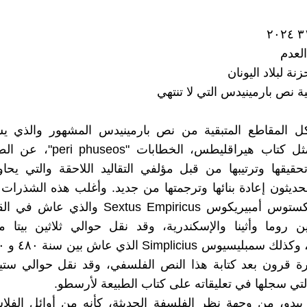
العدم
نة لبلاد اليونان
 المقاطع المتبقية من نص بارمينيدس المشهور والذي 
الطبيعة" مثل كتاب هيراقليطس، الخطاب
حقيقها وترتيبها من قبل مؤلفي التقاليد اللاحقة والتي يحاو
لحديثون إعادة بنائها وترجمتها من جديد. وأغلب هذه الشذرات 
المؤرخ سكستوس أمبيريكوس Sextus Empiricus والذ
ين روما وأثينا والإسكندرية، وقد نقل حوالي ثلاثين بيتا
ة قرون بعد كتابة هذا النص الفلسفي، وقد نقل حوالي ستين
لتي سجلها في تعليقاته على كتاب الطبيعة لأرسطو.
يبدو، من وجهة نظر الفلسفة الحديثة، كأنه من أوائل الفلا