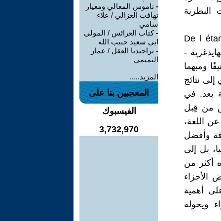
-
ناموس المعالي ومعيار
 النظرية
تهافت الغزالي / علاء
سامي
-
كتاب العرائس / المولى
J في كتابه "من الكائن إلى العالم - De l étant au
ابي سعيد حبيب الله
-
تراجيديا العقل / عمار
هايدغرية -
التميمي
عنيفًا ومبهما
المزيد.....
لى نتائج
المعجبين بنا على
ة بعد. في
س من قِبل
الفيسبوك
عن اللغة،
3,732,970
دقة وأفضل
ا، بل إلى
ه أكثر من
 كوني cosmologie تحدده بعض الأجزاء
لى أهمية
ء ويحوله