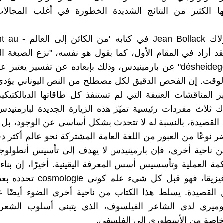
ها الكثير من النتائج الشديدة الخطورة في أغلب المجالات
أما جان بولاك ean Bollack
m" فقد أراد في المقام الأول، كما يقول هو نفسه، "نزع الصبغة ال
désheideggerianiser" عن بارمينيدس، وذلك بإبعاده عن تفسير يعتبر 
قت. إن الفحص الدقيق لكل مصطلح من النص اليوناني يؤدي إ
ير المناقشات العنيفة التي لم تستنفذ كل طاقاتها الديالكتيكي
اك ثلاث مفردات رئيسية تميّز هذه الزيارة الجديدة لبارمنيد
 القصيدة، بالنسبة له لا تتحدث بشكل أساسي عن الوجود، بل 
 نوعًا من العبور من اللغة العامة المشتركة نحو عالم أكثر 
من ناحية أخرى، فإن بارمينيدس لا يهدف إلى تأسيس أنطولوجي
مة العملية وتأسسيس أسس المعرفة اليقينية. أخيرًا، إن بناء
مجرد ميتافيزيقا، فهو قبل كل شيء علم
 القصيدة. يسلط هذا الكتاب من ناحية أخرى الضوء أيضًا ع
هوميري لدى الشاعر الفيلسوف، الذي يتبنى أسلوب الشعرا
خاصة من الأسطوري إلى الفلسفي.