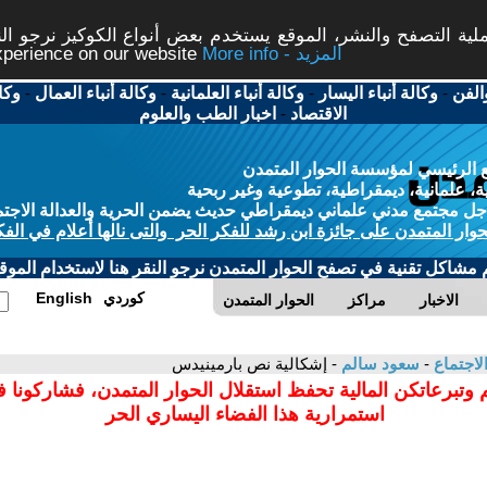
ة التصفح والنشر، الموقع يستخدم بعض أنواع الكوكيز نرجو النق
More info - المزيد
experience on our website
الفن
-
وكالة أنباء اليسار
-
وكالة أنباء العلمانية
-
وكالة أنباء العمال
-
وكا
الاقتصاد
-
اخبار الطب والعلوم
 الرئيسي لمؤسسة الحوار المتمدن
، علمانية، ديمقراطية، تطوعية وغير ربحية
ل مجتمع مدني علماني ديمقراطي حديث يضمن الحرية والعدالة الاجتم
حوار المتمدن على جائزة ابن رشد للفكر الحر والتى نالها أعلام في الفك
م مشاكل تقنية في تصفح الحوار المتمدن نرجو النقر هنا لاستخدام الموقع
كوردي
English
الاخبار
مراكز
الحوار المتمدن
لاجتماع
-
سعود سالم
- إشكالية نص بارمينيدس
 وتبرعاتكن المالية تحفظ استقلال الحوار المتمدن، فشاركونا 
استمرارية هذا الفضاء اليساري الحر