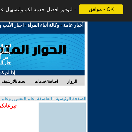
موافق - OK
لتوفير افضل خدمة لكم ولتسهيل عملي
أخبار عامة
-
وكالة أنباء المرأة
-
اخبار الأدب و
الموقع
يسارية
"من أج
حاز ال
إذا لديك
الزوار
اضافة/خدمات
بحث/الارشيف
الصفحة الرئيسية
-
الفلسفة ,علم النفس , وعلم ا
تبرعاتكم