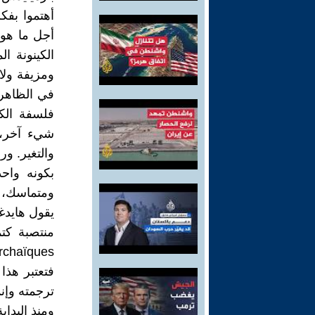
أهتموا بفك
أجل ما هو ك
الكينونة 
ومزيفة ولا
في الظاهر 
فلسفة الكا
شيء آخر، 
والتغير. ور
بكونه واحد
ومتماسك، إم
يقول هايدغر
ترجمته وإن
ومنذ البداي