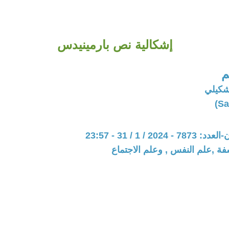
إشكالية نص بارمينيدس
م
شكيلي
20 / 1 / 31 - 23:57
فة ,علم النفس , وعلم الاجتماع