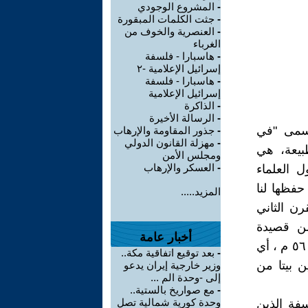
-
المشروع الوجودي
-
جثت الكلمات المبقورة
-
العنصرية والخوف من
الغرباء
-
هاسبارا - فلسفة
إسرائيل الإعلامية -٢
-
هاسبارا - فلسفة
إسرائيل الإعلامية
-
الذاكرة
-
الرسالة الأخيرة
يسمى "في
-
جذور المقاومة والإرهاب
-
مهزلة القانون الدولي
ات "peri phuseos"، عن الطبيعة، هي
ومجلس الأمن
-
العسكر والإرهاب
ل العلماء
حفظها لنا
المزيد.....
ي عاش في القرن الثاني
 من قصيدة
أخبار عامة
بارمينيدس، وكذلك سمبليسيوس Simplicius الذي عاش بين سنة ٤٨٠ و ٥٦٠ م ، أي
-
بعد توقيع اتفاقية مكة..
 بيتا من
وزير خارجية إيران يدعو
إلى -وحدة الم ...
-
مع صواريخ بالستية..
وحدة كورية شمالية تصل
سفة الذين