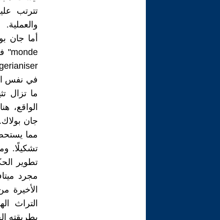
تترتب علي
والعملية.
onde
في نفس الو
ما تزال تث
الواقع، هن
جان بولاك.
مما يستحضر
تشكيلًا. و
تطوير الحك
الأخيرة من
التراث ال
بطريقته ال