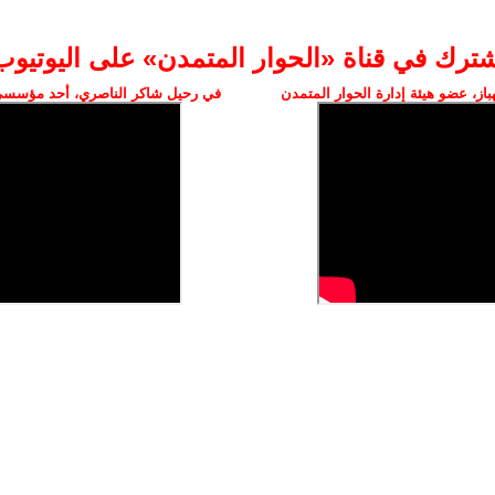
شترك في قناة «الحوار المتمدن» على اليوتيوب
ز، عضو هيئة إدارة الحوار المتمدن
في رحيل شاكر الناصري، أحد مؤسسي 