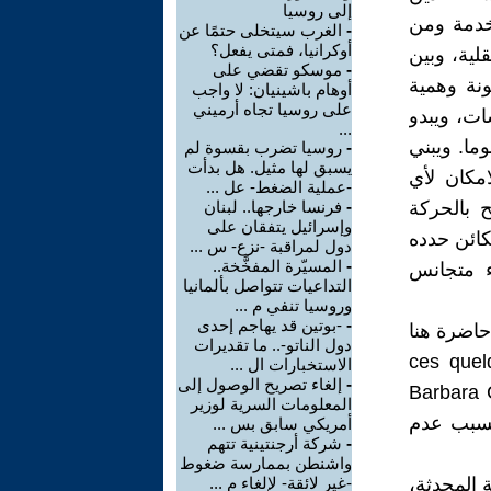
إلى روسيا
 خدمة ومن
-
الغرب سيتخلى حتمًا عن
أوكرانيا، فمتى يفعل؟
قلية، وبين
-
موسكو تقضي على
نة وهمية
أوهام باشينيان: لا واجب
على روسيا تجاه أرميني
ات، ويبدو
...
ما. ويبني
-
روسيا تضرب بقسوة لم
يسبق لها مثيل. هل بدأت
امكان لأي
-عملية الضغط- عل ...
 بالحركة
-
فرنسا خارجها.. لبنان
وإسرائيل يتفقان على
لكائن حدده
دول لمراقبة -نزع- س ...
-
المسيّرة المفخَّخة..
ء متجانس
التداعيات تتواصل بألمانيا
وروسيا تنفي م ...
-
-بوتين قد يهاجم إحدى
حاضرة هنا
دول الناتو-.. ما تقديرات
ces quelques
الاستخبارات ال ...
-
إلغاء تصريح الوصول إلى
ولوجية الفرنسية باربارا كاسان Barbara Cassin
المعلومات السرية لوزير
ابلة للترجمة Intraduisible، ليس بسبب عدم
أمريكي سابق بس ...
-
شركة أرجنتينية تتهم
واشنطن بممارسة ضغوط
 المحدثة،
-غير لائقة- لإلغاء م ...