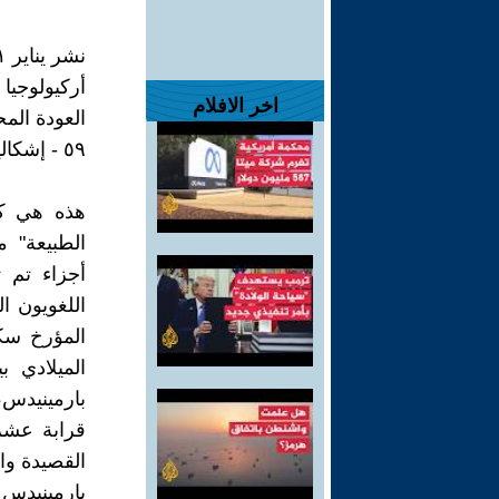
نشر يناير ٣١ ٢٠٢٤
أركيولوجيا 
اخر الافلام
العودة المحز
٥٩ - إشكالية نص بارمينيدس التي لا تنتهي
هذه هي كل
أجزاء تم ت
اللغويون ا
الميلادي ب
قرابة عشر
القصيدة وا
بارمينيدس 