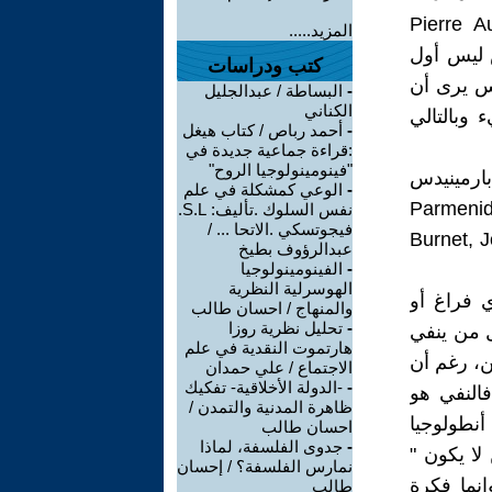
ما يقول بيير أوبينك Pierre Aubenque
المزيد.....
س ليس أول
كتب ودراسات
دس يرى أن
-
البساطة / عبدالجليل
الكناني
اللاكائن هو لاشيء وبالتالي
-
أحمد رباص / كتاب هيغل
:قراءة جماعية جديدة في
"فينومينولوجيا الروح"
رى أن بارمينيدس
-
الوعي كمشكلة في علم
Parmenides do"
نفس السلوك .تأليف: S.L.
فيجوتسكي .الاتحا ... /
Burnet, John. Early Greek
عبدالرؤوف بطيخ
-
الفينومينولوجيا
الهوسرلية النظرية
ي فراغ أو
والمنهاج / احسان طالب
-
تحليل نظرية روزا
ل من ينفي
هارتموت النقدية في علم
ئن، رغم أن
الاجتماع / علي حمدان
-
-الدولة الأخلاقية- تفكيك
فالنفي هو
ظاهرة المدنية والتمدن /
أنطولوجيا
احسان طالب
-
جدوى الفلسفة، لماذا
 لا يكون "
نمارس الفلسفة؟ / إحسان
نى، وإنما فكرة
طالب