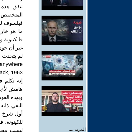
المتخصص في
فيلسوف للك
فالكينونة و
lack, 1963
إنه تكلم ف
هامش لأي ش
وبهذه القوة
النفي ذاته
أول شرخ في
للكينونة. ف
المزيد.....