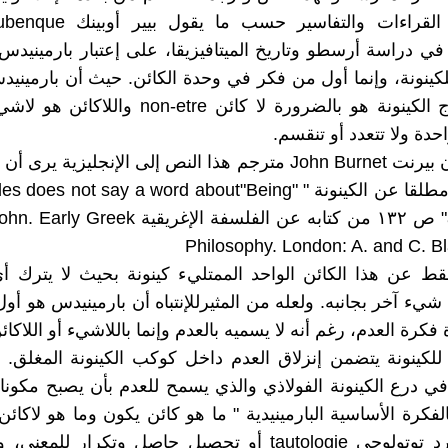
تتفق هذه القراءات والتفاسير حسب 
 دراسة أرسطو وتاريخ الميتافيزيقا، على إعتبار بارمينيد
ينونة، وإنما أول من فكر في وحدة الكائن. حيث أن بارميني
ما هو خارج الكينونة هو بالضرورة لا كائن non-etre و
احدة ولا تتعدد أو تنقسم.
غير أن جون بيرنت John Burnet مترجم هذا النص إلى الإنجليزية ي
لم يتحدث مطلقا عن الكينونة " es not say a word about"Being
anywhere" ص ١٣٢ من كتابه عن الفلسفة الإغريقية 
Philosophy. London: A. and C. B
قط عن هذا الكائن الواحد الممتليء كينونة بحيث لا يترك أ
يء آخر بجانبه. ولعله من المثيرللإنتباه أن بارمينيدس هو أو
 فكرة العدم، رغم أنه لا يسميه بالعدم وإنما باللاشيء أو اللاكا
 للكينونة يتضمن إنزلاق العدم داخل كوكب الكينونة المغلق. 
 درع الكينونة الفولاذي والذي يسمح للعدم بأن يصبح مكونا 
الفكرة الأساسية البارمينيدية " ما هو كائن يكون وما هو لاكائن
ليست مجرد توتولوجي tautologie أو تحصيل حاصل وتكرار للمع