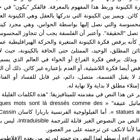
رة الكينونة وربط هذا المفهوم بالمعرفة. فالفكر "يكون" في
ائن. ويميز بين الكينونة التي ندركها بالعقل وهي الكينونة الع
المحسوسة والتي نصل إليها بواسطة الحواس، وهي مجرد كينو
 تصل "الحقيقة". وأعتبر أن الفلسفة يجب أن تتجاوز المحسوس
كأنه يرفض فكرة الكينونة المتغيرة والحركة الهيراقليطية عمو
ئن المطلق، الوحيد، الممتلئ حتى الحافة بالكينونة، حيث ل
وبذلك يرفض فكرة الفراغ أو الخواء في العالم الذي يسمح
فض أيضا فكرة اللاشيئية، أو العدم بإعتباره غير كائن. ذلك أن ا
 لا يقبل القسمة، متصل، دائم، غير قابل للفساد أو الفنا
تلاء مطلق لا بداية ولا نهاية له.
 عن هذا النص في مقدمته للميتافيزيقا: "هذه الكلمات القليلة 
منتصبة كتماثيل عتيقة" «  mots sont là dressés comme des
statues archaïques ». أما الفيل
فتعتبر هذا النص من النصوص الغير ق
ما لأننا لانكف عن ترجمته على مر العصور.
ة، قراءة أرسطو لهذا النص وترجمته له، ثم من بعده الإفلاطونية