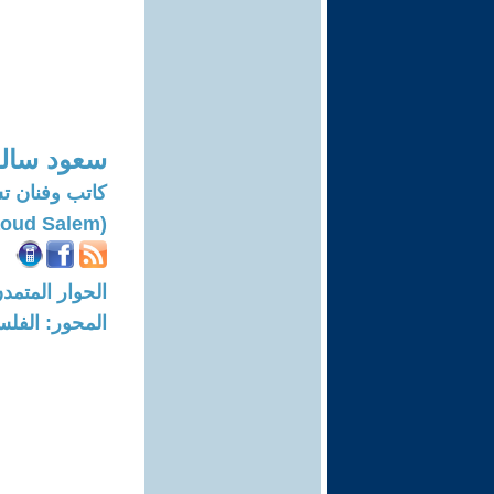
سعود سال
كاتب وفنان ت
(Saoud Salem)
الحوار المتمدن-العدد: 7873 - 24
المحور: الفلس