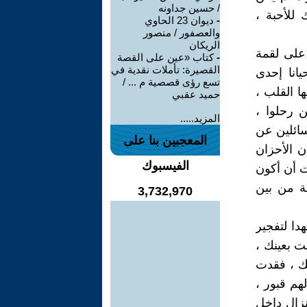
/ حسين جداونه
للأحبة ،
-
ديوان 23 الحاوي
والعصفور / منصور
الريكان
 على لقمة
-
كتاب «عين على القصة
القصيرة: تأملات نقدية في
انا إحدى
تسع رؤى قصصية م ... /
ا القلب ،
حميد عقبي
 رحلوا ،
المزيد.....
سائلين عن
المعجبين بنا على
ن الأحزان
الفيسبوك
ت أن أكون
كة من بين
3,732,970
دا لتفجير
ت بعينك ،
بك ، فقدت
هم قبور ،
نزال داخل