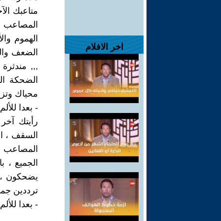
متاعبك الآخ
المصاعب ،
الهموم وال
اخر الافلام
الضعف والض
,,, مندثرة
الضحكة الم
محياك وتزين
- بعدا للأل
رأيتك آخر
السقف ، الم
المصاعب ، 
الجميع ، ب
يضحكون ، 
ترددين جمل
- بعدا للأل