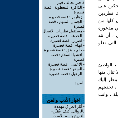
فاختر تحالف قيم
ضحكين على
-
الذاكرة المعطوبة : قصة
قصيرة
ك تطردين
-
زهايمر : قصة قصيرة
ن كلها من
-
الجمال المتهم : قصة
قصيرة
لي مذعورة
-
مستقبل نظريات الاتصال
 ، أن تئد
-
الخدعة : قصة قصيرة
-
اصرار : قصة قصيرة
التي تعلو
-
اتهام: فصة قصيرة
-
حلم ينبثق : قصة قصيرة
-
افشوا السلام : قصة
قصيرة
-
الاعمى : قصة قصيرة
، الواطئ
-
السفر : قصة قصيرة
تنال منها
-
الرحيل : قصة قصيرة
ينظر إليك
المزيد.....
، تجدينهم
ة ، وانت
اخبار الأدب والفن
-
آثار العراق مهددة
بالزوال.. كيف -يُقنَّن-
التاريخ باسم الاست ...