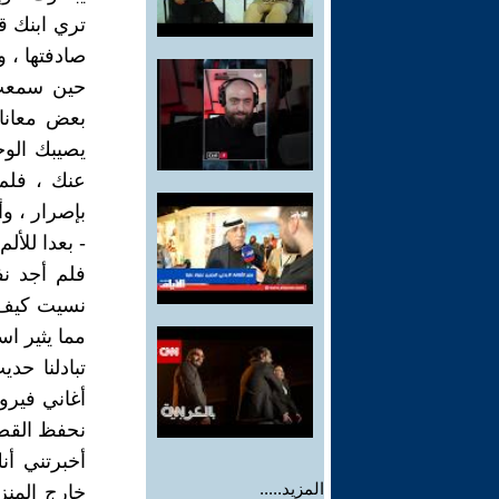
تري ابنك ق
صادفتها ، و
حين سمعتُ
بعض معانات
يصيبك الوج
عنك ، فلم
بإصرار ، و
- بعدا للألم
فلم أجد ن
نسيت كيف 
مما يثير ا
تبادلنا حد
أغاني فيروز
نحفظ القصائ
أخبرتني أن
المزيد.....
خارج المنز