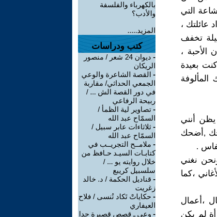
بالكهرباء والفلسفة
شاعة التي
والأدب؟
 عائلتك ،
المزيد.....
يلة تخفف
كتب ودراسات
 الأحبة ،
-
ديوان 24 شعر / منصور
كنت بعيدة
الريكان
-
القصة الشاعرة والوعي
المألوفة
الجمعي الحداثي/ مقاربة
في دور القصة الش ... /
ربيحة الرفاعي
-
تصاوير لية الظمأ /
السمّاح عبد الله
يظن أنني
-
ثلاثاءات عابر سبيل /
حك ,أضحك
السمّاح عبد الله
-
ملامــح التجريــب في
فاس .
كتابـات السيـد حـافظ من
ونحن نغني
خلال روايته يو ... /
سلسبيل كريبع
أغاني ،كما
-
قناديل الحكمة / د. خالد
زغريت
-
حكاياتْ تَكاد تُنسى / فلاح
ال ،أعمال
العيفاري
أة لم يكن
-
وعي ـ قصص قصيرة جدا