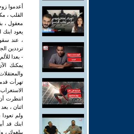
أعدموا زوج
القلب ، مكل
معقول ، بق
يعود ابنك ا
، عند سقوط
ترددين الج
- بعدا للألم
يمكنك الآ
والمعتقلات
تهرأت قدما
الاستغراب 
انتظرت أن 
اثنان ، بعد
ولم تعودا ب
ابنك قد أب
يبلغوك ، وإ