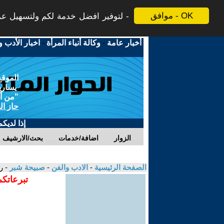
موافق - OK
لتوفير افضل خدمة لكم ولتسهيل عملي
أخبار عامة
-
وكالة أنباء المرأة
-
اخبار الأدب و
الموقع
يسارية
"من أج
حاز ال
إذا لديك
الزوار
اضافة/خدمات
بحث/الارشيف
الصفحة الرئيسية
-
الادب والفن
-
صبيحة شبر
- ر
تبرعاتكم