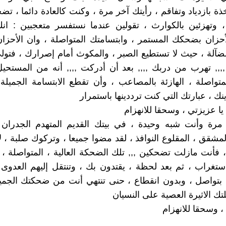
ذة بازدياد وتفاقم ، رأيتك آخر مرة ، وكنت كالعادة دائما ، ت
 وتهزئين بالكوارث ، تقولين عندما نستفسر متعجبين : ان
أحزان بضحكك المستمر ، وابتسامتك المتواصلة ، وان الأحزا
آلة ، حيث لا تستطيع الصبر ، والمكوث أمام إصرارك ، فتو
 ,,,, تهرب من دربك ,,,, بعد أن أدركت ,,,, أنه من المستحيل
تواصلة ، الهازئة بالمصاعب ، وأن تقطع الابتسامة الجميلة 
ك ، عبارتك التي كنت ترددينها باستمرار
م يا عزيزتي ، وسحقا للانهزام
 مرة وأنت شبه وحيدة ، في بيتك القديم المتهدم الجدران 
شقق ، المقلوع النوافذ ، لقد مضوا جميعا ، وتركوك صلبة ، لا 
فأنت مازلت تضحكين ,,, تلك الضحكة العالية ، المتواصلة ، 
استغراب ، ثم بعد لحظة ، يقتدون بك ، وتنتقل إليهم العدوى 
بتواصل ، وبدون انقطاع ، حنى تنتهي أنت من ضحكتك الجميل
تك الاثيرة العصية على النسيان
م ، وسحقا للانهزام