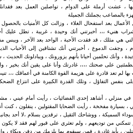
ها ، عشت أرملة على الدوام ، تواصلين العمل بعد فقدانك 
هزء بالمصاعب بجملتك الجميلة
الأعمال بعد استفحال الغلاء ، وزالت كل الأمنيات بالحصول
راب هنيء ،،، أخبرتني أنك وحيدة ، غريبة ، تطل عليك أحي
لتي هي مثلك ، قد فقدت الأحبة ، الواحد بعد الآخر ، ويبس منه
، وجفت الدموع ، أخبرتني أنك تشتاقين إلى الأحباب الذين
ة ، وأنك تحلمين أحيانا بأنهم يزورونك ، ويبادلونك الحديث ، 
طمئنين على صحتك ،،،، غادرتك وأنا على يقين أنك بخير ، وا
بها لم تعد قادرة على هزيمة القوة الكامنة في أعماقك ،،، تني
لى بنفس التفاؤل ، وتلك القدرة الكبيرة على انتزاع الضح
 في منزلي ، أشاهد إحدى الفضائيات ، رأيت أمام عيني ، مشه
 بسيارة مفخخة ، رأيت الضحايا المقتولين ، ينقلون ، كنت أن
سوداء السميكة ، ووشاحك الثقيل ، ترقدين بسلام ،لا أحد بجان
 تتمكني من توديعهم ، ولم تعثري على قبور لهم فقد لا يكون ل
تلين ، بأيد غادرة ، فمن سيقوم بما يلزمك من دفن وبكاء ، وإ