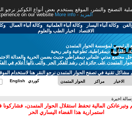
ة التصفح والنشر، الموقع يستخدم بعض أنواع الكوكيز نرجو النق
More info - المزيد
experience on our website
الفن
-
وكالة أنباء اليسار
-
وكالة أنباء العلمانية
-
وكالة أنباء العمال
-
وكا
الاقتصاد
-
اخبار الطب والعلوم
 الرئيسي لمؤسسة الحوار المتمدن
، علمانية، ديمقراطية، تطوعية وغير ربحية
ل مجتمع مدني علماني ديمقراطي حديث يضمن الحرية والعدالة الاجتم
حوار المتمدن على جائزة ابن رشد للفكر الحر والتى نالها أعلام في الفك
م مشاكل تقنية في تصفح الحوار المتمدن نرجو النقر هنا لاستخدام الموقع
كوردي
English
الاخبار
مراكز
الحوار المتمدن
سالة اخيرة
 وتبرعاتكن المالية تحفظ استقلال الحوار المتمدن، فشاركونا 
استمرارية هذا الفضاء اليساري الحر