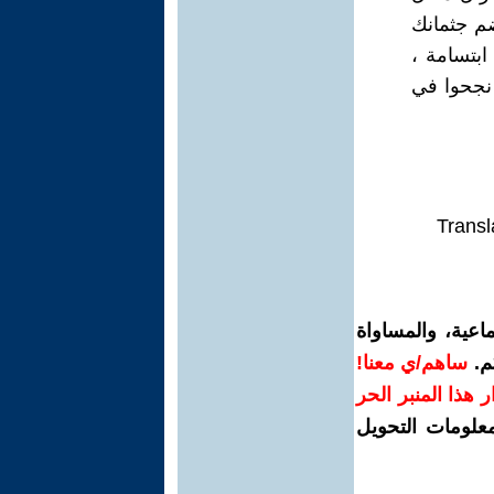
ضم جثمانك
ابتسامة ،
 نجحوا في
Transl
اعية، والمساواة
م.
ساهم/ي معنا!
رار هذا المنبر الحر
معلومات التحويل