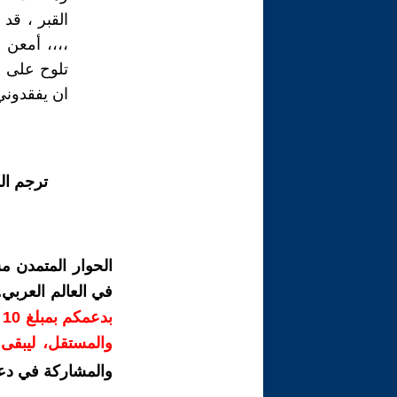
القبر ، قد
،،،، أمعن 
تلوح على و
ان يفقدوني
ترجم ال
الحوار المتمدن م
في العالم العربي
ب
والمستقل، ليبقى ص
والمشاركة في دع