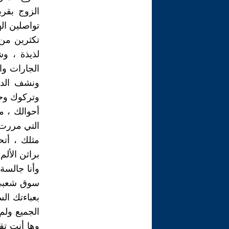
الزوج بقرب
تواصلين ال
تكثرين من 
لذيذة ، وش
الجارات وا
ونشف الدم 
وتركوك وحيد
أحوالك ، م
التي مررت 
مثلك ، أتح
براثن الألم
وأنا جالسة
سوق شعبي ،
بعباءتك ال
الجميع ولم
وها أنت تق