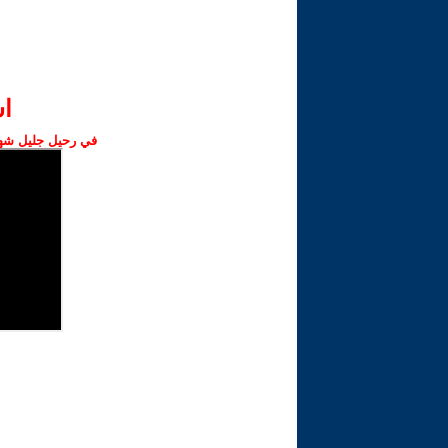
ا‫
في رحيل جليل شهبا