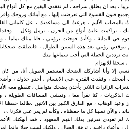
ريبا ، بعد ان يطلق سراحه ، لم تفقدي اليقين مع كل أنواع الب
جميع فنون القسوة التي تعرضت إليها ، مع أبنائك وزوجك وأفراد
 بالمصاب الأليم ، هرعتُ الى مساعدتك ، عل كلماتي القل
ك ، تراكمت عليك أنواع من الحزن ، ترمل وثكل ... وفقدان
وم في البداية ، وكأنك فوجئت برؤيتي ، فانا مثلك تماما ، و
 تتوقعي رؤيتي بعد هذه السنين الطوال ، فانطلقت ضحكاتك 
أنت ترددين الجملة التي أحب سماعها منك
 ، سحقا للانهزام
فسي إلا وأنا أشاركك الضحك المستمر الطويل أنا، من كان 
أضحك ، وفقدت القدرة على الابتسام ، أحذو حذوك ، وأض
ستغراب الزائرات اللاتي يأخذن بضحك متواصل ، تتقطع معه الأن
يث الذكريات ، كنا نقرأ معا ، ونمشي المسافات الطويلة ، 
 وعبد الوهاب ، مع الفارق الكبير بين الاثنين ،طالما حفظنا ال
د ، والآن نسينا كل ما حفظناه ، وكأنه لم يمر على فكرنا ،،،
ك لم تعودي تقرئين بذلك النهم المعهود ، فقد أنهكتك الأعم
ل ، وأعباء داخله ، ترهق الجبال ، ولكنك لست جبلا وإنما امر