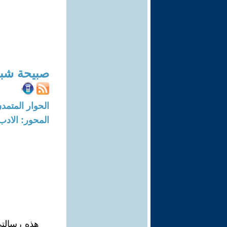
صبيحة شب
الحوار المتمدن-العدد: 7859 - 24
المحور: الادب
هذه رسالتي