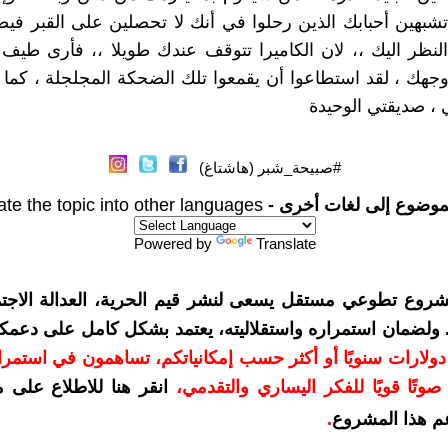
 تشبهين أحبابك الذين رحلوا في أنك لا تحصلين على القبر في
النظر اليك ،، لان الكاميرا تتوقف عندك طويلا ،، فأرى طيف 
جهك ، لقد استطاعوا أن يقمعوا تلك الضحكة المجلجلة ، كما
 ، صديقتي الوحيدة
#صبيحة_شبر (هاشتاغ)
موضوع إلى لغات أخرى -
ate the topic into other languages
Powered by
Translate
شروع تطوعي مستقل يسعى لنشر قيم الحرية، العدالة الاجتم
. ولضمان استمراره واستقلاليته، يعتمد بشكل كامل على دعمك
دعمكم بمبلغ 10 دولارات سنويًا أو أكثر حسب إمكانياتكم، تساهمون في استم
وتًا قويًا للفكر اليساري والتقدمي
،
انقر هنا للاطلاع على 
م هذا المشروع
.