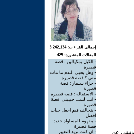
إجمالي القراءات: 3,242,134
المقالات المنشورة: 425
-
الكيل بمكيالين : قصة
قصيرة
-
وهل يحيي الندم ما مات
مني ؟ قصة قصيرة
-
جزاء سنمار : قصة
قصيرة
-
الاستقالة : قصة قصيرة
-
انت لست حبيبتي: قصة
قصيرة
-
بتحالف قيم اجعل حيات
افضل
-
مفهوم للمساواة جديد:
قصة قصيرة
-
ان كنت تريد التغيير
دثينني عن