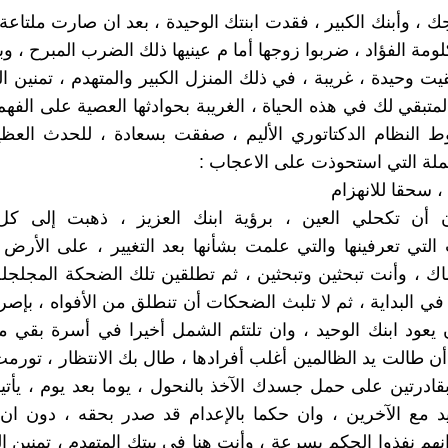
ك ، وأبنك الكبير ، فقدت ابنتك الوحيدة ، بعد ان صارت ملتاع
ومة الفؤاد ، ضربوا زوجها أما م عينيها ذلك الضرب المبرح ، وب
يت وحيدة ، غريبة ، في ذلك المنزل الكبير والمتهدم ، تمنين ا
لمتبقي لك في هذه الحياة ، الغريبة بحوادثها العصية على الفهم
 النظام الدكتاتوري الأليم ، صفقت بسعادة ، للحدث العظي
ملة التي استحوذت على الاعجاب :
 ، سحقا للانهزام
ن أن تكحلي العين ، برؤية ابنك العزيز ، ذهبت إلى ك
 التي تعرفينها والتي علمت بشأنها بعد التغيير ، على الأرض ،
ك ، وأنت تبحثين وتبحثين ، ثم تطلقين تلك الضحكة المجلجلة 
في البداية ، ثم لا تلبث الضحكات أن تنطلق من الأفواه ، بإصر
يعود ابنك الوحيد ، وان تلتئم الشمل أخيرا في أسرة بقي م
 أن طالت يد الظالمين أغلب أفرادها ، طال بك الانتظار ، تورم
قادرتين على حمل جسدك الآخذ بالنحول ، يوما بعد يوم ، يأتيك 
يد مع الآخرين ، وان حكما بالإعدام قد صدر بحقه ، دون ان
نهم نفذوا الحكم بسرعة ، وأنت هنا في بيتك المتهدم ، تمنين ا