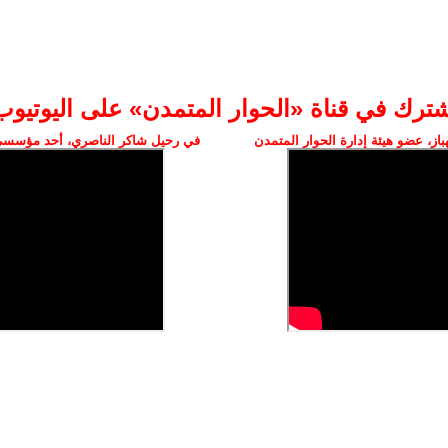
شترك في قناة «الحوار المتمدن» على اليوتيوب
ز، عضو هيئة إدارة الحوار المتمدن
في رحيل شاكر الناصري، أحد مؤسسي 