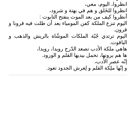
انظروا، اليوم، معي،
انظروا للخَلق و هم في بهتة و شرود،
أنظروا كيف من بعد الموت ينفتح التابوت :
اليوم تنزع الملكة كفن المومياء بعد أن ظلت فيه قرونا و
قرون.
اليوم ترتدي جُبّة الملكات الموشّاة بالريش والذهب و
الياقوت.
هاهي ملكة الأدب تصعد الدّرج رويدا، رويدا،
ها هم يرونها، تحمل بيديها القلم و الورود.
إنّه عصر الأدب،
و إنّها ملِكة القلم و لِعرش الجدود تعود.