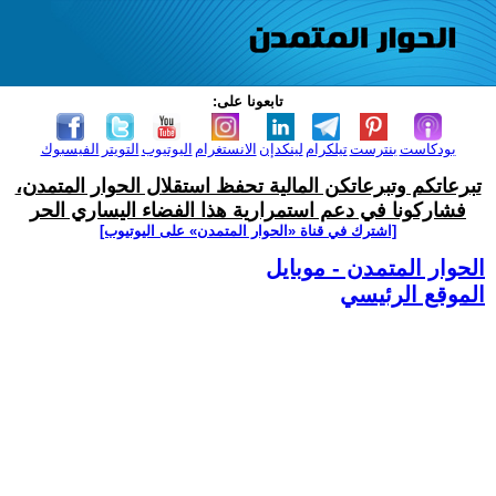
تابعونا على:
بودكاست
بنترست
تيلكرام
لينكدإن
الانستغرام
اليوتيوب
التويتر
الفيسبوك
تبرعاتكم وتبرعاتكن المالية تحفظ استقلال الحوار المتمدن،
فشاركونا في دعم استمرارية هذا الفضاء اليساري الحر
[اشترك في قناة ‫«الحوار المتمدن» على اليوتيوب]
الحوار المتمدن - موبايل
الموقع الرئيسي