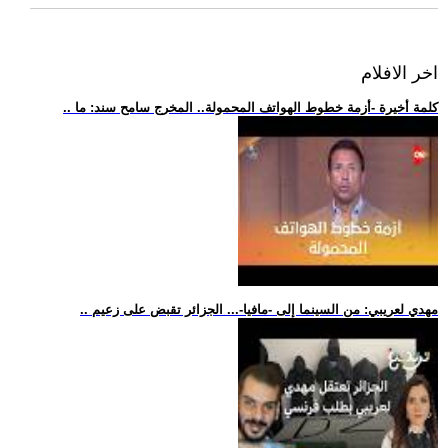
اخر الافلام
.. كلمة أخيرة -أزمة خطوط الهواتف المحمولة.. المخرج سامح سند: ما
.. مهدي لعريبي: من السينما إلى -مافيا-... الجزائر تقبض على زعيم