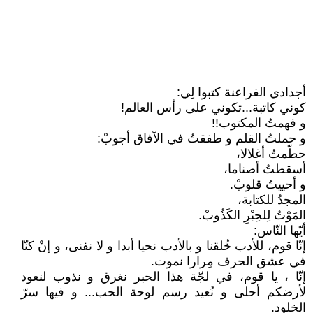
أجدادي الفراعنة كتبوا لِي:
كوني كاتبة...تكوني على رأس العالم!
و فهمتُ المكتوب!!
و حملتُ القلم و طفقتُ في الآفاق أجوبْ:
حطّمتُ أغلالا،
أسقطتُ أصناما،
و أحييتُ قلوبْ.
المجدُ للكتابة،
المَوْتُ لِلحِبْرِ الكَذُوبْ.
أيّها النّاس:
إنّا قوم، للأدب خُلقنا و بالأدب نحيا أبدا و لا نفنى، و إنْ كنّا
في عشق الحرف مِرارا نموت.
إنّا ، يا قوم، في لجّة هذا الحبر نغرق و نذوب لنعود
لأرضكم أحلى و نُعيد رسم لوحة الحب... و فيها سرّ
الخلود.