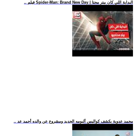
.. فيلم Spider-Man: Brand New Day | البداية اللي كان بيتر محتا
.. محمد عدوية يكشف كواليس ألبومه الجديد ومشروع عن والده أحمد عد