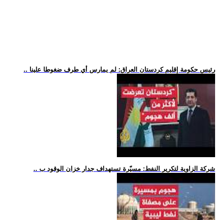
.. رئيس حكومة إقليم كردستان العراق: لم يمارس أي طرف ضغوطا علينا
.. شركة الزاوية لتكرير النفط: مسيّرة تستهداف جدار خزان الوقود ب