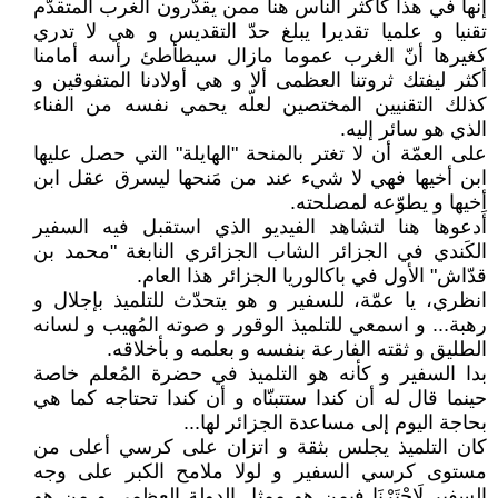
إنها في هذا كأكثر الناس هنا ممن يقدّرون الغرب المتقدّم
تقنيا و علميا تقديرا يبلغ حدّ التقديس و هي لا تدري
كغيرها أنّ الغرب عموما مازال سيطأطئ رأسه أمامنا
أكثر ليفتك ثروتنا العظمى ألا و هي أولادنا المتفوقين و
كذلك التقنيين المختصين لعلّه يحمي نفسه من الفناء
الذي هو سائر إليه.
على العمّة أن لا تغتر بالمنحة ʺالهايلةʺ التي حصل عليها
ابن أخيها فهي لا شيء عند من مَنحها ليسرق عقل ابن
أخيها و يطوّعه لمصلحته.
أَدعوها هنا لتشاهد الفيديو الذي استقبل فيه السفير
الكَندي في الجزائر الشاب الجزائري النابغة ʺمحمد بن
قدّاشʺ الأول في باكالوريا الجزائر هذا العام.
انظري، يا عمّة، للسفير و هو يتحدّث للتلميذ بإجلال و
رهبة... و اسمعي للتلميذ الوقور و صوته المُهيب و لسانه
الطليق و ثقته الفارعة بنفسه و بعلمه و بأخلاقه.
بدا السفير و كأنه هو التلميذ في حضرة المُعلم خاصة
حينما قال له أن كندا ستتبنّاه و أن كندا تحتاجه كما هي
بحاجة اليوم إلى مساعدة الجزائر لها...
كان التلميذ يجلس بثقة و اتزان على كرسي أعلى من
مستوى كرسي السفير و لولا ملامح الكبر على وجه
السفير لَاحْتَرْنَا فيمن هو ممثل الدولة العظمى و من هو