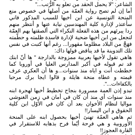
الشاعر: ʺلا يحمل الحقد من تعلو به الرُّتب...ʺ
أما إن لم تصح رواية العمّة من أصلها في خصوص منع
المنحة التونسية عن ابن أخيها للسبب المذكور فاني
سأعتذر لإدارة كلية المهندسين نيابة عنها و أنتظر منهم
ردا يبرئهم من هذه الفعلة النكراء التي ألصقتها بهم العمّة
لتجعل من ابن أخيها ضحية لإدارة فاسدة ظلمته و حطّمته
فهَجَّ من البلاد مظلوما مقهورا... رغم أنها كتبت في نفس
تلك التدوينة ما قد يناقض قولها ذاك:
هاهي تقول لأخيها بعربية ممزوجة بالدارجة ʺ ها أنّ ابنك
قد تم قبوله في أكبر المدارس العليا في أوروبا كما
خططت أنت و اياه منذ سنوات...و ها أن العكري عرف
قيمته و عطاه منحة هايلة و قالوا ايجا برك مرحبا
بالكفاءات...ʺ.
تبدو إذن العمة مسرورة بنجاح تخطيط أخيها لهجرة ابنه
منذ سنوات أي منذ أن كان في أمان في زمن الغنوشي
مواليا لنظام الأخوان بعد أن كان في الأوّل ابن كلية
الحقوق و ابن اليسار!!
ثم هاهي العمّة تهنئ أخيها بحصول ابنه على المنحة
الأوروبية و هي فرِحة أيّما فرح بذهابه للاستقرار في
القارة العجوز!!