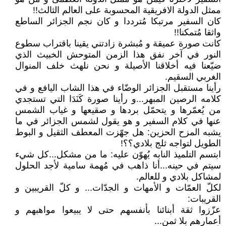
ممثل الدولة الافريقية المحسوبة على العالم الثالث!!
كان السفير مرتبكا مُترددا و كان نجم الجزائر الساطع
واثقا مُتمكنا!!
كانت صورة عميقة و مُبشرة زادتني يقينا باقتراب سطوع
النور في آخر نفق هذا الزمن المتوحش الخبيث الذي
ضيّعنا فيه أخلاقنا الأصيلة و نحن نلهث خلف المنوال
الغربي السقيم.
رأينا مستقبل الجزائر الوضّاء في هذا الشاب اليافع و في
كلامه الرصين المبهر...و رأينا صورة كَنَدَا التي تستجدي
من يُعمّرها و يتحمّل بردها و صقيعها و غياب الشمس
عنها في كلام السفير و هو يقول لشمس الجزائر في ما
يشبه المزح الحزين: هل جهّزت المعطف الثقيل و البوط
الطويل لتواجه ثلج بلادي؟؟!
ابتسم التلميذ النابه يُهوّن عليه: ما من مشكل...كل شيء
سيتم في حينه...أنا ذاهب في مُهمة سامية لأجد الحلول
لمشاكل بلادي و للعالم.
لكلّ العمّات و الأمهات و الجدّات... و كلّ القريبين و
القريبات:
عزّزوا ثقة أبنائنا بأنفسهم حتى لا يبيعوا مواهبهم و
أعمارهم بلا ثمن...