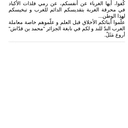
كُفوا، أيها الغرباء عن أنفسكم، عن رمي فلذات الأكباد
في محرقة الغربة بتقديسكم الدائم للغرب و تبخيسكم
لهذا الوطن...
علّموا أبنائكم الأخلاق قبل العلم و علّموهم خاصة معاملة
الغرب الندّ للند و لكم في نابغة الجزائر ʺمحمد بن قدّاشʺ
أروع مَثَلْ.