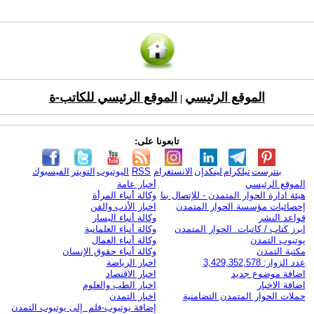
الموقع الرئيسي
الموقع الرئيسي للكاتب-ة
|
تابعونا على:
بنترست
تيلكرام
لينكدإن
الانستغرام
RSS
اليوتيوب
التويتر
الفيسبوك
الموقع الرئيسي
أخبار عامة
هيئة ادارة الحوار المتمدن - للإتصال بنا
وكالة أنباء المرأة
إحصائيات مؤسسة الحوار المتمدن
اخبار الأدب والفن
قواعد النشر
وكالة أنباء اليسار
ابرز كتاب / كاتبات الحوار المتمدن
وكالة أنباء العلمانية
يوتيوب التمدن
وكالة أنباء العمال
مكتبة التمدن
وكالة أنباء حقوق الإنسان
عدد الزوار: 3,429,352,578
اخبار الرياضة
اضافة موضوع جديد
اخبار الاقتصاد
اضافة الاخبار
اخبار الطب والعلوم
حملات الحوار المتمدن التضامنية
اخبار التمدن
إضافة يوتيوب-فلم إلى يوتيوب التمدن