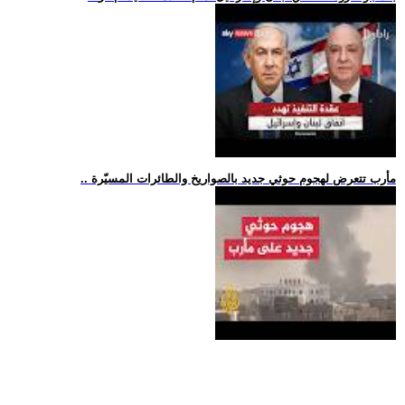
.. مأرب تتعرض لهجوم حوثي جديد بالصواريخ والطائرات المسيّرة