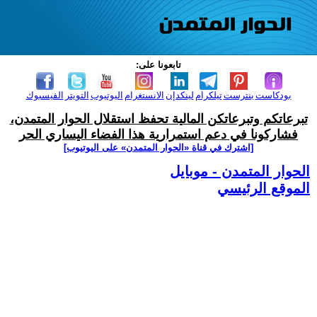
تابعونا على:
بودكاست
بنترست
تيلكرام
لينكدإن
الانستغرام
اليوتيوب
التويتر
الفيسبوك
تبرعاتكم وتبرعاتكن المالية تحفظ استقلال الحوار المتمدن،
فشاركونا في دعم استمرارية هذا الفضاء اليساري الحر
[اشترك في قناة ‫«الحوار المتمدن» على اليوتيوب]
الحوار المتمدن - موبايل
الموقع الرئيسي