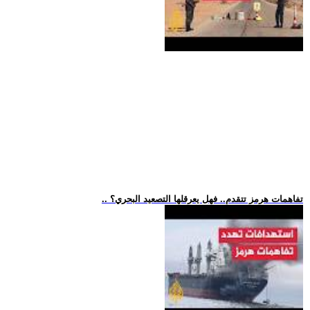
.. تفاهمات هرمز تتقدم.. فهل يعرقلها التصعيد البحري؟