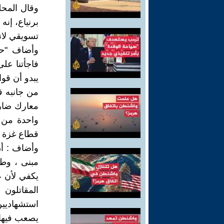
وقال المحل
برنياع، إنه
تسويقي لان
وأضاف "حما
فاجأتنا عل
يبدو أن قوا
من جانبه ق
معارك ضاري
واحدة من 
قطاع غزة .
وأضاف : أن
مبنى ، وطا
يكفي لأن ع
المقاتلون
استشهاديي
يصعب فيها 