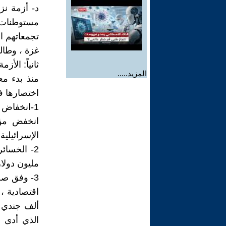
مستوطنات 
تجمعاتهم ا
غزة ، وطال
ثانياً: الأزم
المزيد.....
منذ بدء مع
اختصارها في
الإسرائيلية بع
مليون دولار
3- وفق صح
ألف جندي ا
الذي أدى إ