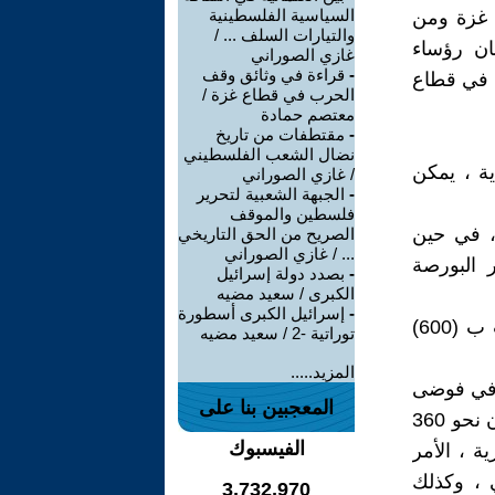
السياسية الفلسطينية
قطاع غزة ومن
والتيارات السلف ... /
ان رؤساء
غازي الصوراني
-
قراءة في وثائق وقف
س في قطاع
الحرب في قطاع غزة /
معتصم حمادة
-
مقتطفات من تاريخ
نضال الشعب الفلسطيني
ية ، يمكن
/ غازي الصوراني
-
الجبهة الشعبية لتحرير
فلسطين والموقف
الشيكل، إلى أدنى مستوى لها في 14 عاما، في حين
الصريح من الحق التاريخي
... / غازي الصوراني
رت خسائر البورصة
-
بصدد دولة إسرائيل
الكبرى / سعيد مضيه
-
إسرائيل الكبرى أسطورة
2- الخسائر الاقتصادية الأسبوعية الناجمة عن نقص الأيدي العاملة قدرت ب (600)
توراتية -2 / سعيد مضيه
المزيد.....
) في فوضى
المعجبين بنا على
اقتصادية ، وأن هذه الحرب وجهت ضربة كبيرة لاقتصادها ، مشيرةً إلى أن نحو 360
الفيسبوك
ة ، الأمر
ي ، وكذلك
3,732,970