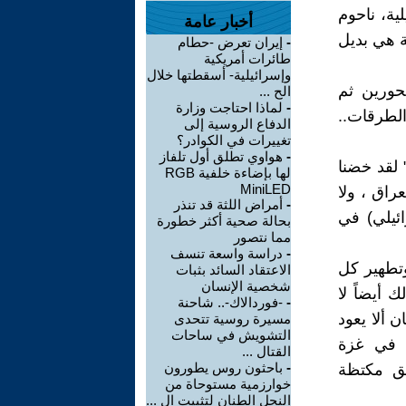
ة، ناحوم
أخبار عامة
ة هي بديل
-
إيران تعرض -حطام
طائرات أمريكية
وإسرائيلية- أسقطتها خلال
محورين ثم
الح ...
-
لماذا احتاجت وزارة
الطرقات..
الدفاع الروسية إلى
تغييرات في الكوادر؟
-
هواوي تطلق أول تلفاز
 لقد خضنا
لها بإضاءة خلفية RGB
MiniLED
راق ، ولا
-
أمراض اللثة قد تنذر
ئيلي) في
بحالة صحية أكثر خطورة
مما نتصور
-
دراسة واسعة تنسف
وتطهير كل
الاعتقاد السائد بثبات
شخصية الإنسان
 أيضاً لا
-
-فوردالاك-.. شاحنة
 ألا يعود
مسيرة روسية تتحدى
التشويش في ساحات
ه في غزة
القتال ...
-
باحثون روس يطورون
طق مكتظة
خوارزمية مستوحاة من
النحل الطنان لتثبيت ال ...