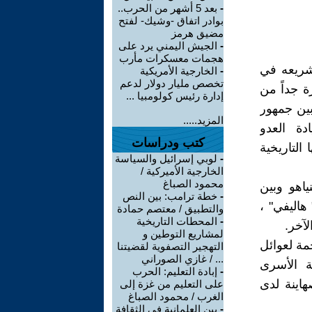
-
بعد 5 أشهر من الحرب..
بوادر اتفاق -وشيك- لفتح
مضيق هرمز
-
الجيش اليمني يرد على
هجمات معسكرات مأرب
تشريعه في
-
الخارجية الأمريكية
تخصص مليار دولار لدعم
ة جداً من
إدارة رئيس كولومبيا ...
بين جمهور
المزيد.....
دة العدو
كتب ودراسات
لتاريخية
-
لوبي إسرائيل والسياسة
الخارجية الأميركية /
محمود الصباغ
ياهو وبين
-
خطة ترامب: بين النص
هاليفي" ،
والتطبيق / معتصم حمادة
-
المحطات التاريخية
آخر.
لمشاريع التوطين و
ة لعوائل
التهجير التصفوية لقضيتنا
... / غازي الصوراني
ة الأسرى
-
إبادة التعليم: الحرب
هاينة لدى
على التعليم من غزة إلى
الغرب / محمود الصباغ
-
بين العلمانية في الثقافة