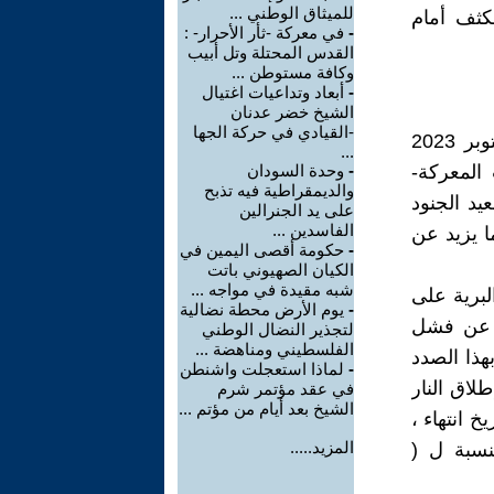
للميثاق الوطني ...
كثف أمام
-
في معركة -ثأر الأحرار- :
القدس المحتلة وتل أبيب
وكافة مستوطن ...
-
أبعاد وتداعيات اغتيال
الشيخ خضر عدنان
-القيادي في حركة الجها
اعترف العدو بمصرع 1538 مستوطنا وإصابة 5431 مستوطناً منذ 7 أكتوبر 2023
...
يات المعركة-
-
وحدة السودان
والديمقراطية فيه تذبح
د الجنود
على يد الجنرالين
الفاسدين ...
ا يزيد عن
-
حكومة أقصى اليمين في
الكيان الصهيوني باتت
شبه مقيدة في مواجه ...
لبرية على
-
يوم الأرض محطة نضالية
ث عن فشل
لتجذير النضال الوطني
الفلسطيني ومناهضة ...
هذا الصدد
-
لماذا استعجلت واشنطن
اق النار
في عقد مؤتمر شرم
الشيخ بعد أيام من مؤتم ...
خ انتهاء ،
المزيد.....
نسبة ل (