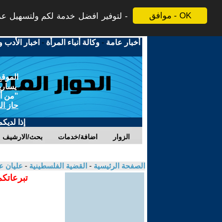
موافق - OK
لتوفير افضل خدمة لكم ولتسهيل عملي
أخبار عامة
-
وكالة أنباء المرأة
-
اخبار الأدب و
الموقع
يسارية
"من أج
حاز ال
إذا لديك
الزوار
اضافة/خدمات
بحث/الارشيف
الصفحة الرئيسية
-
القضية الفلسطينية
-
عليان ع
تبرعاتكم