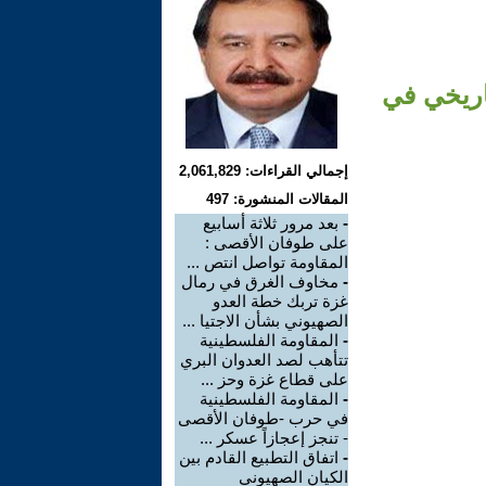
 انتصار (7) أكتوبر التاريخي في
إجمالي القراءات: 2,061,829
المقالات المنشورة: 497
-
بعد مرور ثلاثة أسابيع
على طوفان الأقصى :
المقاومة تواصل انتص ...
-
مخاوف الغرق في رمال
غزة تربك خطة العدو
الصهيوني بشأن الاجتيا ...
-
المقاومة الفلسطينية
تتأهب لصد العدوان البري
على قطاع غزة وحز ...
-
المقاومة الفلسطينية
في حرب -طوفان الأقصى
- تنجز إعجازاً عسكر ...
-
اتفاق التطبيع القادم بين
الكيان الصهيوني