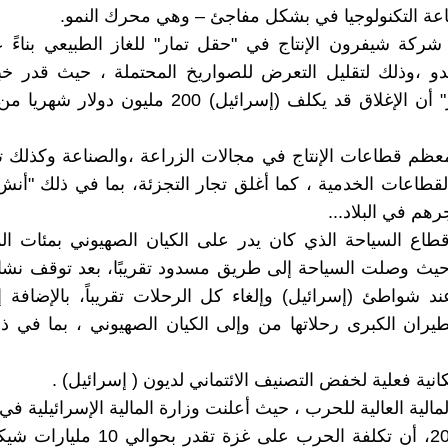
عة التكنولوجيا في بشكل مفاجئ – وهي محرك النمو.
 شركة شيفرون الإنتاج في "حقل تمار" للغاز الطبيعي بناءً
و ،وذلك لتقليل التعرض للصواريخ المحتملة ، حيث قدر خبي
"أميت مور" أن الإغلاق قد يكلف (إسرائيل) 200 مليون دو
عظم قطاعات الإنتاج في مجالات الزراعة ،والصناعة وكذلك 
طاعات الخدمية ، كما أغلق تجار التجزئة، بما في ذلك "أنش 
جرهم في البلاد...
طاع السياحة الذي كان يدر على الكيان الصهيوني بمئات ال
 حيث وصلت السياحة إلى طريق مسدود تقريبًا، بعد توقف نش
ند شواطئ (إسرائيل) وإلغاء كل الرحلات تقريباً، بالإضافة 
ران الكبرى رحلاتها من وإلى الكيان الصهيوني ، بما في ذ
المالية العالية للحرب ، حيث أعلنت وزارة المالية الإسرائيلية في