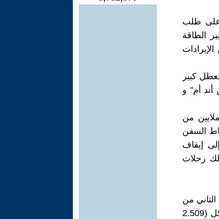
 على طلب
ر الطاقة
لار شهريا من الإيرادات
تعطل كبير
أند أم" و
ملايين من
اط السفن
إلى إيقاف
لك رحلات
 الثاني من
نوفمبر 2023، أن تكلفة الحرب على غزة تقدر بحوالي 10 مليارات شيكل (2.509