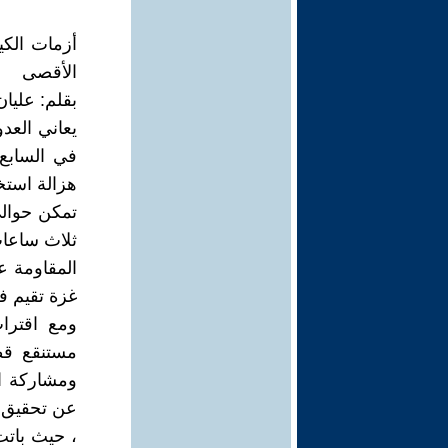
الأقصى
بقلم: عليان
يعاني العد
في السابع
هزالة استخ
ثلاث ساعات
غزة تقيم فيها 55 مستوطنة ونقطة ا
ومع اقترا
مستنقع قط
ومشاركة ال
عن تحقيق ه
، حيث باتت