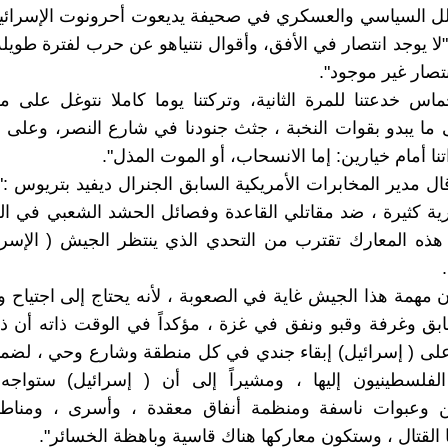
ل السياسي والعسكري في صحيفة يديعوت أحرونوت الإسرائيلي
 "لا يوجد انتصار في الأفق، وأقوال نتنياهو عن حرب لفترة طويل
تصار غير موجود".
س خدعتنا للمرة الثانية، وتركتنا يوما كاملا نتوغل على 
ى ما يبدو بقوات النخبة ، جثث جنودنا في شارع النصر، وعلى 
تنا أمام خيارين: إما الانسحاب، أو الموت المذل".
ال مدير المخابرات الأمريكية السابق الجنرال ديفيد بتريوس :"
ة كثيرة ، ضد مقاتلي القاعدة وفصائل الحشد الشعبي في الع
هذه المعارك تقترب من التحدي الذي ينتظر الجيش ( الإسرا
 مهمة هذا الجيش غاية في الصعوبة ، لأنه يحتاج إلى اجتياح 
بق وغرفة وقبو ونفق في غزة ، مؤكداً في الوقت ذاته أن ذلك
لى ( إسرائيل) إبقاء جندي في كل منطقة وشارع وحي ، لضمان
 الفلسطينيون إليها ، ومشيراً إلى أن ( إسرائيل) ستواج
ن وعبوات ناسفة ومنظمة أنفاق معقدة ، وأسرى ، ومنا
القتال ، وستكون معاركها هناك قاسية وباهظة الخسائر".