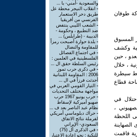
والسعودية -أمني- با ...
-
انقلاب النيجر محطة عل
تاريخي في معركة طوفان
طريق دحر الاستعمار
الفرنسي من أفريقيا
-
الشعب الليبي ينتفض
ضد التطبيع ، وحكومة -
الدبيبة - (طرابلس) ...
ر المسبوق
-
بلدة حوارة أصبحت رمزاً
للمقاومة والنضال
نية وكشف
-
في اجتماع الفصائل
عدو ، حين
الفلسطينية في العلمين :
رئيس السلطة حقق ال ...
ونية ، خلال
-
في ذكرى حرب تموز
بسط سيطرة
2006 : المقاومة اللبنانية
أحدثت فرزاً في ال ...
1 ، تعادل ضعف مساحة قطاع
-
التيار القومي العربي في
مواجهة مختلف التحديات
-
حرب يونيو 1967 حرب
حتلال في
صهيو أميركية لإسقاط
صهيوني ،
نظام عبد الناصر بعد ف ...
-
حراك دبلوماسي أمريكي
تى اللحظة
لفرملة نتائج الاتفاق
السعودي- الإيراني
الصهاينة
-
في الذكرى أل (75)
رية فاقمت
للنكبة : نحو إعادة الاعتبار