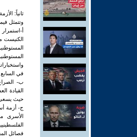
ثانياً: الأزم
وتتمثل فيما
أ-استمرار 
الكنيست من
المستوطنين 
المستوطني
واستخبارا
في السابع من 
ب- الصراع 
القيادة ال
حيث يسعى 
ج- أزمة أس
الأسرى مط
الفلسطينيي
فصائل المق