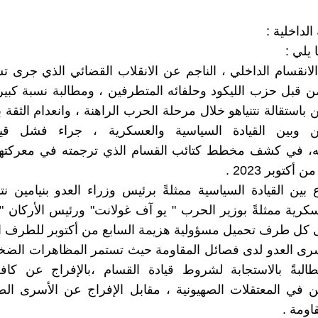
ة الداخلية :
 يلي :
الانقسام الداخلي ، الناجم عن الانقلاب القضائي الذي جرى 
 قبل حزب الليكود وحلفائه المتطرفين ، ومطالبة نسبة كبير
باستقالة نتنياهو خلال مرحلة الحرب الراهنة ، وانعدام الثقة 
ن وبين القيادة السياسية والعسكرية ، جراء فشل قيا
ته، في كشف مخطط كتائب القسام الذي ترجمته في معركتها ا
أكتوبر 2023 .
بين القيادة السياسية ممثلةً برئيس وزراء العدو بنيامين نتن
عسكرية ممثلةً بوزير الحرب " يو آف غولانت" ورئيس الأركان " 
كل طرف تحميل مسؤولية هزيمة السابع من أكتوبر للطرف ال
رى العدو لدى فصائل المقاومة حيث تستمر المظاهرات الضخم
البةً بالاستجابة لشروط قيادة القسام ،بالإفراج عن كاف
ن في المعتقلات الصهيونية ، مقابل الإفراج عن الأسرى الص
اومة .