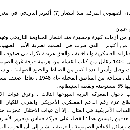
أزمات الكيان الصهيوني المركبة منذ انتصار (7) أكتوبر ال
 عليان
و من أزمات كبيرة وخطيرة منذ انتصار المقاومة التاريخي وغي
 من أكتوبر ، الذي ضرب في الصميم نظرية الأمن الصهيو
باراته العسكرية والداخلية ، وألحق هزيمة نكراء في صفوف ال
تمكن حوالي 1400 مقاتل من كتاب القسام من هزيمة فرقة غزة الصهي
 وقتل وأسر العدد الكبير من الضباط والجنود الصهاينة ، و
المقاومة على مساحة من المناطق المحتلة عام 948
ستيطانية.
ب دخول المعركة البرية اسبوعها الثالث ، وغرق قوات الا
اع غزة رغم الدعم العسكري الأمريكي والغربي للكيان ال
قوات الأمريكية في القتال ، إلا أن قوات الاحتلال عجزت ح
دفين رئيسين هما : القضاء على حركة حماس وتحرير الأسرى 
 وسائل الإعلام الصهيونية والغربية ، تشير إلى أن الحرب الب