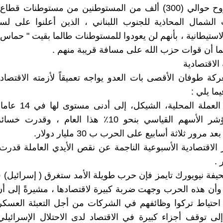
د- أزمة نزوح حوالي (300) ألف من المستوطنين من مستوطنات 
الشمال المحاذية للجنوب اللبناني ، الذين أعلنوا على لس
لاستيطانية ، بأنهم لن يعودوا للمستوطنات طالما بقيت " حما
ما أن قوات حزب الله على مسافة قريبة منهم .
ة الاقتصادية
ركة طوفان الأقصى بات العدو يواجه تعميقاً لأزمته الاقتصاد
ما يلي :
1-انخفاض العملة المحلية، 
انخفض مؤشر الأسهم القياسي بنحو 10٪ هذا العام ، وقد
د مرور ثلاثة أسابيع على الحرب ب 30 مليار دولار.
 .
يفة نيويورك تايمز فإن حرب طويلة الأمد ستغرق ( إسرائيل
حتياط تركوا وظائفهم في الشركات من أجل التعبئة العسكري
لى توقف أجزاء كبيرة في الاقتصاد لدى الاحتلال الإسرائيل