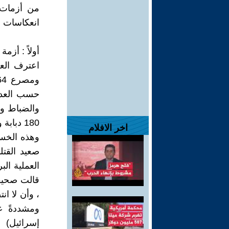
من أزمات 
انعكاسات ا
أولاً : أز
حسب العديد
والضباط وص
180 دبابة وآلية إسرائيلية .
اخر الافلام
وهذه الخسا
صعيد القتل
العملية ال
قالت صحيفة
، وأن لا ان
ومشددةً ع
إسرائيل)