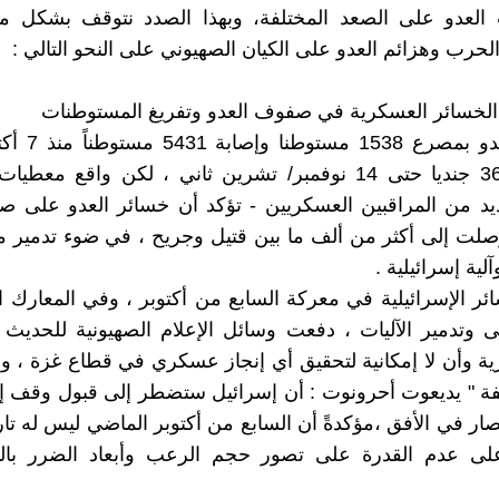
العدو على الصعد المختلفة، وبهذا الصدد نتوقف بشكل م
لحرب وهزائم العدو على الكيان الصهيوني على النحو التالي :
مة الخسائر العسكرية في صفوف العدو وتفريغ المستوطنات
ومصرع 364 جنديا حتى 14 نوفمبر/ تشرين ثاني ، لكن واقع معط
 من المراقبين العسكريين - تؤكد أن خسائر العدو على صعي
لت إلى أكثر من ألف ما بين قتيل وجريح ، في ضوء تدمير م
ئر الإسرائيلية في معركة السابع من أكتوبر ، وفي المعارك ا
ى وتدمير الآليات ، دفعت وسائل الإعلام الصهيونية للحدي
برية وأن لا إمكانية لتحقيق أي إنجاز عسكري في قطاع غزة ، وب
 " يديعوت أحرونوت : أن إسرائيل ستضطر إلى قبول وقف إطل
تصار في الأفق ،مؤكدةً أن السابع من أكتوبر الماضي ليس له تاري
لى عدم القدرة على تصور حجم الرعب وأبعاد الضرر بال