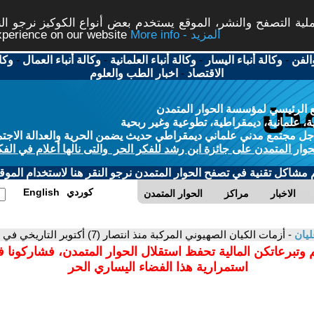
ة التصفح والنشر، الموقع يستخدم بعض أنواع الكوكيز نرجو النق
More info - المزيد
experience on our website
الفن
-
وكالة أنباء اليسار
-
وكالة أنباء العلمانية
-
وكالة أنباء العمال
-
وكا
الاقتصاد
-
اخبار الطب والعلوم
 الرئيسي لمؤسسة الحوار المتمدن
، علمانية، ديمقراطية، تطوعية وغير ربحية
ل مجتمع مدني علماني ديمقراطي حديث يضمن الحرية والعدالة الاجتم
حوار المتمدن على جائزة ابن رشد للفكر الحر والتى نالها أعلام في الفك
م مشاكل تقنية في تصفح الحوار المتمدن نرجو النقر هنا لاستخدام الموقع
كوردي
English
الاخبار
مراكز
الحوار المتمدن
ليان
- أزمات الكيان الصهيوني المركبة منذ انتصار (7) أكتوبر التاريخي في معركة طوفان الأقصى
 وتبرعاتكن المالية تحفظ استقلال الحوار المتمدن، فشاركونا 
استمرارية هذا الفضاء اليساري الحر