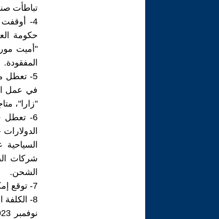
تباطأت صنا
4- أوقفت
حكومة العد
المفقودة.
5- تعطل م
في عمل الق
"زارا"، متا
6- تعطل ق
الدولارات
السياحية ع
شركات الطي
الشحن.
7- توقع إمكانية فعلية لخفض التصنيف الائتماني لديون ( إسرائيل) .
8- الكلفة 