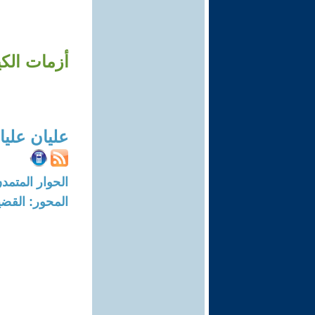
عليان عليا
الحوار المتمدن-العدد: 7796 - 23
المحور: القضي