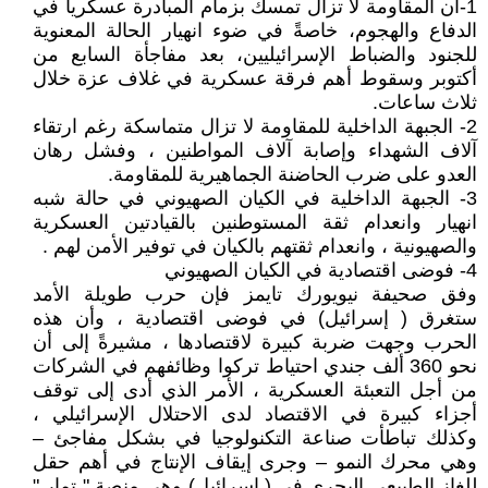
1-أن المقاومة لا تزال تمسك بزمام المبادرة عسكرياً في
الدفاع والهجوم، خاصةً في ضوء انهيار الحالة المعنوية
للجنود والضباط الإسرائيليين، بعد مفاجأة السابع من
أكتوبر وسقوط أهم فرقة عسكرية في غلاف عزة خلال
ثلاث ساعات.
2- الجبهة الداخلية للمقاومة لا تزال متماسكة رغم ارتقاء
آلاف الشهداء وإصابة آلاف المواطنين ، وفشل رهان
العدو على ضرب الحاضنة الجماهيرية للمقاومة.
3- الجبهة الداخلية في الكيان الصهيوني في حالة شبه
انهيار وانعدام ثقة المستوطنين بالقيادتين العسكرية
والصهيونية ، وانعدام ثقتهم بالكيان في توفير الأمن لهم .
4- فوضى اقتصادية في الكيان الصهيوني
وفق صحيفة نيويورك تايمز فإن حرب طويلة الأمد
ستغرق ( إسرائيل) في فوضى اقتصادية ، وأن هذه
الحرب وجهت ضربة كبيرة لاقتصادها ، مشيرةً إلى أن
نحو 360 ألف جندي احتياط تركوا وظائفهم في الشركات
من أجل التعبئة العسكرية ، الأمر الذي أدى إلى توقف
أجزاء كبيرة في الاقتصاد لدى الاحتلال الإسرائيلي ،
وكذلك تباطأت صناعة التكنولوجيا في بشكل مفاجئ –
وهي محرك النمو – وجرى إيقاف الإنتاج في أهم حقل
للغاز الطبيعي البحري في ( إسرائيل) وهي منصة " تمار "