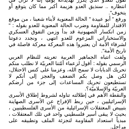
نقول للعدو الذي يكرر تهديداته يوميا إننا لا نزال في
انتظاره .. سنذيق العدو هزيمة أكبر مما كان يتوقع أو
يتخوف".
ورفع " أبو عبيدة " الحالة المعنوية لأبناء شعبنا ، من موقع
الاقتدار للمقاومة وضرب الحالة المعنوية للعدو بقوله : "
زمن انكسار الصهيونية قد بدأ وزمن التفوق العسكري
والاستخباراتي المزعوم للعدو انتهى ، ونجدد دعوتنا
لشرفاء الأمة أن يعتبروا هذه المعركة معركة فاصلة في
تاريخ الأمة".
ولفت انتباه الجماهير العربية تعريته للنظام العربي
الرسمي بقوله : أقول لزعماء أمّتنا العربيّة لا نطلب منكم
تحريك الدبابات لا سمح الله، وعزمنا على كنس الاحتلال،
لكن هل وصل بكم الضعف والعجز إلى أنكم لا
تستطيعون تحريك المساعدات إلى جزء من أرضكم
العربيّة والإسلاميّة؟.
والنقطة الأهم في إطلالته تناوله لشروط إطلاق الأسرى
الإسرائيليين ، حين ربط الإفراج عن الأسرى الصهاينة
بتبييض المعتقلات الإسرائيلية من الأسرى الفلسطينيين ،
بحيث لا يبقى أسير فلسطيني واحد في تلك المعتقلات ،
مبدياً استعداد المقاومة لتجزئة الملف وتطبيقه على
مراحل.