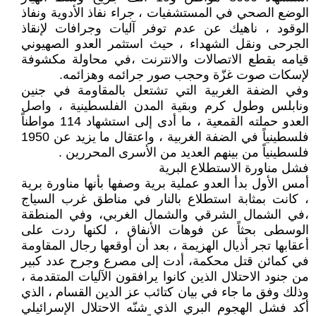
الوضع الصحي في المستشفيات ، جراء نفاذ الأدوية ونفاذ
الوقود ، ناهيك عن عدم توفر آليات وجرافات لإنقاذ
الجرحى ونقل الشهداء ، حيث استثمر العدو الصهيوني
قيامه بقطع الاتصالات والانترنت ،في محاولة مكشوفة
لإسكات صوت غزّة وحجب صور جرائمه وهزائمه.
وفي الضفة الغربية التي تشتعل بالمقاومة في جنين
ونابلس وطول كرم وبقية المدن الفلسطينية ، واصل
العدو حملته القمعية ، ما أدى إلى استشهاد 114 مواطناً
فلسطينياً في الضفة الغربية ، واعتقال ما يزيد عن 1950
فلسطينياً من بينهم العديد من الأسرى المحررين .
فشل مناورة الاستطلاع البرية
أمس الأول بدأ العدو عملية برية وصفها بأنها مناورة برية
، كانت بمثابة استطلاع بالنار في مناطق غرب السياج
،في الشمال الشرقي والشمال الغربي، وفي المنطقة
الوسطى بحثاً عن فوهات الأنفاق ، لكنها ردت على
أعقابها تجر أذيال الهزيمة ، بعد أن أوقعها رجال المقاومة
في كمائن قتل محكمة، أدت إلى مصرع وجرح عدد كبير
من جنود الاحتلال الذين كانوا يرافقون الآليات المتقدمة ،
وذلك وفق ما جاء في بيان كتائب عز الدين القسام ، الذي
أكد فشل الهجوم البري الذي شنّه الاحتلال الإسرائيلي