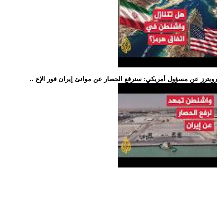
.. رويترز عن مسؤول أمريكي: سنرفع الحصار عن موانئ إيران فور الإع