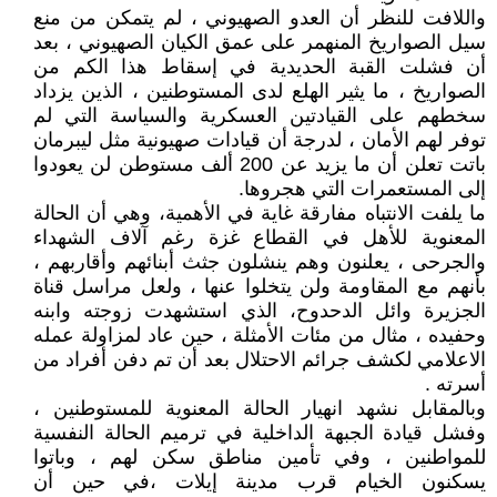
واللافت للنظر أن العدو الصهيوني ، لم يتمكن من منع
سيل الصواريخ المنهمر على عمق الكيان الصهيوني ، بعد
أن فشلت القبة الحديدية في إسقاط هذا الكم من
الصواريخ ، ما يثير الهلع لدى المستوطنين ، الذين يزداد
سخطهم على القيادتين العسكرية والسياسة التي لم
توفر لهم الأمان ، لدرجة أن قيادات صهيونية مثل ليبرمان
باتت تعلن أن ما يزيد عن 200 ألف مستوطن لن يعودوا
إلى المستعمرات التي هجروها.
ما يلفت الانتباه مفارقة غاية في الأهمية، وهي أن الحالة
المعنوية للأهل في القطاع غزة رغم آلاف الشهداء
والجرحى ، يعلنون وهم ينشلون جثث أبنائهم وأقاربهم ،
بأنهم مع المقاومة ولن يتخلوا عنها ، ولعل مراسل قناة
الجزيرة وائل الدحدوح، الذي استشهدت زوجته وابنه
وحفيده ، مثال من مئات الأمثلة ، حين عاد لمزاولة عمله
الاعلامي لكشف جرائم الاحتلال بعد أن تم دفن أفراد من
أسرته .
وبالمقابل نشهد انهيار الحالة المعنوية للمستوطنين ،
وفشل قيادة الجبهة الداخلية في ترميم الحالة النفسية
للمواطنين ، وفي تأمين مناطق سكن لهم ، وباتوا
يسكنون الخيام قرب مدينة إيلات ،في حين أن