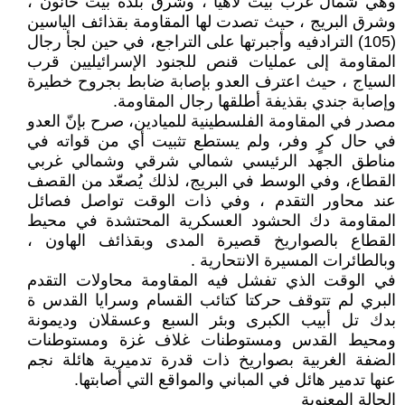
وهي شمال غرب بيت لاهيا ، وشرق بلدة بيت حانون ،
وشرق البريج ، حيث تصدت لها المقاومة بقذائف الياسين
(105) الترادفيه وأجبرتها على التراجع، في حين لجأ رجال
المقاومة إلى عمليات قنص للجنود الإسرائيليين قرب
السياج ، حيث اعترف العدو بإصابة ضابط بجروح خطيرة
وإصابة جندي بقذيفة أطلقها رجال المقاومة.
مصدر في المقاومة الفلسطينية للميادين، صرح بإنّ العدو
في حال كرٍ وفر، ولم يستطع تثبيت أي من قواته في
مناطق الجهد الرئيسي شمالي شرقي وشمالي غربي
القطاع، وفي الوسط في البريج، لذلك يُصعّد من القصف
عند محاور التقدم ، وفي ذات الوقت تواصل فصائل
المقاومة دك الحشود العسكرية المحتشدة في محيط
القطاع بالصواريخ قصيرة المدى وبقذائف الهاون ،
وبالطائرات المسيرة الانتحارية .
في الوقت الذي تفشل فيه المقاومة محاولات التقدم
البري لم تتوقف حركتا كتائب القسام وسرايا القدس ة
بدك تل أبيب الكبرى وبئر السبع وعسقلان وديمونة
ومحيط القدس ومستوطنات غلاف غزة ومستوطنات
الضفة الغربية بصواريخ ذات قدرة تدميرية هائلة نجم
عنها تدمير هائل في المباني والمواقع التي أصابتها.
الحالة المعنوية