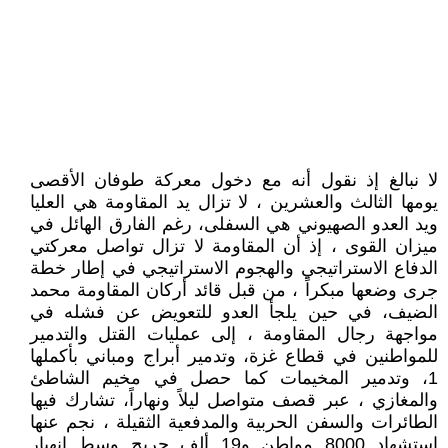
لا نبالغ إذ نقول أنه مع دخول معركة طوفان الأقصى
يومها الثالث والعشرين ، لا تزال يد المقاومة هي العليا
ويد العدو الصهيوني هي السفلى، رغم الفارق الهائل في
ميزان القوى ، إذ أن المقاومة لا تزال تواصل معركتي
الدفاع الاستراتيجي والهجوم الاستراتيجي في إطار خطة
جرى وضعها مبكراً ، من قبل قائد أركان المقاومة محمد
الضيف، في حين يلجأ العدو للتعويض عن فشله في
مواجهة رجال المقاومة ، إلى عمليات القتل والتدمير
للمواطنين في قطاع غزة، وتدمير أبراج ومباني بأكملها
1، وتدمير المخيمات كما حصل في مخيم الشاطئ
والمغازي ، عبر قصف متواصل ليلاً ونهاراً، تشارك فيها
الطائرات والسفن الحربية والمدفعية الثقيلة ، نجم عنها
استشهاد 8000 مواطن و19 ألف جريح وسط انهيار