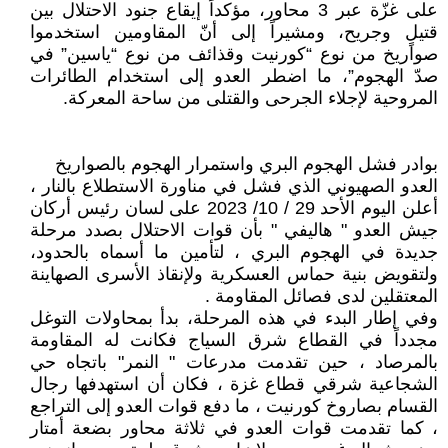
على غزّة عبر 3 محاور، مؤكداً إيقاع جنود الاحتلال بين
قتيلٍ وجريح، ومشيراً إلى أنّ المقاومين استخدموا
صواريخ من نوع “كورنيت وقذائف من نوع “ياسين” في
صدّ الهجوم”، ما اضطر العدو إلى استخدام الطائرات
المروحية لإجلاء الجرحى والقتلى من ساحة المعركة.
بوادر فشل الهجوم البري واستمرار الهجوم بالصواريخ
العدو الصهيوني الذي فشل في مناورة الاستطلاع بالنار ،
أعلن اليوم الأحد 29 / 10/ 2023 على لسان رئيس أركان
جيش العدو " هاليفي " بأن قوات الاحتلال بصدد مرحلة
جديدة في الهجوم البري ، لتأمين ما أسماه بالحدود،
ولتقويض بنية حماس العسكرية ولإنقاذ الأسرى الصهاينة
المعتقلين لدى فصائل المقاومة .
وفي إطار البدء في هذه المرحلة، بدأ بمحاولات التوغل
مجدداً في القطاع شرق السياج فكانت له المقاومة
بالمرصاد ، حين تقدمت مدرعات " النمر" باتجاه حي
الشجاعية شرقي قطاع غزة ، فكان أن استهدفها رجال
القسام بصاروخ كورنيت ، ما دفع قوات العدو إلى التراجع
، كما تقدمت قوات العدو في ثلاثة محاور بضعة أمتار