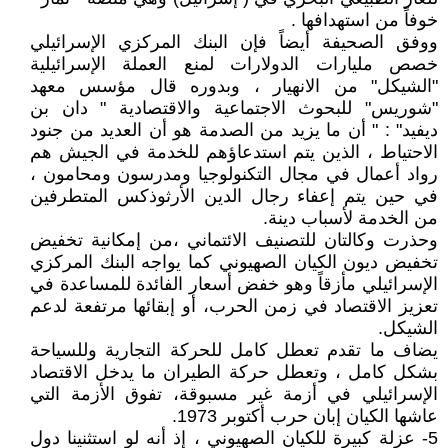
خوفاً من استهدافها .
ووفق الصحيفة أيضاً فإن البنك المركزي الإسرائيلي
خصص مليارات الدولارات لمنع العملة الإسرائيلية
"الشيكل" من الانهيار ، وبدوره قال مؤسس معهد
"شوريس" للبحوث الاجتماعية والاقتصادية " دان بن
ديفيد" : " أن ما يزيد من الصدمة هو أن العديد من جنود
الاحتياط ، الذين يتم استدعاؤهم للخدمة في الجيش هم
رواد أعمال في مجال التكنولوجيا ومدرسون ومحامون ،
في حين يتم إعفاء رجال الدين الأرثوذكس المتطرفين
من الخدمة لأسباب دينة.
وحذرت وكالتان للتصنيف الائتماني ،من إمكانية تخفيض
تخفيض ديون الكيان الصهيوني كما يواجه البنك المركزي
الإسرائيلي مأزقاً وهو خفض أسعار الفائدة للمساعدة في
تعزيز الاقتصاد في زمن الحرب، أو إبقائها مرتفعة لدعم
الشيكل.
يضاف ما تقدم تعطل كامل للحركة التجارية وللسياحة
بشكل كامل ، وتعطل حركة الطيران ما يدخل الاقتصاد
الإسرائيلي في أزمة غير مسبوقة، تفوق الأزمة التي
عاشها الكيان إبان حرب أكتوبر 1973.
5- عزلة كبيرة للكيان الصهيوني ، إذ أنه لو استثنينا دول