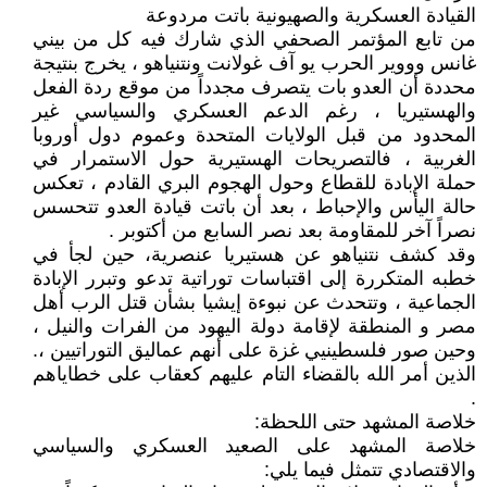
القيادة العسكرية والصهيونية باتت مردوعة
من تابع المؤتمر الصحفي الذي شارك فيه كل من بيني
غانس وووير الحرب يو آف غولانت ونتنياهو ، يخرج بنتيجة
محددة أن العدو بات يتصرف مجدداً من موقع ردة الفعل
والهستيريا ، رغم الدعم العسكري والسياسي غير
المحدود من قبل الولايات المتحدة وعموم دول أوروبا
الغربية ، فالتصريحات الهستيرية حول الاستمرار في
حملة الإبادة للقطاع وحول الهجوم البري القادم ، تعكس
حالة اليأس والإحباط ، بعد أن باتت قيادة العدو تتحسس
نصراً آخر للمقاومة بعد نصر السابع من أكتوبر .
وقد كشف نتنياهو عن هستيريا عنصرية، حين لجأ في
خطبه المتكررة إلى اقتباسات توراتية تدعو وتبرر الإبادة
الجماعية ، وتتحدث عن نبوءة إيشيا بشأن قتل الرب أهل
مصر و المنطقة لإقامة دولة اليهود من الفرات والنيل ،
وحين صور فلسطينيي غزة على أنهم عماليق التوراتيين ،.
الذين أمر الله بالقضاء التام عليهم كعقاب على خطاياهم
.
خلاصة المشهد حتى اللحظة:
خلاصة المشهد على الصعيد العسكري والسياسي
والاقتصادي تتمثل فيما يلي: