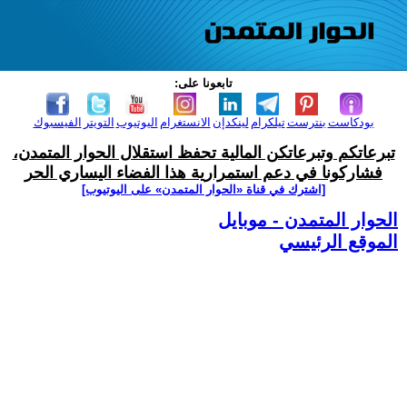
تابعونا على:
بودكاست
بنترست
تيلكرام
لينكدإن
الانستغرام
اليوتيوب
التويتر
الفيسبوك
تبرعاتكم وتبرعاتكن المالية تحفظ استقلال الحوار المتمدن،
فشاركونا في دعم استمرارية هذا الفضاء اليساري الحر
[اشترك في قناة ‫«الحوار المتمدن» على اليوتيوب]
الحوار المتمدن - موبايل
الموقع الرئيسي