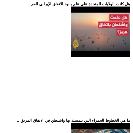
.. هل كانت الولايات المتحدة على علم ببنود الاتفاق الإيراني العم
.. ما هي الخطوط الحمراء التي تتمسك بها واشنطن في الاتفاق المرتق