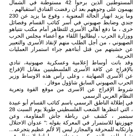
المستوطنين الذين برحوا 42 مستوطنة في الشمال
يهيمون على وجوههم بعد أن رفضت الفنادق استقبالهم .
وما يزيد انهيار الحالة المعنوية ، وقوع ما يزيد عن 230
جندي وضابط صهيوني في أسر كتائب القسام وفصائل
خرى ، ما دفع أهالي الأسرى للتظاهر أمام مكتب نتنياهو
ووزارة الحرب ، ليطالبوا اللقاء مع أعضاء مجلس الحرب
الصهيوني ، من أجل الطلب منهم لإنقاذ الأسرى والتعبير
عن خشيتهم من قتل أبناءهم جراء استمرار العمليات
الحربية.
وقد باتت أوساط إعلامية وعسكرية صهيونية، تنادي
بالإفراج عن كافة الأسرى الفلسطينيين مقابل الإفراج
عن الأسرى الصهاينة ، وعلى رأس هذه الاوساط وزير
الحرب الصهيوني السابق شاؤول موفاز .
شروط الإفراج عن الأسرى من موقع القوة وتعرية
النظام العربي الرسمي
في إطلالة الناطق الرسمي باسم كتائب القسام أبو عبيدة
، التي انتظرها الشعب الفلسطيني طويلا يوم السبت 28
سبتمبر ، كشف عن رباطة جأش المقاومة، وعن
جهوزيتها للاستمرار في المعركة بقوله :" عدوان الاحتلال
وارتكابه للمحرقة والمجازر ليس إلا لألم عظيم يتجرعه...