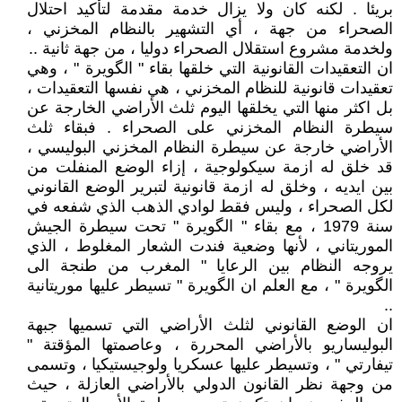
بريئا . لكنه كان ولا يزال خدمة مقدمة لتأكيد احتلال
الصحراء من جهة ، أي التشهير بالنظام المخزني ،
ولخدمة مشروع استقلال الصحراء دوليا ، من جهة ثانية ..
ان التعقيدات القانونية التي خلقها بقاء " الگويرة " ، وهي
تعقيدات قانونية للنظام المخزني ، هي نفسها التعقيدات ،
بل اكثر منها التي يخلقها اليوم ثلث الأراضي الخارجة عن
سيطرة النظام المخزني على الصحراء . فبقاء ثلث
الأراضي خارجة عن سيطرة النظام المخزني البوليسي ،
قد خلق له ازمة سيكولوجية ، إزاء الوضع المنفلت من
بين ايديه ، وخلق له ازمة قانونية لتبرير الوضع القانوني
لكل الصحراء ، وليس فقط لوادي الذهب الذي شفعه في
سنة 1979 ، مع بقاء " الگويرة " تحت سيطرة الجيش
الموريتاني ، لأنها وضعية فندت الشعار المغلوط ، الذي
يروجه النظام بين الرعايا " المغرب من طنجة الى
الگويرة " ، مع العلم ان الگويرة " تسيطر عليها موريتانية
..
ان الوضع القانوني لثلث الأراضي التي تسميها جبهة
البوليساريو بالأراضي المحررة ، وعاصمتها المؤقتة "
تيفارتي " ، وتسيطر عليها عسكريا ولوجيستيكيا ، وتسمى
من وجهة نظر القانون الدولي بالأراضي العازلة ، حيث