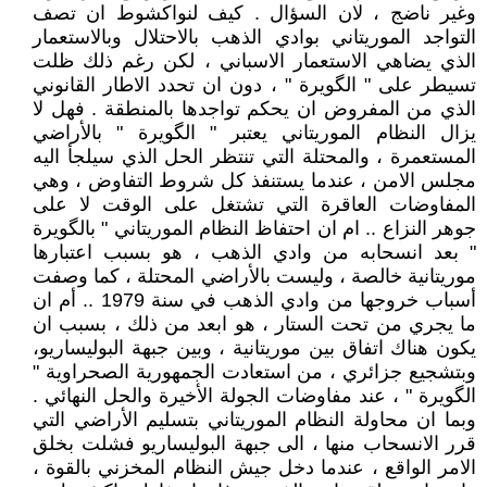
وغير ناضج ، لان السؤال . كيف لنواكشوط ان تصف
التواجد الموريتاني بوادي الذهب بالاحتلال وبالاستعمار
الذي يضاهي الاستعمار الاسباني ، لكن رغم ذلك ظلت
تسيطر على " الگويرة " ، دون ان تحدد الاطار القانوني
الذي من المفروض ان يحكم تواجدها بالمنطقة . فهل لا
يزال النظام الموريتاني يعتبر " الگويرة " بالأراضي
المستعمرة ، والمحتلة التي تنتظر الحل الذي سيلجأ اليه
مجلس الامن ، عندما يستنفذ كل شروط التفاوض ، وهي
المفاوضات العاقرة التي تشتغل على الوقت لا على
جوهر النزاع .. ام ان احتفاظ النظام الموريتاني " بالگويرة
" بعد انسحابه من وادي الذهب ، هو بسبب اعتبارها
موريتانية خالصة ، وليست بالأراضي المحتلة ، كما وصفت
أسباب خروجها من وادي الذهب في سنة 1979 .. أم ان
ما يجري من تحت الستار ، هو ابعد من ذلك ، بسبب ان
يكون هناك اتفاق بين موريتانية ، وبين جبهة البوليساريو،
وبتشجيع جزائري ، من استعادت الجمهورية الصحراوية "
الگويرة " ، عند مفاوضات الجولة الأخيرة والحل النهائي .
وبما ان محاولة النظام الموريتاني بتسليم الأراضي التي
قرر الانسحاب منها ، الى جبهة البوليساريو فشلت بخلق
الامر الواقع ، عندما دخل جيش النظام المخزني بالقوة ،