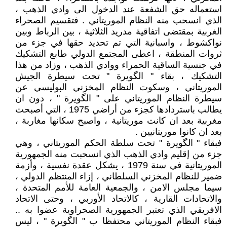
استعماله حق الشفعة عند الدخول الى وادي الذهب ،
الذي انسحب منه النظام الموريتاني . فتقسيم الصحراء
الغربية بمقتضى اتفاقية مدريد الثلاثية ، بين الرباط وبين
نواكشوط ، واسبانية التي تم تحديد حقها في جزء من
ثروات المنطقة ، اعطى المجتمع الدولي طابع التشكيك
في جنسية الساقية الحمراء ووادي الذهب ، وزاد من هذا
التشكيك ، بقاء " الگويرة " تحت سيطرة الجيش
الموريتاني ، وسكوت النظام المخزني البوليسي عن
سيطرة النظام الموريتاني على " الگويرة " ، دون ان
يطالب باستردادها كجزء من أراضي 1975 ، التي أصبحت
مغربية بعد ان كانت موريتانية ، واصبح سكانها مغاربة ،
بعد ان كانوا موريتانيين .
فبقاء " الگويرة " تحت سلطة الحكم الموريتاني ، وهي
جزء من إقليم وادي الذهب الذي انسحبت منه الجمهورية
الموريتانية في سنة 1979 ، يشكل عقدة نفسية ، وأزمة
ضمير للنظام المخزني السلطاني ، إزاء المنتظم الدولي ،
سيما مجلس الامن ، والجمعية العامة للأمم المتحدة ،
والاتحادات القارية ، كالاتحاد الأوربي ، وحتى الاتحاد
الافريقي الذي تعتبر الجمهورية الصحراوية عضوا به ..
فبقاء النظام الموريتاني محتفظا ب " الگويرة " ، ليس