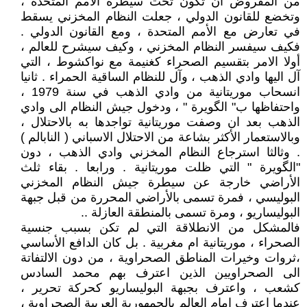
من المفروض ان تكون تحت سيطرة الأمم المتحدة ،
وتخضع للقانون الدولي ، جعلت النظام المخزني يسقط
في تعارض مع الأمم المتحدة ، ومع القانون الدولي .
فكيف سيفسر النظام المخزني ، وكيف سيشرح للعالم ،
أولا الامر بتقسيم الصحراء كغنيمة مع نواكشوط ، التي
آل اليها وادي الذهب ، وآل للنظام الساقية الحمراء . ثانيا
انسحاب موريتانية من وادي الذهب في سنة 1979 ،
واحتفاظها ب" الگويرة " ، ودخول جيش النظام الى وادي
الذهب بعد ان وصفت موريتانية تواجدها به بالاحتلال ،
وبالاستعمار الأكثر بشاعة من الاحتلال الاسباني ( النابالم )
. وثالثا استرجاع النظام المخزني وادي الذهب ، دون
"الگويرة " التي ظلت موريتانية . ورابعا . بقاء ثلث
الأراضي خارجة عن سيطرة جيش النظام المخزني
البوليسي ، فمرة تسمى بالأراضي المحررة من قبل جبهة
البوليساريو ، ومرة تسمى بالمنطقة العازلة ..
فالمشكل من الانطلاقة التي لم تكن بسبب جنسية
الصحراء ، موريتانية ام مغربية . بل كان الدافع الأساسي
،ثروات وخيرات المناطق الصحراوية ، من دون الالتفاتة
الى الصحراويين الذين اعترف بهم محمد السادس
كشعب ، واعترف بجبهة البوليساريو كحركة تحرير ،
عندما اعترف امام العالم بالجمهورية العربية الصحراوية ،