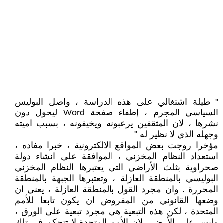
" طيلة اشتغالي على هذه الدراسة ، واصل البوليس
السياسي المجرم ، إطفاء صفحة Word ليحول دون
نشرها ، لان المثقفين يرعبونه ويخيفونه ، بسبب اميته
وجهله الذي لا نظير له "
مؤخرا روجت بعض المواقع الالكترونية ، خبرا مفاده ،
استعداد النظام المخزني ، الموافقة على انشاء دولة
صحراوية بثلث الأراضي التي يعتبرها النظام المخزني
البوليسي بالمنطقة العازلة ، وتعتبرها الجبهة بالمنطقة
المحررة . وان مجرد القول بالمنطقة العازلة ، يعني ان
وضعها القانوني من المفروض ان يكون تابعا للأمم
المتحدة ، لكن هذه التبعية هي مجرد تبعية على الورق ،
وليس على الأرض ، لان الأمم المتحدة لا تتحكم في تلك