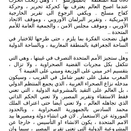
690 منه المتعلقة " بالمينورسو " ؟ ، وهي ربحت الحرب
عندما اصبح العالم يعترف بها كحركة تحرير ، وحركة
كفاح مسلح . ويكفي الرجوع الى تقرير الخارجية
الامريكية ، وتقرير البرلمان الأوروبي ، وموقف الاتحاد
الأوربي ، وموقف مجلس الامن ، والجمعية العامة للأمم
المتحدة ..
فهل نضجت الفكرة بما يلزم ، حتى طرحها للاختبار في
الساحة الجغرافية بالمنطقة المغاربية ، وبالساحة الدولية
..
وهل ستجيز الأمم المتحدة التصرف في غيبتها ، وهي التي
تتكفل بكل مجريات القضية الصحراوية ، ولا تزال ،
بتقسيم اخر مبني على الوزيعة ومبني على الغنيمة ؟
المغرب مقبل على تغيير شامل في القريب ، وسيكون
مدخله نزاع الصحراء الغربية ، الذي يجمع المنتظم الدولي
، بل العالم على التقيد بالمشروعية الدولية ، التي تعني
فقط الاستفتاء وتقرير المصير. ولا تعني الحكم الذاتي
الذي تجاهله العالم ، ولا تعني أيضا حتى اعتراف الملك
محمد السادس بالجمهورية الصحراوية ، وبالحدود
الموروثة عن الاستعمار . لان في انشاء دولة ومصيرها بيد
الامم المتحدة ، يكون الانشاء او التأسيس ، خارجا عن
المشروعية الدولية التي تعني تقرير المصير ، سيما وان