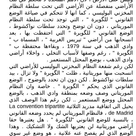
الأراضي منفصلة عن الأراضي التي تحت سلطة النظام
المخزني البوليسي ، كما انها لا تتحكم في صياغة الوضع
القانوني " للگويرة " ، التي توجد تحت سلطة النظام
الموريتاني ، دون ان توضح وتحدد سلطات نواكشوط ،
الوضع القانوني " للگويرة " التي احتفظت بها ، بعد
انسحابها من أراضي " تيريس الغربية " ، المسماة ب "
وادي الذهب في سنة 1979 ، وبقاءها محتفظة ب "
الگويرة " ، رغم وصفها لأسباب التخلي ، واخلاء أراضي
وادي الذهب ، بوضع المحتل المستعمر .
لكن رغم شفعة النظام المخزني البوليسي للأراضي التي
انسحبت منها موريتانية ، ظلت " الگويرة " ولا تزال ، بيد
سلطات نواكشوط . لكن دون ان تحدد بالوضوح ، الوضع
القانوني الذي يحكم " الگويرة " . خاصة وان النظام
الموريتاني وصف وضعه بمنطقة وادي الذهب ، بالوضع
المحتل ووضع المستعمر .. لكن رغم هذا الوصف الذي
يحيل الى اتفاقية مدريد الثلاثية La convention tripartite
de Madrid ، فالنظام الموريتاني لم يحدد وضعه القانوني
، بالنسبة للوضع القانوني "للگويرة " . هل يعتبرها حقا
أراضي موريتانية لن يعتريها الشك ولا التشكيك . وهذا
الوضع الذي لم يفصح عنه علانية ، هو وضع غير سوي