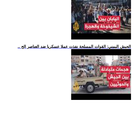
.. الجيش اليمني: القوات المسلحة نفذت عملا عسكريا ضد العناصر الح