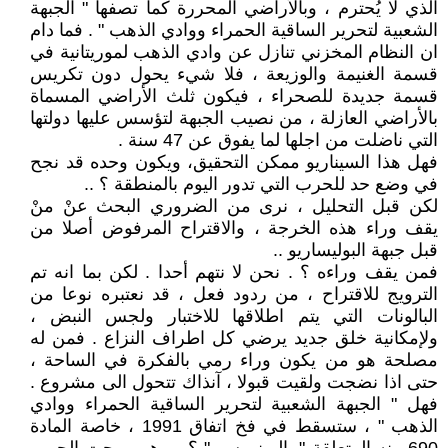
الذي لا يُحترم ، وبالأراضي المحررة كما تصفها " الجبهة
الشعبية لتحرير الساقية الحمراء ووادي الذهب " . فما دام
ان النظام المخزني تنازل عن وادي الذهب لموريتانية في
قسمة الغنيمة والوزيعة ، فلا شيء يحول دون تكريس
قسمة جديدة للصحراء ، فيكون ثلث الأراضي المسماة
بالأراضي العازلة ، من نصيب الجبهة لتؤسس عليها دولتها
التي ناضلت من اجلها لما يفوق عن 47 سنة .
فهل هذا السيناريو ممكن التحقيق، ويكون وحده قد نجح
في وضع حد للحرب التي تدور اليوم بالمنطقة ؟ ..
لكن قبل التحليل ، نرى من الضروري البحث عنْ منْ
يقف وراء هذه الخرجة ، والاقتراح المرفوض أصلا من
قبل جبهة البوليساريو ..
فمن يقف وراءه ؟ . نحن لا نتهم أحدا . لكن بما انه تم
الترويج للاقتراح ، من ردود فعل ، قد نعتبره نوعا من
البالونات التي يتم اطلاقها للاختبار ولجس النبض ،
ولإمكانية خلق جديد يرضي كل اطراف النزاع . فمن له
مصلحة هو من يكون وراء رمي بالفكرة في الساحة ،
حتى اذا نضجت ولقيت قبولا ، آنذاك تتحول الى مشروع .
فهل " الجبهة الشعبية لتحرير الساقية الحمراء ووادي
الذهب " ، ستسقط في فخ اتفاق 1991 ، خاصة المادة