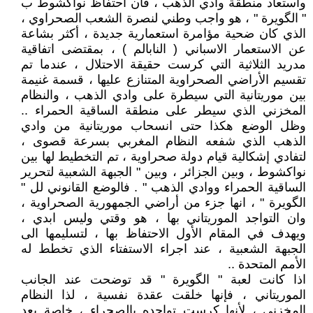
واستعاد منطقة وادي الذهب ، فان احتفاظ نواكشوط ب
" الگويرة " ، هو واجب وطني لنصرة الشعب الصحراوي ،
الذي كان ضحية مؤامرة استعمارية جديدة ، أكثر بشاعة
عن الاستعمار الاسباني ( النابالم ) ، بمقتضى اتفاقية
مدريد الثلاثية التي كرست حقيقة الاحتلال ، عندما تم
تقسيم الأراضي الصحراوية المتنازع عليها ، قسمة غنيمة
بين موريتانية التي سيطرة على وادي الذهب ، والنظام
المخزني الذي سيطر على منطقة الساقية الحمراء ..
وظل الوضع هكذا حتى انسحاب موريتانية من وادي
الذهب الذي شفعه النظام المغربي بسرعة قصوى ،
لتفادي إشكالية قيام دولة صحراوية ، تم التخطيط لها بين
نواكشوط ، وبين الجزائر ، وبين " الجبهة الشعبية لتحرير
الساقية الحمراء ووادي الذهب " . فالوضع القانوني لل "
الگويرة " ، انها جزء من أراضي الجمهورية الصحراوية ،
وان التواجد الموريتاني بها ، هو وقتي وليس ابدي ،
ويهدف في المقام الأول الاحتفاظ بها ، لتسليمها الى
الجبهة الشعبية ، عند اجراء الاستفتاء الذي تخطط له
الأمم المتحدة ..
اذا كانت لعبة " الگويرة " قد توضحت عند الجانب
الموريتاني ، فإنها خلقت عقدة نفسية ، لذا النظام
المخزني ، لأنها كرست تواجده بالصحراء ، خاصة بعد