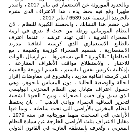
وبالحدود الموروثة عن الاستعمار في يناير 2017 ، واصدر
ظهيرا وقع فيه بخط يده ، هذا الاعتراف الذي نشره
بالجريدة الرسمية عدد 6539 / يناير 2017 .
في خضم هذا التشابك ، والحصلة الكبيرة للنظام ، لان
النظام الموريتاني ورطه من حيث لا يدري في ازمة
الصحراء الغربية ، التي تهدد عرشه ، عندما اعترف
بالطابع الاستعماري الذي كرسته اتفاقية مدريد
الاستعمارية ، بتقسيم الصحراء كوزيعة وكغنيمة ، مع
احتفاظها " بالگويرة " التي تستعمرها .. تم ارسال بالونات
للاختبار ، ولاستطلاع مواقف الأطراف المتنازعة ،
بإمكانية تكريس نفس التقسيم ، تقسيم الوزيعة والغنيمة
التي كرسته اتفاقية مدريد ، بالشروع في مفاوضات إقرار
الحالة والوضعية الحالية ، دون المساس بالجوهر، وهي
حصول اعتراف متبادل بين النظام المخزني البوليسي
الذي سبق وان قسم الصحراء ، وبين " الجبهة الشعبية
لتحرير الساقية الحمراء ووادي الذهب " . بان يحتفظ
النظام المخزني بالأراضي التي تحت سلطته ، وبما فيها
الأراضي التي انسحبت منهما موريتانية في سنة 1979 ،
مقابل الاعتراف بثلث الأراضي الخارجة عن سيادة النظام
المغربي ، وتُعرف بالمنطقة العازلة في القانون الدولي