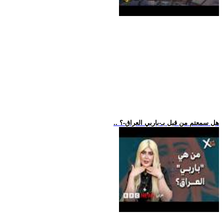
.. هل سمعتم من قبل بـ-باربي العراق-؟