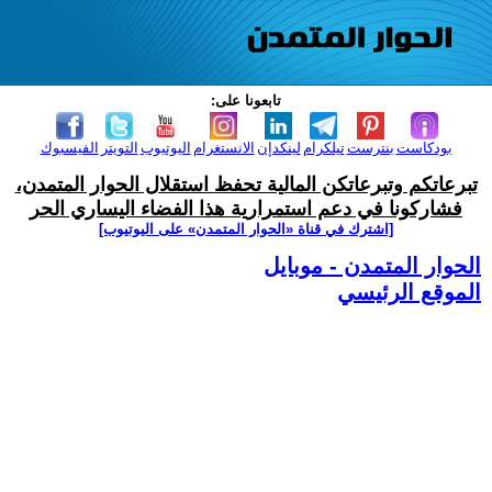
تابعونا على:
بودكاست
بنترست
تيلكرام
لينكدإن
الانستغرام
اليوتيوب
التويتر
الفيسبوك
تبرعاتكم وتبرعاتكن المالية تحفظ استقلال الحوار المتمدن،
فشاركونا في دعم استمرارية هذا الفضاء اليساري الحر
[اشترك في قناة ‫«الحوار المتمدن» على اليوتيوب]
الحوار المتمدن - موبايل
الموقع الرئيسي