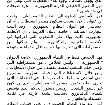
الذي يجهل بالتمام ، وجود هذه الخطابات التي تبقى من
دون التأصيل الحقيقي للدولة الجمهورية ، مجرد صيحات
في واد عميق ؟
فهل الأساسي الدعوة الى النظام الديمقراطي ، وتحت
أي عنوان ، لان الشعب سيكون مصدر السلطات ، ام ان
الأساسي هو عنوان النظام الجمهوري ، وقد اثبتت
التجارب السابقة ، خاصة بالبلاد العربية ، ان الأنظمة
الجمهورية كانت وبالا على الشعوب التي اغرقتها في
الأنظمة الطغيانية والدكتاتورية ، ولم تمكنها من
الديمقراطية التي تاجرت بها عبر محافل اجتماعية متنوعة
..
فهل الخلاص فقط في النظام الجمهوري ، خاصة العنوان
" الجمهورية " ، وليس الخلاص ، هو الديمقراطية التي
تؤصل حكم الشعب لنفسه بنفسه ، من خلال الانتخابات ،
ومن خلال الاستفتاءات التي تحمله مسؤولية المشروع
الذي استفتى من اجله ، او صوت له في الانتخابات التي
تجري ، طبعا ضمن الدستور الديمقراطي ، الذي لن يكون
غير دستور الشعب ، وليس دستور الحاكم الذي يؤسس
للنظام الدكتاتوري بأساليب بشعة غارقة في ثقافة
الاستبداد والطغيان ..
فهل عند بناء النظام الجمهوري ، على حساب النظام