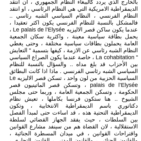
بالخارج الذي يردد كالببغاء النظام الجمهوري ، ان انتقد
الديمقراطية الامريكية التي هي النظام الرئاسي ، او انتقد
النظام الفرنسي ، النظام السياسي الشبه رئاسي ..
فالمشكل بالنسبة للنظام الفرنسي يكون اكثر تعقيدا ،
عندما يكون ساكن قصر الاليزيه Le palais de l’Elysée ،
يحمل بطاقة سياسية معينة ، واكثرية سكان الجمعية
العامة يحملون بطاقات سياسية مختلفة ، وحتى يغطي
النظام الشبه رئاسي عن الازمة ، كيفها بتسمية " التعايش
" La cohabitation ، خاصة عندما يكون الصراع السياسي
بين الأحزاب قد بلغ مداه .. والسؤال بالنسبة للنظام
السياسي الشبه رئاسي الفرنسي . ماذا اذا كانت البطائق
السياسية الحزبية من لون واحد ، تسكن قصر الاليزيه Le
palais de l’Elysée ، وتسكن قصر الماتينيون قصر
الحكومة ، وتسكن الجمعية العامة ، وربما حتى مجلس
الشيوخ .. هنا ستكون فرنسا بكاملها ، تعيش نظام
دكتاتوري باسم الديمقراطية الانتخابية ، وتكون
الديمقراطية التحتية هذه ، قد اساءت حتى لمبدأ الفصل
بين السلطات ، حيث يفقد الجهاز القضائي لسلطة
الاستقلالية ، لان القضاة هم من سينفد مشارع القوانين
واقتراحات القوانين ، في ميدان المسطرة الجنائية ،
والقانون الجنائي ، والقانون المدني ، القانون التجاري ،