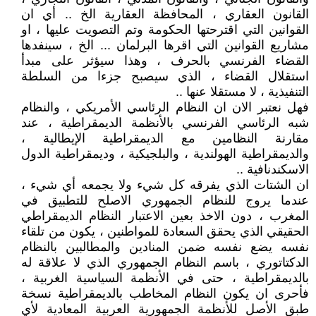
القانون العقاري ، المحافظة العقارية الخ .. أي ان
القوانين التي اقترحتها الحكومة وتم التصويت عليها ، او
مشاريع القوانين التي اقرها البرلمان ... الخ ، سينفدها
القضاء الفرنسي بالحرف ، وهذا سيؤثر على مبدأ
استقلال القضاء ، الذي سيصبح جزءا من السلطة
التنفيذية ، لا مستقلا عنها ..
فهل نعتبر الان ان النظام الرئاسي الأمريكي ، والنظام
شبه الرئاسي الفرنسي بالأنظمة الديمقراطية ، عند
مقارنة النظامين مع الديمقراطية الإيطالية ،
والديمقراطية الهولندية ، والبلجيكية ، وديمقراطية الدول
الاسكندنافية ..
ان الشتات الذي يفرقه كل شيء ولا يجمعه أي شيء ،
عندما يروج للنظام الجمهوري الاصلح للتطبيق في
المغرب ، دون الاخذ بعين الاعتبار النظام الديمقراطي
الحقيقي الذي يحقق السعادة للمواطنين ، يكون من تلقاء
نفسه يضع نفسه ضمن المنادين والمطالبين بالنظام
الدكتاتوري ، باسم النظام الجمهوري الذي لا علاقة له
بالديمقراطية ، حتى في الأنظمة السياسية الغربية ،
فأحرى ان يكون النظام المخاطب بالديمقراطية نسخة
طبق الأصل للأنظمة الجمهورية العربية المعادية لأي