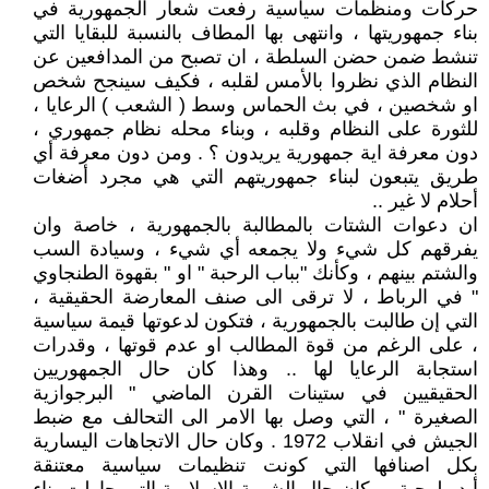
حركات ومنظمات سياسية رفعت شعار الجمهورية في
بناء جمهوريتها ، وانتهى بها المطاف بالنسبة للبقايا التي
تنشط ضمن حضن السلطة ، ان تصبح من المدافعين عن
النظام الذي نظروا بالأمس لقلبه ، فكيف سينجح شخص
او شخصين ، في بث الحماس وسط ( الشعب ) الرعايا ،
للثورة على النظام وقلبه ، وبناء محله نظام جمهوري ،
دون معرفة اية جمهورية يريدون ؟ . ومن دون معرفة أي
طريق يتبعون لبناء جمهوريتهم التي هي مجرد أضغات
أحلام لا غير ..
ان دعوات الشتات بالمطالبة بالجمهورية ، خاصة وان
يفرقهم كل شيء ولا يجمعه أي شيء ، وسيادة السب
والشتم بينهم ، وكأنك "بباب الرحبة " او " بقهوة الطنجاوي
" في الرباط ، لا ترقى الى صنف المعارضة الحقيقية ،
التي إن طالبت بالجمهورية ، فتكون لدعوتها قيمة سياسية
، على الرغم من قوة المطالب او عدم قوتها ، وقدرات
استجابة الرعايا لها .. وهذا كان حال الجمهوريين
الحقيقيين في ستينات القرن الماضي " البرجوازية
الصغيرة " ، التي وصل بها الامر الى التحالف مع ضبط
الجيش في انقلاب 1972 . وكان حال الاتجاهات اليسارية
بكل اصنافها التي كونت تنظيمات سياسية معتنقة