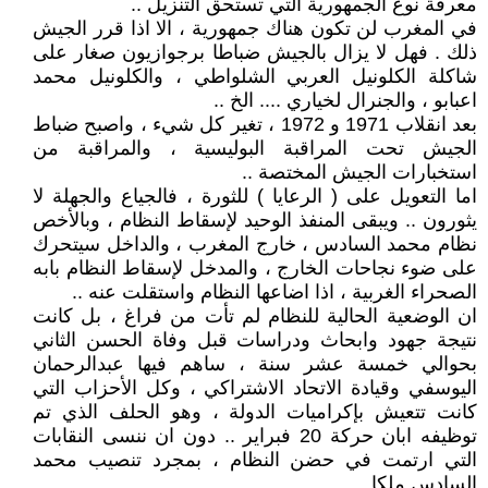
معرفة نوع الجمهورية التي تستحق التنزيل ..
في المغرب لن تكون هناك جمهورية ، الا اذا قرر الجيش
ذلك . فهل لا يزال بالجيش ضباطا برجوازيون صغار على
شاكلة الكلونيل العربي الشلواطي ، والكلونيل محمد
اعبابو ، والجنرال لخياري .... الخ ..
بعد انقلاب 1971 و 1972 ، تغير كل شيء ، واصبح ضباط
الجيش تحت المراقبة البوليسية ، والمراقبة من
استخبارات الجيش المختصة ..
اما التعويل على ( الرعايا ) للثورة ، فالجياع والجهلة لا
يثورون .. ويبقى المنفذ الوحيد لإسقاط النظام ، وبالأخص
نظام محمد السادس ، خارج المغرب ، والداخل سيتحرك
على ضوء نجاحات الخارج ، والمدخل لإسقاط النظام بابه
الصحراء الغربية ، اذا اضاعها النظام واستقلت عنه ..
ان الوضعية الحالية للنظام لم تأت من فراغ ، بل كانت
نتيجة جهود وابحاث ودراسات قبل وفاة الحسن الثاني
بحوالي خمسة عشر سنة ، ساهم فيها عبدالرحمان
اليوسفي وقيادة الاتحاد الاشتراكي ، وكل الأحزاب التي
كانت تتعيش بإكراميات الدولة ، وهو الحلف الذي تم
توظيفه ابان حركة 20 فبراير .. دون ان ننسى النقابات
التي ارتمت في حضن النظام ، بمجرد تنصيب محمد
السادس ملكا ...