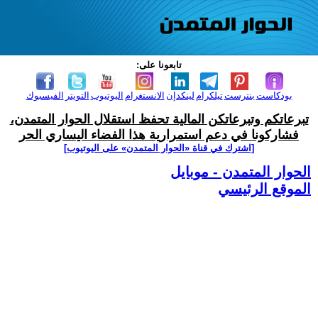
تابعونا على:
بودكاست
بنترست
تيلكرام
لينكدإن
الانستغرام
اليوتيوب
التويتر
الفيسبوك
تبرعاتكم وتبرعاتكن المالية تحفظ استقلال الحوار المتمدن،
فشاركونا في دعم استمرارية هذا الفضاء اليساري الحر
[اشترك في قناة ‫«الحوار المتمدن» على اليوتيوب]
الحوار المتمدن - موبايل
الموقع الرئيسي