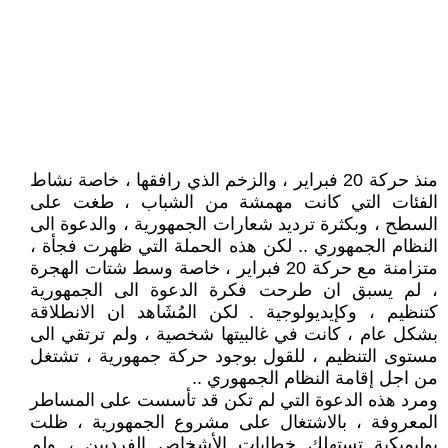
منذ حركة 20 فبراير ، والزخم الذي رافقها ، خاصة نشاط
الفئات التي كانت مهمشة من الشباب ، طغت على
السطح ، وبكثرة ترديد شعارات الجمهورية ، والدعوة الى
النظام الجمهوري .. لكن هذه الحملة التي ظهرت فجأة ،
متزامنة مع حركة 20 فبراير ، خاصة وسط شتات الهجرة
، لم يسبق ان طرحت فكرة الدعوة الى الجمهورية
كتنظيم ، وكإيديولوجية . لكن المُشَاهد ان الانطلاقة
بشكل عام ، كانت في غالبيتها شخصية ، ولم ترتقي الى
مستوى التنظيم ، للقول بوجود حركة جمهورية ، تشتغل
من اجل إقامة النظام الجمهوري ..
ومرد هذه الدعوة التي لم تكن قد تأسست على المساطر
المعروفة ، بالاشتغال على مشروع الجمهورية ، ظلت
بوليميكية تستهلك خطابات الأشخاص الفرديين ، ولم