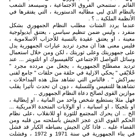
القائم ، ستنمحي الفروق الاجتماعية ، وسيسعد الشعب
بالنظام الذي لبى مطالبه الدستورية ، التي يفتقرها في
الأنظمة الملكية .. ؟ .
عندما يردد الشتات مطلب النظام الجمهوري بشكل
منفرد ، وليس ضمن تنظيم سياسي ، يعتنق أيديولوجية
معينة ، او يعتنق عقيدة بالنسبة للأحزاب الاسلاموية ،
فليس معنى هذا ان مجرد ترديد عبارات الجمهورية يدل
على جمهوريتك وعلى ثوريتك ، لكن ومن خلال استعمال
وسائل التواصل الاجتماعي كالفيسبوك او اتلتويتر ... عند
ترديد مصطلح الجمهورية ، يجعل من مردده مجرد "
حْلايْقي " يحكي الازلية في حلقة من حلقات " جامع لفنى
بمراكش " . فالناس التي تشاهد مثل هذه المداخلات ،
تشاهدها للتنفيس وللتسلية ، دون ان تحدث تأثيرا يقلب
موازين القوى لصالح دعاة النظام الجمهوري ..
فهل مثلا يستطيع شخص واحد من المانية ، او إيطالية ،
او بلجيكا ، او اسبانية ، او الولايات المتحدة الامريكية ...
الخ .. ان يحرك المجتمع للثورة او للانقلاب ،على نظام
الحكم القوي الذي عجز الجيش بأسلحته من قلبه ومن
القضاء عليه .. فاذا كان الجيش بضباطه الكبار قد فشل
في بناء الجمهورية في سنة 1971 و 1972 ، وفشلت