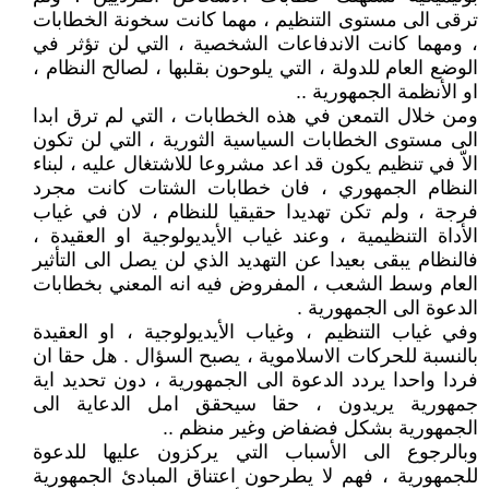
ترقى الى مستوى التنظيم ، مهما كانت سخونة الخطابات
، ومهما كانت الاندفاعات الشخصية ، التي لن تؤثر في
الوضع العام للدولة ، التي يلوحون بقلبها ، لصالح النظام ،
او الأنظمة الجمهورية ..
ومن خلال التمعن في هذه الخطابات ، التي لم ترق ابدا
الى مستوى الخطابات السياسية الثورية ، التي لن تكون
الاّ في تنظيم يكون قد اعد مشروعا للاشتغال عليه ، لبناء
النظام الجمهوري ، فان خطابات الشتات كانت مجرد
فرجة ، ولم تكن تهديدا حقيقيا للنظام ، لان في غياب
الأداة التنظيمية ، وعند غياب الأيديولوجية او العقيدة ،
فالنظام يبقى بعيدا عن التهديد الذي لن يصل الى التأثير
العام وسط الشعب ، المفروض فيه انه المعني بخطابات
الدعوة الى الجمهورية .
وفي غياب التنظيم ، وغياب الأيديولوجية ، او العقيدة
بالنسبة للحركات الاسلاموية ، يصبح السؤال . هل حقا ان
فردا واحدا يردد الدعوة الى الجمهورية ، دون تحديد اية
جمهورية يريدون ، حقا سيحقق امل الدعاية الى
الجمهورية بشكل فضفاض وغير منظم ..
وبالرجوع الى الأسباب التي يركزون عليها للدعوة
للجمهورية ، فهم لا يطرحون اعتناق المبادئ الجمهورية