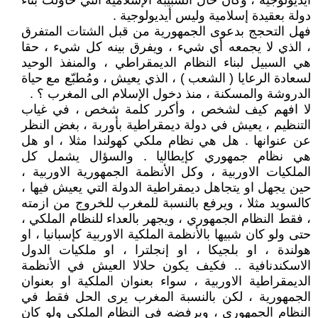
أيديولوجية ، وكان حال الشبيبة الإسلامية التي حاولت بناء
دولة بعقيدة إسلامية وليس أيديولوجية .
فهل التحجج بدعوى الجمهورية من قبل الشتات المتفرق
، الذي لا يجمعه أي شيء ، ويفرق بينه كل شيء ، حقا
هي السبيل لبناء النظام الديمقراطي ، والمنفذ الوحيد
لسعادة الرعايا ( الشعب ) ، الذي يعيش ، ومُطبّع مع حياة
الدروشة والمسكنة ، منذ دخول الإسلام الى المغرب ؟ .
لا افهم كيف لشخص ، وأكرر كلمة شخص ، في غياب
التنظيم ، يعيش في دولة ديمقراطية بأوربة ، بغض النظر
عن عنوانها . هل هي نظام ملكي كهولندا مثلا ، او هل
هي نظام جمهوري كإيطاليا . والسؤال يشمل كل
الملكيات الاوربية ، وكل الأنظمة الجمهورية الاوربية ،
حين يجهل او يتجاهل ديمقراطية الدولة التي يعيش فيها ،
كالسويد مثلا ، ويرفع بالنسبة للمغرب للخروج من ازمته
، فقط النظام الجمهوري ، ويجهر بالعداء للنظام الملكي ،
حتى ولو كان شبيها بالأنظمة الملكية الاوربية كإسبانيا ، او
هولندة ، او بلجيكا ، او إنجلترا ، او ملكيات الدول
الاسكندنافية .. فكيف يكون حلالا العيش في الأنظمة
الديمقراطية الاوربية ، سواء بعنوان الملكية او بعنوان
الجمهورية ، لكن بالنسبة المغرب يرى الحل فقط في
النظام الجمهوري ، ويرفضه في النظام الملكي ولو كان