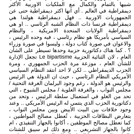
شبيها بالتمام والكمال مع الملكيات الاوربية الأكثر
ديمقراطية في العالم . أي انها اكثر ديمقراطية حتى عن
الجمهوريات الاوربية .. فهل ديمقراطية هولندا هي
ديمقراطية فرنسا ذات النظام الشبه الرئاسي .. او هي
ديمقراطية الولايات المتحدة الامريكية ، والنظام
السياسي بأمريكا هو نظام رئاسي ، فيه وحده الرئيس ،
والاعوان في صورة كتاب دولة ، وليسوا في صورة وزراء
؟ . كما هناك دكتاتورية حزبية وحدها تسيطر على الشأن
العام ، لان الثنائية الحزبية Le bipartisme تجعل الإدارة
للشأن العام ، موزعة مرة الحزب الجمهوري ، ومرة
الحزب الديمقراطي .. لكن لا احد انتقد النظام السياسي
الأمريكي النظام الرئاسي ، حيث ان الدولة هي الرئيس
والرئيس هو الدولة ، رغم وجود البرلمان الغرفة التحتية /
مجلس النواب ، والغرفة العلوية / مجلس الشيوخ ، التي
تحد من الغلو في استعمال سلطة الرئيس ، وتحد من
دكتاتورية الحزب الذي ينتمي له الرئيس الأمريكي .. وعند
وجود خلافات بين البيت الأبيض وبين مجلس النواب ،
بتعارض البطاقات الحزبية ، تُعطل مصالح المواطنين ،
كما تعطل مصالح الموظفين ، أكانوا بالجهاز التنفيذي ، ام
كانوا بالجهاز التشريعي .. ومع ذلك لم سيبق للشتات