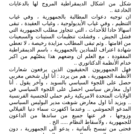
شكل من اشكال الديمقراطية المروج لها بالدعايات
الخادعة ..
ان توجيه دعوات المطالبة بالجمهورية ، وفي غياب
التنظيم ، وفي غياب الأيديولوجية ، وغياب العقيدة ، تبقى
اسهالا حادا للأحداث ، التي تتجاوز مطلب الجمهورية التي
فشل الجيش ، وفشلت تنظيمات الستينات والسبعينات
من اقامتها . وثم تبقى المطالب مزايدة رخيصة ، لا تعطي
شهادة اعتراف للمنادين بالجمهورية ، باسم الديمقراطية
المفقودة ، مع العلم ان وضعهم هذا ينصّبُهم من اكبر
خدام الأنظمة الدكتاتوري ..
فهل الجمهوريون الحقيقيون الذين يرفعون شعارات
الأنظمة الجمهورية ، هم من يردد : أنا اول شخص مغربي
حصل على اللجوء السياسي بالسويد ، وآخر يقول . أنا
اول معارض سياسي احصل على اللجوء السياسي في
الولايات المتحدة الامريكية رغم حملي للجنسية الفرنسية
.. ويزيد أنا اول معارض شوهت مدير البوليس السياسي
المدعو الحموشي .. وعندما اكفهرت سماء دنيا الفيلالي
وزوجها ، فر عنها جميع من ساندها من الداعون
للجمهورية ، ولأسقاط النظام ..... الخ .
فحتى من تمسح بألمانية ، يدعو الى الجمهورية ، دون