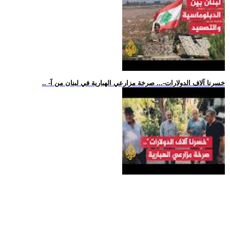
.. -خسرنا آلاف الدولارات-... صرخة مزارعي الهبارية في لبنان من آ