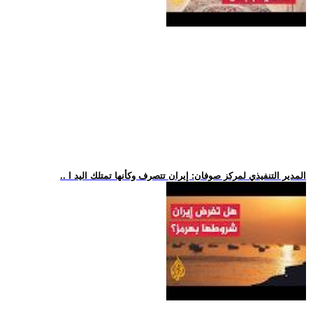
.. المدير التنفيذي لمركز صوفان: إيران تتصرف وكأنها تمتلك اليد ا