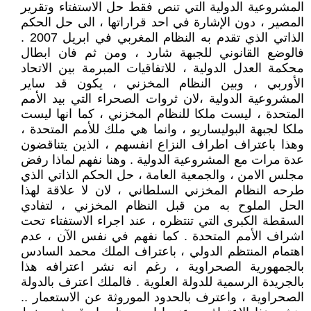
المشروعية الدولية التي تنص فقط حل الاستفتاء وتقرير
المصير ، دون الإشارة في احد قراراتها ، الى حل الحكم
الذاتي الذي تقدم به النظام المغربي في ابريل 2007 .
فالوضع القانوني للجبهة شارد ، ومن ثم فان ابطال
محكمة العدل الدولية ، للاتفاقيات المبرمة بين الاتحاد
الأوربي ، وبين النظام المخزني ، يكون قد ساير
المشروعية الدولية ،لان ثروات الصحراء التي بيد الأمم
المتحدة ، ليست ملكا للنظام المخزني ، كما انها ليست
ملكا لجبهة البوليساريو ، وانما هي ملك للأمم المتحدة ،
وهذا باعتراف اطراف النزاع انفسهم ، الذين يتناقضون
عدة مرات مع المشروعية الدولية . وهنا نفهم لماذا رفض
مجلس الامن ، والجمعية العامة ، حل الحكم الذاتي الذي
طرحه النظام المخزني السلطاني ، لان لا علاقة لهذا
الحل الملوح به من قبل النظام المخزني ، لتفادي
السقطة الكبرى التي تنتظره ، عند اجراء الاستفتاء تحت
اشراف الأمم المتحدة . كما نفهم في نفس الآن ، عدم
اهتمام المنتظم الدولي ، باعتراف الملك محمد السادس
بالجمهورية الصحراوية ، رغم انه نشر اعترافه هذا
بالجريدة الرسمية للدولة العلوية . فالملك اعترف بالدولة
الصحراوية ، واعترف بالحدود الموروثة عن الاستعمار ..