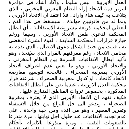
العدل الاوربية ، ليس سليما ، وأكاد اشك في مؤامرة
لتبرير ذمة الاتحاد إزاء النظام المغربي المخزني ، الذي
يتلاعب به كيف شاء واراد . فلا اعتقد ان الاتحاد الأوربي ،
وبما له من قانونيين جهابذة ، سيسقط في هذا الفخ ،
ليعطي لمحكمته ذريعة مشروعية الاستقلالية ، أي ابطال
المحكمة لدعوى طعن الاتحاد الأوربي . وسيما ورغم
حيازة قرارات المحكمة السابقة ، لقوة الشيء المقضي
به ، قبلت من حيث الشكل دعوى الابطال ، الذي تقدم به
محامي الاتحاد ، رغم معرفتهم بالقرار الذي سيُتخذ ، وهو
تأكيد ابطال الاتفاقيات المبرمة بين النظام المخزني ،
والاتحاد الأوربي ، وهو ما يعني عدم اعتراف الاتحاد
الأوربي بمغربية الصحراء . فالحجة لتوسيع معارضة
الاتحاد كاتحاد ، او كدول لمغربية الصحراء ، شرعنه قرار
محكمة العدل الاوربية ، عندما نص على ابطال الاتفاقيات
المذكورة ، بخصوص ثروات المناطق المتنازع عليها .
فكيف نفهم ان الاتحاد الأوربي الذي لا يعترف بمغربية
الصحراء ، ويدعو الى حل النزاع من خلال الاستفتاء
وتقرير المصير ، وهو من اقدم ومن جهة واحدة ، على
عدم تجديد الاتفاقيات عند حلول اجل نهايتها ، مرة متذرعا
بالصعوبات التقنية ، ومرة متذرعا بالالتزام بأحكام