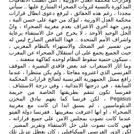
وقرارات محكمة العدل الاوربية ، التي ابطلت الاتفاقيات
المذكورة بالنسبة لثروات الصحراء المتنازع عليها .. سيأتي
مجددا ، رغم هذه الحقائق ، ليرفع دعوى ابطال قرارات
محكمة العدل الاوربية ، ليؤكد من جهة على حسن النية ،
ومن جهة أخرى الاعتراف بعدم مغربية الصحراء ، وانّ
الحل الوحيد الأوحد ، لا يخرج عن حل الاستفتاء برعاية
واشراف الأمم المتحدة .. فهذا التناقض الصارخ ليس له
من تفسير غير الضحك والاستهزاء بالنظام المغربي ،
حيث الجميع يجمع على ان استقلال الصحراء عن المغرب
، سيكون حتمية سقوط النظام لوحده كفاكهة متعفنة ..
وما اثار الاستغراب عند بعض فاقدي البصيرة ، الموقف
الفرنسي الذي اعتبروه مفاجئا ، ولم يكن منتظرا ، عندما
رافع ممثل الجمهورية الفرنسية لصالح قرارات المحكمة
السابقة ، في درجتها الابتدائية ، وفي درجة الاستئناف .
ففرنسا تكون تنتقم بطريقتها الخاصة من جريمة
Pegasus ، لكن فرنسا كما يفهم بيادق المخزن
الدبلوماسيين ، لم يسبق ابدا ان كانت مع مغربية
الصحراء ، او انها اعترفت بمغربيتها . ففرنسا دولة الفيتو
عندما كانت تصوت بمجلس الامن على جميع قراراته ،
فهي كانت تصوت على حل الاستفتاء وتقرير المصير .
لكن الدور الفرنسي الميكيافيلي ، كان يعطل تنزيل تلك