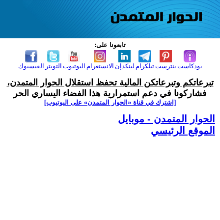
تابعونا على:
بودكاست
بنترست
تيلكرام
لينكدإن
الانستغرام
اليوتيوب
التويتر
الفيسبوك
تبرعاتكم وتبرعاتكن المالية تحفظ استقلال الحوار المتمدن،
فشاركونا في دعم استمرارية هذا الفضاء اليساري الحر
[اشترك في قناة ‫«الحوار المتمدن» على اليوتيوب]
الحوار المتمدن - موبايل
الموقع الرئيسي