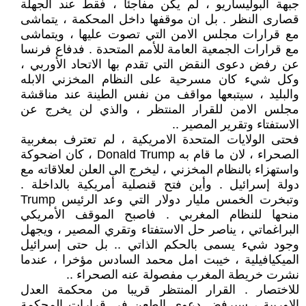
جبهة البوليساريو ، لم يكن مفاجئا ، فقط عند الجهلة
قصارى النظر . بل ان موقفها داخل المحكمة ، يتماشى
مع قرارات مجلس الامن التي تصوت عليها ، ويتماشى
مع قرارات الجمعية العامة للأمم المتحدة . فدفاع فرنسا
عن رفض دعوى النقض التي تقدم بها الاتحاد الأوربي ،
وكل شيء كان مسرحية على النظام المخزني الابله
والبليد ، سيتبعها مواقف من نفس الطينة عند مناقشة
مجلس الامن للقرار المنتظر ، والذي لن يخرج عن
الاستفتاء وتقرير المصير ..
فحتى الولايات المتحدة الامريكية ، لم تعترف بمغربية
الصحراء ، لان ما قام به Donald Trump ، كان اضحوكة
واستهزاء بالنظام المخزني ، ليخرج الى العلن لعلاقاته مع
دولة إسرائيل . وأين فتح قنصلية أمريكية بالداخلة .
وتبخرت الخمس مليار دولار التي وعد الرئيس Trump
منحها للنظام المغربي . فاصبح الموقف الأمريكي
البراغماتي ، يناصر حل الاستفتاء وتقري المصير ، ويجهل
وجود شيء يسمى بالحكم الذاتي .. بل حتى إسرائيل
الميكيافيلية ، خيبت امل محمد السادس مؤخرا ، عندما
نشرت خريطة المغرب مفصولة عنه الصحراء ..
للاختصار . القرار المنتظر قريبا من محكمة العدل
الاوربية ، سيرفض دعوى الطعن في قرارات المحكمة