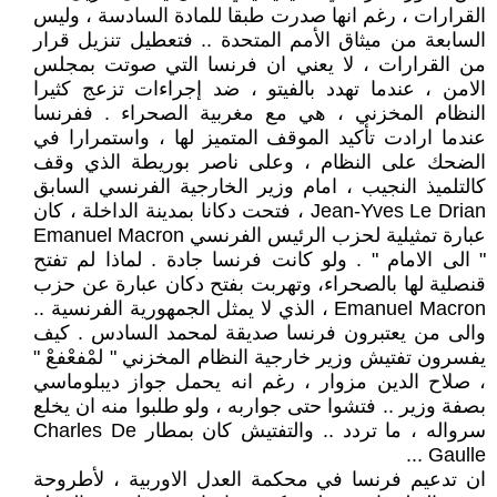
القرارات ، رغم انها صدرت طبقا للمادة السادسة ، وليس
السابعة من ميثاق الأمم المتحدة .. فتعطيل تنزيل قرار
من القرارات ، لا يعني ان فرنسا التي صوتت بمجلس
الامن ، عندما تهدد بالفيتو ، ضد إجراءات تزعج كثيرا
النظام المخزني ، هي مع مغربية الصحراء . ففرنسا
عندما ارادت تأكيد الموقف المتميز لها ، واستمرارا في
الضحك على النظام ، وعلى ناصر بوريطة الذي وقف
كالتلميذ النجيب ، امام وزير الخارجية الفرنسي السابق
Jean-Yves Le Drian ، فتحت دكانا بمدينة الداخلة ، كان
عبارة تمثيلية لحزب الرئيس الفرنسي Emanuel Macron
" الى الامام " . ولو كانت فرنسا جادة . لماذا لم تفتح
قنصلية لها بالصحراء، وتهربت بفتح دكان عبارة عن حزب
Emanuel Macron ، الذي لا يمثل الجمهورية الفرنسية ..
والى من يعتبرون فرنسا صديقة لمحمد السادس . كيف
يفسرون تفتيش وزير خارجية النظام المخزني " لمْفعْفعْ "
، صلاح الدين مزوار ، رغم انه يحمل جواز ديبلوماسي
بصفة وزير .. فتشوا حتى جواربه ، ولو طلبوا منه ان يخلع
سرواله ، ما تردد .. والتفتيش كان بمطار Charles De
Gaulle ...
ان تدعيم فرنسا في محكمة العدل الاوربية ، لأطروحة