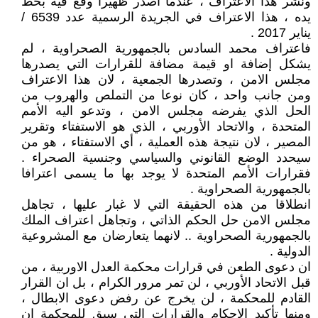
ونشر هذا الاعتراف ، عندما اصدر ظهيرا وقع فيه بخط
يده ، هذا الاعتراف في الجريدة الرسمية عدد 6539 /
يناير 2017 .
فاعتراف محمد السادس بالجمهورية الصحراوية ، لم
يشكل إضافة او قيمة مضافة للقرارات التي يصدرها
مجلس الامن ، وتصدرها الجمعية ، لان هذا الاعتراف
ومن جانب واحد ، كان نوعا من التملص والهروب من
الحل الذي يفرضه مجلس الامن ، وتدعو اليه الأمم
المتحدة ، والاتحاد الأوربي ، الذي هو الاستفتاء وتقرير
المصير ، لان نتيجة هذه العملية ، أي الاستفتاء ، هو من
سيحدد الوضع القانوني والسياسي وجنسية الصحراء .
فقرارات الأمم المتحدة لا يوجد بها ما يسمى اعترافا
بالجمهورية الصحراوية .
انطلاقا من هذه الحقيقة التي لا غبار عليها ، تجاهل
مجلس الامن حل الحكم الذاتي ، وتجاهل اعتراف الملك
بالجمهورية الصحراوية .. لانهما يتعارضان مع المشروعية
الدولية .
ان دعوى الطعن في قرارات محكمة العدل الاوربية ، من
قبل الاتحاد الأوربي ، لن تمر مرور الكرام ، بل ان القرار
القادم للمحكمة ، لن يخرج عن رفض دعوى الابطال ،
ومنها تأكيد الاحكام والقرارات التي سبق للمحكمة ان