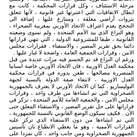
مرحلة الاستئناف ، وكل قرارات المحكمة ، كانت مع
ابطال الاتفاقيات التي اعتبرتها غير قانونية ، لأنها تتعلق
بثروات أراضي معلقة ، ومتنازع عليها ، إضافة الى
التحجج بعدم اعتراف الاتحاد الأوربي بمغربية الصحراء ،
وهو النزاع الذي بيد الأمم المتحدة ، ولم تسوى وضعيته
القانونية ، طبقا للمشروعية الدولية ، التي تنهي قراراتها
دائما بحق تقرير المصير ، والاستفتاء . فقرارات مجلس
الامن ، وقرارات الجمعية العامة ، واضحة لا غبار عليها .
ورغم ان النزاع قد تم الحسم فيه مرات عديدة من قبل
محكمة العدل الاوربية ، فان الاتحاد الأوربي خاصة اسبانيا
المتضررة مصالحها ، طعن بدوره في قرارات محكمة
العدل الاوربية ، لانتفاء صفة الدولة بالنسبة لجبهة
البوليساريو . كما ان الاتحاد الأوربي لا يعترف بالجمهورية
الصحراوية التي تم انشاءها من طرف واحد ، وقرارات
مجلس الامن ، والجمعية العامة للأمم المتحدة ، تركز في
قراراتها على حل تقرير المصير ، والاستفتاء المعلق حتى
الآن . فكيف سيكون الوضع القانوني بالنسبة للجمهورية ،
التي تم انشاءها من دون الاستفتاء الذي تركز عليه
القرارات الأممية ، وهو ما يعطي الانطباع بان تأسيس
الجمهورية الصحراوية ومن جانب واحد ، كان تمردا على