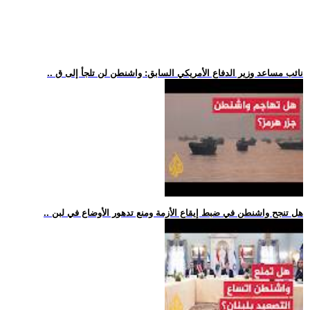
.. نائب مساعد وزير الدفاع الأمريكي السابق: واشنطن لن تلجأ إلى ق
.. هل تنجح واشنطن في ضبط إيقاع الأزمة ومنع تدهور الأوضاع في لبن