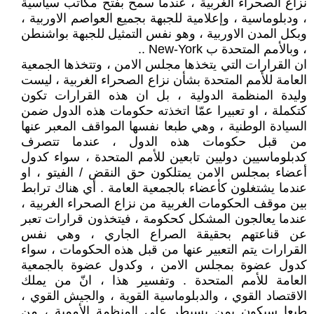
نزاع الصحراء الغربية ، عندما سمح بفتح مكاتب سياسية
، ودبلوماسية ، وإعلامية للجبهة بجميع العواصم الاوربية ،
وبكل المدن الاوربية ، وهو نفس التمثيل للجبهة بواشنطن
، وبالأمم المتحدة ب New-York ..
ان القرارات التي يتخذها مجلس الامن ، وتتخذها الجمعية
العامة للأمم المتحدة بشأن نزاع الصحراء الغربية ، ليست
وليدة المنظمة الدولية ، بل ان هذه القرارات تكون
كتكملة ، او تعبيرا عمّا اتخذته حكومات هذه الدول ضمن
السيادة الوطنية ، وهي طبعا نفسها المواقف المعبر عنها
من قبل حكومات هذه الدول ، عندما تتصرف
كدبلوماسيين دوليين تابعين للأمم المتحدة ، سواء كدول
أعضاء بمجلس الامن يمتلكون حق النقض / الفيتو ، او
عندما يشتغلون كأعضاء بالجمعية العامة . أي هناك ترابط
بين موقف الحكومات الغربية من نزاع الصحراء الغربية ،
عندما يعالجون المشكل كحكومة ، فيتخذون قرارات تعبر
عن قناعتهم بحقيقة الصراع الجاري ، وهي نفس
القرارات يتم التعبير عنها من قبل هذه الحكومات ، سواء
كدول عضوة بمجلس الامن ، وكدول عضوة بالجمعية
العامة للأمم المتحدة . وتفسير هذا ، انّ من يملك
الاقتصاد القوي ، والدبلوماسية القوية ، والجيش القوي ،
طبعا سيكون بمن يسيطر على المنظمة الأممية ، من