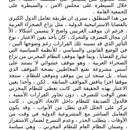
خلال السيطرة على مجلس الامن ، والسيطرة على
الجمعية العامة ..
من هذا المنطلق ، سنرى ان طريقة تعامل الدول الكبرى
بالقضايا الاستراتيجية الدولية ، مثل نزاع الصحراء الغربية
، فرغم ان موقف الغربيين واضح لا يتضمن اشكالا ، الاّ
ان مجال التصرف والتحرك ، كان يأخذ بعين الاعتبار ، نوع
التأثير الذي قد تسببه تلك القرارات رغم وضوحها البين ،
في الوضع القانوني والسياسي ، للأنظمة السياسية التي
تتنازع القضايا ، وبما فيها موقف النظام المخزني من نزاع
الصحراء الغربية ، وهو موقف عشوائي لا يستند على
أسس مشروعة تقنع المخاطبين بصحة الموقف الذي
يتبناه . بل سنجد ان بين موقف وموقف للنظام ، سنجد
موقفا اخرا يناقض المواقف السابقة .. لكن ، وأخذا بعين
الاعتبار بهذه الحقيقة التي كانت تعطي للنظام المخزني
بعض الوقت للتصرف ، دون تجاوز القرارات الأممية ،
فالدول الصديقة للنظام داخل الاتحاد الأوربي ، كانت
تركز على الخلل الذي يطل من الأبواب ، وقد يكون
التعامل المباشر مع المشروعية الدولية في وقت من
الأوقات ، يتطلب الحذر ، وعدم التسرع لضمان الاستقرار
، وضمان النظام العام للنظام المخزني .. وهي سياسة