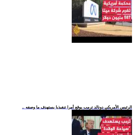
.. الرئيس الأمريكي دونالد ترمب يوقع أمرا تنفيذيا يستهدف ما وصفه