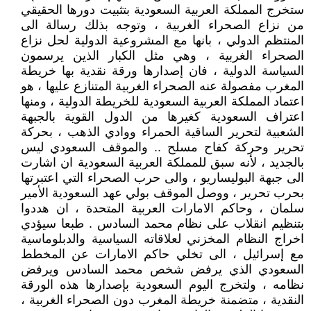
ستخرج المملكة العربية السعودية بتثبيت دورها الحقيقي
من نزاع الصحراء الغربية ، وتوجه بذلك رسالة الى
المنتظم الدولي ، بانها مع المشروعية الدولية لحل نزاع
الصحراء الغربية ، وهي مثل الكبار الذين يرسمون
السياسة الدولية ، فان إصدارها ورقة نقدية بها خريطة
المغرب مفصولة عنه الصحراء الغربية المتنازع عليها ، هو
اعتماد المملكة العربية السعودية للخريطة الدولية ، ومنها
اعتراف السعودية كغيرها من الدول القوية بالجبهة
الشعبية لتحرير الساقية الحمراء ووادي الذهب ، بحركة
تحرير وحركة كفاح مسلح .. والموقف السعودي ليس
بالجديد ، لأنه سبق للمملكة العربية السعودية ان اشارت
الى جبهة البوليساريو ، والى حرب الصحراء التي اعتبرتها
بحرب تحرير ، ووصل الموقف بولي عهد السعودية الأمير
سلمان ، وحاكم الامارات العربية المتحدة ، ان هددوا
بتنظيم انقلاب على نظام محمد السادس . طبعا سيؤدي
اخراج النظام المخزني لعلاقاته السياسية والدبلوماسية
مع إسرائيل ، الى تخلي حاكم الامارات عن المخطط
السعودي الذي يرفض شخص محمد السادس ويرفض
نظامه ، ولتخرج اليوم السعودية بإصدارها هذه الورقة
النقدية ، متضمنة خريطة المغرب دون الصحراء الغربية ،