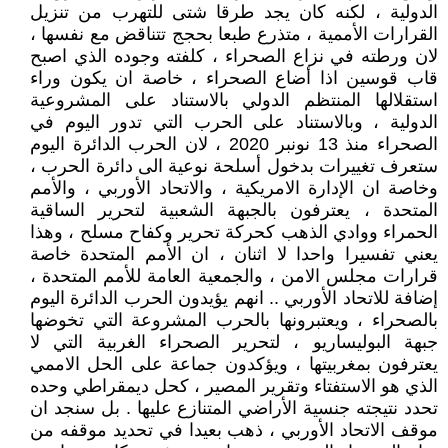
الدولية ، لكنه كان يجد طرقا شتى للتهرب من تنزيل
القرارات الأممية ، متذرع طبعا بحجج تتناقض مع نفسها ،
لان ورطته في نزاع الصحراء ، كلفته وجوده الذي اصبح
قاب قوسين اذا أضاع الصحراء ، خاصة ان يكون وراء
استقلالها المنتظم الدولي بالاستناد على المشروعية
الدولية ، وبالاستناد على الحرب التي تدور اليوم في
الصحراء منذ 13 نونبر 2020 ، لان الحرب الدائرة اليوم
ستعرف تغييرات بدخول أسلحة نوعية الى دائرة الحرب ،
وخاصة ان الإدارة الامريكية ، والاتحاد الأوربي ، والأمم
المتحدة ، يعترفون بالجبهة الشعبية لتحرير الساقية
الحمراء ووادي الذهب كحركة تحرير وكفاح مسلح ، وهذا
يعني تفسيرا واحدا لا اثنان ، ان الأمم المتحدة خاصة
قرارات مجلس الامن ، والجمعية العامة للأمم المتحدة ،
إضافة للاتحاد الأوربي .. انهم يؤيدون الحرب الدائرة اليوم
بالصحراء ، ويعتبرونها بالحرب المشروعة التي تخوضها
جبهة البوليساريو ، لتحرير الصحراء الغربية التي لا
يعترفون بمغربيتها ، ويؤكدون جماعة على الحل الاممي
الذي هو الاستفتاء وتقرير المصير ، كحل ديمقراطي وحده
تحدد نتيجته جنسية الأراضي المتنازع عليها . بل سنجد ان
موقف الاتحاد الأوربي ، ذهب بعيدا في تحديد موقفه من