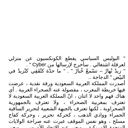
" البوليس السياسي يقطع الكونكسيون عن منزلي
لعرقلة اشتغالي . سأخرج لإرسالها من Cyber " .
" زيدْ نْهارْ – تسْمعْ خْبارْ " . " ما حدْهَ كتْقَقِي كتْزيدْ في
البيْض " الدجاجة ..
أصدرت المملكة العربية السعودية ورقة نقدية ، عرضت
فيها خريطة المغرب ، مفصولة عنه الصحراء الغربية . أي
هناك فهم واحد لا اثنان ، انّ المملكة العربية السعودية لا
تعترف بمغربية الصحراء ، ولا تعترف بالجمهورية
الصحراوية ، لكنها تعترف بالجبهة الشعبية لتحرير الساقية
الحمراء ووادي الذهب ، كحركة تحرير ، وحركة كفاح
مسلح ، وهو نفس الموقف عبرت عنه صراحة الولايات
المتحدة الامريكية ، ويعبر عنه الاتحاد الأوروبي ، ويعبر