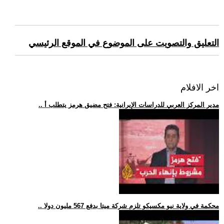
التعليق والتصويت على الموضوع في الموقع الرئيسي
اخر الافلام
.. مدير المركز العربي للدراسات الإيرانية: فتح مضيق هرمز يتطلب أ
.. محكمة في ولاية نيو مكسيكو تلزم شركة ميتا بدفع 567 مليون دولا