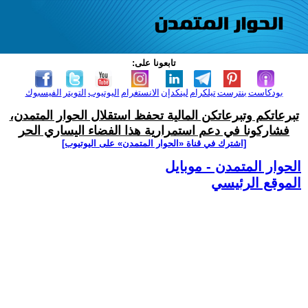
تابعونا على:
بودكاست
بنترست
تيلكرام
لينكدإن
الانستغرام
اليوتيوب
التويتر
الفيسبوك
تبرعاتكم وتبرعاتكن المالية تحفظ استقلال الحوار المتمدن،
فشاركونا في دعم استمرارية هذا الفضاء اليساري الحر
[اشترك في قناة ‫«الحوار المتمدن» على اليوتيوب]
الحوار المتمدن - موبايل
الموقع الرئيسي