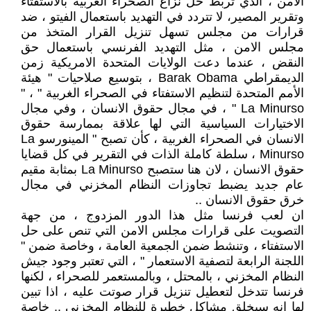
الامن ، الذي تربط حل نزاع الصحراء الغربية بالاستفتاء
وتقرير المصير، لا تتردد في التهديد باستعمال الفيتو ، ضد
قرارات من مجلس تسهل تنزيل القرار المتخذ من
مجلس الامن ، مثل التهديد الفرنسي باستعمال حق
النقض ، عندما دعت الولايات المتحدة الامريكية زمن
الديمقراطي Barak Obama ، بتوسيع صلاحيات " هيئة
الأمم المتحدة لتنظيم الاستفتاء في الصحراء الغربية " ، "
La Minurso " ، في مجال حقوق الانسان ، وفي مجال
الاختيارات السياسية التي لها علاقة بممارسة حقوق
الانسان في الصحراء الغربية ، كأن تصبح " المينورسو La
Minurso ، سلطة كاملة الذات في التقرير في كل قضايا
حقوق الانسان ، لان هنا ستصبح La Minurso بمثابة مقيم
عام جديد يضبط تجاوزات النظام المخزني في مجال
خرق حقوق الانسان ..
ان لعب فرنسا مثل هذا الدور المزدوج ، من جهة
التصويت على قرارات مجلس الامن التي تنص على حل
الاستفتاء ، وتنشط ضمن الجمعية العامة ، وخاصة ضمن "
اللجنة الرابعة لتصفية الاستعمار " ، التي تعتبر وجود جيش
النظام المخزني ، بالمحتل ، وبالمستعمر للصحراء ، لكنها
فرنسا تتدخل لتعطيل تنزيل قرار صوتت عليه ، اذا تبين
لها انه سيخلق مشاكل خطيرة للنظام المخزني .. خاصة