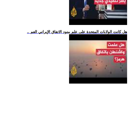
.. هل كانت الولايات المتحدة على علم ببنود الاتفاق الإيراني العم