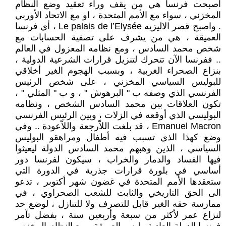
أصبحت فرنسا هي من يقف وراء تعقيد وضع النظام
المخزني ، سواء مع الأمم المتحدة ، او مع الاتحاد الأوربي
. واصبح قصر الاليزيه Le palais de l’Elysée ، أي فرنسا
العميقة ، هي من يشرف على تصفية الحسابات مع
شخص محمد السادس ، ومع نظامه المعزول في العالم
.. ففرنسا الآن تتحرك لتنزيل قرارات الشرعية الدولية ،
بنزاع الصحراء الغربية ، وبسبب الهجوم الغير أخلاقي
للبوليس السياسي المخزني ، على شخص الرئيس
الفرنسي الذي وصفه ب " البرهوش " ، و ب " المثلي " ،
تكون العلاقات بين محمد السادس الشخص ، ونظامه
البوليسي الذي أوقعه في الزلات ، وبين الرئيس الفرنسي
Emanuel Macron ، قد بلغت اللاّرجعة واللاّعودة .. وفي
وضع كهذا الذي تسبب فيه أطفال ومراهقو البوليس
السياسي ، الذين وهبهم محمد السادس الدولة ليعيثوا
فيها الفساد والدمار والخراب ، سيكون لفرنسا دور
أساسي في بلورة قرارات جذرية في الدورة التي
ستعقدها الأمم المتحدة في غضون شهر أكتوبر ، تدعو
الى الحق التاريخي والثابت للشعب الصحراوي ، في
ممارسة حقه الغير قابل للتصرف ولا للتنازل ، لوضع حد
لنزاع عمر لأكثر من سبعة وأربعين سنة ، بفضل تآمر