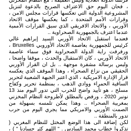
فرنسا الدولة العادية وليس العميقة ، مع النظام المخزني
، فحان اليوم حق الاعتراف الصريح بالدعوة لتنزيل
المشروعية الدولية التي تعكسها قرارات مجلس الامن ،
وقرارات الأمم المتحدة ، كما يعكسها موقف الاتحاد
الأوربي ، والاتحاد الافريقي الذي سبق القرارات الأممية
عندما اعترف بالجمهورية الصحراوية ..
فعندما استقبل الاتحاد الأوربي السيد إبراهيم غالي
كرئيس للجمهورية بعاصمة الاتحاد الأوروبي Bruxelles ،
ورفرفت راية الدولة الصحراوية فوق سماء عاصمة
الاتحاد الأوربي ، كان الاستقبال والحدث ، موقفا واضحا ،
وليس برسالة مشفرة موجهة .. بل ان القرار الأوربي
الحقيقي من نزاع الصحراء ، وهذا الموقف الذي يعكسه
قرار الإدارة الامريكية ، الذي اعتبر الجبهة الشعبية لتحرير
الساقية الحمراء ووادي الذهب ، بمنظمة تحرير وكفاح
مسلح ، هو تأييد واضح للحرب التي تدور اليوم منذ 13
نونبر 2020 ، ورفض بالمطلق لأطروحة النظام المخزني
بمغربية الصحراء .. وهذا يمكن تلمسه بسهولة من
الصمت الأوربي والامريكي مما يجري اليوم من حرب
تدور بالمنطقة ..
لكن إضافة الى هذا الوضع المختل للنظام المغربي (
تذكروا خطاب محمد السادس . " اللهم كثر حسادنا " ) ،