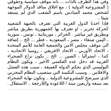
وفي هذا الظرف بالذات ... بانه موقف سياسية وحقوقي
( المشروعية الدولية ) ، مع اغلاق منافد الدولار الموجهة
لشخص محمد السادس باسم الشعب الذي لم يستفد
شيئا ..
فإذا اخذنا الدول العربية التي تعترف بالجبهة الشعبية
كحركة تحرير ، او تعترف بها كجمهورية بطريق مباشر
وبطريق غير مباشر . الجزائر ، موريتانية ، تونس ، سورية
، اليمن صنعاء ، مصر ، السعودية ، قطر ... الخ .. إضافة
الى موقف مجلس الامن والجمعية العامة للأمم المتحدة
، الاتحاد الأوربي ، الاتحاد الافريقي ، روسيا الاتحادية ،
كندا ، استراليا ، الصين ... الخ .. يكون نزاع الصحراء
الغربية قد دخل عده العكسي الأخير ، ويكون النظام
البوليسي الذي يحكم الدولة العميقة ، سبب هذه الفشل
والافلاس .. وسبب النكسة التي ستصيب النظام المخزني
الذي سيرضخ للمشروعية الدولية .. وتكون نهاية الصحراء
بعد سبعة وأربعين سنة / اللاعودة واللارجعة .. الاستقلال .