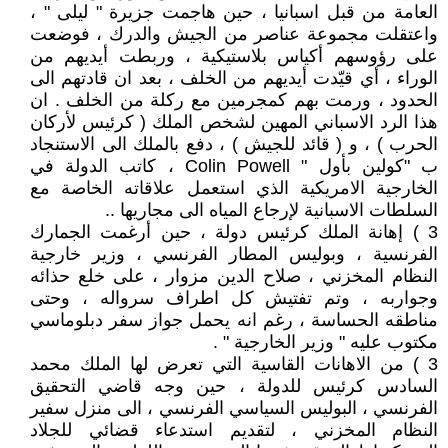
العامة من قبل اسبانيا ، حين هاجمت جزيرة " ليلى " ،
واعتقلت مجموعة عناصر من الجيش والدرك ، فوضعت
على رؤوسهم أكياس بلاستيكية ، وربطت أيديهم من
الوراء ، أي قيّدت أيديهم من الخلف ، بعد ان قادتهم الى
الحدود ، ورمت بهم كمجرمين مع ركلة من الخلف . ان
هذا الرد الاسباني المهين لشخص الملك ( كرئيس لأركان
الحرب ) ، و ( قائد للجيش ) ، دفع بالملك الى الاستنجاد
ب "كولين بأول " Colin Powell ، كاتب الدولة في
الخارجية الامريكية الذي استعمل علاقاته الخاصة مع
السلطات الاسبانية لإرجاع المياه الى مجاريها ..
3 ) إهانة الملك كرئيس دولة ، حين أرغمت الجمارك
الفرنسية ، وبوليس المطار الفرنسي ، وزير خارجية
النظام المخزني ، صلاح الدين مزوار ، على خلع حذائه
وجواربه ، وتم تفتيش كل اطراف سرواله ، وحتى
مناطقه الحساسة ، رغم انه يحمل جواز سفر دبلوماسي
مكتوب عليه " وزير الخارجية " .
3 ) من الاهانات القاسية التي تعرض لها الملك محمد
السادس كرئيس للدولة ، حين وجه قاضي التحقيق
الفرنسي ، البوليس السياسي الفرنسي ، الى منزل سفير
النظام المخزني ، لتقديم استدعاء قضائي للجلاد