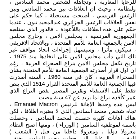
للرعايا المغاربة ، وتجاهله لشخص محمد السادس ،
ولنظامه ، وحيث ان العلاقات بين محمد السادس وبين
الرئيس الفرنسي ، أصبحت مستحيلة ، كما حكم على
نفس العلاقات الرئيس الجزائري عبدالمجيد تبون ، عندما
حكم على هذه العلاقات باللاّعودة .. فالدور الذي ستلعبه
الجمهورية الفرنسية ، بمجلس الامن ، وخارج مجلس
الامن بالجمعية العامة للأمم المتحدة ، وبالاتحاد الافريقي
، سيكون مأثرا ، وسيسهل إجراءات اتخاذ مواقف غير
تلك التي دأب مجلس الامن على اتخاذها منذ 1975 ،
تاريخ تكفل مجلس الامن بنزاع الصحراء الغربية ، رغم
ان اول قرار أصدرته الجمعية العامة للأمم المتحدة بشأن
الصحراء الغربية ، كان في سنة 1960 ، السنة أصدرت
فيها الجمعية العامة للأمم المتحدة القرار 1514 الذي ينص
فقط على الاستفتاء وتقرير المصير لفض النزاع الذي
عمر كأقدم نزاع لما يزيد عن 47 سنة مضت ..
ليس هذه وحدها الإهانة للرئيس Emanuel Macron ،
تجاه شخص محمد السادس الذي لا يعتبره اطلاقا ، لكن
هناك اهانات كثيرة حصلت لمحمد السادس ، وحصلت
باسمه لموظفيه السامين ( الوزراء ) ، ومنها اصبح النظام
معزولا دوليا ، ومعزولا داخليا من قبل ( الشعب )
المغربي – الرعايا ، التي جعلت محمد السادس يختفي