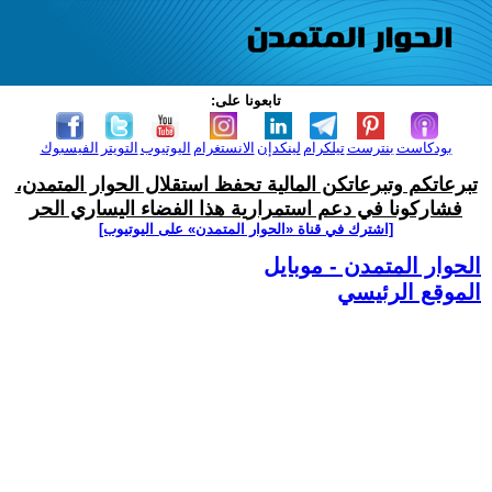
تابعونا على:
بودكاست
بنترست
تيلكرام
لينكدإن
الانستغرام
اليوتيوب
التويتر
الفيسبوك
تبرعاتكم وتبرعاتكن المالية تحفظ استقلال الحوار المتمدن،
فشاركونا في دعم استمرارية هذا الفضاء اليساري الحر
[اشترك في قناة ‫«الحوار المتمدن» على اليوتيوب]
الحوار المتمدن - موبايل
الموقع الرئيسي