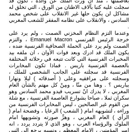
بعاصمتها ، منذ ان ورث الملك عن والده ، تكون قد
سجلت عليه كتبا بآلاف الاطنان من الورق ، التي تخلق له
مشاكل لن يكون حلها غير الانقلاب على شخص محمد
السادس ، والانقلاب على نظامه المفقر للشعب المغربي
.
وعندما التزم النظام المخزني الصمت ، ولم يرد على
خرجة الرئيس الفرنسي Emanuel Macron ، والتزم
الصمت ولم يرد على الحملة الصحافية الفرنسية ضده ،
يكون الملك قد ادرك وبعد فوات الأوان ، ان ملفه بيد
المخبرات الفرنسية التي كانت تتبعه في رحلاته المختلفة
بالعصمة الفرنسية باريس . فماذا تكون المخابرات
الفرنسية قد سجلته على الجانب الشخصي للملك ،
وسجلته على مرافقيه وعلى ( أصدقائه ) ليلا ونهارا
بباريس ؟ . وهنا من منّا ، ومِنْ كل مهتم بالشأن العام
المغربي ، لا يدرك انّ تسريب فيدو محمد السادس وهو
سكران ثملا ، صباحا بشوارع العاصمة الفرنسية ، مع شلة
من القوم غير الصالحين ، ليس المخابرات الفرنسية من
وراءه ، لتشويهه امام ( الشعب ) الرعايا ، وفضحة امام (
الرأي ) العام المغربي ، وهزِّ صورته وتشويهها امام
الملوك والرؤساء العرب ، وهو الذي لا يتردد يردد ، انه
امير المؤمنين ، الامام المعظم ، ونسبه يرجع الى النبي