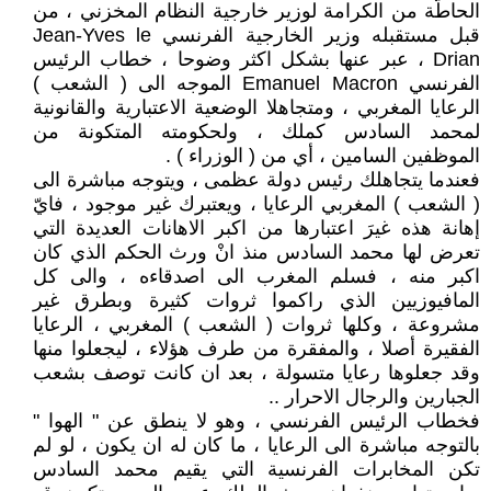
الحاطّة من الكرامة لوزير خارجية النظام المخزني ، من
قبل مستقبله وزير الخارجية الفرنسي Jean-Yves le
Drian ، عبر عنها بشكل اكثر وضوحا ، خطاب الرئيس
الفرنسي Emanuel Macron الموجه الى ( الشعب )
الرعايا المغربي ، ومتجاهلا الوضعية الاعتبارية والقانونية
لمحمد السادس كملك ، ولحكومته المتكونة من
الموظفين السامين ، أي من ( الوزراء ) .
فعندما يتجاهلك رئيس دولة عظمى ، ويتوجه مباشرة الى
( الشعب ) المغربي الرعايا ، ويعتبرك غير موجود ، فايّ
إهانة هذه غيرَ اعتبارها من اكبر الاهانات العديدة التي
تعرض لها محمد السادس منذ انْ ورث الحكم الذي كان
اكبر منه ، فسلم المغرب الى اصدقاءه ، والى كل
المافيوزيين الذي راكموا ثروات كثيرة وبطرق غير
مشروعة ، وكلها ثروات ( الشعب ) المغربي ، الرعايا
الفقيرة أصلا ، والمفقرة من طرف هؤلاء ، ليجعلوا منها
وقد جعلوها رعايا متسولة ، بعد ان كانت توصف بشعب
الجبارين والرجال الاحرار ..
فخطاب الرئيس الفرنسي ، وهو لا ينطق عن " الهوا "
بالتوجه مباشرة الى الرعايا ، ما كان له ان يكون ، لو لم
تكن المخابرات الفرنسية التي يقيم محمد السادس