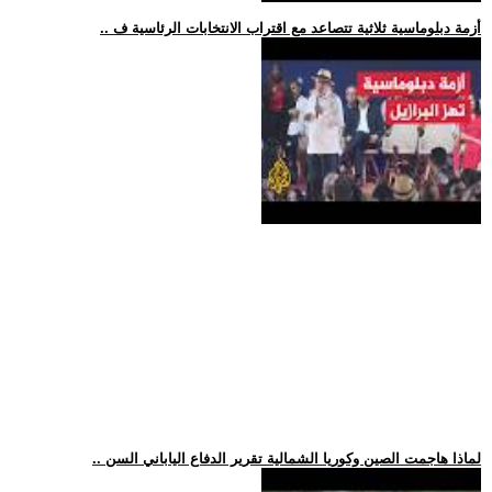
.. أزمة دبلوماسية ثلاثية تتصاعد مع اقتراب الانتخابات الرئاسية ف
.. لماذا هاجمت الصين وكوريا الشمالية تقرير الدفاع الياباني السن