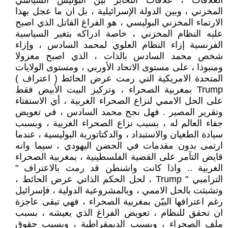
العلاقات ، علاقات التخابر بين البوليس السياسي
المخزني ، وبين الدولة الإسرائيلية ، بل ان ما عجل بهذا
الارتماء المخزني البوليسي ، هو الفراغ القاتل الذي اصبح
عليه النظام المخزني ، خاصة ادراكه بتغير السياسية
الفرنسية إزاء النظام العلوي لمحمد السادس ، وإزاء
شخص محمد السادس بالذات ، الذي اصبح معزولا
ومنبوذا ، على مستوى الاتحاد الأوربي ، ومستوى الولايات
المتحدة الامريكية التي رمت عرض الحائط ( اعتراف )
Trump بمغربية الصحراء ، وتركيز البيت الأبيض فقط
على الحل الاممي لنزاع الصحراء الغربية ، أي الاستفتاء
وتقرير المصير . فهل نجح محمد السادس ، في تعويض
جفاء العالم له ، بسبب نزاع الصحراء الغربية ، وبسبب
سيادة الطغيان والاستبداد ، والدكتاتورية البوليسية ، عندما
ارتمى بدون مقدمات في الحضن اليهودي ، سيما وانه
قايض التآمر على القضية الفلسطينية ، بمغربية الصحراء
الغربية .. واذا كانت واشنطن قد رمت بالاعتراف "
الترامبي " Trump ، لحل الحكم الذاتي عرض الحائط ،
وتشبثت بالحل الاممي ، وبالمشروعية الدولية ، فإسرائيل
رغم اعترافها البيّن بمغربية الصحراء ، فهي تبقى عاجزة
ان تحقق للنظام ، تعويض الفراغ الذي يعيشه ، بسبب
ملف الصحراء ، وبسبب الديمقراطية ، وبسبب حقوق