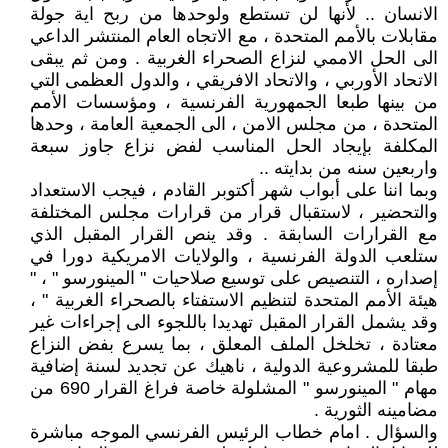
الانسان .. لأنها لن تستطع ولوحدها من ربح اية جولة
مقابلات بالأمم المتحدة ، مع الاتجاه العام المنتشر الداعي
الى الحل الاممي لنزاع الصحراء الغربية . ومن ثم يبقى
الاتحاد الأوربي ، والاتحاد الافريقي ، والدول العظمى التي
من بينها طبعا الجمهورية الفرنسية ، ومؤسسات الأمم
المتحدة ، من مجلس الامن ، الى الجمعية العامة ، وحدها
المكلفة بإيجاد الحل المناسب لفض نزاع جاوز سبعة
واربعين سنه من بدايته ..
وبما اننا على أبواب شهر أكتوبر القادم ، فيجب الاستعداد
والتحضير ، لاستقبال قرار من قرارات مجلس المختلفة
مع القرارات السابقة . وقد ينص القرار المقبل الذي
ستلعب الدولة الفرنسية ، والولايات الامريكية دورا في
إصداره ، التنصيص على توسيع صلاحيات " المينورسو " ، "
هيئة الأمم المتحدة لتنظيم الاستفتاء بالصحراء الغربية " ،
وقد يشمل القرار المقبل تهديدا باللجوء الى إجراءات غير
معتادة ، تخلخل الملف المعلق ، بما يسرع بفض النزاع
طبقا للمشروعية الدولية ، ناهيك عن تجديد لسنة إضافية
مهام " المينورسو " المشلولة خاصة فراغ القرار 690 من
مضامينه الثورية .
والسؤال . امام خطاب الرئيس الفرنسي الموجه مباشرة