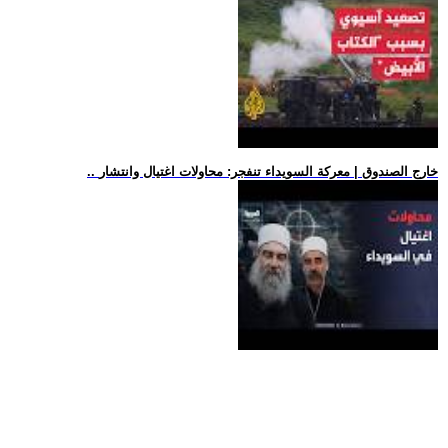
.. خارج الصندوق | معركة السويداء تنفجر: محاولات اغتيال وانتشار