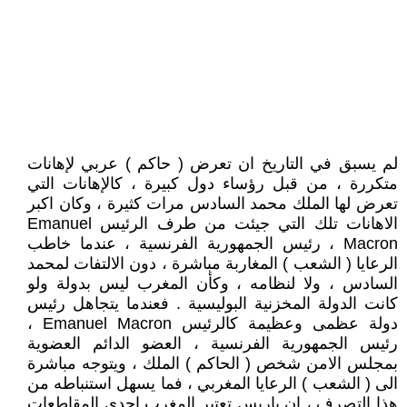
لم يسبق في التاريخ ان تعرض ( حاكم ) عربي لإهانات
متكررة ، من قبل رؤساء دول كبيرة ، كالإهانات التي
تعرض لها الملك محمد السادس مرات كثيرة ، وكان اكبر
الاهانات تلك التي جيئت من طرف الرئيس Emanuel
Macron ، رئيس الجمهورية الفرنسية ، عندما خاطب
الرعايا ( الشعب ) المغاربة مباشرة ، دون الالتفات لمحمد
السادس ، ولا لنظامه ، وكأن المغرب ليس بدولة ولو
كانت الدولة المخزنية البوليسية . فعندما يتجاهل رئيس
دولة عظمى وعظيمة كالرئيس Emanuel Macron ،
رئيس الجمهورية الفرنسية ، العضو الدائم العضوية
بمجلس الامن شخص ( الحاكم ) الملك ، ويتوجه مباشرة
الى ( الشعب ) الرعايا المغربي ، فما يسهل استنباطه من
هذا التصرف ، ان باريس تعتبر المغرب احدى المقاطعات