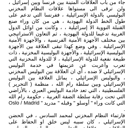
جاء من باب العلاقات المتينة بين فرنسا وبين إسرائيل ،
ولن ترقى الى مستواها علاقات النظام المخزني
البوليسي بالدولة الإسرائيلية ، ففرنسا التي تدعم على
طول الخط الدولة اليهودية ، هي من كان وراء صنع
القنبلة النووية الا إسرائيلية ، ، وكانت من اوائل الدول
الغربية تدعيما للدولة اليهودية ، ثم التعاون الاستراتيجي
بين مختلف الأجهزة الأمنية الفرنسية ، والأجهزة الأمنية
الإسرائيلية . وفي وضع كهذا تبقى العلاقة بين الأجهزة
البوليسية الإسرائيلية ، والأجهزة البوليسية المخزنية ، ذات
طبيعة نفعية للدولة الإسرائيلية ، لا للدولة المخزنية التي
تعرب وأعربت عن عزيمتها في خدمة البوليس
الإسرائيلي لا ضده ، أي ان العلاقة بين البوليس المخزني
، والبوليس الإسرائيلي ، يماثل العلاقة بين البوليس
الإسرائيلي وبين سلطة رام الله ، منظمة ( التحرير )
الفلسطينية ، التي تعد خادمة البوليس العبري ، بالأراضي
التي تحت رقابة سلطة الضفة الغربية ، حكومة رام الله
التي كانت وراء " أوسلو " وقبله " مدريد " Oslo / Madrid
.
فارتماء النظام المخزني لمحمد السادس ، في الحضن
الإسرائيلي ، كان سببه ليس خلق او الحفاظ على