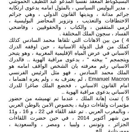
البسيكوباط المعقد نفسيا المدعو عبد اللطيف الحموشي
، مدير البوليس السياسي ، بالمثول امامه بدعوى ارتكابه
جرائم مدانة ، ويدينها القانون الدولي ، وهي جرائم
الاختطافات والتعذيب ، وتزوير المحاضر البوليسية ،
لرمي المثقفين ، والكتاب ، والحقوقيين ، وفاضحي
الفساد ، سجون الملك المختلفة .
4 ) من بين الاهانات التي تلقاها محمد السادس كذلك
كملك من قبل الدولة الاسبانية ، حين اوقفه الدرك
الاسباني في عرض المياه الإقليمية المغربية ، وهو يتبحر
ويتجمجم " بيخته " ، بدعوى مراقبة الهوية .. فالدرك
الاسباني رغم معرفته بان الشخص الواقف امامه هو
الملك محمد السادس ، فهو مثل الرئيس الفرنسي
Emanuel Macron ، لم يعترف به ، ولم يعره اهتماما ،
امام القانون الاسباني ، فخضع الملك صاغرا للدرك
الاسباني بدعوى مراقبة الهوية ..
5 ) تمت إهانة الملك ، عندما تم تهميشه من حضور
مؤتمرات ولقاءات دولية ، بخصوص الامن بالوطن العربي
، وبالمغرب العربي . تم عقد اللقاء في 22 ، و 16 ، و11
من شهر أكتوبر 2014 ، في حين حضرت اللقاءات
الجزائر ، وتونس ، وليبيا ، ومصر ، والسعودية ،
وموريتانية .. الخ .