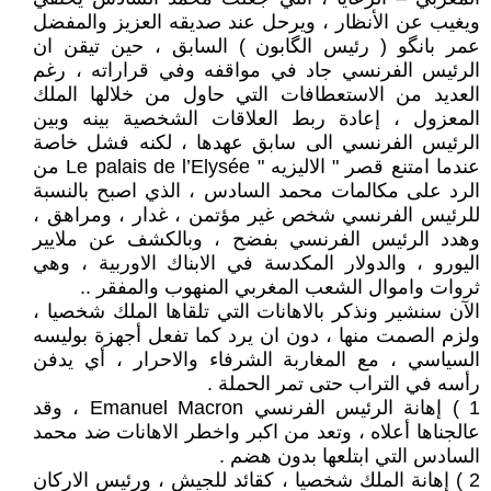
ويغيب عن الأنظار ، ويرحل عند صديقه العزيز والمفضل
عمر بانگو ( رئيس الگابون ) السابق ، حين تيقن ان
الرئيس الفرنسي جاد في مواقفه وفي قراراته ، رغم
العديد من الاستعطافات التي حاول من خلالها الملك
المعزول ، إعادة ربط العلاقات الشخصية بينه وبين
الرئيس الفرنسي الى سابق عهدها ، لكنه فشل خاصة
عندما امتنع قصر " الاليزيه " Le palais de l’Elysée من
الرد على مكالمات محمد السادس ، الذي اصبح بالنسبة
للرئيس الفرنسي شخص غير مؤتمن ، غدار ، ومراهق ،
وهدد الرئيس الفرنسي بفضح ، وبالكشف عن ملايير
اليورو ، والدولار المكدسة في الابناك الاوربية ، وهي
ثروات واموال الشعب المغربي المنهوب والمفقر ..
الآن سنشير ونذكر بالاهانات التي تلقاها الملك شخصيا ،
ولزم الصمت منها ، دون ان يرد كما تفعل أجهزة بوليسه
السياسي ، مع المغاربة الشرفاء والاحرار ، أي يدفن
رأسه في التراب حتى تمر الحملة .
1 ) إهانة الرئيس الفرنسي Emanuel Macron ، وقد
عالجناها أعلاه ، وتعد من اكبر واخطر الاهانات ضد محمد
السادس التي ابتلعها بدون هضم .
2 ) إهانة الملك شخصيا ، كقائد للجيش ، ورئيس الاركان