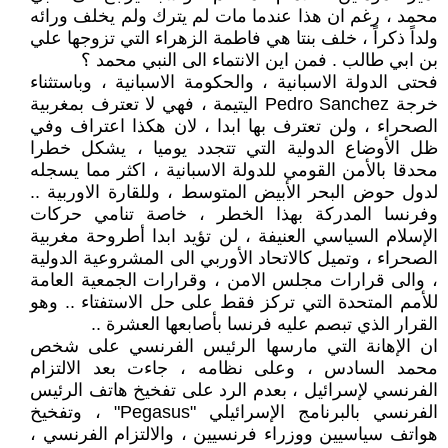
محمد ، رغم ان هذا عندما مات لم يترك ولم يخلف ورائه
ولداً ذكراً ، خلف بنتا هي فاطمة الزهراء التي تزوجها علي
بن ابي طالب . فمن اين الانتماء الى النبي محمد ؟
فحتى الدولة الاسبانية ، والحكومة الاسبانية ، وباستثناء
خرجة Pedro Sanchez اليتيمة ، فهي لا تعترف بمغربية
الصحراء ، ولن تعترف بها ابدا ، لان هكذا اعتراف وفي
ظل الأوضاع الدولية التي تتجدد يوميا ، يشكل خطرا
محدقا بالأمن القومي للدولة الاسبانية ، اكثر مما يسجله
لدول حوض البحر الأبيض المتوسط ، وللقارة الاوربية ..
وفرنسا المدركة بهذا الخطر ، خاصة تنامي حركات
الإسلام السياسي العنيفة ، لن تؤيد ابدا أطروحة مغربية
الصحراء ، وتميل كالاتحاد الأوربي الى المشروعية الدولية
، والى قرارات مجلس الامن ، وقرارات الجمعية العامة
للأمم المتحدة التي تركز فقط على حل الاستفتاء .. وهو
القرار الذي تبصم عليه فرنسا بأصابعها العشرة ..
ان الإهانة التي مارسها الرئيس الفرنسي على شخص
محمد السادس ، وعلى نظامه ، جاءت بعد الالتزام
الفرنسي لإسرائيل ، بعدم الرد على تفخيخ هاتف الرئيس
الفرنسي بالبرنامج الإسرائيلي "Pegasus" ، وتفخيخ
هواتف سياسيين ووزراء فرنسيين ، والالتزام الفرنسي ،