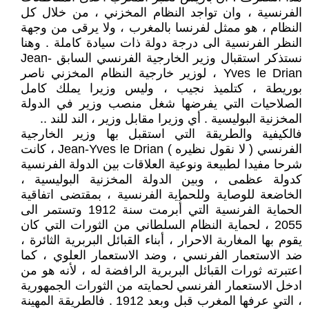
الفرنسية ، وان تواجد النظام المخزني ، من خلال كل
النظام ، هو ممثل لفرنسا بالمغرب ، ولا يرقى من وجهة
النظر الفرنسية الى درجة دولة ذات سيادة كاملة . وهنا
نستذكر استقبال وزير الخارجية الفرنسي السابق Jean-
Yves le Drian ، لوزير خارجية النظام المخزني ناصر
بوريطة ، كتلميذ نجيب ، وليس وزيرا يملك كامل
الصلاحيات التي يفرضها شغل منصب وزير في الدولة
المخزنية البوليسية . أي وزيرا مقابل وزير ، الند للند ..
فالكيفية والطريقة التي استقبل بها وزير الخارجية
الفرنسي ( لا نقول نظيره ) Jean-Yves le Drian ، كانت
شرحا مفيدا لطبيعة ونوعية العلاقات بين الدولة الفرنسية
كدولة عظمى ، وبين الدولة المخزنية البوليسية ،
الخاضعة للوصاية وللحماية الفرنسية ، بمقتضى اتفاقية
الحماية الفرنسية التي أُبرمت سنة 1912 وتستمر الى
2055 ، لحماية النظام السلطاني من الثورات التي كان
يقوم بها المغاربة الاحرار ، أبناء القبائل البربرية الثائرة ،
ضد الاستعمار الفرنسي ، وضد الاستعمار العلوي ، كما
اعتبرته ثورات القبائل البربرية الرافضة له ، لأنه هو من
ادخل الاستعمار الفرنسي لحمايته من الثورات الجمهورية
، التي عرفها المغرب قبل وبعد 1912 . فالطريقة المهينة