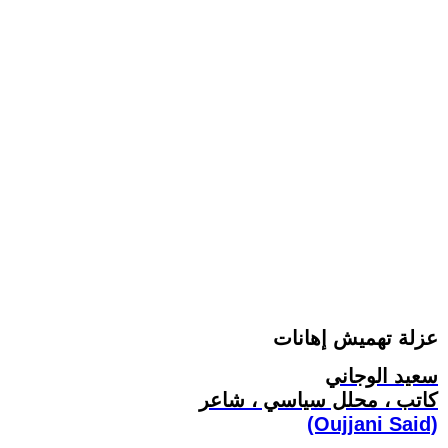
عزلة تهميش إهانات
سعيد الوجاني
كاتب ، محلل سياسي ، شاعر
(Oujjani Said)