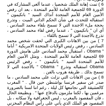
6 ) تمت إهانة الملك شخصيا ، عندما ألغى المشاركة في
الدورة 69 للجمعية العامة للأمم المتحدة ، بعد ان رفض
الأمين العام للأمم المتحدة آنذاك السيد " بانكيمون "
استقباله للتحدث في شأن الحكم الذاتي الميت ، وتذرع
بحجة ملء الاجندة التي لا تسمح بلقاء محمد السادس .
أي ان " بانكيمون " ، عندما رفض لقاء محمد السادس ،
تذرع بالأجندة التي لا تسمح باللقاء ..
7 ) من بين الاهانات الكبرى التي لحقت شخص محمد
السادس ، رفض رئيس الولايات المتحدة الامريكية " أباما
" Obama ، استقبال محمد السادس على هامش الدورة
69 للجمعية العامة للأمم المتحدة . ومثل الأمين العام
للأمم المتحدة السيد " بانكيمون " ، رفض الرئيس
Obama استقباله وتذرع " Obama " بالأجندة التي لا
تسمح بذلك .. طريقة هروب بالفن .
8 ) من بين الاهانات التي نزلت على محمد السادس ، ما
صدر عن سفير فرنسا بواشنطن حين قال . " المغرب
كالعشيقة التي نجامعها كل ليلة ، رغم اننا لسنا بالضرورة
مرغمين بها ، لكننا ملزمون بالدفاع عنها " . وبطبيعة الحال
، فان المقصود بالمغرب ، ليس الجغرافية ولا سكانه ، بل
المقصود هو الملك الذي يأتي على رأس النظام المخزني