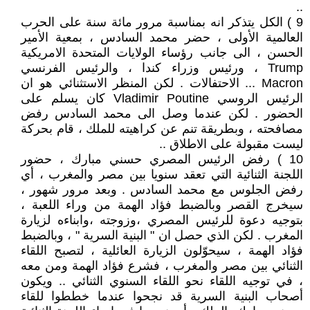
..
9 ) الكل يتذكر انه بمناسبة مرور مائة سنة على الحرب
العالمية الأولى ، حضر محمد السادس ، بمعية الأمير
الحسن ، الى جانب رؤساء الولايات المتحدة الامريكية
Trump ، ورئيس وزراء كندا ، والرئيس الفرنسي
Macron ... الاحتفالات . لكن المنظر الاستثنائي هو ان
الرئيس الروسي Vladimir Poutine كان يسلم على
الحضور . لكن عندما وصل الى محمد السادس رفض
مصافحته ، وبطريقة تنم عن كراهيته للملك ، قام بحركة
ليست مقبولة على الاطلاق ..
10 ) رفض الرئيس المصري حسني مبارك ، حضور
اللجنة الثنائية التي تعقد سنويا بين مصر والمغرب ، أي
رفض الجلوس مع محمد السادس . وبعد مرور شهور ،
سيخرج القصر وبالضبط فؤاد الهمة من وراء اللعبة ،
بتوجيه دعوة للرئيس المصري ،وزوجته ،وابناءه لزيارة
المغرب . لكن الذي حصل ان " البنية السرية " ، وبالضبط
فؤاد الهمة ، سيحوّلون الزيارة العائلية ، لتصبح اللقاء
الثنائي بين مصر والمغرب ، فشرع فؤاد الهمة ومن معه
، في توجيه اللقاء نحو اللقاء السنوي الثنائي .. ويكون
أصحاب البنية السرية قد نجحوا عندما خططوا للقاء