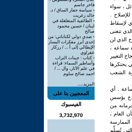
فاخر جاسم
ئل ، سواء
-
سياسة حفار الساق / د.
للإصلاح .
خالد زغريت
-
الطائفية المتغلغلة في
ري لإسقاط
لبنان / حسين محمود
الذي تتغنى
صالح
-
صدى دولي لكتاباتي: من
ح الذي لن
إحدى أبرز مفكرات اليسار
الإيطالي إلى أ ... / رزكار
 سماعه ،
عقراوي
ح التغيير
-
كتاب : جينات التراب
وأساطير السماء: قراءة
ي يحتكرها
في علم الآثار، وال ... /
وة الشعب
احمد صالح سلوم
المزيد.....
ساعة . أي
المعجبين بنا على
اذج يؤسس
الفيسبوك
حرمانه من
ن العام ،
3,732,970
 الممارسة
ي تُسلِّم