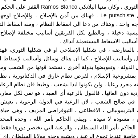
وكان منها الثوري ، وكان منها البلانكي mos Blanco
او الانقلابي Le putschiste . فهناك من آمن بالإصلاح ، وللإصلاح 
ه واحد . وهناك من دعا الى اسقاط النظام ، ومنه اسقاط الد
يسية دخيلة ، وبالطبع لكل الفريقين أساليب مختلفة لإصلاح 
 أساليب الاسقاط المستعملة آنذاك .
 بالمعارضة ، في شكلها الإصلاحي او في شكلها الثوري، فهذ
 وأساليب للإصلاح ، كما ان هناك وسائل وأساليب لإسقاط ال
الدولة ، وتعويضها بدولة أخرى ، تستمد قوتها من الشعب ومن 
 بمشروعية الإسلام ، لفرض نظام غارق في الدكتاتورية ، ن
 مجرد رعايا ، ولن يكونوا ابدا بشعب . وطبعا فان نظام الرعايا
دية دون الغائها . فالقول بالرعية أي العبيد ، هو نفي لكل معا
 في صالح الشعب ، لان الرعية في الدولة الرعوية ، تعيش 
، البتريمونيالي ، الاقطاعي ، الثيوقراطي المزيف ، وهي حياة 
، مسودة لا سيدة . ويبقى الحاكم بأمر الله ، وحده المح
ن الحاكم بأمر الله السلطان ، والرعية التي يختصر دورها فق
خاصة عندما تجوع الرعية ، ويشبع وحده مولانا السلطان .اي ك