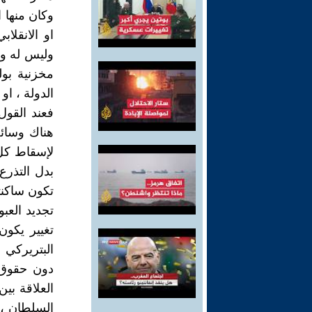
وليس له وج
مخزنية بول
الدولة ، او
فعند القول
هناك وسائل
لإسقاط كل 
بدل التذرع
تكون ساكنته
تجديد العبو
تغيير يكون
البتريركي 
دون حقوق 
العلاقة بي
السلطان ، 