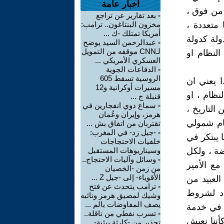
أخبار عامة
Ra القفز على الحكم من فوق ،
-
بعد تقارير عن تراجع
اوجها متعددة ،
مخزون البنتاغون.. ترامب:
أمريكا تمتلك -ك ...
ولة كدولة
-
عبدالرحمن السيد يوضح
لـCNN موقفه من التمويل
النظام او
العسكري الأمريكي ...
-
الدفاعات الجوية
الروسية تسقط 605
ا يعني ان
مسيرات أوكرانية و12
نظام ، او
قنبلة ج ...
-
سماع دوي انفجارين في
التاريخ ،
هرمز، وإيران وعُمان
ظام شمولي
تقتربان من اتفاق بش ...
-
-جيل زد- في المغرب:
 يبتكر في
خلفيات الاحتجاجات
رضة ، ولكل
وسيناريوهات المستقبل
-
وسائل وآليات الاحتجاج..
مع الأمير
من زمن -الخصيان
الأقوياء- إلى -جيل Z ...
العبيد من
-
ترامب يتحدث عن فتح
دد لشروط
وشيك لمصيق هرمز ونائبه
يصف المفاوضات بالم ...
ط في خدمة
-
تسرب نفطي من ناقلة..
أننا نعيش
تحذير من -كارثة بيئية-