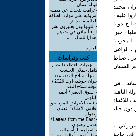
قبالة عمان
يران محمد
-
ترامب يتحدث عن هيمنة
وا عليه ،
أمريكية على موارد الطاقة
العالمية بعد ض ...
صالح دولة
-
الليتوانيون يعتبرون نشر
صلها ، حين
لواء ألماني في بلادهم
إهدارا للمال د ...
المخزنية
المزيد.....
 ، الراعي
ينزل ضباط
كتب ودراسات
-
ابجديات العطاء / انتصار
ر الصبيان
كامل جفلان الخشت
-
مجلة سلاح النقد، عدد
جوان-جويلية-اوت 2026 /
ائد ، في
مجلة سلاح النقد
لة الناهبة
-
حقوق العصر / أحمد
التاوتي
 للاغتناء
-
قصة الأمراض المزمنة و
 دون حياء
إفلاس الأطباء / عدنان
رضوان
Letters from the East /
-
عدنان رضوان
تريركي ،
-
العولمة الرأسمالية:
، في حاجة
جدل المجرد والملموس /