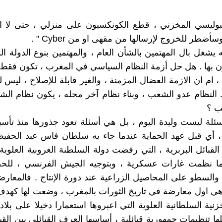
البوليسي المخزني ، قطع الكونكسيون على منزلي ، حتى لا 
سأضطر للخروج لإرسالها من مقهى او من Cyber " .
يشغل بال المهتمين بالشأن العام ، والمهتمين بنوع الدولة ال
ن بها . هل حل أزمة النظام السياسي في المغرب ، تكون فقط ب
، ام ان الازمة العضال المزمنة ، والغير قابلة للإصلاح ، ليس 
النظام عدو الشعب ، وبناء نظام آخر محله ، يكون نظام ال
ب ؟
سئلة ليست وليدة اليوم ، بل هي أسئلة تعود جذورها منذ تأس
، أي قبل عهد الحماية عندما جاء به سلطان فاس عبد الحفيظ 
لقبائل البربرية ، التي رفضت دولة السلطنة العروبية العلوية 
ا نظمت غارات عسكرية ، وبتوجيه الجيش الفرنسي ، لل
والسطو على المحاصيل الزراعية عند دورة الإنتاج . فالمعارضة
 هي اول معارضة في تاريخ الثورات بالمغرب ، وضعت لها كهد
زنية السلطانية العلوية التي اعبروها استعمارا دخيلا على بلاد
ا تنظيمات جمهورية قبائلية ، أساسها العرف القبائلي بين القبا