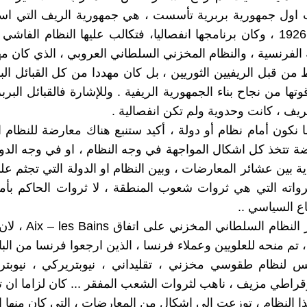
ت اول جمهورية بربرية تأسست ، هي جمهورية الريف التي ا
1921 الى 1926 ، وكان برنامجها انفصاليا، فتكالب عليها النظام الفاشي
ة الفرنسية ، والنظام المخزني السلطاني العروبي ، الذي كان مه
من قبل الريفيين الثوريين ، بل كان مهددا من كل القبائل البر
ها من نجاح بناء الجمهورية الريفية . وللإشارة فالقبائل البرب
ريف ، كانت وحدوية ولم تكن انفصالية .
 نكون أمام نظام أو دولة ، أكيد ستنبع هناك معارضة للنظام او
 تتخذ كل اشكال المواجهة في وجه النظام ، او في وجه الدول
ة بين عشائر المعارضات ، وبين النظام او الدولة التي تجثم ع
ثرواته التي هي ثروات شعوب المنطقة ، لا ثروات الحاكم بأم
اع السياسي ..
عندما أحرز النظام السلطاني
، تم منحه للعلويين وعملاء فرنسا ، الذين ارجعوا فرنسا من البا
س لنظام طقوسي مخزني ، تقليداني ، نيوبتريركي ، نيوبتري
قراطي مزيف ، ناهب لثروات الشعب المفقر ... كان لزاما ان 
ا النظام ، توزعت الى اشكال من المعارضات ، التي كان منها ا