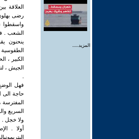
العلاقة بين
رضى بهلوي ،
واسقطوا نظ
الشعب . فال
ينحنون يق
المزيد.....
الطقوسية ،
الكبير ، ا
الجيش ، لت
.
فهل الوضع 
حاجة الى اص
المفترسة ،
السريع وال
ولا خجل .
أولا . ال
البتريموني