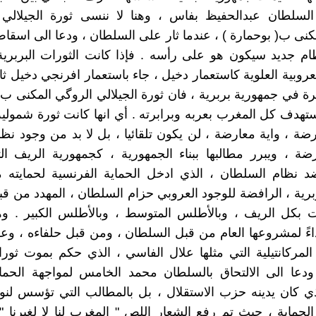
لسلطان عبدالحفيظ بفاس ، وهنا لا ننسى ثورة الجيلالي 
مكنى ب( بوحمارة ) ، عندما ثار على السلطان ، ودعا الى اسقا
ظام جديد سيكون هو على رأسه . فإذا كانت الثورات البربر
روبية العلوية كاستعمار دخيل ، جاء باستعمار افرنجي دخيل ثانٍ
برة في جمهورية بربرية ، فان ثورة الجيلالي الروگي المكنى ب 
ستهدف كل المغرب بعربه وبرابرته . أي انها كانت ثورة شمولية 
رضة ، واية معارضة ، لن يكون تلقائيا ، بل لا بد من وجود ن
رضة ، ويبرر مطالبها ببناء الجمهورية ، كجمهورية الريف ال
ضد نظام السلطان ، الذي ادخل الحماية الفرنسية لحمايته 
ربرية ، الرافضة للوجود العروبي حزام السلطان ، المهدد من قب
عت بكل الريف ، وبالأطلس المتوسط ، وبالأطلس الكبير . و
اءً لمشروعها العام من قبل السلطان ، ومن قبل حلفاءه ، و
 المركانتيلية التي مثلها علال الفاسي ، الذي حكم بموت ثورا
 ودعا الى الالتحاق بالسلطان محمد الخامس لمواجهة الحما
ذي كان يدينه حزب الاستقلال ، بل بالمطالب التي تؤسس لن
لحماية ، حيث تم رفع الشعار اللص " المغرب لنا لا لغيرنا " 