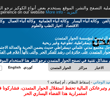
ة التصفح والنشر، الموقع يستخدم بعض أنواع الكوكيز نرجو النق
More info - المزيد
experience on our website
الفن
-
وكالة أنباء اليسار
-
وكالة أنباء العلمانية
-
وكالة أنباء العمال
-
وكا
الاقتصاد
-
اخبار الطب والعلوم
 الرئيسي لمؤسسة الحوار المتمدن
، علمانية، ديمقراطية، تطوعية وغير ربحية
ل مجتمع مدني علماني ديمقراطي حديث يضمن الحرية والعدالة الاجتم
حوار المتمدن على جائزة ابن رشد للفكر الحر والتى نالها أعلام في الفك
م مشاكل تقنية في تصفح الحوار المتمدن نرجو النقر هنا لاستخدام الموقع
كوردي
English
الاخبار
مراكز
الحوار المتمدن
د الوجاني
- إسقاط النظام ، أم إصلاحه ؟
 وتبرعاتكن المالية تحفظ استقلال الحوار المتمدن، فشاركونا 
استمرارية هذا الفضاء اليساري الحر