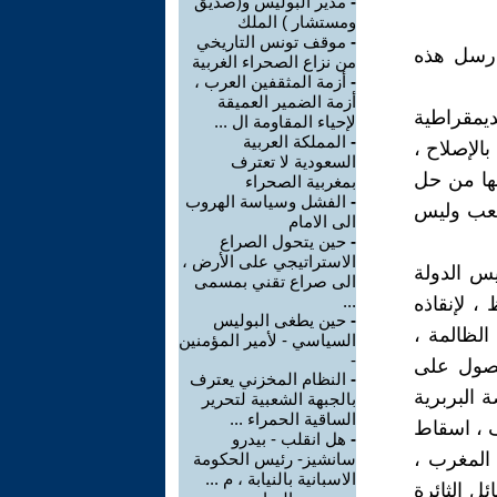
-
مدير البوليس و(صديق
ومستشار ) الملك
-
موقف تونس التاريخي
ارسل هذه
من نزاع الصحراء الغربية
-
أزمة المثقفين العرب ،
أزمة الضمير العميقة
ديمقراطية
لإحياء المقاومة ال ...
-
المملكة العربية
الإصلاح ،
السعودية لا تعترف
لها من حل
بمغربية الصحراء
-
الفشل وسياسة الهروب
شعب وليس
الى الامام
-
حين يتحول الصراع
الاستراتيجي على الأرض ،
يس الدولة
الى صراع تقني بمسمى
...
، لإنقاذه
-
حين يطغى البوليس
الظالمة ،
السياسي - لأمير المؤمنين
-
حصول على
-
النظام المخزني يعترف
 البربرية
بالجبهة الشعبية لتحرير
الساقية الحمراء ...
ف ، اسقاط
-
هل انقلب - بيدرو
 المغرب ،
سانشيز- رئيس الحكومة
الاسبانية بالنيابة ، م ...
ئل الثائرة