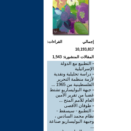
إجمالي القراءات:
10,193,817
المقالات المنشورة: 1,543
-
التطبيع مع الدولة
الإسرائيلية
-
دراسة تحليلية ونقدية
لأزمة منظمة التحرير
الفلسطينية من 1965 ...
-
جبهة البوليساريو تشتط
غضبا من تقرير الأمين
العام للأمم المتح ...
-
طوفان الأقصى
-
التطبيع - سيسقط -
نظام محمد السادس ،
وجبهة البوليساريو صناعة
...