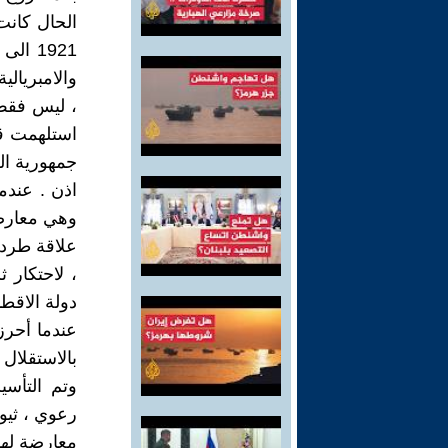
الحال كان
والامبريالي
، ليس فقط 
استلهمت قوت
جمهورية ال
اذن . عندما
وهي معارضة
علاقة طردي
، لاحتكار 
دولة الاقط
بالاستقلال 
وتم التأسي
رعوي ، ثيو
معارضة لهذ