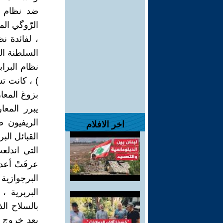
ضد نظام ا
الرّوگي ال
، لفائدة ن
السلطنة الع
نظام البرا
) ، كانت ت
بزوغ المعا
يبرر المعا
الريفيون 
اخر الافلام
القبائل الب
التي اندل
عرفَتْ أعد
البرجوازية
البربرية ،
بالسلاح ال
بعد خروج ا