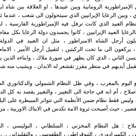
 الإمبراطورية الرومانية وبين عبيدها ، او العلاقة بين شاه ا
 وبين الرعايا الإيرانيين الذي سيتحولون الى شعب ، عندما ثار
ام العبيد الذي كانت ترفل فيه الإمبراطورية الفارسية ، ل
رعايا العبيد الإيرانيين ، كانوا يجسدون دولة الرعايا بكل مفا
بلون أرجل الشاه الامبراطور ، مثل ان العبيد في الدولة 
 يركعون الى ما تحت الركبتين ، لتقبيل أرجل الأمير ، الامام
لحسن الثاني ، الذي كان يظهر في صورة ملاك ، وابناءه الذين 
قبيل أيديهم في منظر مقزز تقشعر له الابدان ، ويشيب منه شع
اليوم بالمغرب ، وفي ظل النظام الشمولي والدكتاتوري الس
لاح ، أم انه في حاجة الى التغيير ، والتغيير يقصد به كل الدو
 وليس فقط نظام ضمن الأنظمة التي تتواتر السيطرة على البلد ،
قصير ، حيث أصبحت ثروة الامة تكدس في الابناك الاوربية ، من
إصلاح : هل النظام المخزني ، السلطاني ، البوليسي ، الب
الي ، الكمبرادوري ، الثيوقراطي ، الطقوسي ، والتقليداني .. 