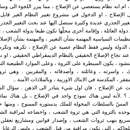
، ام انه نظام يستعصي عن الإصلاح ، مما يبرر اللجوء الى وسا
ال الإصلاح ، او الدخول في مشروع تغيير النظام الغير قابل 
غيير الجذري عديدة وكثيرة سنصل اليها عند بحث التغيير الجذ
 دولة العائلة ، وإقامة أخرى محلّها تكون طبعا بدولة الشعب ، 
نظيمات السياسية المهتمة بشأن التغيير ، والمهتمة بشأن الإصلا
 الدولة وليس فقط النظام عصية عن الإصلاح ، تكرهه وتكره
ند نجاح الإصلاح الحقيقي بالنظام الديمقراطي الحقيقي ، او نجا
نشود ، يكون السيطرة على الثروة ، وعلى الموارد الطبيعية الت
ك ، واسرته ، وعائلته ، وأصدقائه ، والمقربين . وهي ثر
فقر ، المكدسة في الابناك الاوربية ، وبالملاذات الآمنة ..
ث عن الإصلاح ، فان اول شيء يتبادر الى الذهن . سؤال ال
د ؟ .لأنه ليس هناك نموذج واحد في الإصلاح ، بل هناك نم
المسّ بالسلطات المخولة للملك بدستوره الممنوح ، ومنها 
لوحده بالثروة التي هي ثروة الشعب ، واخضاعه لمراقبة الشأ
السريع بنهب ثروات الشعب ، وإصدار قوانين ومشاريع تعقلن
لحاكم ، التي تكون مراقبة من قبل الشعب ، وليس الرعايا الت