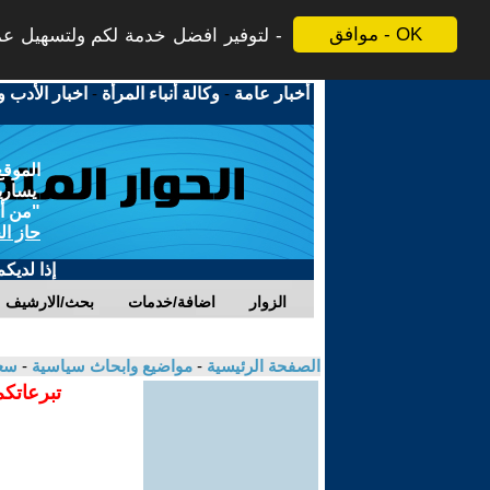
موافق - OK
لتوفير افضل خدمة لكم ولتسهيل عملي
أخبار عامة
-
وكالة أنباء المرأة
-
اخبار الأدب و
الموقع
يسارية
"من أج
حاز ال
إذا لديك
الزوار
اضافة/خدمات
بحث/الارشيف
الصفحة الرئيسية
-
مواضيع وابحاث سياسية
-
سعي
تبرعاتكم