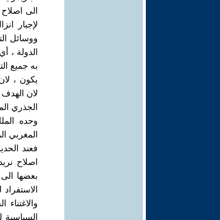
الى اصلاح 
لإجبار انز
ووسائل الت
الدولة ، أي
به جميع الت
يكون ، لان
لان الهدف ع
الجذري الم
وحده المل
المغربي الم
فعند الحدي
اصلاح نري
بعضها الى 
الاستفراد 
والاغتناء 
السياسية ل