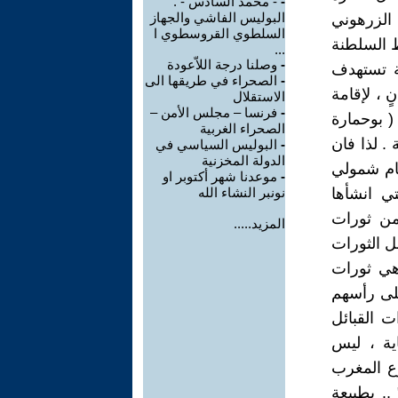
-
- محمد السادس - .
البوليس الفاشي والجهاز
الزرهوني
السلطوي القروسطوي ا
ط السلطنة
...
-
وصلنا درجة اللاّعودة
ية تستهدف
-
الصحراء في طريقها الى
 ، لإقامة
الاستقلال
-
فرنسا – مجلس الأمن –
( بوحمارة
الصحراء الغربية
. لذا فان
-
البوليس السياسي في
الدولة المخزنية
ظام شمولي
-
موعدنا شهر أكتوبر او
تي انشأها
نونبر النشاء الله
من ثورات
المزيد.....
ل الثورات
هي ثورات
على رأسهم
ت القبائل
ية ، ليس
وع المغرب
.. بطبيعة