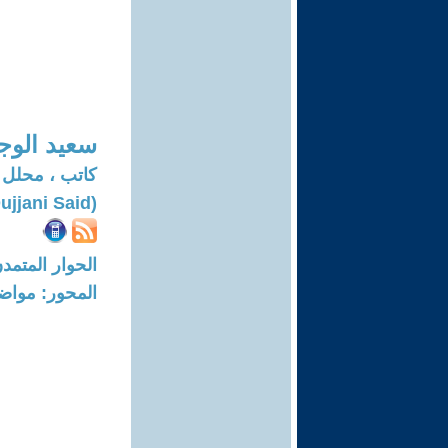
سعيد الوج
كاتب ، محلل
(Oujjani Said)
الحوار المتمدن-العدد: 7776 - 23
المحور: مواض