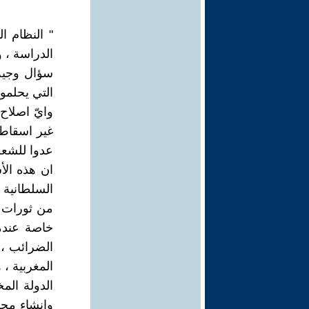
" النظام 
الدراسة ، و
سؤال وجيه 
التي يحلمو
وايّ اصلاح 
غير اسقاط 
عدوا للشع
ان هذه الأ
السلطانية 
من ثورات ا
خاصة عندم
الضرائب ، 
المغربية ،
الدولة المخ
وانشاء محله