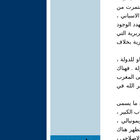
ستمرت من
 الاسباني ،
دد الوجود
برية التي
رية بخلاف
 للدولة ،
ة . فهناك
لى المغرب
ر الله في
 المخزني على اتفاق Aix – les Bains ، لان ما يسمى
ب الكبير ،
مونيالي ،
تظهر هناك
لإصلاحي ،