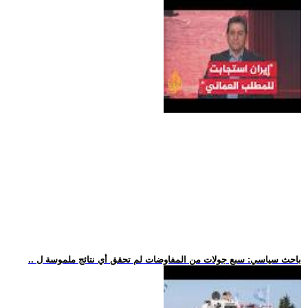
.. باحث سياسي: سبع جولات من المفاوضات لم تحقق أي نتائج ملموسة ل