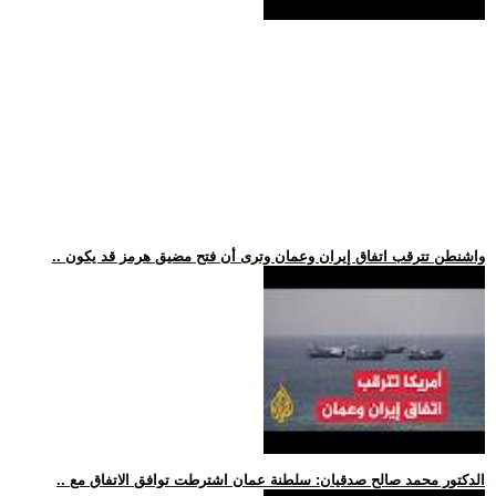
.. واشنطن تترقب اتفاق إيران وعمان وترى أن فتح مضيق هرمز قد يكون
.. الدكتور محمد صالح صدقيان: سلطنة عمان اشترطت توافق الاتفاق مع