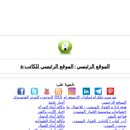
الموقع الرئيسي
الموقع الرئيسي للكاتب-ة
|
تابعونا على:
بنترست
تيلكرام
لينكدإن
الانستغرام
RSS
اليوتيوب
التويتر
الفيسبوك
الموقع الرئيسي
أخبار عامة
هيئة ادارة الحوار المتمدن - للإتصال بنا
وكالة أنباء المرأة
إحصائيات مؤسسة الحوار المتمدن
اخبار الأدب والفن
قواعد النشر
وكالة أنباء اليسار
ابرز كتاب / كاتبات الحوار المتمدن
وكالة أنباء العلمانية
يوتيوب التمدن
وكالة أنباء العمال