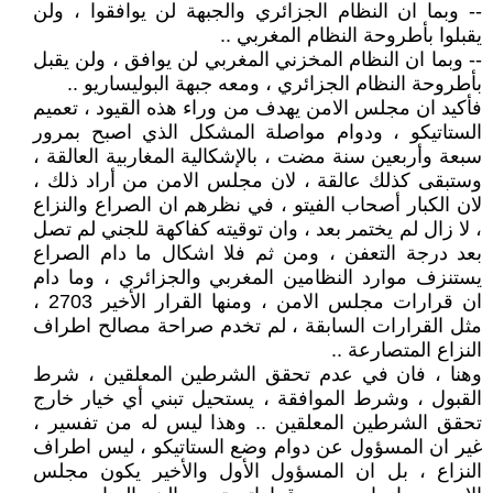
-- وبما ان النظام الجزائري والجبهة لن يوافقوا ، ولن
يقبلوا بأطروحة النظام المغربي ..
-- وبما ان النظام المخزني المغربي لن يوافق ، ولن يقبل
بأطروحة النظام الجزائري ، ومعه جبهة البوليساريو ..
فأكيد ان مجلس الامن يهدف من وراء هذه القيود ، تعميم
الستاتيكو ، ودوام مواصلة المشكل الذي اصبح بمرور
سبعة وأربعين سنة مضت ، بالإشكالية المغاربية العالقة ،
وستبقى كذلك عالقة ، لان مجلس الامن من أراد ذلك ،
لان الكبار أصحاب الفيتو ، في نظرهم ان الصراع والنزاع
، لا زال لم يختمر بعد ، وان توقيته كفاكهة للجني لم تصل
بعد درجة التعفن ، ومن ثم فلا اشكال ما دام الصراع
يستنزف موارد النظامين المغربي والجزائري ، وما دام
ان قرارات مجلس الامن ، ومنها القرار الأخير 2703 ،
مثل القرارات السابقة ، لم تخدم صراحة مصالح اطراف
النزاع المتصارعة ..
وهنا ، فان في عدم تحقق الشرطين المعلقين ، شرط
القبول ، وشرط الموافقة ، يستحيل تبني أي خيار خارج
تحقق الشرطين المعلقين .. وهذا ليس له من تفسير ،
غير ان المسؤول عن دوام وضع الستاتيكو ، ليس اطراف
النزاع ، بل ان المسؤول الأول والأخير يكون مجلس