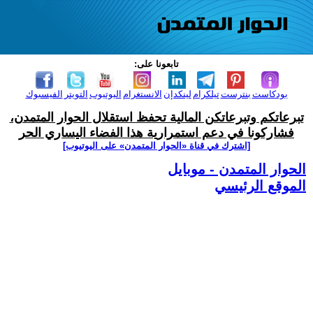
تابعونا على:
بودكاست
بنترست
تيلكرام
لينكدإن
الانستغرام
اليوتيوب
التويتر
الفيسبوك
تبرعاتكم وتبرعاتكن المالية تحفظ استقلال الحوار المتمدن،
فشاركونا في دعم استمرارية هذا الفضاء اليساري الحر
[اشترك في قناة ‫«الحوار المتمدن» على اليوتيوب]
الحوار المتمدن - موبايل
الموقع الرئيسي