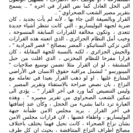
الى الحل العادل كما نص القرار في اخره " .. يسمح
بتقرير مصير الشعب الصحراوي " ..
القرار وبالصيغة التي جاء بها ، لأنه لم يأت بجديد ، كان
ضربة لجبهة البوليساريو ، التي كانت تنتظر أشياء جديدة
تتعدى ، وتكون مخالفة للقرارات السابقة المنسوخة ،
وخيب أمل النظام الجزائري ، الذي اتعبته هذه القرارات
التي تزكي الستاتيكو ، المضر بمصالح " قصر المرادية " ،
والجيش الجزائري ، لكنه بالنسبة للجهة المقابلة ، كان
قرارا مفرحا للنظام المخزني ، الذي افلت من حبل
المشنقة ، لو ان القرار مثلا تضمن توسيع صلاحيات "
المينورسو " لتشمل مراقبة حقوق الانسان في الأراضي
المتنازع عليها . او لو ذهب القرار بعيدا في تعامله مع
النزاع ، بان نصص صراحة بالاستفتاء وتقرير المصير ،
وليس التنصيص كما ورد في آخر القرار " .. يؤدي الى
تمكين الشعب الصحراوي من تقرير مصيره " . وهذه
العبارة ترد دائما بشيء من الخجل ، وكأن عند إضافتها
في آخر القرار ، يريد مجلس الامن طمأنة جبهة
البوليساريو ، واطفاء غضبها ، لان قرارات مجلس الامن
بشان نزاع الصحراء ، كانت تحيل فهما يختلف باختلاف
مصالح اطراف النزاع المتناقضة ، بحيث ان كل طرف