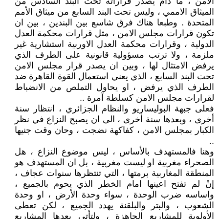
الامن ، ما دام يصدر قراراته تحت البند السادس من
الميثاق الاممي ، وليس تحت البند السابع من ميثاق الأمم
المتحدة . وطبعا هناك فرق شاسع بين البندين ، بين ان
تكون قرارات مجلس الامن ، مثل قرارات محكمة العدل
الدولية ، وقرارات محكمة العدل الاوربية استشارية غير
ملزمة ، ولا ترتب مسؤولية قانونية على الطرف الذي
يرفض الامتثال لها ، وبين ان يصدر قرار مجلس الامن
تحت البند السابع ، الذي يعني استعمال القوة القاهرة ضد
الطرف الذي يرفض ، او يحاول التملص من الانضباط
لقرارات مجلس الامن كسلطة آمرة ..
فعلى جبهة البوليساريو والنظام الجزائري ، انتظار سنة
أخرى ، وبعدها سنة أخرى ، الى ان يصبح النزاع في نظر
الكبار بمجلس الامن ، كفاكهة نضجت ، وحان وقت جنيها
..
وهنا فالمستهدف بالأساس ، ليس موضوع النزاع ، هل
الصحراء مغربية او ليست مغربية ، بل ان المستهدف هو
المنطقة المغاربية برمتها ، التي تنتظرها سنوات عجاف ،
إنْ لم تفتح اعينها امام الخطر الذي يحوم بالجميع ،
واساسه ضرب الوحدة ، سواء وحدة الأرض ، او وحدة
الشعوب ، والبتر والبلقنة يهدد الجميع ، لكن تعطى
الأولوية للمشاريع الجاهزة ، ولتأتي بعدها المشاريع