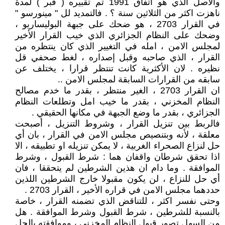
والاصل الذي هو اتفاق 1991 تم تقبيره ( قبر ) لمدة
ناهزت اكثر من الثلاثين سنة ؟ . فالتمديد لل " مينورسو "
في القرار 2703 ، هو ضحك على جبهة البوليساريو ،
وضحك على النظام الجزائري الذي خيب القرار الأخير
لمجلس الامن ، امله في التغيير الذي كان ينتظره من
القرار ، الذي صاحبه وقبل إصداره ، لغط صحفي قل
نظيره . لان الأكثرية كانت تنتظر قرارا ، يختلف عن
سابقه من القرارات السابقة لمجلس الامن ..
ان القرار 2703 ، الغير منتظر ، بقدر ما خدم مصالح
النظام المخزني ، بقدر ما خيب امل وتطلعات النظام
الجزائري ، بقدر ما وضع الجبهة في مكانها الحقيقي .
فالربط بين تنزيل القرار ، وشروط التنزيل ، أصبحت
معلقة ، لأنه وبتنصيص مجلس الامن في القرار ، بان أي
حل لنزاع الصحراء الغربية ، لا يمكن تنزيله او تطبيقه ، الا
اذا تحقق شرطان واقفان هما : شرط القبول ، وشرط
الموافقة . وما دام ان هذين الشرطين لم يتحققا ، فان
أي حل للنزاع ، لن يكون مقبولا خارج الشرطين اللذين
حددهما مجلس الامن في قراره الأخير ، القرار 2703 .
وحتى نفسر اكثر ، للتناقض الذي تضمنه القرار ، خاصة
بالنسبة للشرطين ، شرط القبول وشرط الموافقة . هل
من السهل تصور قبول النظام المخزني ، وموافقته بالحل