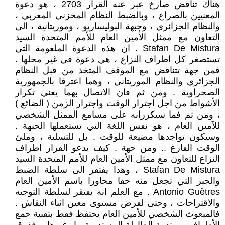
هناك تناقض صارخ عبر عنه القرار 2703 ، هو دعوة
المعنيين بالصراع ، وبالضبط النظام المخزني المغربي ،
والنظام الجزائري ، وجبهة البوليساريو ، وموريتانية ، الى
التعاون مع ممثل الأمين العام للأمم المتحدة السيد
Stafan De Mistura . ان هذه الدعوة الملغومة التي
تستصغر كل اطراف النزاع ، هي دعوة في غير محلها .
فمن جهة تتناقض مع الموقف المتخذ من قبل النظام
الجزائري والنظام الموريتاني ، وهما اعترفا بالجمهورية
الصحراوية . ومن ثم فان الاتصال بهما يعني تكرار
الأشواط من اجل اجترار الوقت واجترار الزمن ( الضائع )
، ومن ثم فما سيكررانه على مسامع الممثل الشخصي
للآمين العام ، هو نفس اللغة التي تستعملها الجبهة .
وسيكون تواجدها مضيعة للوقت . بل للتسلية ، وملئ
الوقت الفارغ .. ومن جهة . كيف يدعو القرار اطراف
النزاع للتعاون مع ممثل الأمين العام للأمم المتحدة السيد
Stafan De Mistura ، وهذا يفتقر الى سلطة الضبط
والجبر التي تجعل منه حقا محاورا باسم الأمين العام
Antonio Guêtres . مع العلم انه يفتقر لسلطة التوجيه
والاقتراحات ، وحتى لفرض مستوى معين اثناء النقاش .
فالمبعوث الشخصي للأمين العام يحتفظ فقط بتقنية جمع