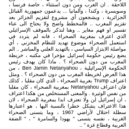
اللاحقة . ان الغرب ومن دون استثناء ، خاصة فرنسا ،
وسويسرة ، وكندا ، وألمانيا ... يدعمون جمهورية القبائل
الجزائرية ، ويشجعون أي مشروع لتقزيم الجزائر بعد
تقزيم المغرب .. فالمخطط واضح ولا يحتاج الى عناء
تفسير او فهم مغاير .. وهنا لنذكر بالموقف الإسرائيلي
الذي اعترف بمغربية الصحراء ، فانه لم يتردد في
استعمل الصحراء موضوع تهديد للنظام المخزني ، أي
مواصلة الابتزاز السياسي ، بالتهديد العلني والمباشر .. الم
يضع رئيس حكومة إسرائيل مؤخرا في مكتبه ، خريطة
المغرب من دون الصحراء ؟ . ماذا كان يهدف رئيس
الحكومة الإسرائيلية ، Ben Jamin Netanyahou ، من
هذا العرض لخريطة المغرب من دون الصحراء ؟ . ومثل
اعتراف Trump بغربية الصحراء ، الذي كان مقلبا ، كذلك
فان اعتراف Netanyahou بمغربية الصحراء ، كان مقلبا
من نفس الوثيرة . والمعنى المستخلص من هكذا اعتراف
، ان إسرائيل لن ولا تعترف ابدا بمغربية الصحراء ، لان
هذا الاعتراف يشكل خطرا بالنسبة اليها ، هو اعتبارها
سطلة احتلال لأراضي 1967 ، وما يتسنى الصحراء
الغربية ، نفسه يتسنى " يهودا والسامرة " ، " الضفة
الغربية وقطاع غزة " ..