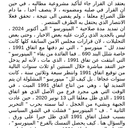
يعتقد ان القرار جاء لتأكيد مشروعية مطالبه ، في حين
ان القرار في صلبه ومضمونه ، لا ينصف أحدا ، ما دام
ظَل الصراع معلقا ، ولم يفضي الى نتيجة ، تحقق فعلا
الانتصار الذي يحتفل به الطرف المنتصر .
ان تمديد مدة صلاحية " المينورسو " الى أكتوبر 2024 ،
ليس بالجديد الذي ركزت عليه بعض الاخبار ، وحتى بعض
التحليلات ، لان قرارات مجلس الامن السابقة كلها كانت
تمدد لل " مينورسو " ، التي تم دفنها مع اتفاق 1991 ،
خاصة شلل البند 690 .. فما الفائدة من بقاء " المينورسو "
التي انبثقت عن تفاق 1991 ، الذي مات ، لأنه لم يدخل
حيز التنفد مباشرة خلال السنتين او ثلاث سنوات التالية
من توقيع اتفاق 1991 وانتظر سبعة وثلاثين سنة ، كانت
سنوات عجافا . بل كيف لل " مينورسو " المشلولة ان يتم
التمديد لها ، وهي من انتاج اتفاق 1991 الميت ، في
الوقت التي هي مجرد فرع من الأصل الذي هو اتفاق
1991 ، الذي ظل معلقا الى 13 نونبر 2020 ، حين عادت
الجبهة وبشيء من الخجل ، لما سمته بحرب " التحرير
الثانية " . ف " المينورسو " فشلت في الشق السياسي
بسبب فشل اتفاق 1991 الذي ظل حبرا على ورق .
والسؤال هنا . كيف يحصل التمسك بالفرع " المينورسو " ،