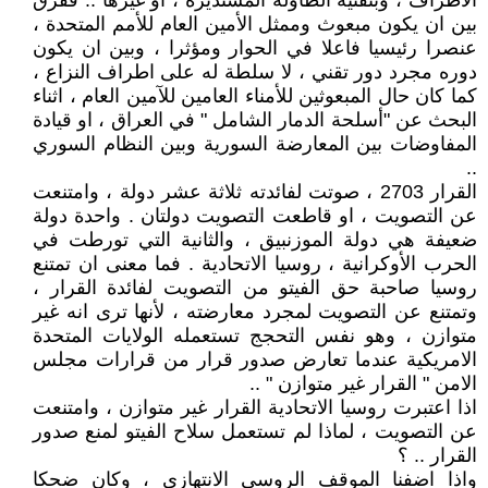
الأطراف ، وبتقنية الطاولة المستديرة ، او غيرها .. ففرق
بين ان يكون مبعوث وممثل الأمين العام للأمم المتحدة ،
عنصرا رئيسيا فاعلا في الحوار ومؤثرا ، وبين ان يكون
دوره مجرد دور تقني ، لا سلطة له على اطراف النزاع ،
كما كان حال المبعوثين للأمناء العامين للآمين العام ، اثناء
البحث عن "أسلحة الدمار الشامل " في العراق ، او قيادة
المفاوضات بين المعارضة السورية وبين النظام السوري
..
القرار 2703 ، صوتت لفائدته ثلاثة عشر دولة ، وامتنعت
عن التصويت ، او قاطعت التصويت دولتان . واحدة دولة
ضعيفة هي دولة الموزنبيق ، والثانية التي تورطت في
الحرب الأوكرانية ، روسيا الاتحادية . فما معنى ان تمتنع
روسيا صاحبة حق الفيتو من التصويت لفائدة القرار ،
وتمتنع عن التصويت لمجرد معارضته ، لأنها ترى انه غير
متوازن ، وهو نفس التحجج تستعمله الولايات المتحدة
الامريكية عندما تعارض صدور قرار من قرارات مجلس
الامن " القرار غير متوازن " ..
اذا اعتبرت روسيا الاتحادية القرار غير متوازن ، وامتنعت
عن التصويت ، لماذا لم تستعمل سلاح الفيتو لمنع صدور
القرار .. ؟
واذا اضفنا الموقف الروسي الانتهازي ، وكان ضحكا